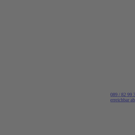
089 / 82 99 
erreichbar a