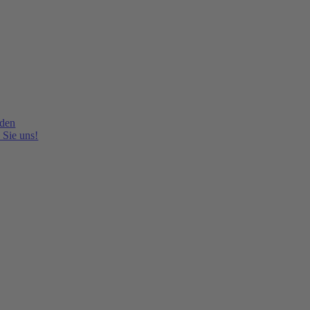
lden
 Sie uns!