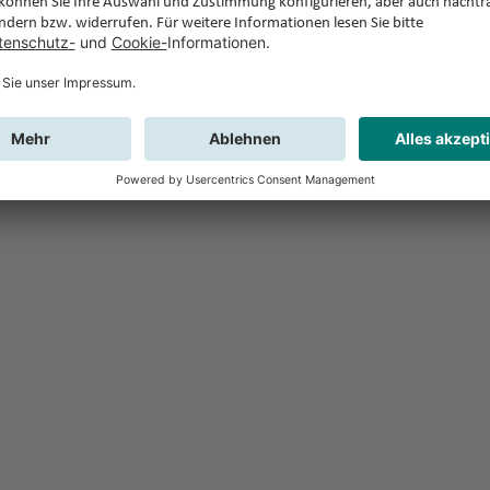
Feedback
Sie haben Fr
Buchung?