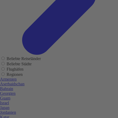
Beliebte Reiseländer
Beliebte Städte
Flughäfen
Regionen
Armenien
Aserbaidschan
Bahrain
Georgien
Guam
Israel
Japan
Jordanien
Katar