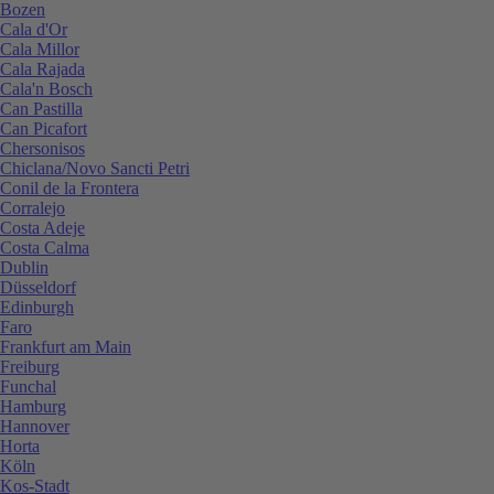
Bozen
Cala d'Or
Cala Millor
Cala Rajada
Cala'n Bosch
Can Pastilla
Can Picafort
Chersonisos
Chiclana/Novo Sancti Petri
Conil de la Frontera
Corralejo
Costa Adeje
Costa Calma
Dublin
Düsseldorf
Edinburgh
Faro
Frankfurt am Main
Freiburg
Funchal
Hamburg
Hannover
Horta
Köln
Kos-Stadt