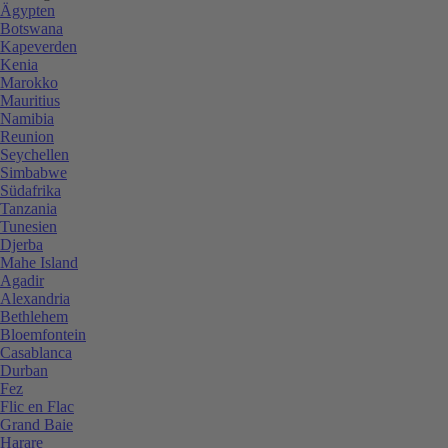
Ägypten
Botswana
Kapeverden
Kenia
Marokko
Mauritius
Namibia
Reunion
Seychellen
Simbabwe
Südafrika
Tanzania
Tunesien
Djerba
Mahe Island
Agadir
Alexandria
Bethlehem
Bloemfontein
Casablanca
Durban
Fez
Flic en Flac
Grand Baie
Harare