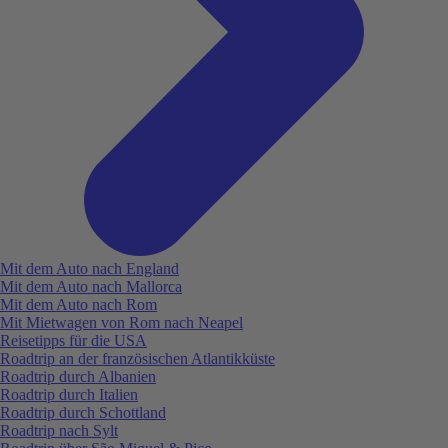
Mit dem Auto nach England
Mit dem Auto nach Mallorca
Mit dem Auto nach Rom
Mit Mietwagen von Rom nach Neapel
Reisetipps für die USA
Roadtrip an der französischen Atlantikküste
Roadtrip durch Albanien
Roadtrip durch Italien
Roadtrip durch Schottland
Roadtrip nach Sylt