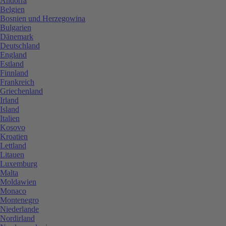
Andorra
Belgien
Bosnien und Herzegowina
Bulgarien
Dänemark
Deutschland
England
Estland
Finnland
Frankreich
Griechenland
Irland
Island
Italien
Kosovo
Kroatien
Lettland
Litauen
Luxemburg
Malta
Moldawien
Monaco
Montenegro
Niederlande
Nordirland