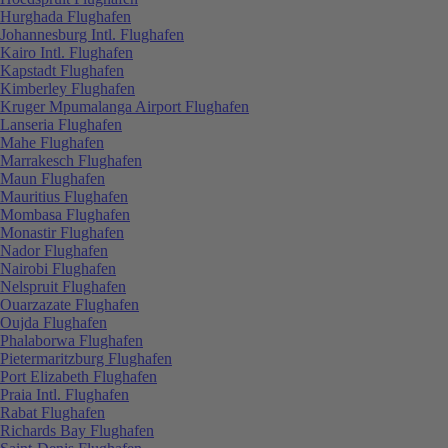
Hurghada Flughafen
Johannesburg Intl. Flughafen
Kairo Intl. Flughafen
Kapstadt Flughafen
Kimberley Flughafen
Kruger Mpumalanga Airport Flughafen
Lanseria Flughafen
Mahe Flughafen
Marrakesch Flughafen
Maun Flughafen
Mauritius Flughafen
Mombasa Flughafen
Monastir Flughafen
Nador Flughafen
Nairobi Flughafen
Nelspruit Flughafen
Ouarzazate Flughafen
Oujda Flughafen
Phalaborwa Flughafen
Pietermaritzburg Flughafen
Port Elizabeth Flughafen
Praia Intl. Flughafen
Rabat Flughafen
Richards Bay Flughafen