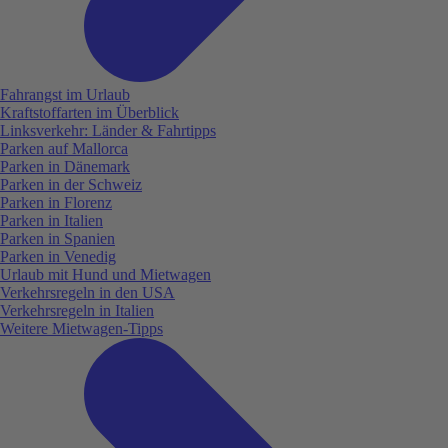
Fahrangst im Urlaub
Kraftstoffarten im Überblick
Linksverkehr: Länder & Fahrtipps
Parken auf Mallorca
Parken in Dänemark
Parken in der Schweiz
Parken in Florenz
Parken in Italien
Parken in Spanien
Parken in Venedig
Urlaub mit Hund und Mietwagen
Verkehrsregeln in den USA
Verkehrsregeln in Italien
Weitere Mietwagen-Tipps