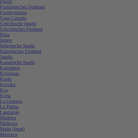
Flores
Französisches Festland
Fuerteventura
Gran Canaria
Griechische Inseln
Griechisches Festland
Ibiza
Istrien
Italienische Inseln
Italienisches Festland
Jandia
Kanarische Inseln
Karpathos
Kefalonia
Korfu
Korsika
Kos
Kreta
La Gomera
La Palma
Lanzarote
Madeira
Mallorca
Malta (Insel)
Menorca