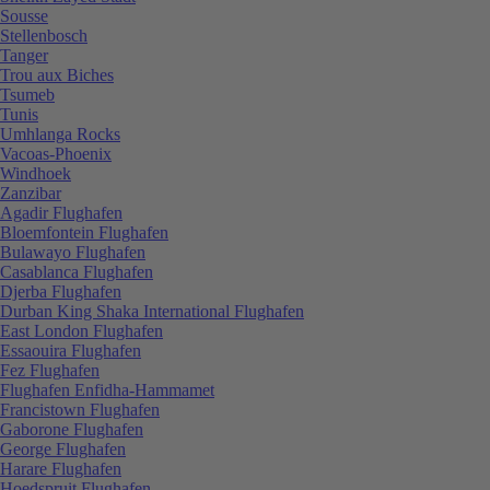
Sousse
Stellenbosch
Tanger
Trou aux Biches
Tsumeb
Tunis
Umhlanga Rocks
Vacoas-Phoenix
Windhoek
Zanzibar
Agadir Flughafen
Bloemfontein Flughafen
Bulawayo Flughafen
Casablanca Flughafen
Djerba Flughafen
Durban King Shaka International Flughafen
East London Flughafen
Essaouira Flughafen
Fez Flughafen
Flughafen Enfidha-Hammamet
Francistown Flughafen
Gaborone Flughafen
George Flughafen
Harare Flughafen
Hoedspruit Flughafen