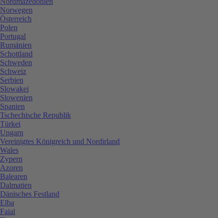
Nordmazedonien
Norwegen
Österreich
Polen
Portugal
Rumänien
Schottland
Schweden
Schweiz
Serbien
Slowakei
Slowenien
Spanien
Tschechische Republik
Türkei
Ungarn
Vereinigtes Königreich und Nordirland
Wales
Zypern
Azoren
Balearen
Dalmatien
Dänisches Festland
Elba
Faial