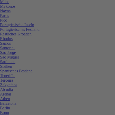
Milos
Mykonos
Naxos
Paros
Pico
Portugiesische Inseln
Portugiesisches Festland
Restliches Kroatien
Rhodos
Samos
Santorini
Sao Jorge
Sao Miguel
Sardinien
Sizilien
Spanisches Festland
Teneriffa
Terceira
Zakynthos
Alcudia
Arenal
Athen
Barcelona
Berlin
Bonn