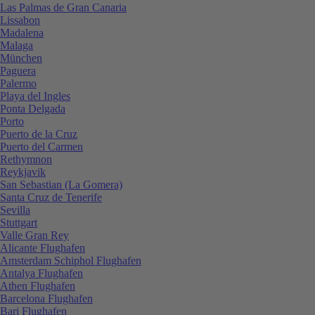
Las Palmas de Gran Canaria
Lissabon
Madalena
Malaga
München
Paguera
Palermo
Playa del Ingles
Ponta Delgada
Porto
Puerto de la Cruz
Puerto del Carmen
Rethymnon
Reykjavik
San Sebastian (La Gomera)
Santa Cruz de Tenerife
Sevilla
Stuttgart
Valle Gran Rey
Alicante Flughafen
Amsterdam Schiphol Flughafen
Antalya Flughafen
Athen Flughafen
Barcelona Flughafen
Bari Flughafen