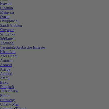
Kuwait
Libanon
Malaysia
Oman
Philippinen
Saudi Arabien
Singapur
Sri Lanka
Südkorea
Thailand
Vereinigte Arabische Emirate
Khao Lak
Abu Dhabi
Amman
Aomori
Aqaba
Ashdod
Atami
Baku
Bangkok
Beerscheba
Beirut
Chaweng
Chiang Mai
Chiyoda (Tokyo)