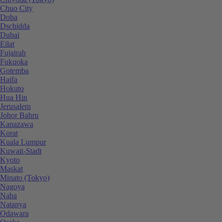
Chuo City
Doha
Dschidda
Dubai
Eilat
Fujairah
Fukuoka
Gotemba
Haifa
Hokuto
Hua Hin
Jerusalem
Johor Bahru
Kanazawa
Korat
Kuala Lumpur
Kuwait-Stadt
Kyoto
Maskat
Minato (Tokyo)
Nagoya
Naha
Natanya
Odawara