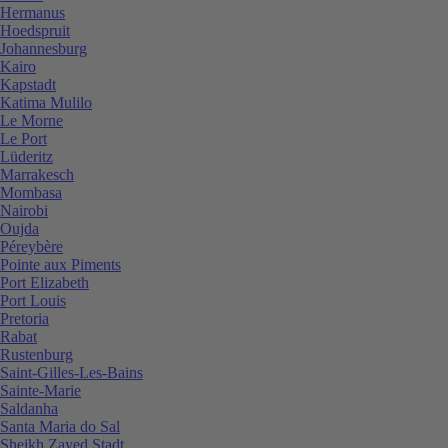
Hermanus
Hoedspruit
Johannesburg
Kairo
Kapstadt
Katima Mulilo
Le Morne
Le Port
Lüderitz
Marrakesch
Mombasa
Nairobi
Oujda
Péreybère
Pointe aux Piments
Port Elizabeth
Port Louis
Pretoria
Rabat
Rustenburg
Saint-Gilles-Les-Bains
Sainte-Marie
Saldanha
Santa Maria do Sal
Sheikh Zayed Stadt