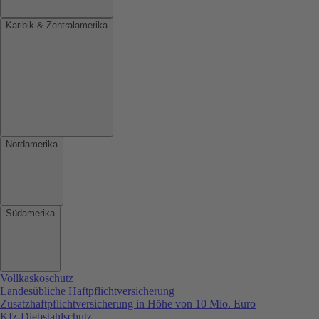
Karibik & Zentralamerika
Nordamerika
Südamerika
Vollkaskoschutz
Landesübliche Haftpflichtversicherung
Zusatzhaftpflichtversicherung in Höhe von 10 Mio. Euro
Kfz-Diebstahlschutz