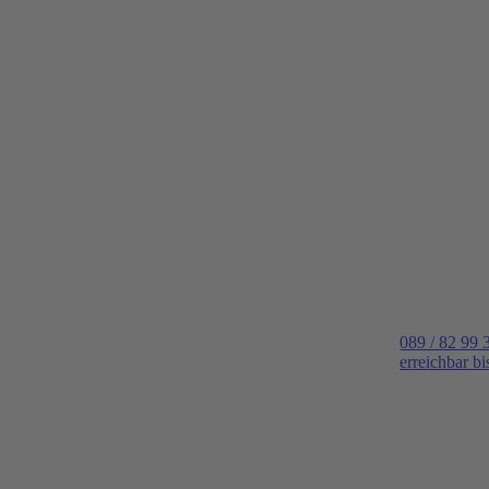
089 / 82 99 
erreichbar b