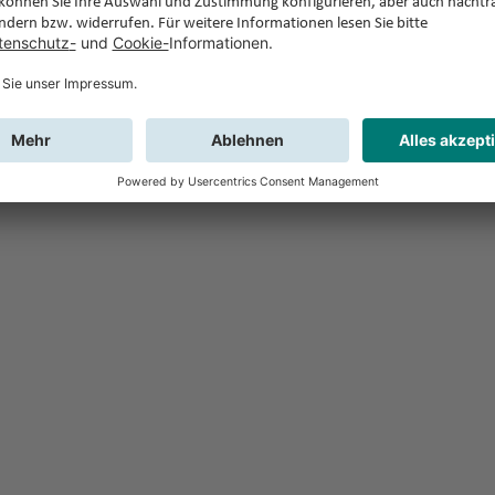
Feedback
Sie haben Fr
Buchung?