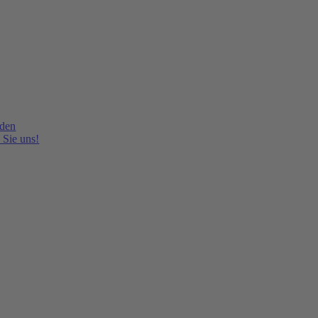
lden
 Sie uns!