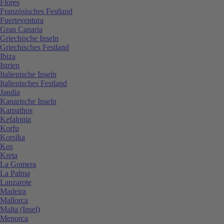
Flores
Französisches Festland
Fuerteventura
Gran Canaria
Griechische Inseln
Griechisches Festland
Ibiza
Istrien
Italienische Inseln
Italienisches Festland
Jandia
Kanarische Inseln
Karpathos
Kefalonia
Korfu
Korsika
Kos
Kreta
La Gomera
La Palma
Lanzarote
Madeira
Mallorca
Malta (Insel)
Menorca