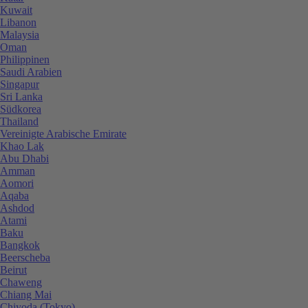
Kuwait
Libanon
Malaysia
Oman
Philippinen
Saudi Arabien
Singapur
Sri Lanka
Südkorea
Thailand
Vereinigte Arabische Emirate
Khao Lak
Abu Dhabi
Amman
Aomori
Aqaba
Ashdod
Atami
Baku
Bangkok
Beerscheba
Beirut
Chaweng
Chiang Mai
Chiyoda (Tokyo)