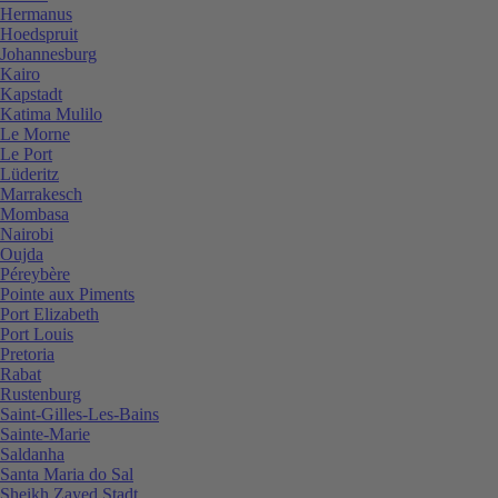
Hermanus
Hoedspruit
Johannesburg
Kairo
Kapstadt
Katima Mulilo
Le Morne
Le Port
Lüderitz
Marrakesch
Mombasa
Nairobi
Oujda
Péreybère
Pointe aux Piments
Port Elizabeth
Port Louis
Pretoria
Rabat
Rustenburg
Saint-Gilles-Les-Bains
Sainte-Marie
Saldanha
Santa Maria do Sal
Sheikh Zayed Stadt