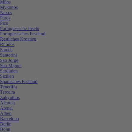
Milos
Mykonos
Naxos
Paros
Pico
Portugiesische Inseln
Portugiesisches Festland
Restliches Kroatien
Rhodos
Samos
Santorini
Sao Jorge
Sao Miguel
Sardinien
Sizilien
Spanisches Festland
Teneriffa
Terceira
Zakynthos
Alcudia
Arenal
Athen
Barcelona
Berlin
Bonn