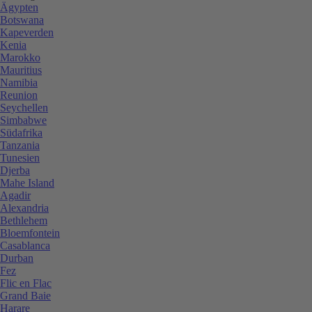
Ägypten
Botswana
Kapeverden
Kenia
Marokko
Mauritius
Namibia
Reunion
Seychellen
Simbabwe
Südafrika
Tanzania
Tunesien
Djerba
Mahe Island
Agadir
Alexandria
Bethlehem
Bloemfontein
Casablanca
Durban
Fez
Flic en Flac
Grand Baie
Harare