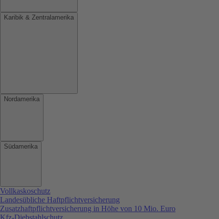
Karibik & Zentralamerika
Nordamerika
Südamerika
Vollkaskoschutz
Landesübliche Haftpflichtversicherung
Zusatzhaftpflichtversicherung in Höhe von 10 Mio. Euro
Kfz-Diebstahlschutz