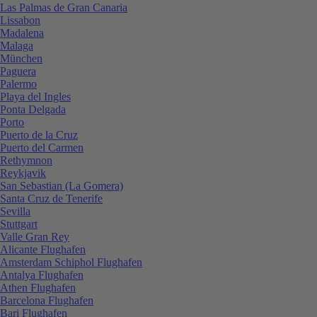
Las Palmas de Gran Canaria
Lissabon
Madalena
Malaga
München
Paguera
Palermo
Playa del Ingles
Ponta Delgada
Porto
Puerto de la Cruz
Puerto del Carmen
Rethymnon
Reykjavik
San Sebastian (La Gomera)
Santa Cruz de Tenerife
Sevilla
Stuttgart
Valle Gran Rey
Alicante Flughafen
Amsterdam Schiphol Flughafen
Antalya Flughafen
Athen Flughafen
Barcelona Flughafen
Bari Flughafen