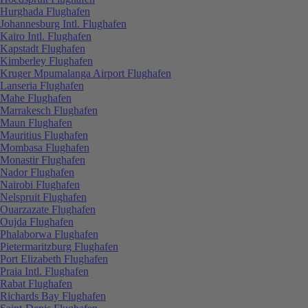
Hurghada Flughafen
Johannesburg Intl. Flughafen
Kairo Intl. Flughafen
Kapstadt Flughafen
Kimberley Flughafen
Kruger Mpumalanga Airport Flughafen
Lanseria Flughafen
Mahe Flughafen
Marrakesch Flughafen
Maun Flughafen
Mauritius Flughafen
Mombasa Flughafen
Monastir Flughafen
Nador Flughafen
Nairobi Flughafen
Nelspruit Flughafen
Ouarzazate Flughafen
Oujda Flughafen
Phalaborwa Flughafen
Pietermaritzburg Flughafen
Port Elizabeth Flughafen
Praia Intl. Flughafen
Rabat Flughafen
Richards Bay Flughafen