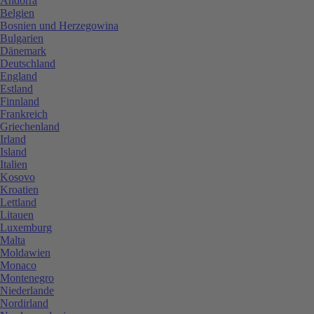
Andorra
Belgien
Bosnien und Herzegowina
Bulgarien
Dänemark
Deutschland
England
Estland
Finnland
Frankreich
Griechenland
Irland
Island
Italien
Kosovo
Kroatien
Lettland
Litauen
Luxemburg
Malta
Moldawien
Monaco
Montenegro
Niederlande
Nordirland