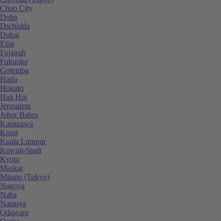
Chuo City
Doha
Dschidda
Dubai
Eilat
Fujairah
Fukuoka
Gotemba
Haifa
Hokuto
Hua Hin
Jerusalem
Johor Bahru
Kanazawa
Korat
Kuala Lumpur
Kuwait-Stadt
Kyoto
Maskat
Minato (Tokyo)
Nagoya
Naha
Natanya
Odawara