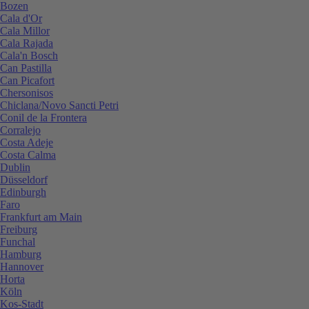
Bozen
Cala d'Or
Cala Millor
Cala Rajada
Cala'n Bosch
Can Pastilla
Can Picafort
Chersonisos
Chiclana/Novo Sancti Petri
Conil de la Frontera
Corralejo
Costa Adeje
Costa Calma
Dublin
Düsseldorf
Edinburgh
Faro
Frankfurt am Main
Freiburg
Funchal
Hamburg
Hannover
Horta
Köln
Kos-Stadt