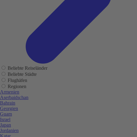
Beliebte Reiseländer
Beliebte Städte
Flughäfen
Regionen
Armenien
Aserbaidschan
Bahrain
Georgien
Guam
Israel
Japan
Jordanien
Katar