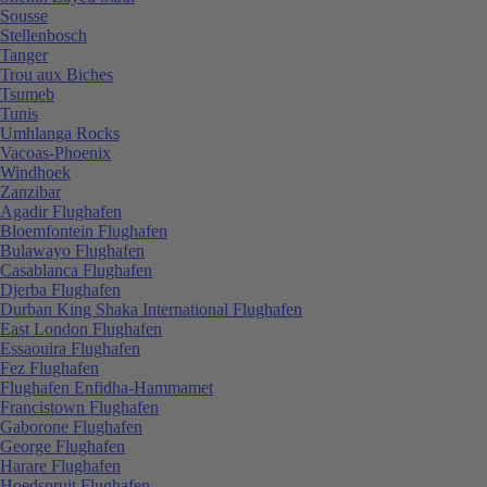
Sousse
Stellenbosch
Tanger
Trou aux Biches
Tsumeb
Tunis
Umhlanga Rocks
Vacoas-Phoenix
Windhoek
Zanzibar
Agadir Flughafen
Bloemfontein Flughafen
Bulawayo Flughafen
Casablanca Flughafen
Djerba Flughafen
Durban King Shaka International Flughafen
East London Flughafen
Essaouira Flughafen
Fez Flughafen
Flughafen Enfidha-Hammamet
Francistown Flughafen
Gaborone Flughafen
George Flughafen
Harare Flughafen
Hoedspruit Flughafen