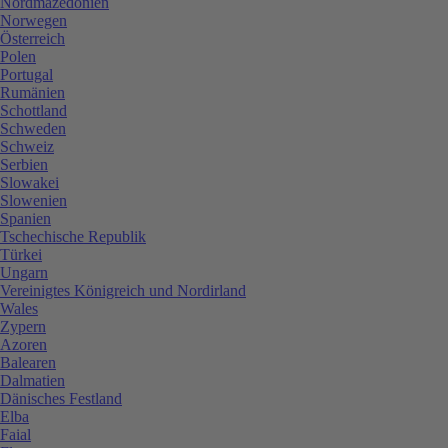
Nordmazedonien
Norwegen
Österreich
Polen
Portugal
Rumänien
Schottland
Schweden
Schweiz
Serbien
Slowakei
Slowenien
Spanien
Tschechische Republik
Türkei
Ungarn
Vereinigtes Königreich und Nordirland
Wales
Zypern
Azoren
Balearen
Dalmatien
Dänisches Festland
Elba
Faial