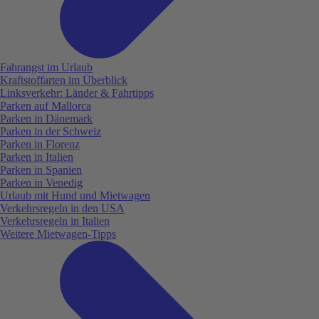
Fahrangst im Urlaub
Kraftstoffarten im Überblick
Linksverkehr: Länder & Fahrtipps
Parken auf Mallorca
Parken in Dänemark
Parken in der Schweiz
Parken in Florenz
Parken in Italien
Parken in Spanien
Parken in Venedig
Urlaub mit Hund und Mietwagen
Verkehrsregeln in den USA
Verkehrsregeln in Italien
Weitere Mietwagen-Tipps