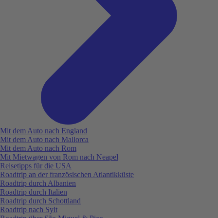
Mit dem Auto nach England
Mit dem Auto nach Mallorca
Mit dem Auto nach Rom
Mit Mietwagen von Rom nach Neapel
Reisetipps für die USA
Roadtrip an der französischen Atlantikküste
Roadtrip durch Albanien
Roadtrip durch Italien
Roadtrip durch Schottland
Roadtrip nach Sylt