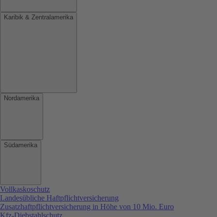
Karibik & Zentralamerika
Nordamerika
Südamerika
Vollkaskoschutz
Landesübliche Haftpflichtversicherung
Zusatzhaftpflichtversicherung in Höhe von 10 Mio. Euro
Kfz-Diebstahlschutz