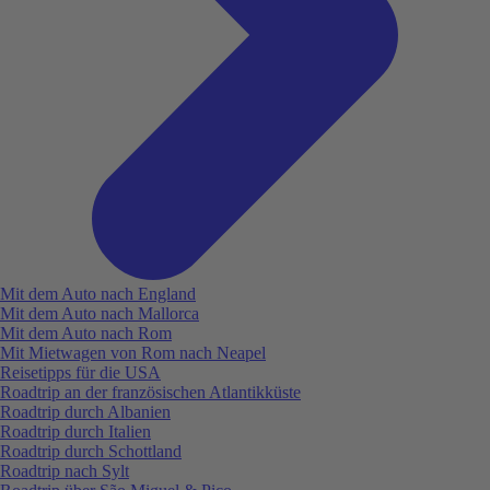
Mit dem Auto nach England
Mit dem Auto nach Mallorca
Mit dem Auto nach Rom
Mit Mietwagen von Rom nach Neapel
Reisetipps für die USA
Roadtrip an der französischen Atlantikküste
Roadtrip durch Albanien
Roadtrip durch Italien
Roadtrip durch Schottland
Roadtrip nach Sylt