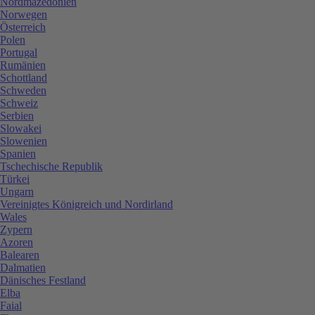
Nordmazedonien
Norwegen
Österreich
Polen
Portugal
Rumänien
Schottland
Schweden
Schweiz
Serbien
Slowakei
Slowenien
Spanien
Tschechische Republik
Türkei
Ungarn
Vereinigtes Königreich und Nordirland
Wales
Zypern
Azoren
Balearen
Dalmatien
Dänisches Festland
Elba
Faial