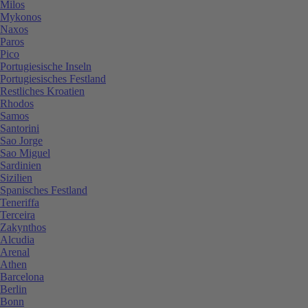
Milos
Mykonos
Naxos
Paros
Pico
Portugiesische Inseln
Portugiesisches Festland
Restliches Kroatien
Rhodos
Samos
Santorini
Sao Jorge
Sao Miguel
Sardinien
Sizilien
Spanisches Festland
Teneriffa
Terceira
Zakynthos
Alcudia
Arenal
Athen
Barcelona
Berlin
Bonn