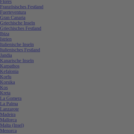
Flores
Französisches Festland
Fuerteventura
Gran Canaria
Griechische Inseln
Griechisches Festland
Ibiza
Istrien
Italienische Inseln
Italienisches Festland
Jandia
Kanarische Inseln
Karpathos
Kefalonia
Korfu
Korsika
Kos
Kreta
La Gomera
La Palma
Lanzarote
Madeira
Mallorca
Malta (Insel)
Menorca