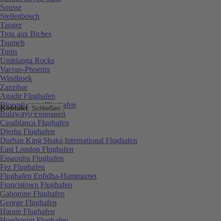
Sousse
Stellenbosch
Tanger
Trou aux Biches
Tsumeb
Tunis
Umhlanga Rocks
Vacoas-Phoenix
Windhoek
Zanzibar
Agadir Flughafen
Bloemfontein Flughafen
Kontakt
Schließen
Bulawayo Flughafen
Casablanca Flughafen
Djerba Flughafen
Durban King Shaka International Flughafen
East London Flughafen
Essaouira Flughafen
Fez Flughafen
Flughafen Enfidha-Hammamet
Francistown Flughafen
Gaborone Flughafen
George Flughafen
Harare Flughafen
Hoedspruit Flughafen