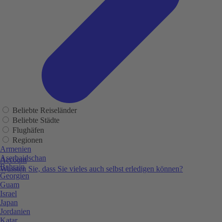
Beliebte Reiseländer
Beliebte Städte
Flughäfen
Regionen
Armenien
Aserbaidschan
Account
Bahrain
Wussten Sie, dass Sie vieles auch selbst erledigen können?
Georgien
Guam
Israel
Japan
Jordanien
Katar