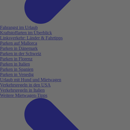
Fahrangst im Urlaub
Kraftstoffarten im Überblick
Linksverkehr: Länder & Fahrtipps
Parken auf Mallorca
Parken in Dänemark
Parken in der Schweiz
Parken in Florenz
Parken in Italien
Parken in Spanien
Parken in Venedig
Urlaub mit Hund und Mietwagen
Verkehrsregeln in den USA
Verkehrsregeln in Italien
Weitere Mietwagen-Tipps