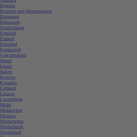
Andorra
Belgien
Bosnien und Herzegowina
Bulgarien
Dänemark
Deutschland
England
Estland
Finnland
Frankreich
Griechenland
Irland
Island
Italien
Kosovo
Kroatien
Lettland
Litauen
Luxemburg
Malta
Moldawien
Monaco
Montenegro
Niederlande
Nordirland