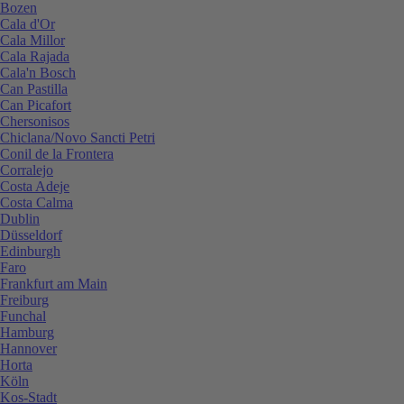
Bozen
Cala d'Or
Cala Millor
Cala Rajada
Cala'n Bosch
Can Pastilla
Can Picafort
Chersonisos
Chiclana/Novo Sancti Petri
Conil de la Frontera
Corralejo
Costa Adeje
Costa Calma
Dublin
Düsseldorf
Edinburgh
Faro
Frankfurt am Main
Freiburg
Funchal
Hamburg
Hannover
Horta
Köln
Kos-Stadt