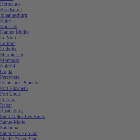
Hermanus
Hoedspruit
Johannesburg
Kairo
Kapstadt
Katima Mulilo
Le Morne
Le Port
Lüderitz
Marrakesch
Mombasa
Nairobi
Oujda
Péreybère
Pointe aux Piments
Port Elizabeth
Port Louis
Pretoria
Rabat
Rustenburg
Saint-Gilles-Les-Bains
Sainte-Marie
Saldanha
Santa Maria do Sal
Sheikh Zayed Stadt