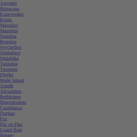
Ägypten
Botswana
Kapeverden
Kenia
Marokko
Mauritius
Namibia
Reunion
Seychellen
Simbabwe
Südafrika
Tanzania
Tunesien
Djerba
Mahe Island
Agadir
Alexandria
Bethlehem
Bloemfontein
Casablanca
Durban
Fez
Flic en Flac
Grand Baie
Harare