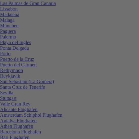
Las Palmas de Gran Canaria
Lissabon
Madalena
Malaga
München
Paguera
Palermo
Playa del Ingles
Ponta Delgada
Porto
Puerto de la Cruz
Puerto del Carmen
Rethymnon
Reykjavik
San Sebastian (La Gomera)
Santa Cruz de Tenerife
Sevilla
Stuttgart
Valle Gran Rey
Alicante Flughafen
Amsterdam Schiphol Flughafen
Antalya Flughafen
Athen Flughafen
Barcelona Flughafen
Bari Flughafen