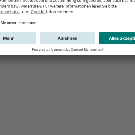
Feedback
Sie haben Fr
Buchung?