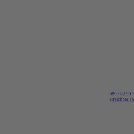
089 / 82 99 
erreichbar a