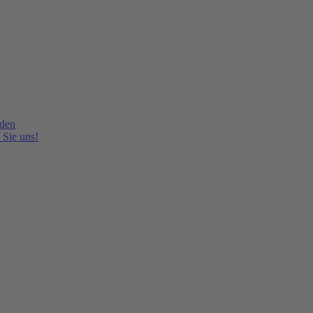
lden
 Sie uns!