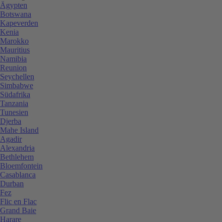
Ägypten
Botswana
Kapeverden
Kenia
Marokko
Mauritius
Namibia
Reunion
Seychellen
Simbabwe
Südafrika
Tanzania
Tunesien
Djerba
Mahe Island
Agadir
Alexandria
Bethlehem
Bloemfontein
Casablanca
Durban
Fez
Flic en Flac
Grand Baie
Harare