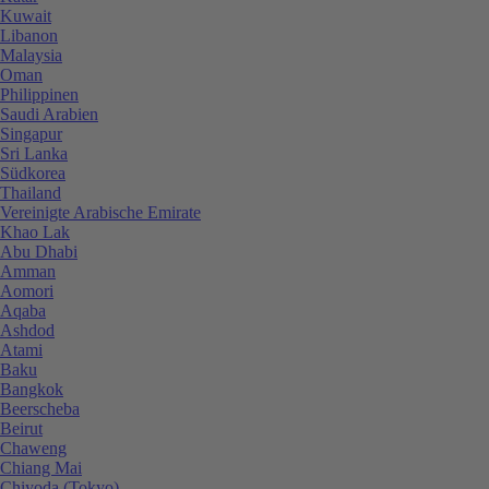
Kuwait
Libanon
Malaysia
Oman
Philippinen
Saudi Arabien
Singapur
Sri Lanka
Südkorea
Thailand
Vereinigte Arabische Emirate
Khao Lak
Abu Dhabi
Amman
Aomori
Aqaba
Ashdod
Atami
Baku
Bangkok
Beerscheba
Beirut
Chaweng
Chiang Mai
Chiyoda (Tokyo)