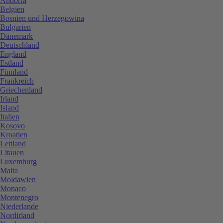
Andorra
Belgien
Bosnien und Herzegowina
Bulgarien
Dänemark
Deutschland
England
Estland
Finnland
Frankreich
Griechenland
Irland
Island
Italien
Kosovo
Kroatien
Lettland
Litauen
Luxemburg
Malta
Moldawien
Monaco
Montenegro
Niederlande
Nordirland