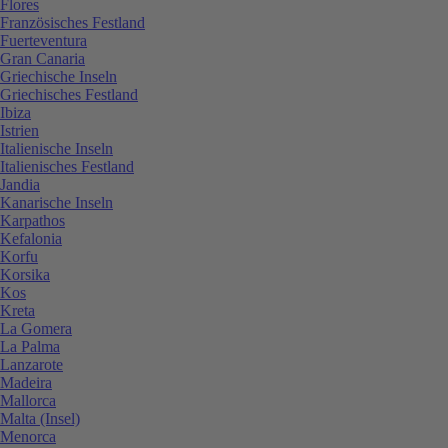
Flores
Französisches Festland
Fuerteventura
Gran Canaria
Griechische Inseln
Griechisches Festland
Ibiza
Istrien
Italienische Inseln
Italienisches Festland
Jandia
Kanarische Inseln
Karpathos
Kefalonia
Korfu
Korsika
Kos
Kreta
La Gomera
La Palma
Lanzarote
Madeira
Mallorca
Malta (Insel)
Menorca