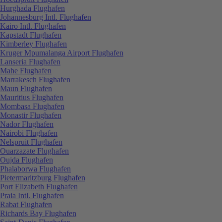
Hurghada Flughafen
Johannesburg Intl. Flughafen
Kairo Intl. Flughafen
Kapstadt Flughafen
Kimberley Flughafen
Kruger Mpumalanga Airport Flughafen
Lanseria Flughafen
Mahe Flughafen
Marrakesch Flughafen
Maun Flughafen
Mauritius Flughafen
Mombasa Flughafen
Monastir Flughafen
Nador Flughafen
Nairobi Flughafen
Nelspruit Flughafen
Ouarzazate Flughafen
Oujda Flughafen
Phalaborwa Flughafen
Pietermaritzburg Flughafen
Port Elizabeth Flughafen
Praia Intl. Flughafen
Rabat Flughafen
Richards Bay Flughafen