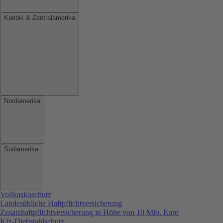
Karibik & Zentralamerika
Nordamerika
Südamerika
Vollkaskoschutz
Landesübliche Haftpflichtversicherung
Zusatzhaftpflichtversicherung in Höhe von 10 Mio. Euro
Kfz-Diebstahlschutz