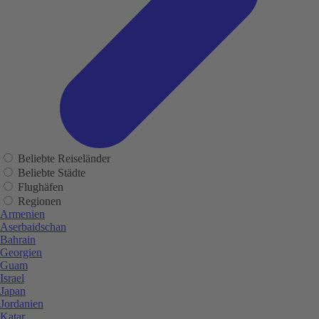
Beliebte Reiseländer
Beliebte Städte
Flughäfen
Regionen
Armenien
Aserbaidschan
Bahrain
Georgien
Guam
Israel
Japan
Jordanien
Katar