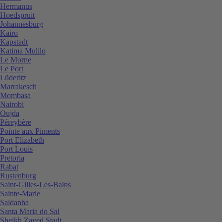
Hermanus
Hoedspruit
Johannesburg
Kairo
Kapstadt
Katima Mulilo
Le Morne
Le Port
Lüderitz
Marrakesch
Mombasa
Nairobi
Oujda
Péreybère
Pointe aux Piments
Port Elizabeth
Port Louis
Pretoria
Rabat
Rustenburg
Saint-Gilles-Les-Bains
Sainte-Marie
Saldanha
Santa Maria do Sal
Sheikh Zayed Stadt