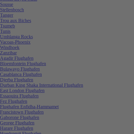
Sousse
Stellenbosch
Tanger
Trou aux Biches
Tsumeb
Tunis
Umhlanga Rocks
Vacoas-Phoenix
Windhoek
Zanzibar
Agadir Flughafen
Bloemfontein Flughafen
Bulawayo Flughafen
Casablanca Flughafen
Djerba Flughafen
Durban King Shaka International Flughafen
East London Flughafen
Essaouira Flughafen
Fez Flughafen
Flughafen Enfidha-Hammamet
Francistown Flughafen
Gaborone Flughafen
George Flughafen
Harare Flughafen
Hoedspruit Flughafen