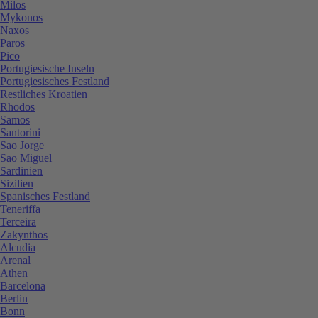
Milos
Mykonos
Naxos
Paros
Pico
Portugiesische Inseln
Portugiesisches Festland
Restliches Kroatien
Rhodos
Samos
Santorini
Sao Jorge
Sao Miguel
Sardinien
Sizilien
Spanisches Festland
Teneriffa
Terceira
Zakynthos
Alcudia
Arenal
Athen
Barcelona
Berlin
Bonn