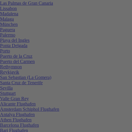
Las Palmas de Gran Canaria
Lissabon
Madalena
Malaga
München
Paguera
Palermo
Playa del Ingles
Ponta Delgada
Porto
Puerto de la Cruz
Puerto del Carmen
Rethymnon
Reykjavik
San Sebastian (La Gomera)
Santa Cruz de Tenerife
Sevilla
Stuttgart
Valle Gran Rey
Alicante Flughafen
Amsterdam Schiphol Flughafen
Antalya Flughafen
Athen Flughafen
Barcelona Flughafen
Bari Flughafen