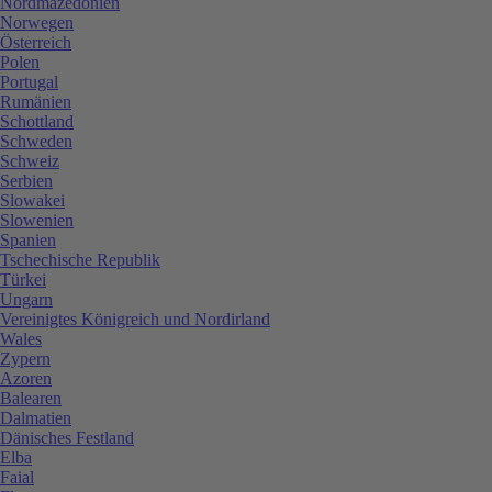
Nordmazedonien
Norwegen
Österreich
Polen
Portugal
Rumänien
Schottland
Schweden
Schweiz
Serbien
Slowakei
Slowenien
Spanien
Tschechische Republik
Türkei
Ungarn
Vereinigtes Königreich und Nordirland
Wales
Zypern
Azoren
Balearen
Dalmatien
Dänisches Festland
Elba
Faial