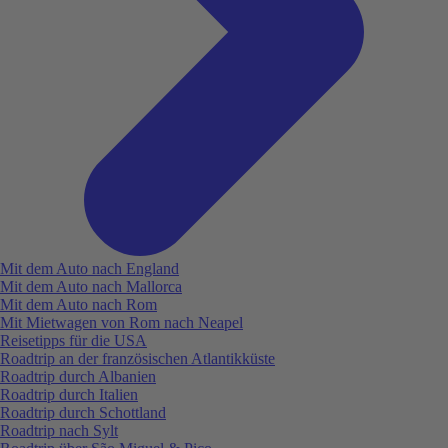
Mit dem Auto nach England
Mit dem Auto nach Mallorca
Mit dem Auto nach Rom
Mit Mietwagen von Rom nach Neapel
Reisetipps für die USA
Roadtrip an der französischen Atlantikküste
Roadtrip durch Albanien
Roadtrip durch Italien
Roadtrip durch Schottland
Roadtrip nach Sylt