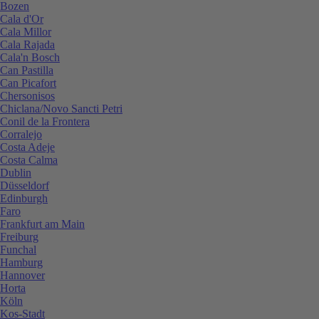
Bozen
Cala d'Or
Cala Millor
Cala Rajada
Cala'n Bosch
Can Pastilla
Can Picafort
Chersonisos
Chiclana/Novo Sancti Petri
Conil de la Frontera
Corralejo
Costa Adeje
Costa Calma
Dublin
Düsseldorf
Edinburgh
Faro
Frankfurt am Main
Freiburg
Funchal
Hamburg
Hannover
Horta
Köln
Kos-Stadt