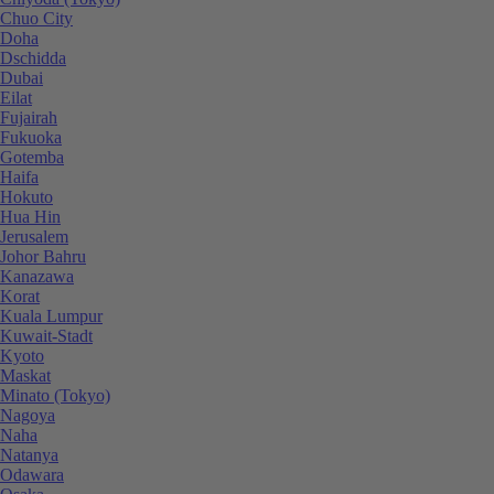
Chuo City
Doha
Dschidda
Dubai
Eilat
Fujairah
Fukuoka
Gotemba
Haifa
Hokuto
Hua Hin
Jerusalem
Johor Bahru
Kanazawa
Korat
Kuala Lumpur
Kuwait-Stadt
Kyoto
Maskat
Minato (Tokyo)
Nagoya
Naha
Natanya
Odawara