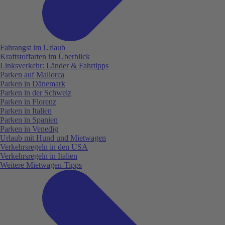
Fahrangst im Urlaub
Kraftstoffarten im Überblick
Linksverkehr: Länder & Fahrtipps
Parken auf Mallorca
Parken in Dänemark
Parken in der Schweiz
Parken in Florenz
Parken in Italien
Parken in Spanien
Parken in Venedig
Urlaub mit Hund und Mietwagen
Verkehrsregeln in den USA
Verkehrsregeln in Italien
Weitere Mietwagen-Tipps