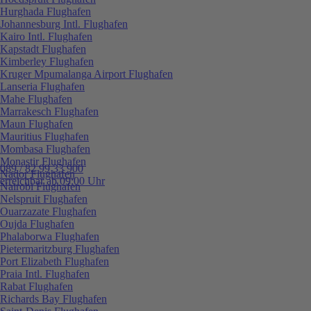
Hurghada Flughafen
Johannesburg Intl. Flughafen
Kairo Intl. Flughafen
Kapstadt Flughafen
Kimberley Flughafen
Kruger Mpumalanga Airport Flughafen
Lanseria Flughafen
Mahe Flughafen
Marrakesch Flughafen
Maun Flughafen
Mauritius Flughafen
Mombasa Flughafen
Monastir Flughafen
089 / 82 99 33 900
Nador Flughafen
erreichbar ab 09:00 Uhr
Nairobi Flughafen
Nelspruit Flughafen
Ouarzazate Flughafen
Oujda Flughafen
Phalaborwa Flughafen
Pietermaritzburg Flughafen
Port Elizabeth Flughafen
Praia Intl. Flughafen
Rabat Flughafen
Richards Bay Flughafen