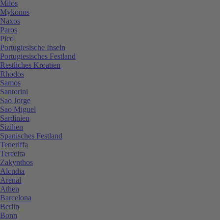
Milos
Mykonos
Naxos
Paros
Pico
Portugiesische Inseln
Portugiesisches Festland
Restliches Kroatien
Rhodos
Samos
Santorini
Sao Jorge
Sao Miguel
Sardinien
Sizilien
Spanisches Festland
Teneriffa
Terceira
Zakynthos
Alcudia
Arenal
Athen
Barcelona
Berlin
Bonn