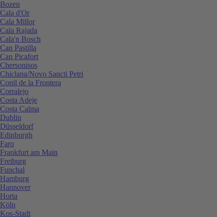
Bozen
Cala d'Or
Cala Millor
Cala Rajada
Cala'n Bosch
Can Pastilla
Can Picafort
Chersonisos
Chiclana/Novo Sancti Petri
Conil de la Frontera
Corralejo
Costa Adeje
Costa Calma
Dublin
Düsseldorf
Edinburgh
Faro
Frankfurt am Main
Freiburg
Funchal
Hamburg
Hannover
Horta
Köln
Kos-Stadt