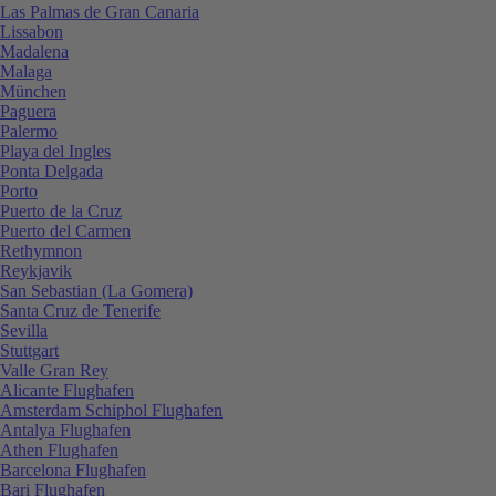
Las Palmas de Gran Canaria
Lissabon
Madalena
Malaga
München
Paguera
Palermo
Playa del Ingles
Ponta Delgada
Porto
Puerto de la Cruz
Puerto del Carmen
Rethymnon
Reykjavik
San Sebastian (La Gomera)
Santa Cruz de Tenerife
Sevilla
Stuttgart
Valle Gran Rey
Alicante Flughafen
Amsterdam Schiphol Flughafen
Antalya Flughafen
Athen Flughafen
Barcelona Flughafen
Bari Flughafen