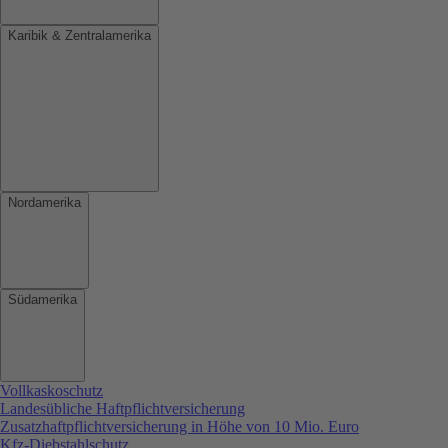
Karibik & Zentralamerika
Nordamerika
Südamerika
Vollkaskoschutz
Landesübliche Haftpflichtversicherung
Zusatzhaftpflichtversicherung in Höhe von 10 Mio. Euro
Kfz-Diebstahlschutz