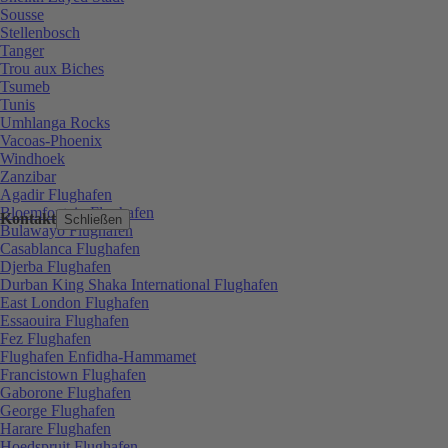
Sousse
Stellenbosch
Tanger
Trou aux Biches
Tsumeb
Tunis
Umhlanga Rocks
Vacoas-Phoenix
Windhoek
Zanzibar
Agadir Flughafen
Bloemfontein Flughafen
Kontakt
Schließen
Bulawayo Flughafen
Casablanca Flughafen
Djerba Flughafen
Durban King Shaka International Flughafen
East London Flughafen
Essaouira Flughafen
Fez Flughafen
Flughafen Enfidha-Hammamet
Francistown Flughafen
Gaborone Flughafen
George Flughafen
Harare Flughafen
Hoedspruit Flughafen