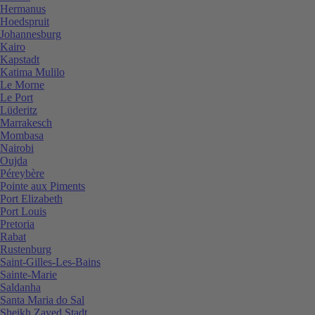
Hermanus
Hoedspruit
Johannesburg
Kairo
Kapstadt
Katima Mulilo
Le Morne
Le Port
Lüderitz
Marrakesch
Mombasa
Nairobi
Oujda
Péreybère
Pointe aux Piments
Port Elizabeth
Port Louis
Pretoria
Rabat
Rustenburg
Saint-Gilles-Les-Bains
Sainte-Marie
Saldanha
Santa Maria do Sal
Sheikh Zayed Stadt