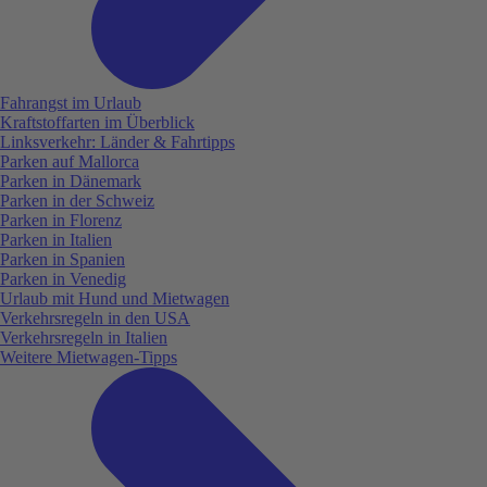
Fahrangst im Urlaub
Kraftstoffarten im Überblick
Linksverkehr: Länder & Fahrtipps
Parken auf Mallorca
Parken in Dänemark
Parken in der Schweiz
Parken in Florenz
Parken in Italien
Parken in Spanien
Parken in Venedig
Urlaub mit Hund und Mietwagen
Verkehrsregeln in den USA
Verkehrsregeln in Italien
Weitere Mietwagen-Tipps