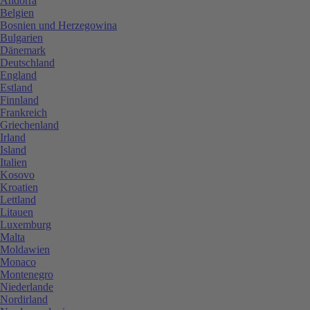
Andorra
Belgien
Bosnien und Herzegowina
Bulgarien
Dänemark
Deutschland
England
Estland
Finnland
Frankreich
Griechenland
Irland
Island
Italien
Kosovo
Kroatien
Lettland
Litauen
Luxemburg
Malta
Moldawien
Monaco
Montenegro
Niederlande
Nordirland