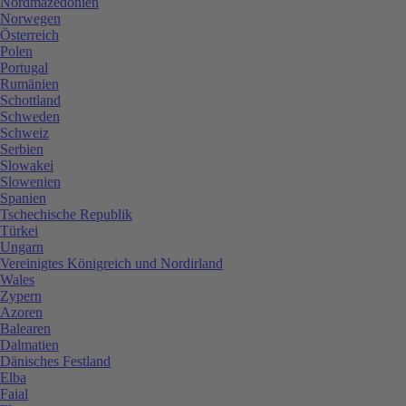
Nordmazedonien
Norwegen
Österreich
Polen
Portugal
Rumänien
Schottland
Schweden
Schweiz
Serbien
Slowakei
Slowenien
Spanien
Tschechische Republik
Türkei
Ungarn
Vereinigtes Königreich und Nordirland
Wales
Zypern
Azoren
Balearen
Dalmatien
Dänisches Festland
Elba
Faial