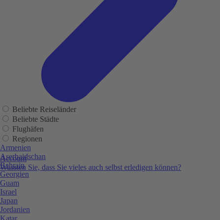
Beliebte Reiseländer
Beliebte Städte
Flughäfen
Regionen
Armenien
Aserbaidschan
Account
Bahrain
Wussten Sie, dass Sie vieles auch selbst erledigen können?
Georgien
Guam
Israel
Japan
Jordanien
Katar