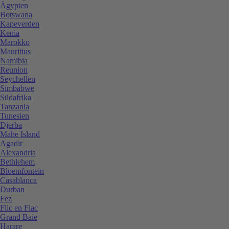
Ägypten
Botswana
Kapeverden
Kenia
Marokko
Mauritius
Namibia
Reunion
Seychellen
Simbabwe
Südafrika
Tanzania
Tunesien
Djerba
Mahe Island
Agadir
Alexandria
Bethlehem
Bloemfontein
Casablanca
Durban
Fez
Flic en Flac
Grand Baie
Harare