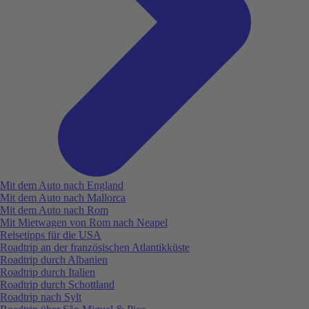
Mit dem Auto nach England
Mit dem Auto nach Mallorca
Mit dem Auto nach Rom
Mit Mietwagen von Rom nach Neapel
Reisetipps für die USA
Roadtrip an der französischen Atlantikküste
Roadtrip durch Albanien
Roadtrip durch Italien
Roadtrip durch Schottland
Roadtrip nach Sylt