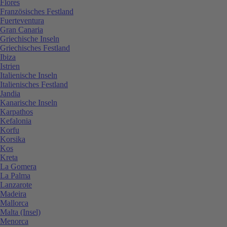
Flores
Französisches Festland
Fuerteventura
Gran Canaria
Griechische Inseln
Griechisches Festland
Ibiza
Istrien
Italienische Inseln
Italienisches Festland
Jandia
Kanarische Inseln
Karpathos
Kefalonia
Korfu
Korsika
Kos
Kreta
La Gomera
La Palma
Lanzarote
Madeira
Mallorca
Malta (Insel)
Menorca