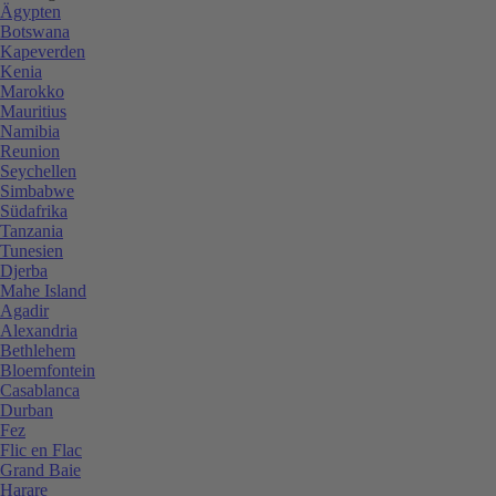
Ägypten
Botswana
Kapeverden
Kenia
Marokko
Mauritius
Namibia
Reunion
Seychellen
Simbabwe
Südafrika
Tanzania
Tunesien
Djerba
Mahe Island
Agadir
Alexandria
Bethlehem
Bloemfontein
Casablanca
Durban
Fez
Flic en Flac
Grand Baie
Harare