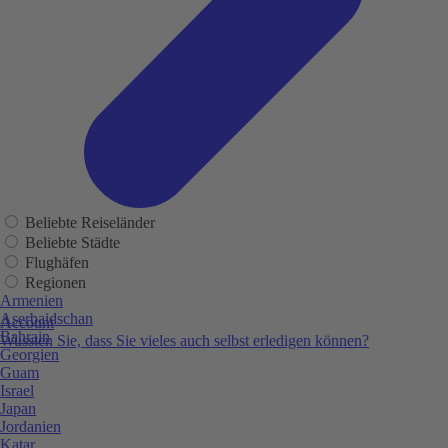
Beliebte Reiseländer
Beliebte Städte
Flughäfen
Regionen
Armenien
Aserbaidschan
Account
Bahrain
Wussten Sie, dass Sie vieles auch selbst erledigen können?
Georgien
Guam
Israel
Japan
Jordanien
Katar