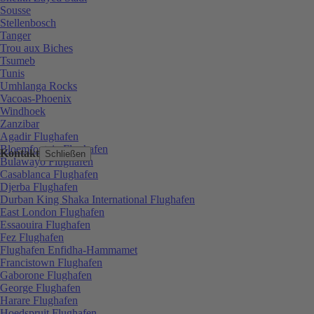
Sousse
Stellenbosch
Tanger
Trou aux Biches
Tsumeb
Tunis
Umhlanga Rocks
Vacoas-Phoenix
Windhoek
Zanzibar
Agadir Flughafen
Bloemfontein Flughafen
Kontakt
Schließen
Bulawayo Flughafen
Casablanca Flughafen
Djerba Flughafen
Durban King Shaka International Flughafen
East London Flughafen
Essaouira Flughafen
Fez Flughafen
Flughafen Enfidha-Hammamet
Francistown Flughafen
Gaborone Flughafen
George Flughafen
Harare Flughafen
Hoedspruit Flughafen