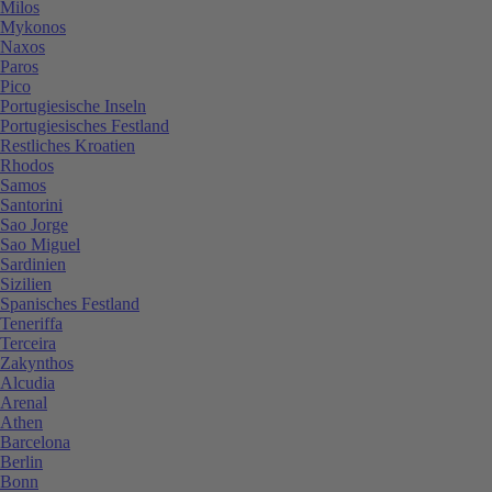
Milos
Mykonos
Naxos
Paros
Pico
Portugiesische Inseln
Portugiesisches Festland
Restliches Kroatien
Rhodos
Samos
Santorini
Sao Jorge
Sao Miguel
Sardinien
Sizilien
Spanisches Festland
Teneriffa
Terceira
Zakynthos
Alcudia
Arenal
Athen
Barcelona
Berlin
Bonn