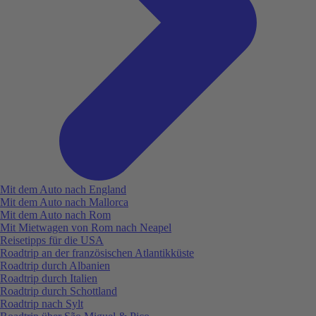
Mit dem Auto nach England
Mit dem Auto nach Mallorca
Mit dem Auto nach Rom
Mit Mietwagen von Rom nach Neapel
Reisetipps für die USA
Roadtrip an der französischen Atlantikküste
Roadtrip durch Albanien
Roadtrip durch Italien
Roadtrip durch Schottland
Roadtrip nach Sylt