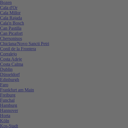
Bozen
Cala d'Or
Cala Millor
Cala Rajada
Cala'n Bosch
Can Pastilla
Can Picafort
Chersonisos
Chiclana/Novo Sancti Petri
Conil de la Frontera
Corralejo
Costa Adeje
Costa Calma
Dublin
Düsseldorf
Edinburgh
Faro
Frankfurt am Main
Freiburg
Funchal
Hamburg
Hannover
Horta
Köln
Kos-Stadt