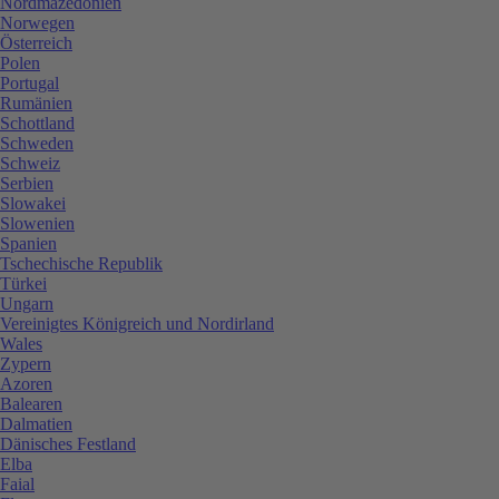
Nordmazedonien
Norwegen
Österreich
Polen
Portugal
Rumänien
Schottland
Schweden
Schweiz
Serbien
Slowakei
Slowenien
Spanien
Tschechische Republik
Türkei
Ungarn
Vereinigtes Königreich und Nordirland
Wales
Zypern
Azoren
Balearen
Dalmatien
Dänisches Festland
Elba
Faial