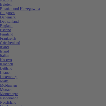
Andorra
Belgien
Bosnien und Herzegowina
Bulgarien
Dänemark
Deutschland
England
Estland
Finnland
Frankreich
Griechenland
Irland
Island
Italien
Kosovo
Kroatien
Lettland
Litauen
Luxemburg
Malta
Moldawien
Monaco
Montenegro
Niederlande
Nordirland