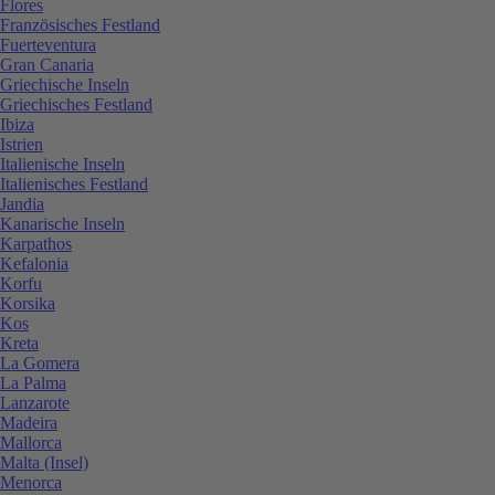
Flores
Französisches Festland
Fuerteventura
Gran Canaria
Griechische Inseln
Griechisches Festland
Ibiza
Istrien
Italienische Inseln
Italienisches Festland
Jandia
Kanarische Inseln
Karpathos
Kefalonia
Korfu
Korsika
Kos
Kreta
La Gomera
La Palma
Lanzarote
Madeira
Mallorca
Malta (Insel)
Menorca