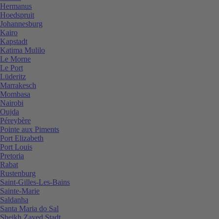
Hermanus
Hoedspruit
Johannesburg
Kairo
Kapstadt
Katima Mulilo
Le Morne
Le Port
Lüderitz
Marrakesch
Mombasa
Nairobi
Oujda
Péreybère
Pointe aux Piments
Port Elizabeth
Port Louis
Pretoria
Rabat
Rustenburg
Saint-Gilles-Les-Bains
Sainte-Marie
Saldanha
Santa Maria do Sal
Sheikh Zayed Stadt