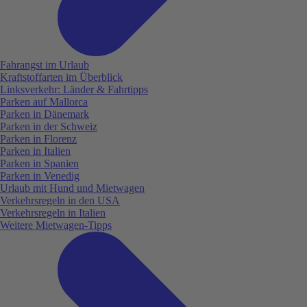
Fahrangst im Urlaub
Kraftstoffarten im Überblick
Linksverkehr: Länder & Fahrtipps
Parken auf Mallorca
Parken in Dänemark
Parken in der Schweiz
Parken in Florenz
Parken in Italien
Parken in Spanien
Parken in Venedig
Urlaub mit Hund und Mietwagen
Verkehrsregeln in den USA
Verkehrsregeln in Italien
Weitere Mietwagen-Tipps