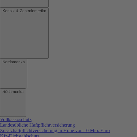
Karibik & Zentralamerika
Nordamerika
Südamerika
Vollkaskoschutz
Landesübliche Haftpflichtversicherung
Zusatzhaftpflichtversicherung in Höhe von 10 Mio. Euro
Kfz-Diebstahlschutz