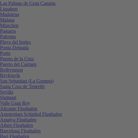
Las Palmas de Gran Canaria
Lissabon
Madalena
Malaga
München
Paguera
Palermo
Playa del Ingles
Ponta Delgada
Porto
Puerto de la Cruz
Puerto del Carmen
Rethymnon
Reykjavik
San Sebastian (La Gomera)
Santa Cruz de Tenerife
Sevilla
Stuttgart
Valle Gran Rey
Alicante Flughafen
Amsterdam Schiphol Flughafen
Antalya Flughafen
Athen Flughafen
Barcelona Flughafen
Bari Flughafen