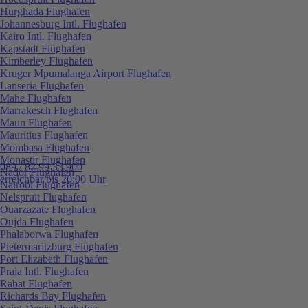
Hurghada Flughafen
Johannesburg Intl. Flughafen
Kairo Intl. Flughafen
Kapstadt Flughafen
Kimberley Flughafen
Kruger Mpumalanga Airport Flughafen
Lanseria Flughafen
Mahe Flughafen
Marrakesch Flughafen
Maun Flughafen
Mauritius Flughafen
Mombasa Flughafen
Monastir Flughafen
089 / 82 99 33 900
Nador Flughafen
erreichbar bis 20:00 Uhr
Nairobi Flughafen
Nelspruit Flughafen
Ouarzazate Flughafen
Oujda Flughafen
Phalaborwa Flughafen
Pietermaritzburg Flughafen
Port Elizabeth Flughafen
Praia Intl. Flughafen
Rabat Flughafen
Richards Bay Flughafen