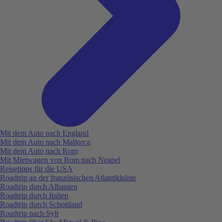
Mit dem Auto nach England
Mit dem Auto nach Mallorca
Mit dem Auto nach Rom
Mit Mietwagen von Rom nach Neapel
Reisetipps für die USA
Roadtrip an der französischen Atlantikküste
Roadtrip durch Albanien
Roadtrip durch Italien
Roadtrip durch Schottland
Roadtrip nach Sylt