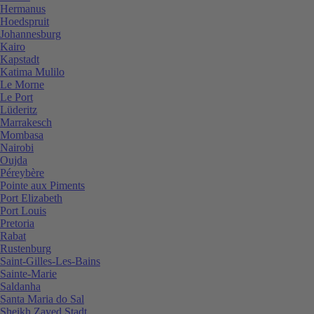
Hermanus
Hoedspruit
Johannesburg
Kairo
Kapstadt
Katima Mulilo
Le Morne
Le Port
Lüderitz
Marrakesch
Mombasa
Nairobi
Oujda
Péreybère
Pointe aux Piments
Port Elizabeth
Port Louis
Pretoria
Rabat
Rustenburg
Saint-Gilles-Les-Bains
Sainte-Marie
Saldanha
Santa Maria do Sal
Sheikh Zayed Stadt