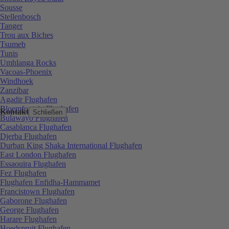
Sousse
Stellenbosch
Tanger
Trou aux Biches
Tsumeb
Tunis
Umhlanga Rocks
Vacoas-Phoenix
Windhoek
Zanzibar
Agadir Flughafen
Bloemfontein Flughafen
Kontakt
Schließen
Bulawayo Flughafen
Casablanca Flughafen
Djerba Flughafen
Durban King Shaka International Flughafen
East London Flughafen
Essaouira Flughafen
Fez Flughafen
Flughafen Enfidha-Hammamet
Francistown Flughafen
Gaborone Flughafen
George Flughafen
Harare Flughafen
Hoedspruit Flughafen