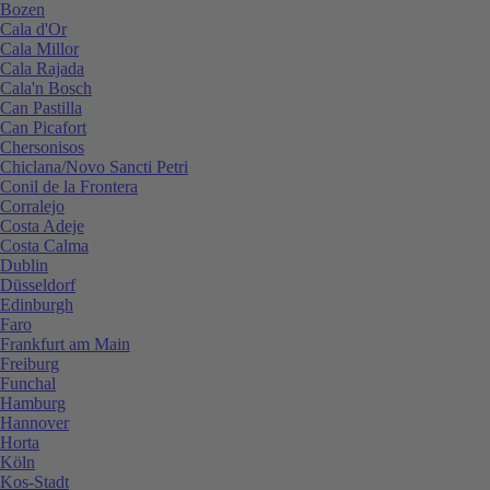
Bozen
Cala d'Or
Cala Millor
Cala Rajada
Cala'n Bosch
Can Pastilla
Can Picafort
Chersonisos
Chiclana/Novo Sancti Petri
Conil de la Frontera
Corralejo
Costa Adeje
Costa Calma
Dublin
Düsseldorf
Edinburgh
Faro
Frankfurt am Main
Freiburg
Funchal
Hamburg
Hannover
Horta
Köln
Kos-Stadt