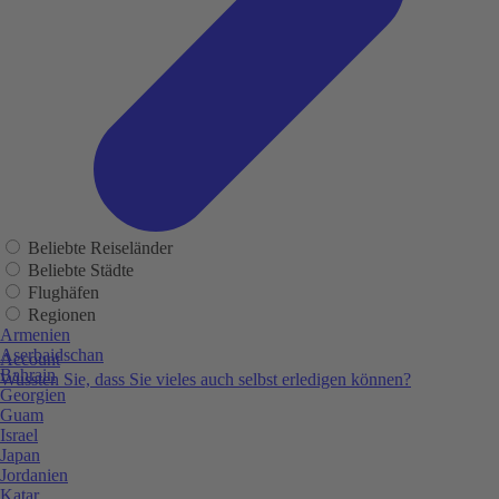
Beliebte Reiseländer
Beliebte Städte
Flughäfen
Regionen
Armenien
Aserbaidschan
Account
Bahrain
Wussten Sie, dass Sie vieles auch selbst erledigen können?
Georgien
Guam
Israel
Japan
Jordanien
Katar