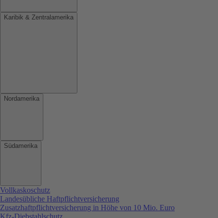
Karibik & Zentralamerika
Nordamerika
Südamerika
Vollkaskoschutz
Landesübliche Haftpflichtversicherung
Zusatzhaftpflichtversicherung in Höhe von 10 Mio. Euro
Kfz-Diebstahlschutz