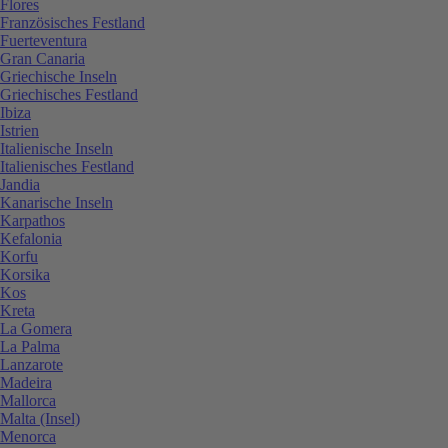
Flores
Französisches Festland
Fuerteventura
Gran Canaria
Griechische Inseln
Griechisches Festland
Ibiza
Istrien
Italienische Inseln
Italienisches Festland
Jandia
Kanarische Inseln
Karpathos
Kefalonia
Korfu
Korsika
Kos
Kreta
La Gomera
La Palma
Lanzarote
Madeira
Mallorca
Malta (Insel)
Menorca