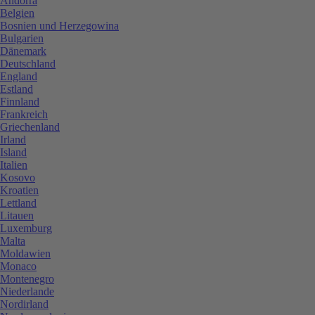
Andorra
Belgien
Bosnien und Herzegowina
Bulgarien
Dänemark
Deutschland
England
Estland
Finnland
Frankreich
Griechenland
Irland
Island
Italien
Kosovo
Kroatien
Lettland
Litauen
Luxemburg
Malta
Moldawien
Monaco
Montenegro
Niederlande
Nordirland