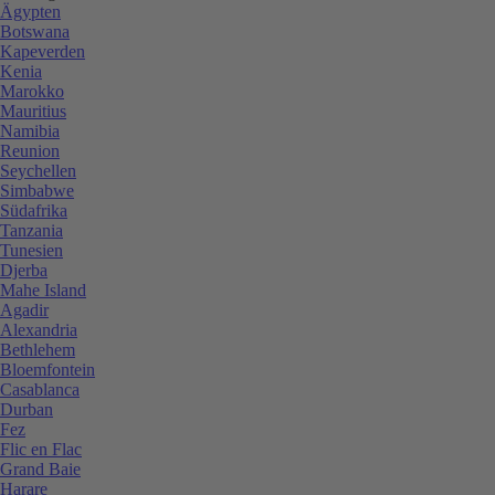
Ägypten
Botswana
Kapeverden
Kenia
Marokko
Mauritius
Namibia
Reunion
Seychellen
Simbabwe
Südafrika
Tanzania
Tunesien
Djerba
Mahe Island
Agadir
Alexandria
Bethlehem
Bloemfontein
Casablanca
Durban
Fez
Flic en Flac
Grand Baie
Harare