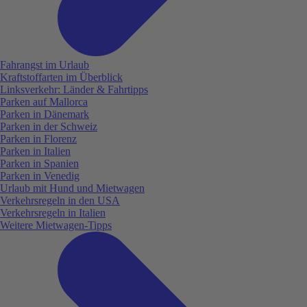
Fahrangst im Urlaub
Kraftstoffarten im Überblick
Linksverkehr: Länder & Fahrtipps
Parken auf Mallorca
Parken in Dänemark
Parken in der Schweiz
Parken in Florenz
Parken in Italien
Parken in Spanien
Parken in Venedig
Urlaub mit Hund und Mietwagen
Verkehrsregeln in den USA
Verkehrsregeln in Italien
Weitere Mietwagen-Tipps