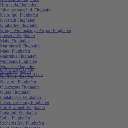
Hurghada Flughafen
Johannesburg Intl. Flughafen
Kairo Intl. Flughafen
Kapstadt Flughafen
Kimberley Flughafen
Kruger Mpumalanga Airport Flughafen
Lanseria Flughafen
Mahe Flughafen
Marrakesch Flughafen
Maun Flughafen
Mauritius Flughafen
Mombasa Flughafen
Monastir Flughafen
089 / 82 99 33 900
Nador Flughafen
erreichbar ab 10:00 Uhr
Nairobi Flughafen
Nelspruit Flughafen
Ouarzazate Flughafen
Oujda Flughafen
Phalaborwa Flughafen
Pietermaritzburg Flughafen
Port Elizabeth Flughafen
Praia Intl. Flughafen
Rabat Flughafen
Richards Bay Flughafen