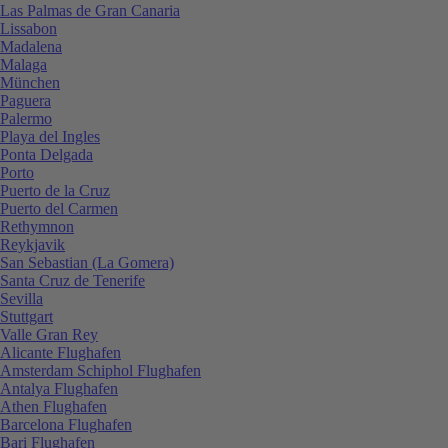
Las Palmas de Gran Canaria
Lissabon
Madalena
Malaga
München
Paguera
Palermo
Playa del Ingles
Ponta Delgada
Porto
Puerto de la Cruz
Puerto del Carmen
Rethymnon
Reykjavik
San Sebastian (La Gomera)
Santa Cruz de Tenerife
Sevilla
Stuttgart
Valle Gran Rey
Alicante Flughafen
Amsterdam Schiphol Flughafen
Antalya Flughafen
Athen Flughafen
Barcelona Flughafen
Bari Flughafen