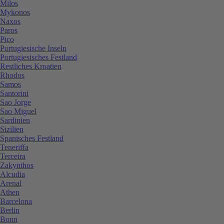
Milos
Mykonos
Naxos
Paros
Pico
Portugiesische Inseln
Portugiesisches Festland
Restliches Kroatien
Rhodos
Samos
Santorini
Sao Jorge
Sao Miguel
Sardinien
Sizilien
Spanisches Festland
Teneriffa
Terceira
Zakynthos
Alcudia
Arenal
Athen
Barcelona
Berlin
Bonn