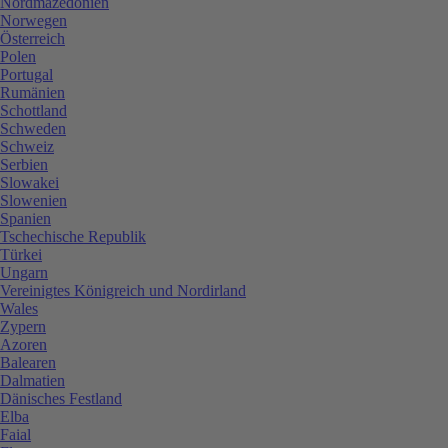
Nordmazedonien
Norwegen
Österreich
Polen
Portugal
Rumänien
Schottland
Schweden
Schweiz
Serbien
Slowakei
Slowenien
Spanien
Tschechische Republik
Türkei
Ungarn
Vereinigtes Königreich und Nordirland
Wales
Zypern
Azoren
Balearen
Dalmatien
Dänisches Festland
Elba
Faial