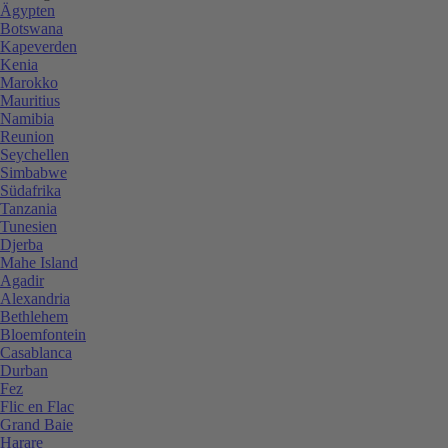
Ägypten
Botswana
Kapeverden
Kenia
Marokko
Mauritius
Namibia
Reunion
Seychellen
Simbabwe
Südafrika
Tanzania
Tunesien
Djerba
Mahe Island
Agadir
Alexandria
Bethlehem
Bloemfontein
Casablanca
Durban
Fez
Flic en Flac
Grand Baie
Harare