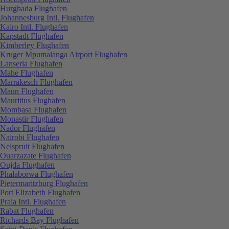
Hurghada Flughafen
Johannesburg Intl. Flughafen
Kairo Intl. Flughafen
Kapstadt Flughafen
Kimberley Flughafen
Kruger Mpumalanga Airport Flughafen
Lanseria Flughafen
Mahe Flughafen
Marrakesch Flughafen
Maun Flughafen
Mauritius Flughafen
Mombasa Flughafen
Monastir Flughafen
Nador Flughafen
Nairobi Flughafen
Nelspruit Flughafen
Ouarzazate Flughafen
Oujda Flughafen
Phalaborwa Flughafen
Pietermaritzburg Flughafen
Port Elizabeth Flughafen
Praia Intl. Flughafen
Rabat Flughafen
Richards Bay Flughafen