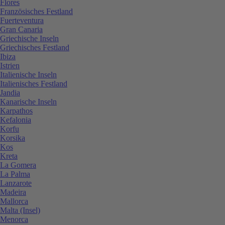
Flores
Französisches Festland
Fuerteventura
Gran Canaria
Griechische Inseln
Griechisches Festland
Ibiza
Istrien
Italienische Inseln
Italienisches Festland
Jandia
Kanarische Inseln
Karpathos
Kefalonia
Korfu
Korsika
Kos
Kreta
La Gomera
La Palma
Lanzarote
Madeira
Mallorca
Malta (Insel)
Menorca