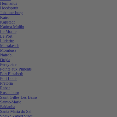
Hermanus
Hoedspruit
Johannesburg
Kairo
Kapstadt
Katima Mulilo
Le Morne
Le Port
Lüderitz
Marrakesch
Mombasa
Nairobi
Oujda
Péreybère
Pointe aux Piments
Port Elizabeth
Port Louis
Pretoria
Rabat
Rustenburg
Saint-Gilles-Les-Bains
Sainte-Marie
Saldanha
Santa Maria do Sal
Sheikh Zayed Stadt