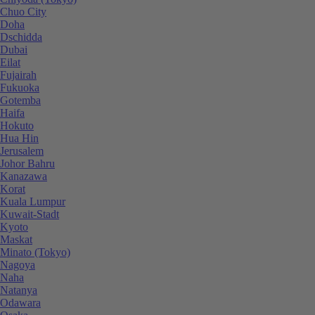
Chuo City
Doha
Dschidda
Dubai
Eilat
Fujairah
Fukuoka
Gotemba
Haifa
Hokuto
Hua Hin
Jerusalem
Johor Bahru
Kanazawa
Korat
Kuala Lumpur
Kuwait-Stadt
Kyoto
Maskat
Minato (Tokyo)
Nagoya
Naha
Natanya
Odawara