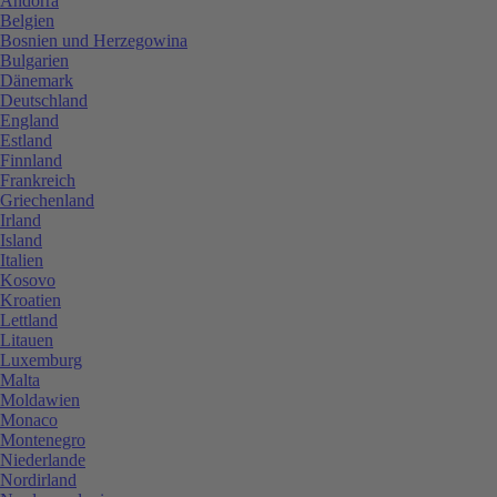
Andorra
Belgien
Bosnien und Herzegowina
Bulgarien
Dänemark
Deutschland
England
Estland
Finnland
Frankreich
Griechenland
Irland
Island
Italien
Kosovo
Kroatien
Lettland
Litauen
Luxemburg
Malta
Moldawien
Monaco
Montenegro
Niederlande
Nordirland