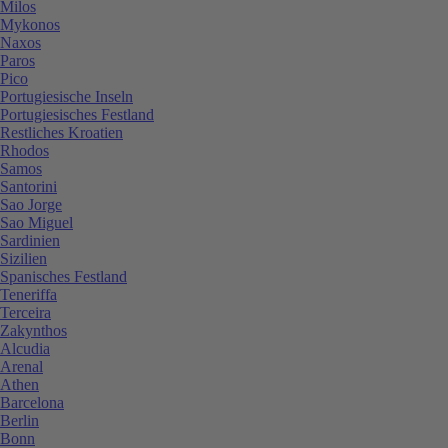
Milos
Mykonos
Naxos
Paros
Pico
Portugiesische Inseln
Portugiesisches Festland
Restliches Kroatien
Rhodos
Samos
Santorini
Sao Jorge
Sao Miguel
Sardinien
Sizilien
Spanisches Festland
Teneriffa
Terceira
Zakynthos
Alcudia
Arenal
Athen
Barcelona
Berlin
Bonn