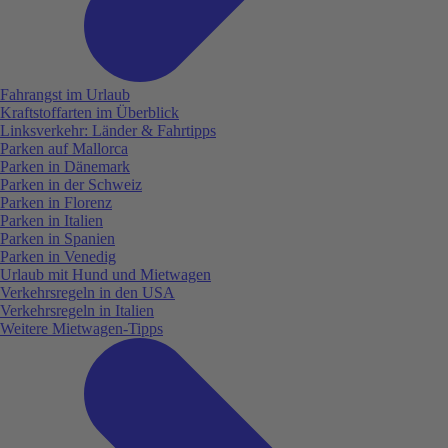
Fahrangst im Urlaub
Kraftstoffarten im Überblick
Linksverkehr: Länder & Fahrtipps
Parken auf Mallorca
Parken in Dänemark
Parken in der Schweiz
Parken in Florenz
Parken in Italien
Parken in Spanien
Parken in Venedig
Urlaub mit Hund und Mietwagen
Verkehrsregeln in den USA
Verkehrsregeln in Italien
Weitere Mietwagen-Tipps