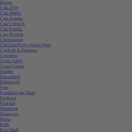
Bozen
Cala d'Or
Cala Millor
Cala Rajada
Cala'n Bosch
Can Pastilla
Can Picafort
Chersonisos
Chiclana/Novo Sancti Petri
Conil de la Frontera
Corralejo
Costa Adeje
Costa Calma
Dublin
Düsseldorf
Edinburgh
Faro
Frankfurt am Main
Freiburg
Funchal
Hamburg
Hannover
Horta
Köln
Kos-Stadt