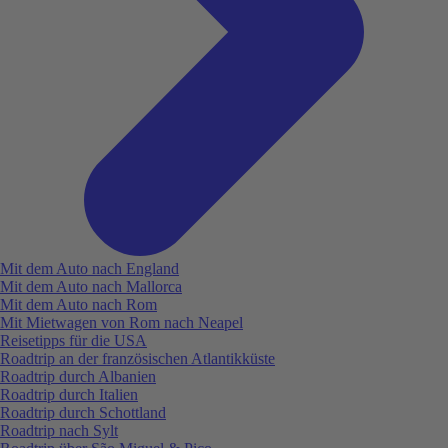
Mit dem Auto nach England
Mit dem Auto nach Mallorca
Mit dem Auto nach Rom
Mit Mietwagen von Rom nach Neapel
Reisetipps für die USA
Roadtrip an der französischen Atlantikküste
Roadtrip durch Albanien
Roadtrip durch Italien
Roadtrip durch Schottland
Roadtrip nach Sylt