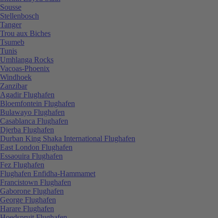
Sousse
Stellenbosch
Tanger
Trou aux Biches
Tsumeb
Tunis
Umhlanga Rocks
Vacoas-Phoenix
Windhoek
Zanzibar
Agadir Flughafen
Bloemfontein Flughafen
Bulawayo Flughafen
Casablanca Flughafen
Djerba Flughafen
Durban King Shaka International Flughafen
East London Flughafen
Essaouira Flughafen
Fez Flughafen
Flughafen Enfidha-Hammamet
Francistown Flughafen
Gaborone Flughafen
George Flughafen
Harare Flughafen
Hoedspruit Flughafen