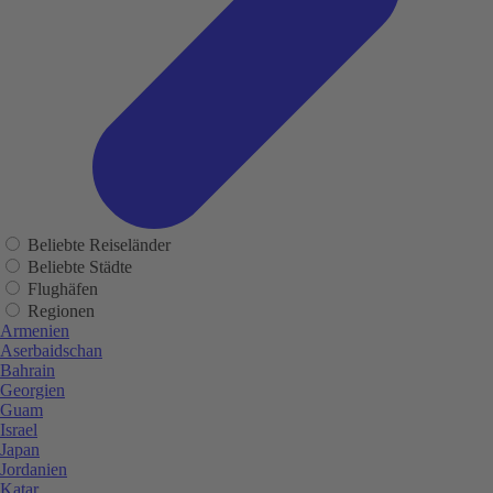
Beliebte Reiseländer
Beliebte Städte
Flughäfen
Regionen
Armenien
Aserbaidschan
Bahrain
Georgien
Guam
Israel
Japan
Jordanien
Katar