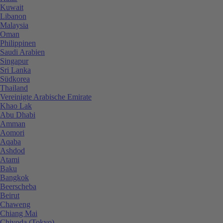
Kuwait
Libanon
Malaysia
Oman
Philippinen
Saudi Arabien
Singapur
Sri Lanka
Südkorea
Thailand
Vereinigte Arabische Emirate
Khao Lak
Abu Dhabi
Amman
Aomori
Aqaba
Ashdod
Atami
Baku
Bangkok
Beerscheba
Beirut
Chaweng
Chiang Mai
Chiyoda (Tokyo)