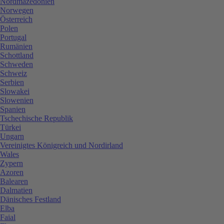
Nordmazedonien
Norwegen
Österreich
Polen
Portugal
Rumänien
Schottland
Schweden
Schweiz
Serbien
Slowakei
Slowenien
Spanien
Tschechische Republik
Türkei
Ungarn
Vereinigtes Königreich und Nordirland
Wales
Zypern
Azoren
Balearen
Dalmatien
Dänisches Festland
Elba
Faial