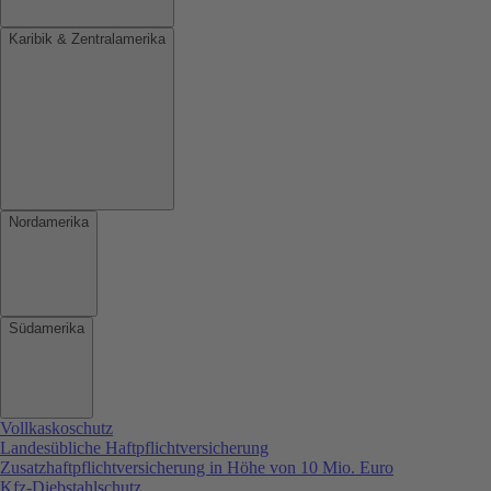
Karibik & Zentralamerika
Nordamerika
Südamerika
Vollkaskoschutz
Landesübliche Haftpflichtversicherung
Zusatzhaftpflichtversicherung in Höhe von 10 Mio. Euro
Kfz-Diebstahlschutz