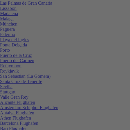
Las Palmas de Gran Canaria
Lissabon
Madalena
Malaga
München
Paguera
Palermo
Playa del Ingles
Ponta Delgada
Porto
Puerto de la Cruz
Puerto del Carmen
Rethymnon
Reykjavik
San Sebastian (La Gomera)
Santa Cruz de Tenerife
Sevilla
Stuttgart
Valle Gran Rey
Alicante Flughafen
Amsterdam Schiphol Flughafen
Antalya Flughafen
Athen Flughafen
Barcelona Flughafen
Bari Flughafen