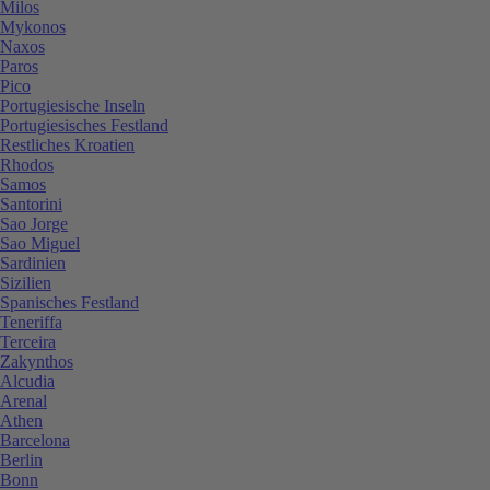
Milos
Mykonos
Naxos
Paros
Pico
Portugiesische Inseln
Portugiesisches Festland
Restliches Kroatien
Rhodos
Samos
Santorini
Sao Jorge
Sao Miguel
Sardinien
Sizilien
Spanisches Festland
Teneriffa
Terceira
Zakynthos
Alcudia
Arenal
Athen
Barcelona
Berlin
Bonn