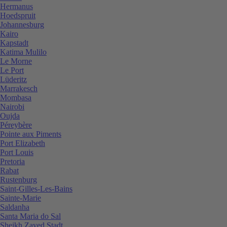
Hermanus
Hoedspruit
Johannesburg
Kairo
Kapstadt
Katima Mulilo
Le Morne
Le Port
Lüderitz
Marrakesch
Mombasa
Nairobi
Oujda
Péreybère
Pointe aux Piments
Port Elizabeth
Port Louis
Pretoria
Rabat
Rustenburg
Saint-Gilles-Les-Bains
Sainte-Marie
Saldanha
Santa Maria do Sal
Sheikh Zayed Stadt