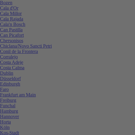
Bozen
Cala d'Or
Cala Millor
Cala Rajada
Cala'n Bosch
Can Pastilla
Can Picafort
Chersonisos
Chiclana/Novo Sancti Petri
Conil de la Frontera
Corralejo
Costa Adeje
Costa Calma
Dublin
Düsseldorf
Edinburgh
Faro
Frankfurt am Main
Freiburg
Funchal
Hamburg
Hannover
Horta
Köln
Kos-Stadt