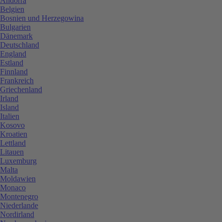
Andorra
Belgien
Bosnien und Herzegowina
Bulgarien
Dänemark
Deutschland
England
Estland
Finnland
Frankreich
Griechenland
Irland
Island
Italien
Kosovo
Kroatien
Lettland
Litauen
Luxemburg
Malta
Moldawien
Monaco
Montenegro
Niederlande
Nordirland