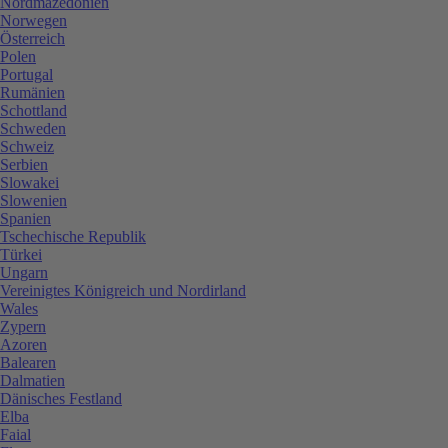
Nordmazedonien
Norwegen
Österreich
Polen
Portugal
Rumänien
Schottland
Schweden
Schweiz
Serbien
Slowakei
Slowenien
Spanien
Tschechische Republik
Türkei
Ungarn
Vereinigtes Königreich und Nordirland
Wales
Zypern
Azoren
Balearen
Dalmatien
Dänisches Festland
Elba
Faial