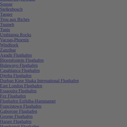
Sousse
Stellenbosch
Tanger
Trou aux Biches
Tsumeb
Tunis
Umhlanga Rocks
Vacoas-Phoenix
Windhoek
Zanzibar
Agadir Flughafen
Bloemfontein Flughafen
Bulawayo Flughafen
Casablanca Flughafen
Djerba Flughafen
Durban King Shaka International Flughafen
East London Flughafen
Essaouira Flughafen
Fez Flughafen
Flughafen Enfidha-Hammamet
Francistown Flughafen
Gaborone Flughafen
George Flughafen
Harare Flughafen
Hoedspruit Flughafen