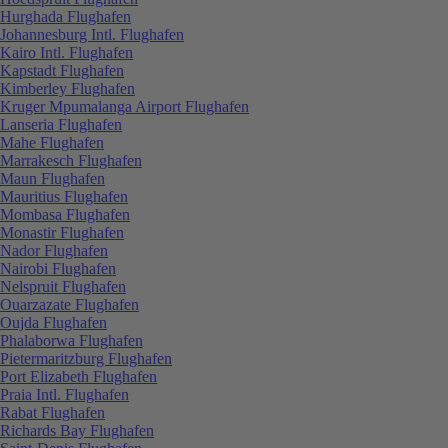
Hurghada Flughafen
Johannesburg Intl. Flughafen
Kairo Intl. Flughafen
Kapstadt Flughafen
Kimberley Flughafen
Kruger Mpumalanga Airport Flughafen
Lanseria Flughafen
Mahe Flughafen
Marrakesch Flughafen
Maun Flughafen
Mauritius Flughafen
Mombasa Flughafen
Monastir Flughafen
Nador Flughafen
Nairobi Flughafen
Nelspruit Flughafen
Ouarzazate Flughafen
Oujda Flughafen
Phalaborwa Flughafen
Pietermaritzburg Flughafen
Port Elizabeth Flughafen
Praia Intl. Flughafen
Rabat Flughafen
Richards Bay Flughafen