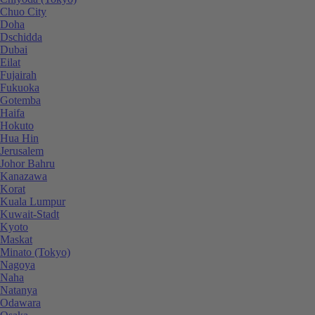
Chuo City
Doha
Dschidda
Dubai
Eilat
Fujairah
Fukuoka
Gotemba
Haifa
Hokuto
Hua Hin
Jerusalem
Johor Bahru
Kanazawa
Korat
Kuala Lumpur
Kuwait-Stadt
Kyoto
Maskat
Minato (Tokyo)
Nagoya
Naha
Natanya
Odawara