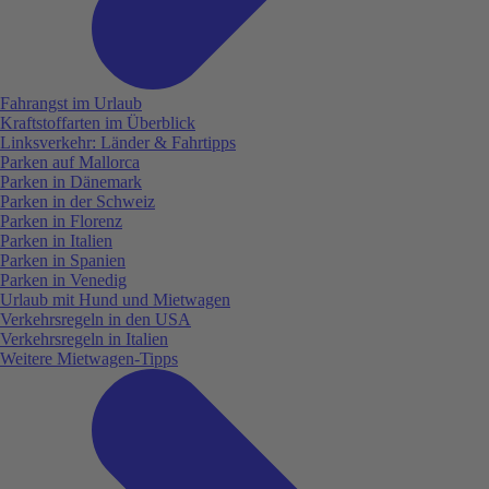
Fahrangst im Urlaub
Kraftstoffarten im Überblick
Linksverkehr: Länder & Fahrtipps
Parken auf Mallorca
Parken in Dänemark
Parken in der Schweiz
Parken in Florenz
Parken in Italien
Parken in Spanien
Parken in Venedig
Urlaub mit Hund und Mietwagen
Verkehrsregeln in den USA
Verkehrsregeln in Italien
Weitere Mietwagen-Tipps