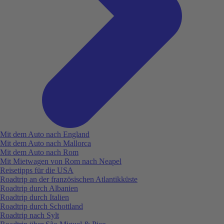
Mit dem Auto nach England
Mit dem Auto nach Mallorca
Mit dem Auto nach Rom
Mit Mietwagen von Rom nach Neapel
Reisetipps für die USA
Roadtrip an der französischen Atlantikküste
Roadtrip durch Albanien
Roadtrip durch Italien
Roadtrip durch Schottland
Roadtrip nach Sylt