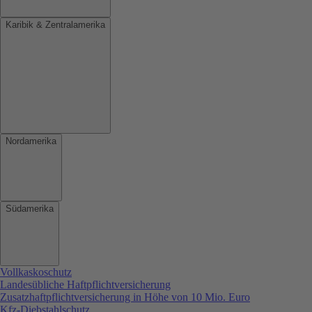
Karibik & Zentralamerika
Nordamerika
Südamerika
Vollkaskoschutz
Landesübliche Haftpflichtversicherung
Zusatzhaftpflichtversicherung in Höhe von 10 Mio. Euro
Kfz-Diebstahlschutz