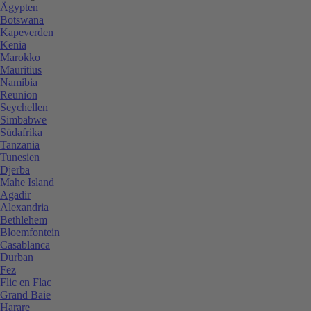
Ägypten
Botswana
Kapeverden
Kenia
Marokko
Mauritius
Namibia
Reunion
Seychellen
Simbabwe
Südafrika
Tanzania
Tunesien
Djerba
Mahe Island
Agadir
Alexandria
Bethlehem
Bloemfontein
Casablanca
Durban
Fez
Flic en Flac
Grand Baie
Harare