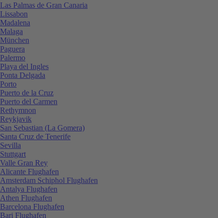
Las Palmas de Gran Canaria
Lissabon
Madalena
Malaga
München
Paguera
Palermo
Playa del Ingles
Ponta Delgada
Porto
Puerto de la Cruz
Puerto del Carmen
Rethymnon
Reykjavik
San Sebastian (La Gomera)
Santa Cruz de Tenerife
Sevilla
Stuttgart
Valle Gran Rey
Alicante Flughafen
Amsterdam Schiphol Flughafen
Antalya Flughafen
Athen Flughafen
Barcelona Flughafen
Bari Flughafen