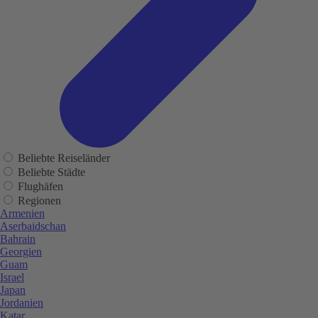
Beliebte Reiseländer
Beliebte Städte
Flughäfen
Regionen
Armenien
Aserbaidschan
Bahrain
Georgien
Guam
Israel
Japan
Jordanien
Katar