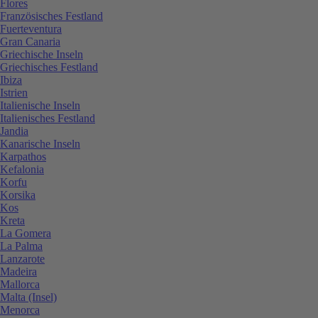
Flores
Französisches Festland
Fuerteventura
Gran Canaria
Griechische Inseln
Griechisches Festland
Ibiza
Istrien
Italienische Inseln
Italienisches Festland
Jandia
Kanarische Inseln
Karpathos
Kefalonia
Korfu
Korsika
Kos
Kreta
La Gomera
La Palma
Lanzarote
Madeira
Mallorca
Malta (Insel)
Menorca