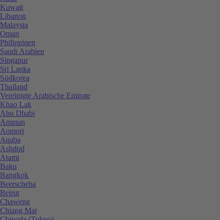
Kuwait
Libanon
Malaysia
Oman
Philippinen
Saudi Arabien
Singapur
Sri Lanka
Südkorea
Thailand
Vereinigte Arabische Emirate
Khao Lak
Abu Dhabi
Amman
Aomori
Aqaba
Ashdod
Atami
Baku
Bangkok
Beerscheba
Beirut
Chaweng
Chiang Mai
Chiyoda (Tokyo)