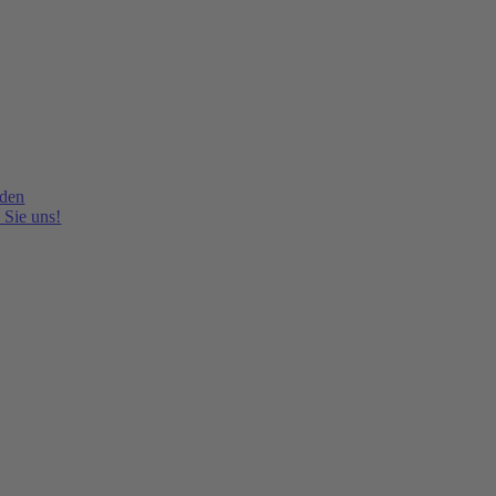
lden
 Sie uns!