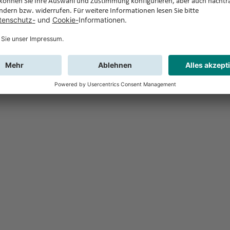
Feedback
Sie haben Fr
Buchung?