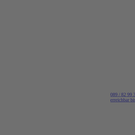
089 / 82 99 
erreichbar b