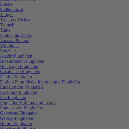
Sousse
Stellenbosch
Tanger
Trou aux Biches
Tsumeb
Tunis
Umhlanga Rocks
Vacoas-Phoenix
Windhoek
Zanzibar
Agadir Flughafen
Bloemfontein Flughafen
Bulawayo Flughafen
Casablanca Flughafen
Djerba Flughafen
Durban King Shaka International Flughafen
East London Flughafen
Essaouira Flughafen
Fez Flughafen
Flughafen Enfidha-Hammamet
Francistown Flughafen
Gaborone Flughafen
George Flughafen
Harare Flughafen
Hoedspruit Flughafen