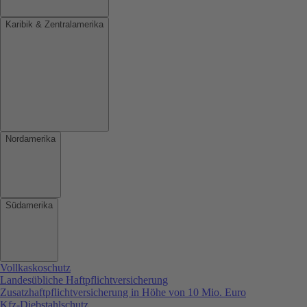
Karibik & Zentralamerika
Nordamerika
Südamerika
Vollkaskoschutz
Landesübliche Haftpflichtversicherung
Zusatzhaftpflichtversicherung in Höhe von 10 Mio. Euro
Kfz-Diebstahlschutz