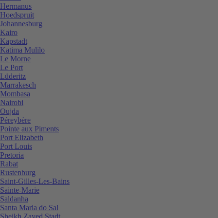
Hermanus
Hoedspruit
Johannesburg
Kairo
Kapstadt
Katima Mulilo
Le Morne
Le Port
Lüderitz
Marrakesch
Mombasa
Nairobi
Oujda
Péreybère
Pointe aux Piments
Port Elizabeth
Port Louis
Pretoria
Rabat
Rustenburg
Saint-Gilles-Les-Bains
Sainte-Marie
Saldanha
Santa Maria do Sal
Sheikh Zayed Stadt