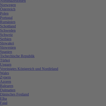
Nordmazedonien
Norwegen
Österreich
Polen
Portugal
Rumänien
Schottland
Schweden
Schweiz
Serbien
Slowakei
Slowenien
Spanien
Tschechische Republik
Türkei
Ungarn
Vereinigtes Königreich und Nordirland
Wales
Zypern
Azoren
Balearen
Dalmatien
Dänisches Festland
Elba
Faial