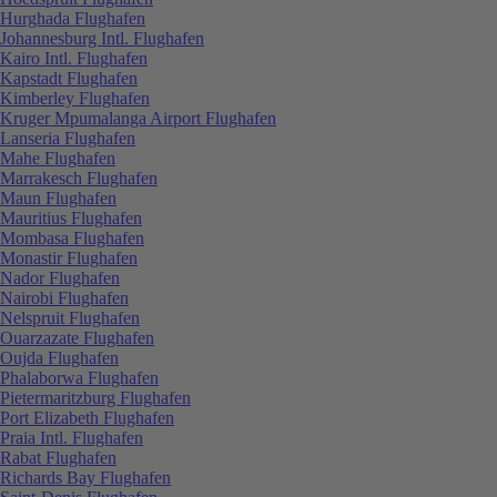
Hurghada Flughafen
Johannesburg Intl. Flughafen
Kairo Intl. Flughafen
Kapstadt Flughafen
Kimberley Flughafen
Kruger Mpumalanga Airport Flughafen
Lanseria Flughafen
Mahe Flughafen
Marrakesch Flughafen
Maun Flughafen
Mauritius Flughafen
Mombasa Flughafen
Monastir Flughafen
Nador Flughafen
Nairobi Flughafen
Nelspruit Flughafen
Ouarzazate Flughafen
Oujda Flughafen
Phalaborwa Flughafen
Pietermaritzburg Flughafen
Port Elizabeth Flughafen
Praia Intl. Flughafen
Rabat Flughafen
Richards Bay Flughafen