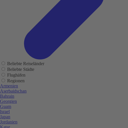
Beliebte Reiseländer
Beliebte Städte
Flughäfen
Regionen
Armenien
Aserbaidschan
Bahrain
Georgien
Guam
Israel
Japan
Jordanien
Katar