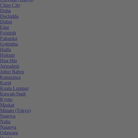
Chuo City
Doha
Dschidda
Dubai
Eilat
Fujairah
Fukuoka
Gotemba
Haifa
Hokuto
Hua Hin
Jerusalem
Johor Bahru
Kanazawa
Korat
Kuala Lumpur
Kuwait-Stadt
Kyoto
Maskat
Minato (Tokyo)
Nagoya
Naha
Natanya
Odawara