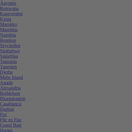
Ägypten
Botswana
Kapeverden
Kenia
Marokko
Mauritius
Namibia
Reunion
Seychellen
Simbabwe
Südafrika
Tanzania
Tunesien
Djerba
Mahe Island
Agadir
Alexandria
Bethlehem
Bloemfontein
Casablanca
Durban
Fez
Flic en Flac
Grand Baie
Harare