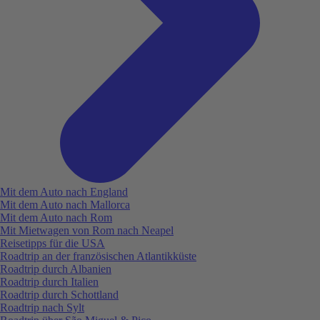
Mit dem Auto nach England
Mit dem Auto nach Mallorca
Mit dem Auto nach Rom
Mit Mietwagen von Rom nach Neapel
Reisetipps für die USA
Roadtrip an der französischen Atlantikküste
Roadtrip durch Albanien
Roadtrip durch Italien
Roadtrip durch Schottland
Roadtrip nach Sylt