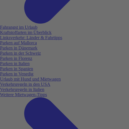
Fahrangst im Urlaub
Kraftstoffarten im Überblick
Linksverkehr: Länder & Fahrtipps
Parken auf Mallorca
Parken in Dänemark
Parken in der Schweiz
Parken in Florenz
Parken in Italien
Parken in Spanien
Parken in Venedig
Urlaub mit Hund und Mietwagen
Verkehrsregeln in den USA
Verkehrsregeln in Italien
Weitere Mietwagen-Tipps