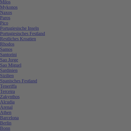
Milos
Mykonos
Naxos
Paros
Pico
Portugiesische Inseln
Portugiesisches Festland
Restliches Kroatien
Rhodos
Samos
Santorini
Sao Jorge
Sao Miguel
Sardinien
Sizilien
Spanisches Festland
Teneriffa
Terceira
Zakynthos
Alcudia
Arenal
Athen
Barcelona
Berlin
Bonn