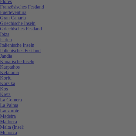
Flores
Französisches Festland
Fuerteventura
Gran Canaria
Griechische Inseln
Griechisches Festland
Ibiza
Istrien
Italienische Inseln
Italienisches Festland
Jandia
Kanarische Inseln
Karpathos
Kefalonia
Korfu
Korsika
Kos
Kreta
La Gomera
La Palma
Lanzarote
Madeira
Mallorca
Malta (Insel)
Menorca