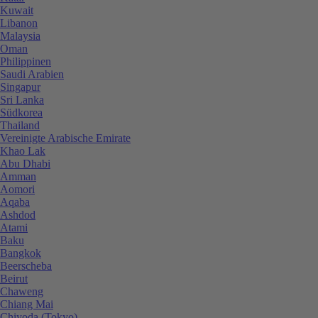
Kuwait
Libanon
Malaysia
Oman
Philippinen
Saudi Arabien
Singapur
Sri Lanka
Südkorea
Thailand
Vereinigte Arabische Emirate
Khao Lak
Abu Dhabi
Amman
Aomori
Aqaba
Ashdod
Atami
Baku
Bangkok
Beerscheba
Beirut
Chaweng
Chiang Mai
Chiyoda (Tokyo)