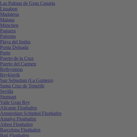
Las Palmas de Gran Canaria
Lissabon
Madalena
Malaga
München
Paguera
Palermo
Playa del Ingles
Ponta Delgada
Porto
Puerto de la Cruz
Puerto del Carmen
Rethymnon
Reykjavik
San Sebastian (La Gomera)
Santa Cruz de Tenerife
Sevilla
Stuttgart
Valle Gran Rey
Alicante Flughafen
Amsterdam Schiphol Flughafen
Antalya Flughafen
Athen Flughafen
Barcelona Flughafen
Bari Flughafen