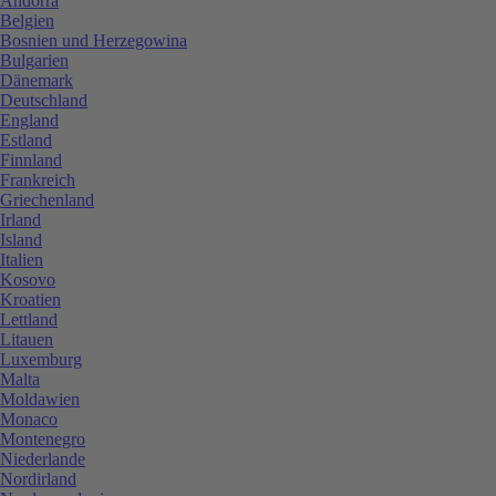
Andorra
Belgien
Bosnien und Herzegowina
Bulgarien
Dänemark
Deutschland
England
Estland
Finnland
Frankreich
Griechenland
Irland
Island
Italien
Kosovo
Kroatien
Lettland
Litauen
Luxemburg
Malta
Moldawien
Monaco
Montenegro
Niederlande
Nordirland