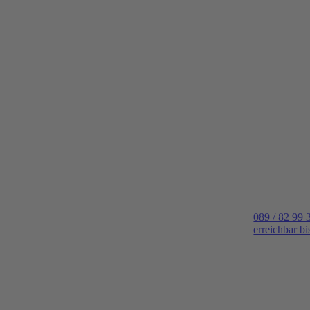
089 / 82 99 
erreichbar b