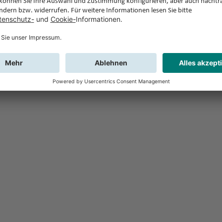
Feedback
Sie haben Fr
Buchung?