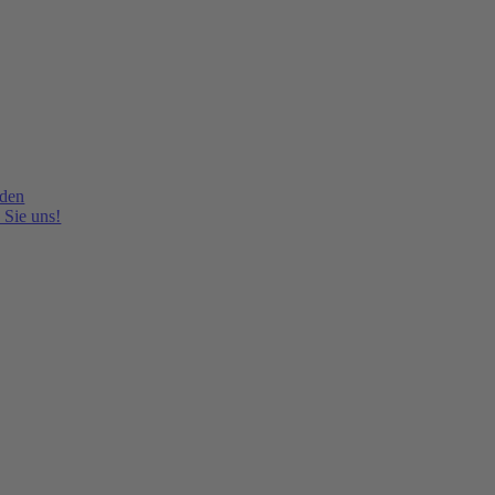
lden
 Sie uns!