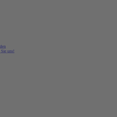
lden
 Sie uns!