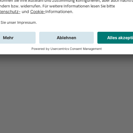
Feedback
Sie haben Fr
Buchung?