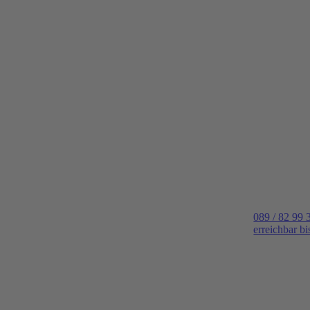
089 / 82 99 
erreichbar b