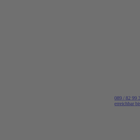
089 / 82 99 
erreichbar b