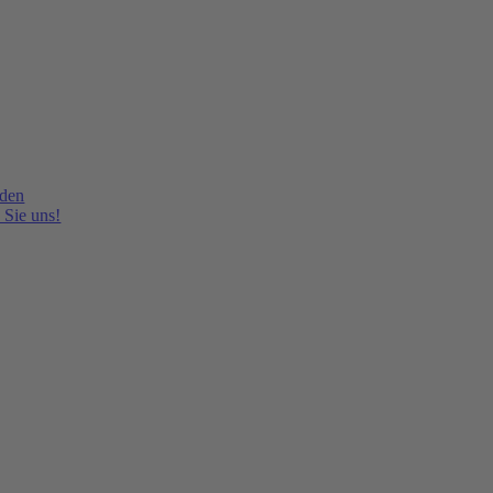
lden
 Sie uns!