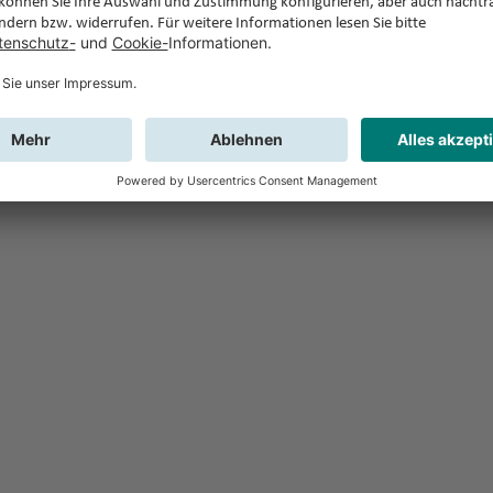
Feedback
Sie haben Fr
Buchung?