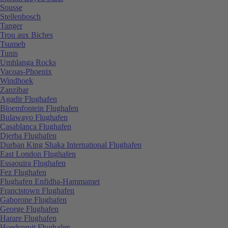
Sousse
Stellenbosch
Tanger
Trou aux Biches
Tsumeb
Tunis
Umhlanga Rocks
Vacoas-Phoenix
Windhoek
Zanzibar
Agadir Flughafen
Bloemfontein Flughafen
Bulawayo Flughafen
Casablanca Flughafen
Djerba Flughafen
Durban King Shaka International Flughafen
East London Flughafen
Essaouira Flughafen
Fez Flughafen
Flughafen Enfidha-Hammamet
Francistown Flughafen
Gaborone Flughafen
George Flughafen
Harare Flughafen
Hoedspruit Flughafen