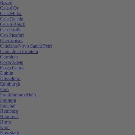
Bozen
Cala d'Or
Cala Millor
Cala Rajada
Cala'n Bosch
Can Pastilla
Can Picafort
Chersonisos
Chiclana/Novo Sancti Petri
Conil de la Frontera
Corralejo
Costa Adeje
Costa Calma
Dublin
Düsseldorf
Edinburgh
Faro
Frankfurt am Main
Freiburg
Funchal
Hamburg
Hannover
Horta
Köln
Kos-Stadt