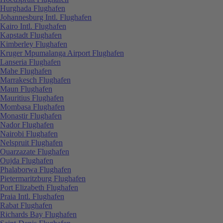
Hurghada Flughafen
Johannesburg Intl. Flughafen
Kairo Intl. Flughafen
Kapstadt Flughafen
Kimberley Flughafen
Kruger Mpumalanga Airport Flughafen
Lanseria Flughafen
Mahe Flughafen
Marrakesch Flughafen
Maun Flughafen
Mauritius Flughafen
Mombasa Flughafen
Monastir Flughafen
Nador Flughafen
Nairobi Flughafen
Nelspruit Flughafen
Ouarzazate Flughafen
Oujda Flughafen
Phalaborwa Flughafen
Pietermaritzburg Flughafen
Port Elizabeth Flughafen
Praia Intl. Flughafen
Rabat Flughafen
Richards Bay Flughafen