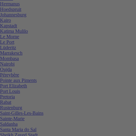
Hermanus
Hoedspruit
Johannesburg
Kairo
Kapstadt
Katima Mulilo
Le Morne
Le Port
Lüderitz
Marrakesch
Mombasa
Nairobi
Oujda
Péreybère
Pointe aux Piments
Port Elizabeth
Port Louis
Pretoria
Rabat
Rustenburg
Saint-Gilles-Les-Bains
Sainte-Marie
Saldanha
Santa Maria do Sal
Sheikh Zayed Stadt