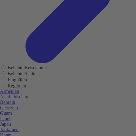
Beliebte Reiseländer
Beliebte Städte
Flughäfen
Regionen
Armenien
Aserbaidschan
Bahrain
Georgien
Guam
Israel
Japan
Jordanien
Katar