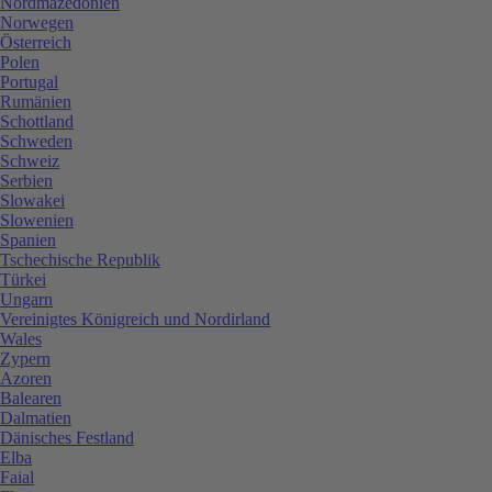
Nordmazedonien
Norwegen
Österreich
Polen
Portugal
Rumänien
Schottland
Schweden
Schweiz
Serbien
Slowakei
Slowenien
Spanien
Tschechische Republik
Türkei
Ungarn
Vereinigtes Königreich und Nordirland
Wales
Zypern
Azoren
Balearen
Dalmatien
Dänisches Festland
Elba
Faial