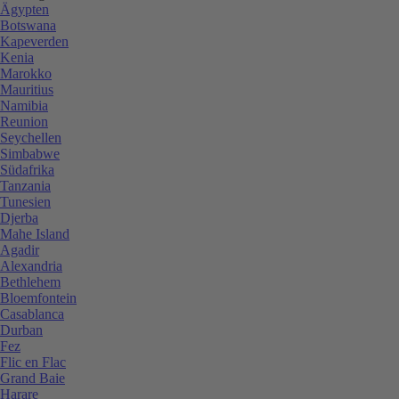
Ägypten
Botswana
Kapeverden
Kenia
Marokko
Mauritius
Namibia
Reunion
Seychellen
Simbabwe
Südafrika
Tanzania
Tunesien
Djerba
Mahe Island
Agadir
Alexandria
Bethlehem
Bloemfontein
Casablanca
Durban
Fez
Flic en Flac
Grand Baie
Harare