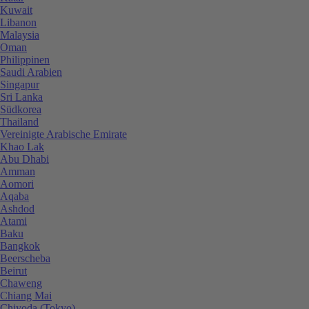
Kuwait
Libanon
Malaysia
Oman
Philippinen
Saudi Arabien
Singapur
Sri Lanka
Südkorea
Thailand
Vereinigte Arabische Emirate
Khao Lak
Abu Dhabi
Amman
Aomori
Aqaba
Ashdod
Atami
Baku
Bangkok
Beerscheba
Beirut
Chaweng
Chiang Mai
Chiyoda (Tokyo)