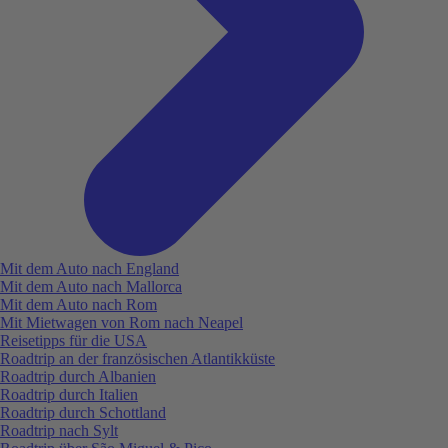
Mit dem Auto nach England
Mit dem Auto nach Mallorca
Mit dem Auto nach Rom
Mit Mietwagen von Rom nach Neapel
Reisetipps für die USA
Roadtrip an der französischen Atlantikküste
Roadtrip durch Albanien
Roadtrip durch Italien
Roadtrip durch Schottland
Roadtrip nach Sylt