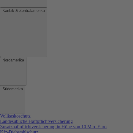
Karibik & Zentralamerika
Nordamerika
Südamerika
Vollkaskoschutz
Landesübliche Haftpflichtversicherung
Zusatzhaftpflichtversicherung in Höhe von 10 Mio. Euro
Kfz-Diebstahlschutz