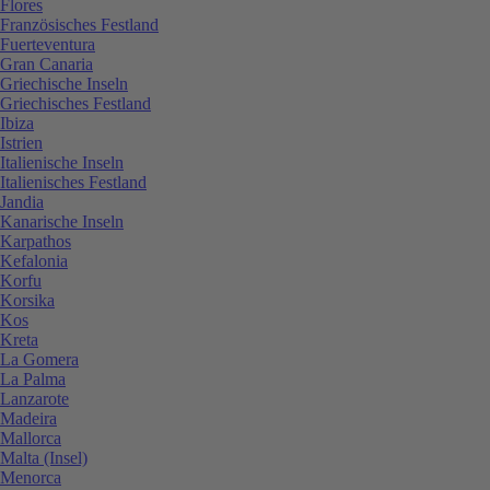
Flores
Französisches Festland
Fuerteventura
Gran Canaria
Griechische Inseln
Griechisches Festland
Ibiza
Istrien
Italienische Inseln
Italienisches Festland
Jandia
Kanarische Inseln
Karpathos
Kefalonia
Korfu
Korsika
Kos
Kreta
La Gomera
La Palma
Lanzarote
Madeira
Mallorca
Malta (Insel)
Menorca