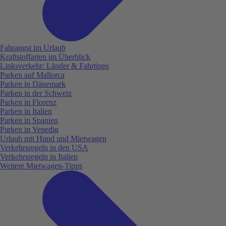
Fahrangst im Urlaub
Kraftstoffarten im Überblick
Linksverkehr: Länder & Fahrtipps
Parken auf Mallorca
Parken in Dänemark
Parken in der Schweiz
Parken in Florenz
Parken in Italien
Parken in Spanien
Parken in Venedig
Urlaub mit Hund und Mietwagen
Verkehrsregeln in den USA
Verkehrsregeln in Italien
Weitere Mietwagen-Tipps