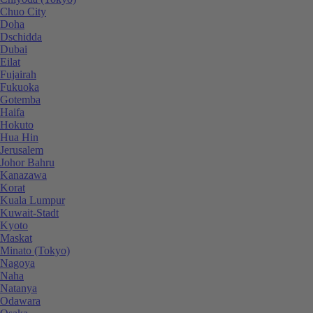
Chuo City
Doha
Dschidda
Dubai
Eilat
Fujairah
Fukuoka
Gotemba
Haifa
Hokuto
Hua Hin
Jerusalem
Johor Bahru
Kanazawa
Korat
Kuala Lumpur
Kuwait-Stadt
Kyoto
Maskat
Minato (Tokyo)
Nagoya
Naha
Natanya
Odawara