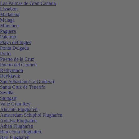
Las Palmas de Gran Canaria
Lissabon
Madalena
Malaga
München
Paguera
Palermo
Playa del Ingles
Ponta Delgada
Porto
Puerto de la Cruz
Puerto del Carmen
Rethymnon
Reykjavik
San Sebastian (La Gomera)
Santa Cruz de Tenerife
Sevilla
Stuttgart
Valle Gran Rey
Alicante Flughafen
Amsterdam Schiphol Flughafen
Antalya Flughafen
Athen Flughafen
Barcelona Flughafen
Bari Flughafen