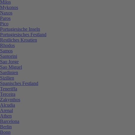
Milos
Mykonos
Naxos
Paros
Pico
Portugiesische Inseln
Portugiesisches Festland
Restliches Kroatien
Rhodos
Samos
Santorini
Sao Jorge
Sao Miguel
Sardinien
Sizilien
Spanisches Festland
Teneriffa
Terceira
Zakynthos
Alcudia
Arenal
Athen
Barcelona
Berlin
Bonn