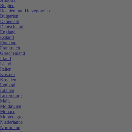
Andorra
Belgien
Bosnien und Herzegowina
Bulgarien
Dänemark
Deutschland
England
Estland
Finnland
Frankreich
Griechenland
Irland
Island
Italien
Kosovo
Kroatien
Lettland
Litauen
Luxemburg
Malta
Moldawien
Monaco
Montenegro
Niederlande
Nordirland