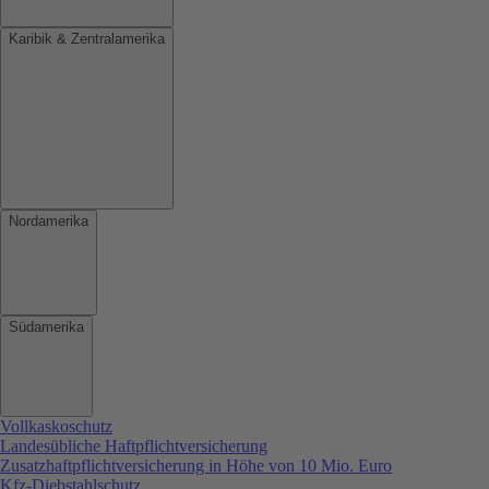
Karibik & Zentralamerika
Nordamerika
Südamerika
Vollkaskoschutz
Landesübliche Haftpflichtversicherung
Zusatzhaftpflichtversicherung in Höhe von 10 Mio. Euro
Kfz-Diebstahlschutz