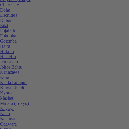
Chuo City
Doha
Dschidda
Dubai
Eilat
Fujairah
Fukuoka
Gotemba
Haifa
Hokuto
Hua Hin
Jerusalem
Johor Bahru
Kanazawa
Korat
Kuala Lumpur
Kuwait-Stadt
Kyoto
Maskat
Minato (Tokyo)
Nagoya
Naha
Natanya
Odawara