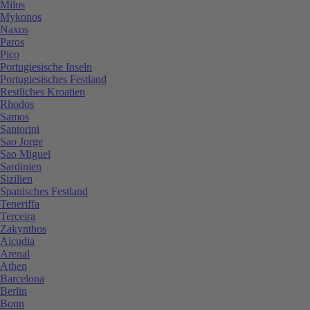
Milos
Mykonos
Naxos
Paros
Pico
Portugiesische Inseln
Portugiesisches Festland
Restliches Kroatien
Rhodos
Samos
Santorini
Sao Jorge
Sao Miguel
Sardinien
Sizilien
Spanisches Festland
Teneriffa
Terceira
Zakynthos
Alcudia
Arenal
Athen
Barcelona
Berlin
Bonn