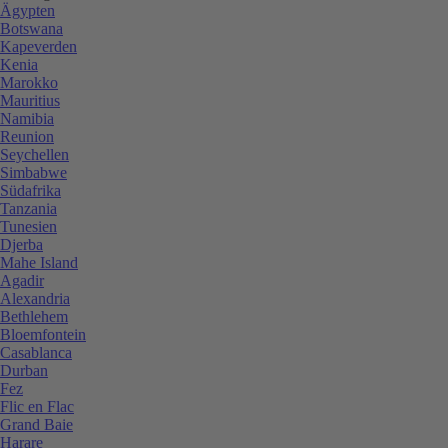
Ägypten
Botswana
Kapeverden
Kenia
Marokko
Mauritius
Namibia
Reunion
Seychellen
Simbabwe
Südafrika
Tanzania
Tunesien
Djerba
Mahe Island
Agadir
Alexandria
Bethlehem
Bloemfontein
Casablanca
Durban
Fez
Flic en Flac
Grand Baie
Harare