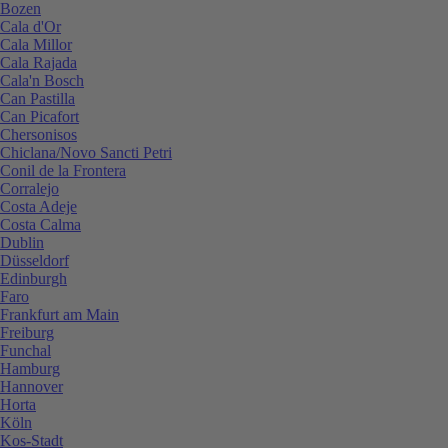
Bozen
Cala d'Or
Cala Millor
Cala Rajada
Cala'n Bosch
Can Pastilla
Can Picafort
Chersonisos
Chiclana/Novo Sancti Petri
Conil de la Frontera
Corralejo
Costa Adeje
Costa Calma
Dublin
Düsseldorf
Edinburgh
Faro
Frankfurt am Main
Freiburg
Funchal
Hamburg
Hannover
Horta
Köln
Kos-Stadt