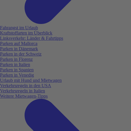
Fahrangst im Urlaub
Kraftstoffarten im Überblick
Linksverkehr: Länder & Fahrtipps
Parken auf Mallorca
Parken in Dänemark
Parken in der Schweiz
Parken in Florenz
Parken in Italien
Parken in Spanien
Parken in Venedig
Urlaub mit Hund und Mietwagen
Verkehrsregeln in den USA
Verkehrsregeln in Italien
Weitere Mietwagen-Tipps