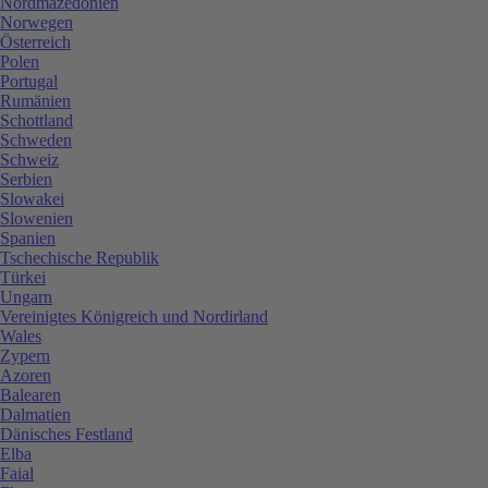
Nordmazedonien
Norwegen
Österreich
Polen
Portugal
Rumänien
Schottland
Schweden
Schweiz
Serbien
Slowakei
Slowenien
Spanien
Tschechische Republik
Türkei
Ungarn
Vereinigtes Königreich und Nordirland
Wales
Zypern
Azoren
Balearen
Dalmatien
Dänisches Festland
Elba
Faial