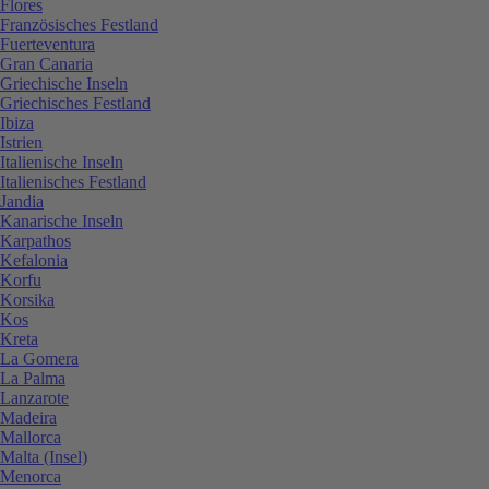
Flores
Französisches Festland
Fuerteventura
Gran Canaria
Griechische Inseln
Griechisches Festland
Ibiza
Istrien
Italienische Inseln
Italienisches Festland
Jandia
Kanarische Inseln
Karpathos
Kefalonia
Korfu
Korsika
Kos
Kreta
La Gomera
La Palma
Lanzarote
Madeira
Mallorca
Malta (Insel)
Menorca