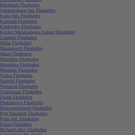
Hurghada Flughafen
Johannesburg Intl. Flughafen
Kairo Intl. Flughafen
Kapstadt Flughafen
Kimberley Flughafen
Kruger Mpumalanga Airport Flughafen
Lanseria Flughafen
Mahe Flughafen
Marrakesch Flughafen
Maun Flughafen
Mauritius Flughafen
Mombasa Flughafen
Monastir Flughafen
Nador Flughafen
Nairobi Flughafen
Nelspruit Flughafen
Ouarzazate Flughafen
Oujda Flughafen
Phalaborwa Flughafen
Pietermaritzburg Flughafen
Port Elizabeth Flughafen
Praia Intl. Flughafen
Rabat Flughafen
Richards Bay Flughafen