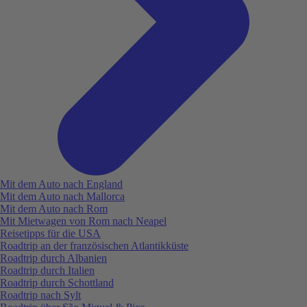
Mit dem Auto nach England
Mit dem Auto nach Mallorca
Mit dem Auto nach Rom
Mit Mietwagen von Rom nach Neapel
Reisetipps für die USA
Roadtrip an der französischen Atlantikküste
Roadtrip durch Albanien
Roadtrip durch Italien
Roadtrip durch Schottland
Roadtrip nach Sylt