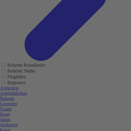
Beliebte Reiseländer
Beliebte Städte
Flughäfen
Regionen
Armenien
Aserbaidschan
Bahrain
Georgien
Guam
Israel
Japan
Jordanien
Katar