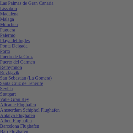
Las Palmas de Gran Canaria
Lissabon
Madalena
Malaga
München
Paguera
Palermo
Playa del Ingles
Ponta Delgada
Porto
Puerto de la Cruz
Puerto del Carmen
Rethymnon
Reykjavik
San Sebastian (La Gomera)
Santa Cruz de Tenerife
Sevilla
Stuttgart
Valle Gran Rey
Alicante Flughafen
Amsterdam Schiphol Flughafen
Antalya Flughafen
Athen Flughafen
Barcelona Flughafen
Bari Flughafen