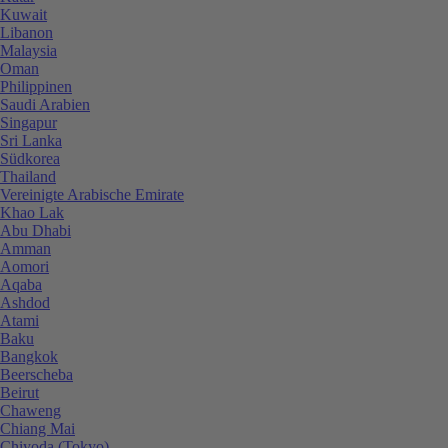
Kuwait
Libanon
Malaysia
Oman
Philippinen
Saudi Arabien
Singapur
Sri Lanka
Südkorea
Thailand
Vereinigte Arabische Emirate
Khao Lak
Abu Dhabi
Amman
Aomori
Aqaba
Ashdod
Atami
Baku
Bangkok
Beerscheba
Beirut
Chaweng
Chiang Mai
Chiyoda (Tokyo)