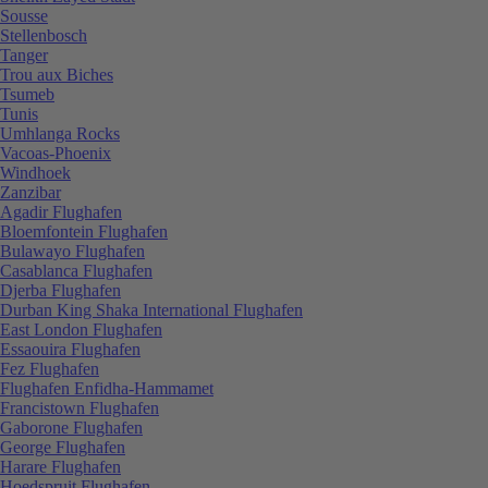
Sousse
Stellenbosch
Tanger
Trou aux Biches
Tsumeb
Tunis
Umhlanga Rocks
Vacoas-Phoenix
Windhoek
Zanzibar
Agadir Flughafen
Bloemfontein Flughafen
Bulawayo Flughafen
Casablanca Flughafen
Djerba Flughafen
Durban King Shaka International Flughafen
East London Flughafen
Essaouira Flughafen
Fez Flughafen
Flughafen Enfidha-Hammamet
Francistown Flughafen
Gaborone Flughafen
George Flughafen
Harare Flughafen
Hoedspruit Flughafen