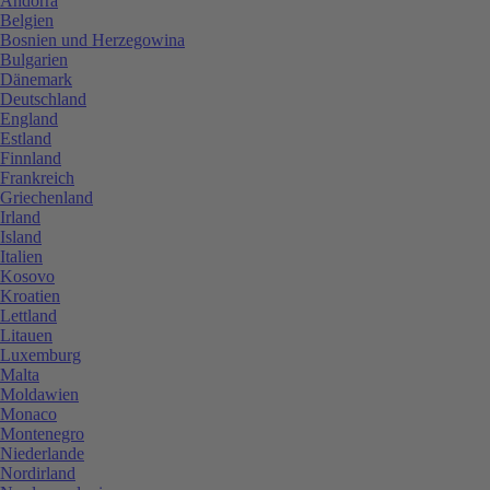
Andorra
Belgien
Bosnien und Herzegowina
Bulgarien
Dänemark
Deutschland
England
Estland
Finnland
Frankreich
Griechenland
Irland
Island
Italien
Kosovo
Kroatien
Lettland
Litauen
Luxemburg
Malta
Moldawien
Monaco
Montenegro
Niederlande
Nordirland