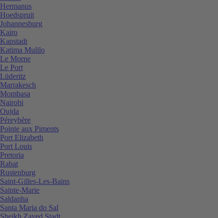
Hermanus
Hoedspruit
Johannesburg
Kairo
Kapstadt
Katima Mulilo
Le Morne
Le Port
Lüderitz
Marrakesch
Mombasa
Nairobi
Oujda
Péreybère
Pointe aux Piments
Port Elizabeth
Port Louis
Pretoria
Rabat
Rustenburg
Saint-Gilles-Les-Bains
Sainte-Marie
Saldanha
Santa Maria do Sal
Sheikh Zayed Stadt