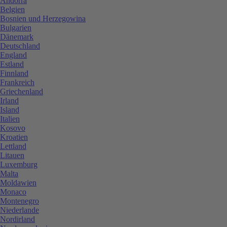
Andorra
Belgien
Bosnien und Herzegowina
Bulgarien
Dänemark
Deutschland
England
Estland
Finnland
Frankreich
Griechenland
Irland
Island
Italien
Kosovo
Kroatien
Lettland
Litauen
Luxemburg
Malta
Moldawien
Monaco
Montenegro
Niederlande
Nordirland