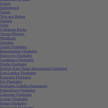
Sousse
Stellenbosch
Tanger
Trou aux Biches
Tsumeb
Tunis
Umhlanga Rocks
Vacoas-Phoenix
Windhoek
Zanzibar
Agadir Flughafen
Bloemfontein Flughafen
Bulawayo Flughafen
Casablanca Flughafen
Djerba Flughafen
Durban King Shaka International Flughafen
East London Flughafen
Essaouira Flughafen
Fez Flughafen
Flughafen Enfidha-Hammamet
Francistown Flughafen
Gaborone Flughafen
George Flughafen
Harare Flughafen
Hoedspruit Flughafen