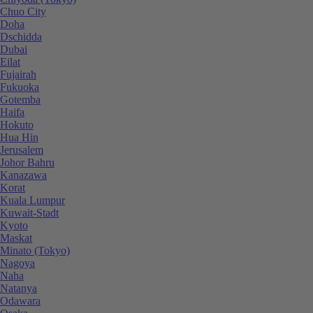
Chuo City
Doha
Dschidda
Dubai
Eilat
Fujairah
Fukuoka
Gotemba
Haifa
Hokuto
Hua Hin
Jerusalem
Johor Bahru
Kanazawa
Korat
Kuala Lumpur
Kuwait-Stadt
Kyoto
Maskat
Minato (Tokyo)
Nagoya
Naha
Natanya
Odawara