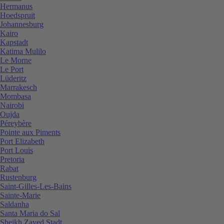
Hermanus
Hoedspruit
Johannesburg
Kairo
Kapstadt
Katima Mulilo
Le Morne
Le Port
Lüderitz
Marrakesch
Mombasa
Nairobi
Oujda
Péreybère
Pointe aux Piments
Port Elizabeth
Port Louis
Pretoria
Rabat
Rustenburg
Saint-Gilles-Les-Bains
Sainte-Marie
Saldanha
Santa Maria do Sal
Sheikh Zayed Stadt