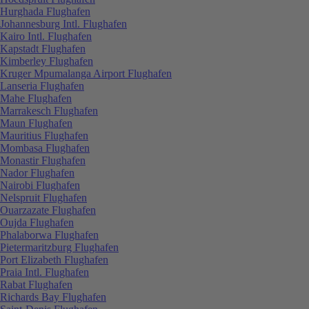
Hurghada Flughafen
Johannesburg Intl. Flughafen
Kairo Intl. Flughafen
Kapstadt Flughafen
Kimberley Flughafen
Kruger Mpumalanga Airport Flughafen
Lanseria Flughafen
Mahe Flughafen
Marrakesch Flughafen
Maun Flughafen
Mauritius Flughafen
Mombasa Flughafen
Monastir Flughafen
Nador Flughafen
Nairobi Flughafen
Nelspruit Flughafen
Ouarzazate Flughafen
Oujda Flughafen
Phalaborwa Flughafen
Pietermaritzburg Flughafen
Port Elizabeth Flughafen
Praia Intl. Flughafen
Rabat Flughafen
Richards Bay Flughafen