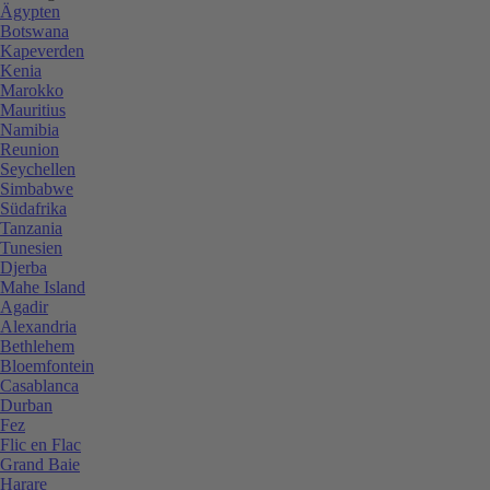
Ägypten
Botswana
Kapeverden
Kenia
Marokko
Mauritius
Namibia
Reunion
Seychellen
Simbabwe
Südafrika
Tanzania
Tunesien
Djerba
Mahe Island
Agadir
Alexandria
Bethlehem
Bloemfontein
Casablanca
Durban
Fez
Flic en Flac
Grand Baie
Harare