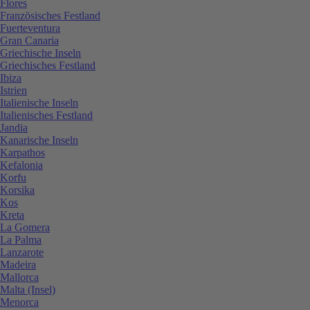
Flores
Französisches Festland
Fuerteventura
Gran Canaria
Griechische Inseln
Griechisches Festland
Ibiza
Istrien
Italienische Inseln
Italienisches Festland
Jandia
Kanarische Inseln
Karpathos
Kefalonia
Korfu
Korsika
Kos
Kreta
La Gomera
La Palma
Lanzarote
Madeira
Mallorca
Malta (Insel)
Menorca