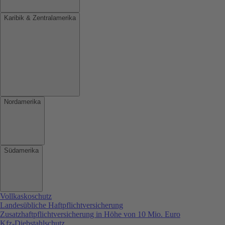
Karibik & Zentralamerika
Nordamerika
Südamerika
Vollkaskoschutz
Landesübliche Haftpflichtversicherung
Zusatzhaftpflichtversicherung in Höhe von 10 Mio. Euro
Kfz-Diebstahlschutz