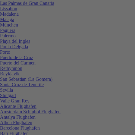
Las Palmas de Gran Canaria
Lissabon
Madalena
Malaga
München
Paguera
Palermo
Playa del Ingles
Ponta Delgada
Porto
Puerto de la Cruz
Puerto del Carmen
Rethymnon
Reykjavik
San Sebastian (La Gomera)
Santa Cruz de Tenerife
Sevilla
Stuttgart
Valle Gran Rey
Alicante Flughafen
Amsterdam Schiphol Flughafen
Antalya Flughafen
Athen Flughafen
Barcelona Flughafen
Bari Flughafen