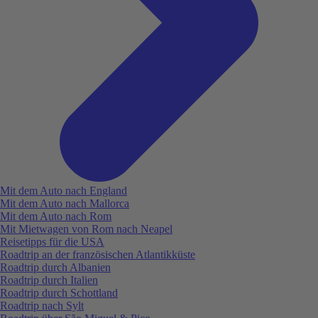
Mit dem Auto nach England
Mit dem Auto nach Mallorca
Mit dem Auto nach Rom
Mit Mietwagen von Rom nach Neapel
Reisetipps für die USA
Roadtrip an der französischen Atlantikküste
Roadtrip durch Albanien
Roadtrip durch Italien
Roadtrip durch Schottland
Roadtrip nach Sylt