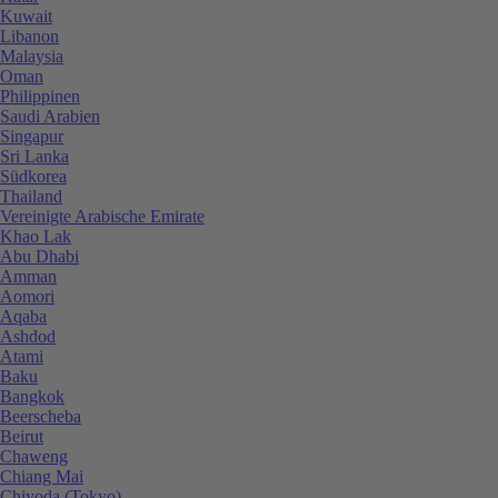
Kuwait
Libanon
Malaysia
Oman
Philippinen
Saudi Arabien
Singapur
Sri Lanka
Südkorea
Thailand
Vereinigte Arabische Emirate
Khao Lak
Abu Dhabi
Amman
Aomori
Aqaba
Ashdod
Atami
Baku
Bangkok
Beerscheba
Beirut
Chaweng
Chiang Mai
Chiyoda (Tokyo)