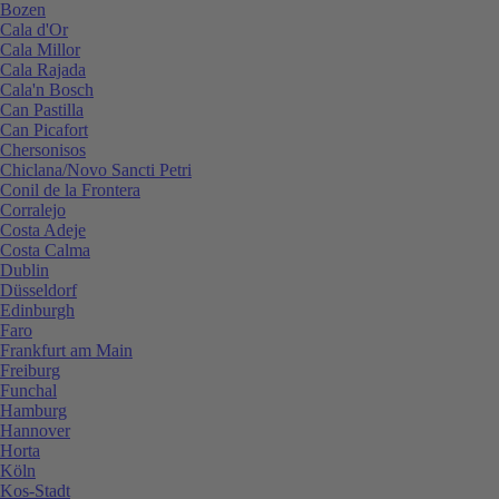
Bozen
Cala d'Or
Cala Millor
Cala Rajada
Cala'n Bosch
Can Pastilla
Can Picafort
Chersonisos
Chiclana/Novo Sancti Petri
Conil de la Frontera
Corralejo
Costa Adeje
Costa Calma
Dublin
Düsseldorf
Edinburgh
Faro
Frankfurt am Main
Freiburg
Funchal
Hamburg
Hannover
Horta
Köln
Kos-Stadt