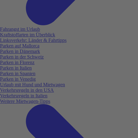
Fahrangst im Urlaub
Kraftstoffarten im Überblick
Linksverkehr: Länder & Fahrtipps
Parken auf Mallorca
Parken in Dänemark
Parken in der Schweiz
Parken in Florenz
Parken in Italien
Parken in Spanien
Parken in Venedig
Urlaub mit Hund und Mietwagen
Verkehrsregeln in den USA
Verkehrsregeln in Italien
Weitere Mietwagen-Tipps