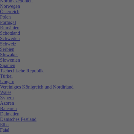
Nordmazedonien
Norwegen
Österreich
Polen
Portugal
Rumänien
Schottland
Schweden
Schweiz
Serbien
Slowakei
Slowenien
Spanien
Tschechische Republik
Türkei
Ungarn
Vereinigtes Königreich und Nordirland
Wales
Zypern
Azoren
Balearen
Dalmatien
Dänisches Festland
Elba
Faial