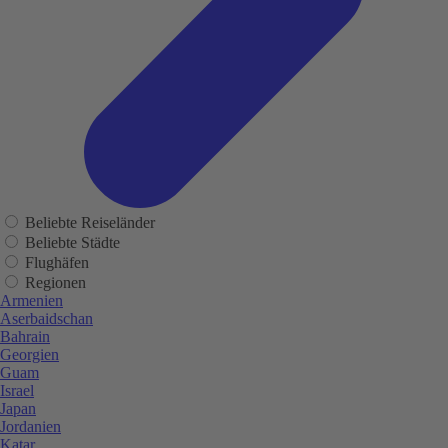
Beliebte Reiseländer
Beliebte Städte
Flughäfen
Regionen
Armenien
Aserbaidschan
Bahrain
Georgien
Guam
Israel
Japan
Jordanien
Katar