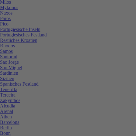
Milos
Mykonos
Naxos
Paros
Pico
Portugiesische Inseln
Portugiesisches Festland
Restliches Kroatien
Rhodos
Samos
Santorini
Sao Jorge
Sao Miguel
Sardinien
Sizilien
Spanisches Festland
Teneriffa
Terceira
Zakynthos
Alcudia
Arenal
Athen
Barcelona
Berlin
Bonn