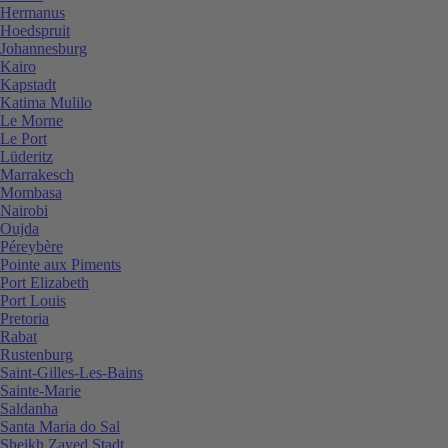
Hermanus
Hoedspruit
Johannesburg
Kairo
Kapstadt
Katima Mulilo
Le Morne
Le Port
Lüderitz
Marrakesch
Mombasa
Nairobi
Oujda
Péreybère
Pointe aux Piments
Port Elizabeth
Port Louis
Pretoria
Rabat
Rustenburg
Saint-Gilles-Les-Bains
Sainte-Marie
Saldanha
Santa Maria do Sal
Sheikh Zayed Stadt