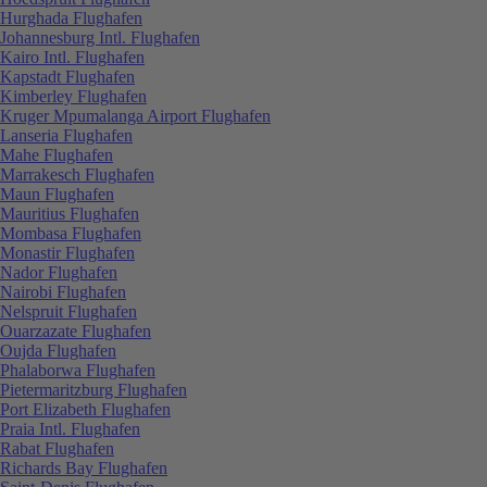
Hurghada Flughafen
Johannesburg Intl. Flughafen
Kairo Intl. Flughafen
Kapstadt Flughafen
Kimberley Flughafen
Kruger Mpumalanga Airport Flughafen
Lanseria Flughafen
Mahe Flughafen
Marrakesch Flughafen
Maun Flughafen
Mauritius Flughafen
Mombasa Flughafen
Monastir Flughafen
Nador Flughafen
Nairobi Flughafen
Nelspruit Flughafen
Ouarzazate Flughafen
Oujda Flughafen
Phalaborwa Flughafen
Pietermaritzburg Flughafen
Port Elizabeth Flughafen
Praia Intl. Flughafen
Rabat Flughafen
Richards Bay Flughafen