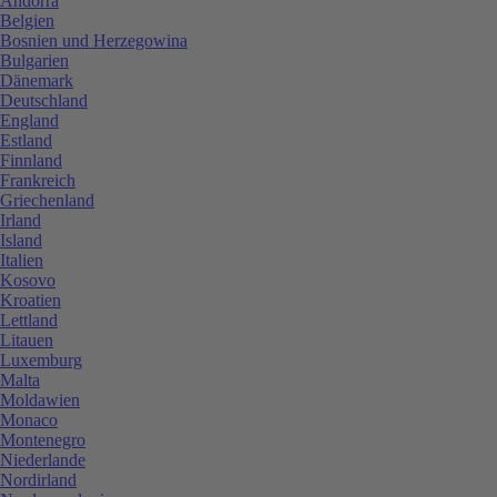
Andorra
Belgien
Bosnien und Herzegowina
Bulgarien
Dänemark
Deutschland
England
Estland
Finnland
Frankreich
Griechenland
Irland
Island
Italien
Kosovo
Kroatien
Lettland
Litauen
Luxemburg
Malta
Moldawien
Monaco
Montenegro
Niederlande
Nordirland