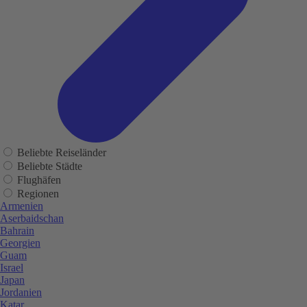
Beliebte Reiseländer
Beliebte Städte
Flughäfen
Regionen
Armenien
Aserbaidschan
Bahrain
Georgien
Guam
Israel
Japan
Jordanien
Katar