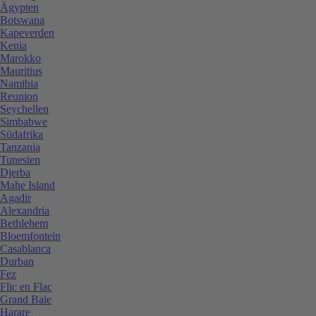
Ägypten
Botswana
Kapeverden
Kenia
Marokko
Mauritius
Namibia
Reunion
Seychellen
Simbabwe
Südafrika
Tanzania
Tunesien
Djerba
Mahe Island
Agadir
Alexandria
Bethlehem
Bloemfontein
Casablanca
Durban
Fez
Flic en Flac
Grand Baie
Harare