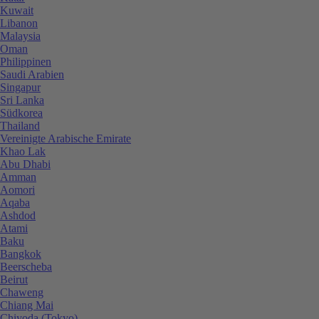
Kuwait
Libanon
Malaysia
Oman
Philippinen
Saudi Arabien
Singapur
Sri Lanka
Südkorea
Thailand
Vereinigte Arabische Emirate
Khao Lak
Abu Dhabi
Amman
Aomori
Aqaba
Ashdod
Atami
Baku
Bangkok
Beerscheba
Beirut
Chaweng
Chiang Mai
Chiyoda (Tokyo)