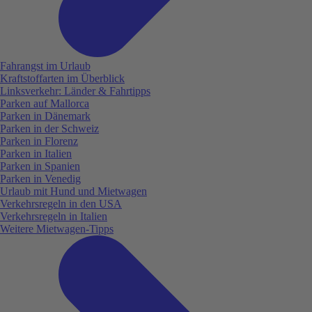
Fahrangst im Urlaub
Kraftstoffarten im Überblick
Linksverkehr: Länder & Fahrtipps
Parken auf Mallorca
Parken in Dänemark
Parken in der Schweiz
Parken in Florenz
Parken in Italien
Parken in Spanien
Parken in Venedig
Urlaub mit Hund und Mietwagen
Verkehrsregeln in den USA
Verkehrsregeln in Italien
Weitere Mietwagen-Tipps