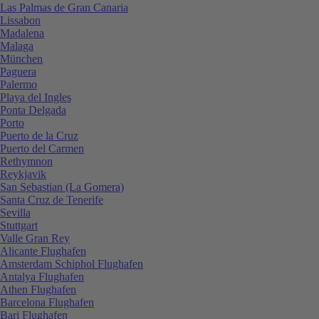
Las Palmas de Gran Canaria
Lissabon
Madalena
Malaga
München
Paguera
Palermo
Playa del Ingles
Ponta Delgada
Porto
Puerto de la Cruz
Puerto del Carmen
Rethymnon
Reykjavik
San Sebastian (La Gomera)
Santa Cruz de Tenerife
Sevilla
Stuttgart
Valle Gran Rey
Alicante Flughafen
Amsterdam Schiphol Flughafen
Antalya Flughafen
Athen Flughafen
Barcelona Flughafen
Bari Flughafen