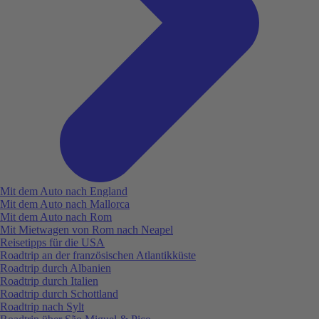
Mit dem Auto nach England
Mit dem Auto nach Mallorca
Mit dem Auto nach Rom
Mit Mietwagen von Rom nach Neapel
Reisetipps für die USA
Roadtrip an der französischen Atlantikküste
Roadtrip durch Albanien
Roadtrip durch Italien
Roadtrip durch Schottland
Roadtrip nach Sylt