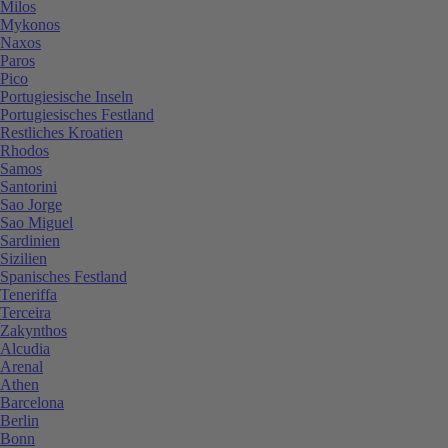
Milos
Mykonos
Naxos
Paros
Pico
Portugiesische Inseln
Portugiesisches Festland
Restliches Kroatien
Rhodos
Samos
Santorini
Sao Jorge
Sao Miguel
Sardinien
Sizilien
Spanisches Festland
Teneriffa
Terceira
Zakynthos
Alcudia
Arenal
Athen
Barcelona
Berlin
Bonn