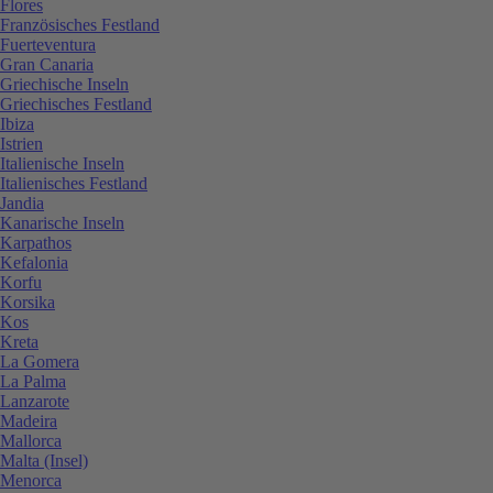
Flores
Französisches Festland
Fuerteventura
Gran Canaria
Griechische Inseln
Griechisches Festland
Ibiza
Istrien
Italienische Inseln
Italienisches Festland
Jandia
Kanarische Inseln
Karpathos
Kefalonia
Korfu
Korsika
Kos
Kreta
La Gomera
La Palma
Lanzarote
Madeira
Mallorca
Malta (Insel)
Menorca