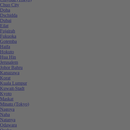
Chuo City
Doha
Dschidda
Dubai
Eilat
Fujairah
Fukuoka
Gotemba
Haifa
Hokuto
Hua Hin
Jerusalem
Johor Bahru
Kanazawa
Korat
Kuala Lumpur
Kuwait-Stadt
Kyoto
Maskat
Minato (Tokyo)
Nagoya
Naha
Natanya
Odawara