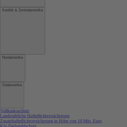
Karibik & Zentralamerika
Nordamerika
Südamerika
Vollkaskoschutz
Landesübliche Haftpflichtversicherung
Zusatzhaftpflichtversicherung in Höhe von 10 Mio. Euro
Kfz-Diebstahlschutz