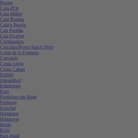
Bozen
Cala d'Or
Cala Millor
Cala Rajada
Cala'n Bosch
Can Pastilla
Can Picafort
Chersonisos
Chiclana/Novo Sancti Petri
Conil de la Frontera
Corralejo
Costa Adeje
Costa Calma
Dublin
Düsseldorf
Edinburgh
Faro
Frankfurt am Main
Freiburg
Funchal
Hamburg
Hannover
Horta
Köln
Kos-Stadt