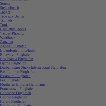
Sousse
Stellenbosch
Tanger
Trou aux Biches
Tsumeb
Tunis
Umhlanga Rocks
Vacoas-Phoenix
Windhoek
Zanzibar
Agadir Flughafen
Bloemfontein Flughafen
Bulawayo Flughafen
Casablanca Flughafen
Djerba Flughafen
Durban King Shaka International Flughafen
East London Flughafen
Essaouira Flughafen
Fez Flughafen
Flughafen Enfidha-Hammamet
Francistown Flughafen
Gaborone Flughafen
George Flughafen
Harare Flughafen
Hoedspruit Flughafen