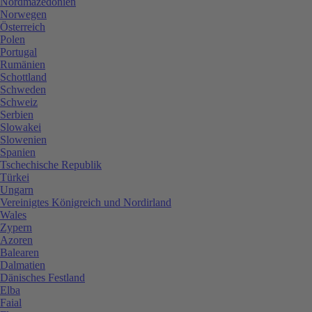
Nordmazedonien
Norwegen
Österreich
Polen
Portugal
Rumänien
Schottland
Schweden
Schweiz
Serbien
Slowakei
Slowenien
Spanien
Tschechische Republik
Türkei
Ungarn
Vereinigtes Königreich und Nordirland
Wales
Zypern
Azoren
Balearen
Dalmatien
Dänisches Festland
Elba
Faial