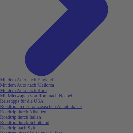
Mit dem Auto nach England
Mit dem Auto nach Mallorca
Mit dem Auto nach Rom
Mit Mietwagen von Rom nach Neapel
Reisetipps für die USA
Roadtrip an der französischen Atlantikküste
Roadtrip durch Albanien
Roadtrip durch Italien
Roadtrip durch Schottland
Roadtrip nach Sylt