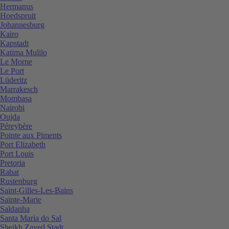
Hermanus
Hoedspruit
Johannesburg
Kairo
Kapstadt
Katima Mulilo
Le Morne
Le Port
Lüderitz
Marrakesch
Mombasa
Nairobi
Oujda
Péreybère
Pointe aux Piments
Port Elizabeth
Port Louis
Pretoria
Rabat
Rustenburg
Saint-Gilles-Les-Bains
Sainte-Marie
Saldanha
Santa Maria do Sal
Sheikh Zayed Stadt