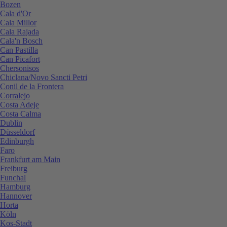
Bozen
Cala d'Or
Cala Millor
Cala Rajada
Cala'n Bosch
Can Pastilla
Can Picafort
Chersonisos
Chiclana/Novo Sancti Petri
Conil de la Frontera
Corralejo
Costa Adeje
Costa Calma
Dublin
Düsseldorf
Edinburgh
Faro
Frankfurt am Main
Freiburg
Funchal
Hamburg
Hannover
Horta
Köln
Kos-Stadt