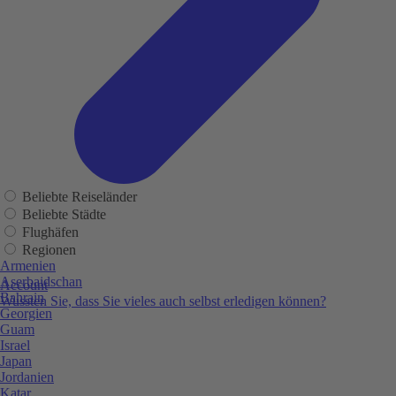
Beliebte Reiseländer
Beliebte Städte
Flughäfen
Regionen
Armenien
Aserbaidschan
Account
Bahrain
Wussten Sie, dass Sie vieles auch selbst erledigen können?
Georgien
Guam
Israel
Japan
Jordanien
Katar