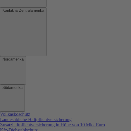
Karibik & Zentralamerika
Nordamerika
Südamerika
Vollkaskoschutz
Landesübliche Haftpflichtversicherung
Zusatzhaftpflichtversicherung in Höhe von 10 Mio. Euro
Kfz-Diebstahlschutz