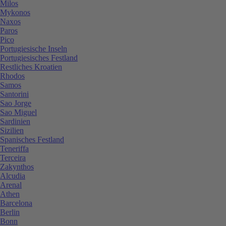
Milos
Mykonos
Naxos
Paros
Pico
Portugiesische Inseln
Portugiesisches Festland
Restliches Kroatien
Rhodos
Samos
Santorini
Sao Jorge
Sao Miguel
Sardinien
Sizilien
Spanisches Festland
Teneriffa
Terceira
Zakynthos
Alcudia
Arenal
Athen
Barcelona
Berlin
Bonn