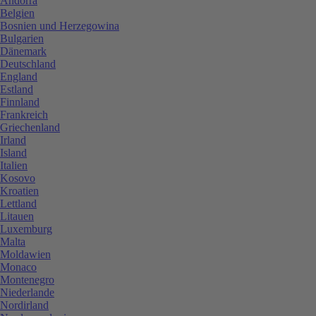
Andorra
Belgien
Bosnien und Herzegowina
Bulgarien
Dänemark
Deutschland
England
Estland
Finnland
Frankreich
Griechenland
Irland
Island
Italien
Kosovo
Kroatien
Lettland
Litauen
Luxemburg
Malta
Moldawien
Monaco
Montenegro
Niederlande
Nordirland