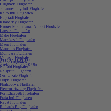
Hurghada Flughafen
Johannesburg Intl. Flughafen
Kairo Intl. Flughafen
Kapstadt Flughafen
Kimberley Flughafen
Kruger Mpumalanga Airport Flughafen
Lanseria Flughafen
Mahe Flughafen
Marrakesch Flughafen
Maun Flughafen
Mauritius Flughafen
Mombasa Flughafen
Monastir Flughafen
089 / 82 99 33 900
Nador Flughafen
erreichbar ab 09:00 Uhr
Nairobi Flughafen
Nelspruit Flughafen
Ouarzazate Flughafen
Oujda Flughafen
Phalaborwa Flughafen
Pietermaritzburg Flughafen
Port Elizabeth Flughafen
Praia Intl. Flughafen
Rabat Flughafen
Richards Bay Flughafen