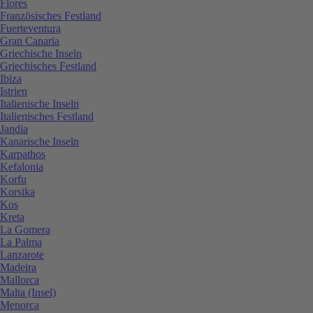
Flores
Französisches Festland
Fuerteventura
Gran Canaria
Griechische Inseln
Griechisches Festland
Ibiza
Istrien
Italienische Inseln
Italienisches Festland
Jandia
Kanarische Inseln
Karpathos
Kefalonia
Korfu
Korsika
Kos
Kreta
La Gomera
La Palma
Lanzarote
Madeira
Mallorca
Malta (Insel)
Menorca