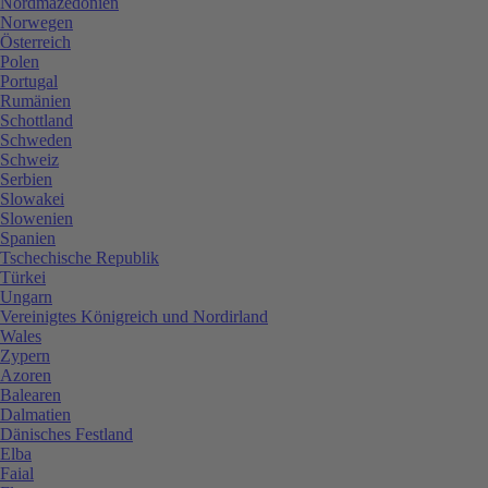
Nordmazedonien
Norwegen
Österreich
Polen
Portugal
Rumänien
Schottland
Schweden
Schweiz
Serbien
Slowakei
Slowenien
Spanien
Tschechische Republik
Türkei
Ungarn
Vereinigtes Königreich und Nordirland
Wales
Zypern
Azoren
Balearen
Dalmatien
Dänisches Festland
Elba
Faial