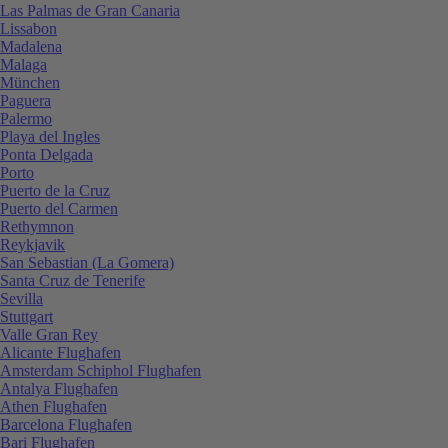
Las Palmas de Gran Canaria
Lissabon
Madalena
Malaga
München
Paguera
Palermo
Playa del Ingles
Ponta Delgada
Porto
Puerto de la Cruz
Puerto del Carmen
Rethymnon
Reykjavik
San Sebastian (La Gomera)
Santa Cruz de Tenerife
Sevilla
Stuttgart
Valle Gran Rey
Alicante Flughafen
Amsterdam Schiphol Flughafen
Antalya Flughafen
Athen Flughafen
Barcelona Flughafen
Bari Flughafen