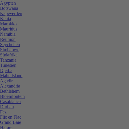
Ägypten
Botswana
Kapeverden
Kenia
Marokko
Mauritius
Namibia
Reunion
Seychellen
Simbabwe
Südafrika
Tanzania
Tunesien
Djerba
Mahe Island
Agadir
Alexandria
Bethlehem
Bloemfontein
Casablanca
Durban
Fez
Flic en Flac
Grand Baie
Harare