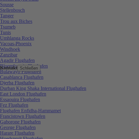
Sousse
Stellenbosch
Tanger
Trou aux Biches
Tsumeb
Tunis
Umhlanga Rocks
Vacoas-Phoenix
Windhoek
Zanzibar
Agadir Flughafen
Bloemfontein Flughafen
Kontakt
Schließen
Bulawayo Flughafen
Casablanca Flughafen
Djerba Flughafen
Durban King Shaka International Flughafen
East London Flughafen
Essaouira Flughafen
Fez Flughafen
Flughafen Enfidha-Hammamet
Francistown Flughafen
Gaborone Flughafen
George Flughafen
Harare Flughafen
Hoedspruit Flughafen