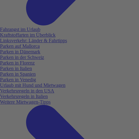
Fahrangst im Urlaub
Kraftstoffarten im Überblick
Linksverkehr: Länder & Fahrtipps
Parken auf Mallorca
Parken in Dänemark
Parken in der Schweiz
Parken in Florenz
Parken in Italien
Parken in Spanien
Parken in Venedig
Urlaub mit Hund und Mietwagen
Verkehrsregeln in den USA
Verkehrsregeln in Italien
Weitere Mietwagen-Tipps