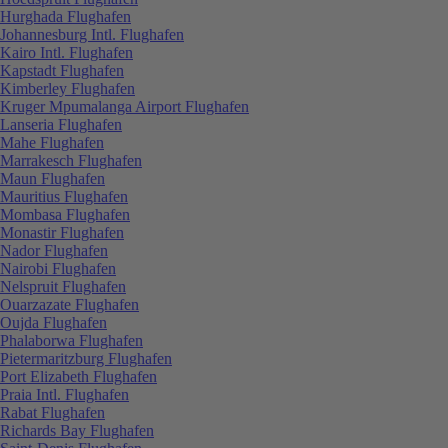
Hurghada Flughafen
Johannesburg Intl. Flughafen
Kairo Intl. Flughafen
Kapstadt Flughafen
Kimberley Flughafen
Kruger Mpumalanga Airport Flughafen
Lanseria Flughafen
Mahe Flughafen
Marrakesch Flughafen
Maun Flughafen
Mauritius Flughafen
Mombasa Flughafen
Monastir Flughafen
Nador Flughafen
Nairobi Flughafen
Nelspruit Flughafen
Ouarzazate Flughafen
Oujda Flughafen
Phalaborwa Flughafen
Pietermaritzburg Flughafen
Port Elizabeth Flughafen
Praia Intl. Flughafen
Rabat Flughafen
Richards Bay Flughafen