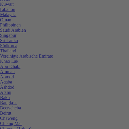
Kuwait
Libanon
Malaysia
Oman
Philippinen
Saudi Arabien
Singapur
Sri Lanka
Südkorea
Thailand
Vereinigte Arabische Emirate
Khao Lak
Abu Dhabi
Amman
Aomori
Aqaba
Ashdod
Atami
Baku
Bangkok
Beerscheba
Beirut
Chaweng
Chiang Mai
Chiyoda (Tokyo)