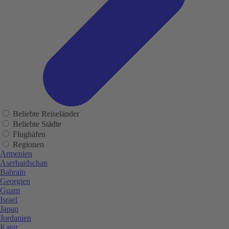
Beliebte Reiseländer
Beliebte Städte
Flughäfen
Regionen
Armenien
Aserbaidschan
Bahrain
Georgien
Guam
Israel
Japan
Jordanien
Katar