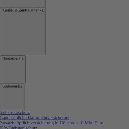
Karibik & Zentralamerika
Nordamerika
Südamerika
Vollkaskoschutz
Landesübliche Haftpflichtversicherung
Zusatzhaftpflichtversicherung in Höhe von 10 Mio. Euro
Kfz-Diebstahlschutz