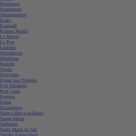
Hermanus
Hoedspruit
Johannesburg
Kairo
Kapstadt
Katima Mulilo
Le Morne
Le Port
Lüderitz
Marrakesch
Mombasa
Nairobi
Oujda
Péreybère
Pointe aux Piments
Port Elizabeth
Port Louis
Pretoria
Rabat
Rustenburg
Saint-Gilles-Les-Bains
Sainte-Marie
Saldanha
Santa Maria do Sal
Sheikh Zayed Stadt