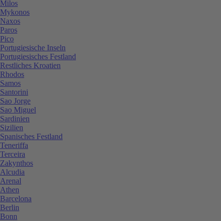
Milos
Mykonos
Naxos
Paros
Pico
Portugiesische Inseln
Portugiesisches Festland
Restliches Kroatien
Rhodos
Samos
Santorini
Sao Jorge
Sao Miguel
Sardinien
Sizilien
Spanisches Festland
Teneriffa
Terceira
Zakynthos
Alcudia
Arenal
Athen
Barcelona
Berlin
Bonn