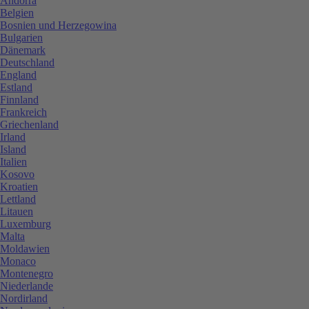
Andorra
Belgien
Bosnien und Herzegowina
Bulgarien
Dänemark
Deutschland
England
Estland
Finnland
Frankreich
Griechenland
Irland
Island
Italien
Kosovo
Kroatien
Lettland
Litauen
Luxemburg
Malta
Moldawien
Monaco
Montenegro
Niederlande
Nordirland