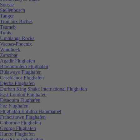
Sousse
Stellenbosch
Tanger
Trou aux Biches
Tsumeb
Tunis
Umhlanga Rocks
Vacoas-Phoenix
Windhoek
Zanzibar
Agadir Flughafen
Bloemfontein Flughafen
Bulawayo Flughafen
Casablanca Flughafen
Djerba Flughafen
Durban King Shaka International Flughafen
East London Flughafen
Essaouira Flughafen
Fez Flughafen
Flughafen Enfidha-Hammamet
Francistown Flughafen
Gaborone Flughafen
George Flughafen
Harare Flughafen
Hoedspruit Flughafen