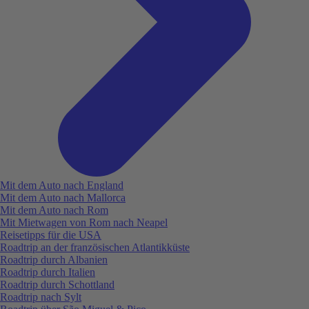
Mit dem Auto nach England
Mit dem Auto nach Mallorca
Mit dem Auto nach Rom
Mit Mietwagen von Rom nach Neapel
Reisetipps für die USA
Roadtrip an der französischen Atlantikküste
Roadtrip durch Albanien
Roadtrip durch Italien
Roadtrip durch Schottland
Roadtrip nach Sylt