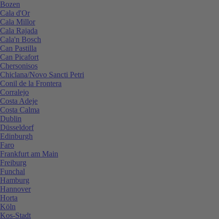
Bozen
Cala d'Or
Cala Millor
Cala Rajada
Cala'n Bosch
Can Pastilla
Can Picafort
Chersonisos
Chiclana/Novo Sancti Petri
Conil de la Frontera
Corralejo
Costa Adeje
Costa Calma
Dublin
Düsseldorf
Edinburgh
Faro
Frankfurt am Main
Freiburg
Funchal
Hamburg
Hannover
Horta
Köln
Kos-Stadt