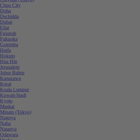
Chuo City
Doha
Dschidda
Dubai
Eilat
Fujairah
Fukuoka
Gotemba
Haifa
Hokuto
Hua Hin
Jerusalem
Johor Bahru
Kanazawa
Korat
Kuala Lumpur
Kuwait-Stadt
Kyoto
Maskat
Minato (Tokyo)
Nagoya
Naha
Natanya
Odawara