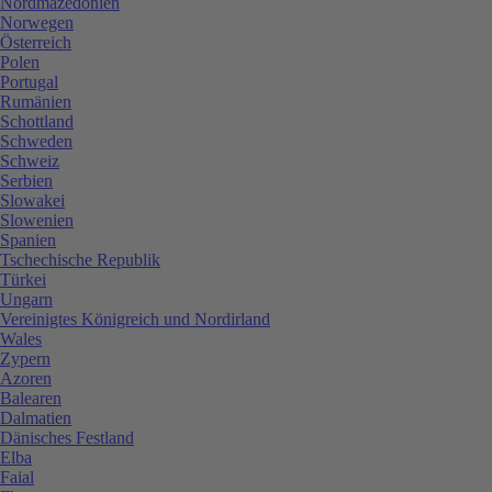
Nordmazedonien
Norwegen
Österreich
Polen
Portugal
Rumänien
Schottland
Schweden
Schweiz
Serbien
Slowakei
Slowenien
Spanien
Tschechische Republik
Türkei
Ungarn
Vereinigtes Königreich und Nordirland
Wales
Zypern
Azoren
Balearen
Dalmatien
Dänisches Festland
Elba
Faial