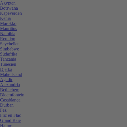
Ägypten
Botswana
Kapeverden
Kenia
Marokko
Mauritius
Namibia
Reunion
Seychellen
Simbabwe
Südafrika
Tanzania
Tunesien
Djerba
Mahe Island
Agadir
Alexandria
Bethlehem
Bloemfontein
Casablanca
Durban
Fez
Flic en Flac
Grand Baie
Harare