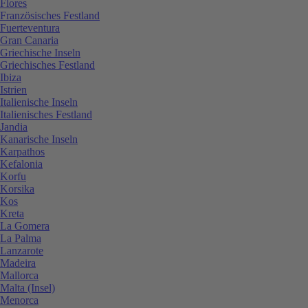
Flores
Französisches Festland
Fuerteventura
Gran Canaria
Griechische Inseln
Griechisches Festland
Ibiza
Istrien
Italienische Inseln
Italienisches Festland
Jandia
Kanarische Inseln
Karpathos
Kefalonia
Korfu
Korsika
Kos
Kreta
La Gomera
La Palma
Lanzarote
Madeira
Mallorca
Malta (Insel)
Menorca