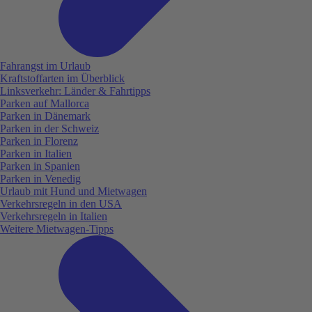
Fahrangst im Urlaub
Kraftstoffarten im Überblick
Linksverkehr: Länder & Fahrtipps
Parken auf Mallorca
Parken in Dänemark
Parken in der Schweiz
Parken in Florenz
Parken in Italien
Parken in Spanien
Parken in Venedig
Urlaub mit Hund und Mietwagen
Verkehrsregeln in den USA
Verkehrsregeln in Italien
Weitere Mietwagen-Tipps