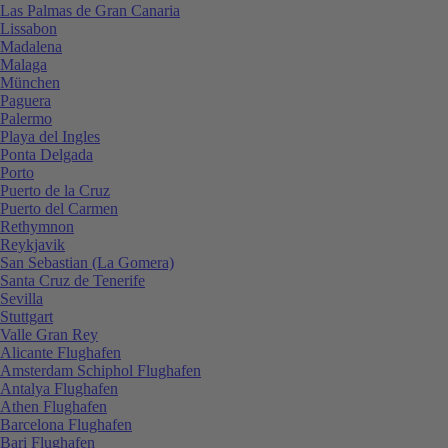
Las Palmas de Gran Canaria
Lissabon
Madalena
Malaga
München
Paguera
Palermo
Playa del Ingles
Ponta Delgada
Porto
Puerto de la Cruz
Puerto del Carmen
Rethymnon
Reykjavik
San Sebastian (La Gomera)
Santa Cruz de Tenerife
Sevilla
Stuttgart
Valle Gran Rey
Alicante Flughafen
Amsterdam Schiphol Flughafen
Antalya Flughafen
Athen Flughafen
Barcelona Flughafen
Bari Flughafen