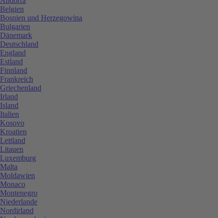
Andorra
Belgien
Bosnien und Herzegowina
Bulgarien
Dänemark
Deutschland
England
Estland
Finnland
Frankreich
Griechenland
Irland
Island
Italien
Kosovo
Kroatien
Lettland
Litauen
Luxemburg
Malta
Moldawien
Monaco
Montenegro
Niederlande
Nordirland