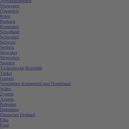
Nordmazedonien
Norwegen
Österreich
Polen
Portugal
Rumänien
Schottland
Schweden
Schweiz
Serbien
Slowakei
Slowenien
Spanien
Tschechische Republik
Türkei
Ungarn
Vereinigtes Königreich und Nordirland
Wales
Zypern
Azoren
Balearen
Dalmatien
Dänisches Festland
Elba
Faial