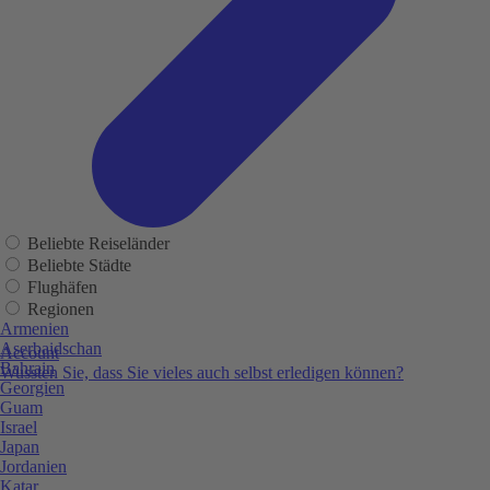
Beliebte Reiseländer
Beliebte Städte
Flughäfen
Regionen
Armenien
Aserbaidschan
Account
Bahrain
Wussten Sie, dass Sie vieles auch selbst erledigen können?
Georgien
Guam
Israel
Japan
Jordanien
Katar