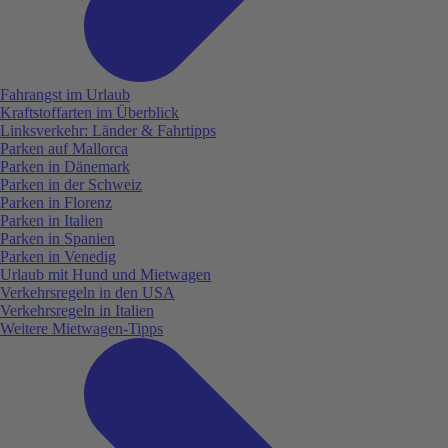
Fahrangst im Urlaub
Kraftstoffarten im Überblick
Linksverkehr: Länder & Fahrtipps
Parken auf Mallorca
Parken in Dänemark
Parken in der Schweiz
Parken in Florenz
Parken in Italien
Parken in Spanien
Parken in Venedig
Urlaub mit Hund und Mietwagen
Verkehrsregeln in den USA
Verkehrsregeln in Italien
Weitere Mietwagen-Tipps