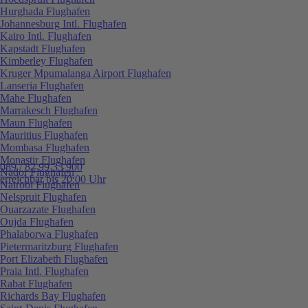
Hurghada Flughafen
Johannesburg Intl. Flughafen
Kairo Intl. Flughafen
Kapstadt Flughafen
Kimberley Flughafen
Kruger Mpumalanga Airport Flughafen
Lanseria Flughafen
Mahe Flughafen
Marrakesch Flughafen
Maun Flughafen
Mauritius Flughafen
Mombasa Flughafen
Monastir Flughafen
089 / 82 99 33 900
Nador Flughafen
erreichbar bis 20:00 Uhr
Nairobi Flughafen
Nelspruit Flughafen
Ouarzazate Flughafen
Oujda Flughafen
Phalaborwa Flughafen
Pietermaritzburg Flughafen
Port Elizabeth Flughafen
Praia Intl. Flughafen
Rabat Flughafen
Richards Bay Flughafen