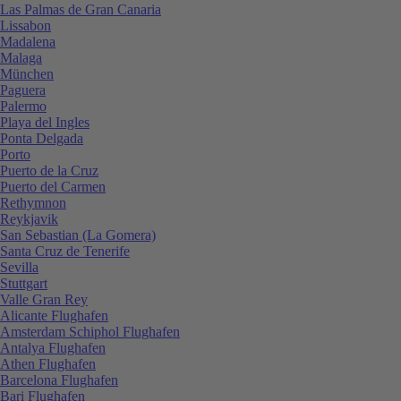
Las Palmas de Gran Canaria
Lissabon
Madalena
Malaga
München
Paguera
Palermo
Playa del Ingles
Ponta Delgada
Porto
Puerto de la Cruz
Puerto del Carmen
Rethymnon
Reykjavik
San Sebastian (La Gomera)
Santa Cruz de Tenerife
Sevilla
Stuttgart
Valle Gran Rey
Alicante Flughafen
Amsterdam Schiphol Flughafen
Antalya Flughafen
Athen Flughafen
Barcelona Flughafen
Bari Flughafen