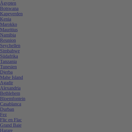
Ägypten
Botswana
Kapeverden
Kenia
Marokko
Mauritius
Namibia
Reunion
Seychellen
Simbabwe
Südafrika
Tanzania
Tunesien
Djerba
Mahe Island
Agadir
Alexandria
Bethlehem
Bloemfontein
Casablanca
Durban
Fez
Flic en Flac
Grand Baie
Harare