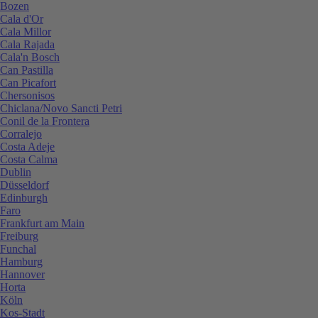
Bozen
Cala d'Or
Cala Millor
Cala Rajada
Cala'n Bosch
Can Pastilla
Can Picafort
Chersonisos
Chiclana/Novo Sancti Petri
Conil de la Frontera
Corralejo
Costa Adeje
Costa Calma
Dublin
Düsseldorf
Edinburgh
Faro
Frankfurt am Main
Freiburg
Funchal
Hamburg
Hannover
Horta
Köln
Kos-Stadt