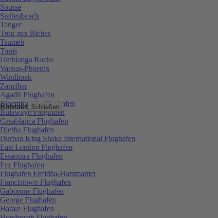
Sousse
Stellenbosch
Tanger
Trou aux Biches
Tsumeb
Tunis
Umhlanga Rocks
Vacoas-Phoenix
Windhoek
Zanzibar
Agadir Flughafen
Bloemfontein Flughafen
Kontakt
Schließen
Bulawayo Flughafen
Casablanca Flughafen
Djerba Flughafen
Durban King Shaka International Flughafen
East London Flughafen
Essaouira Flughafen
Fez Flughafen
Flughafen Enfidha-Hammamet
Francistown Flughafen
Gaborone Flughafen
George Flughafen
Harare Flughafen
Hoedspruit Flughafen