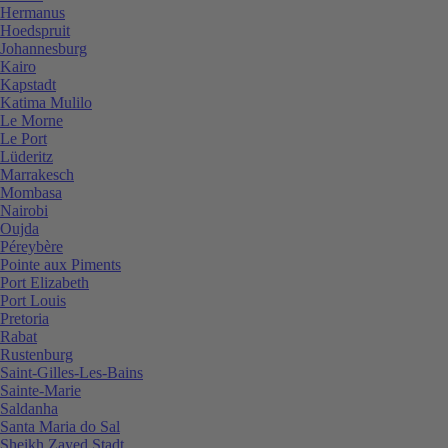
Hermanus
Hoedspruit
Johannesburg
Kairo
Kapstadt
Katima Mulilo
Le Morne
Le Port
Lüderitz
Marrakesch
Mombasa
Nairobi
Oujda
Péreybère
Pointe aux Piments
Port Elizabeth
Port Louis
Pretoria
Rabat
Rustenburg
Saint-Gilles-Les-Bains
Sainte-Marie
Saldanha
Santa Maria do Sal
Sheikh Zayed Stadt