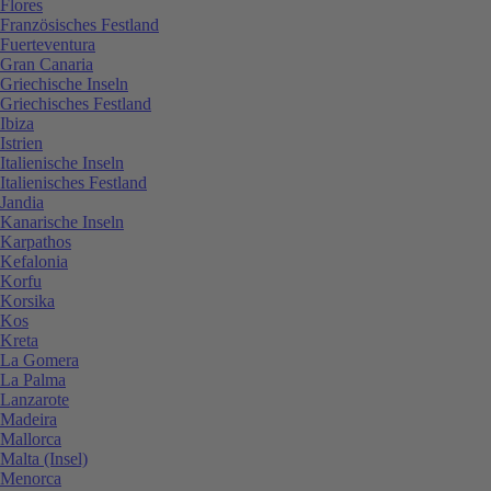
Flores
Französisches Festland
Fuerteventura
Gran Canaria
Griechische Inseln
Griechisches Festland
Ibiza
Istrien
Italienische Inseln
Italienisches Festland
Jandia
Kanarische Inseln
Karpathos
Kefalonia
Korfu
Korsika
Kos
Kreta
La Gomera
La Palma
Lanzarote
Madeira
Mallorca
Malta (Insel)
Menorca