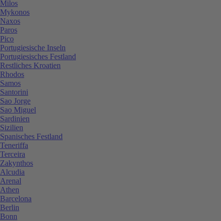
Milos
Mykonos
Naxos
Paros
Pico
Portugiesische Inseln
Portugiesisches Festland
Restliches Kroatien
Rhodos
Samos
Santorini
Sao Jorge
Sao Miguel
Sardinien
Sizilien
Spanisches Festland
Teneriffa
Terceira
Zakynthos
Alcudia
Arenal
Athen
Barcelona
Berlin
Bonn