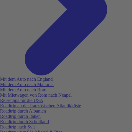
Mit dem Auto nach England
Mit dem Auto nach Mallorca
Mit dem Auto nach Rom
Mit Mietwagen von Rom nach Neapel
Reisetipps für die USA
Roadtrip an der französischen Atlantikküste
Roadtrip durch Albanien
Roadtrip durch Italien
Roadtrip durch Schottland
Roadtrip nach Sylt