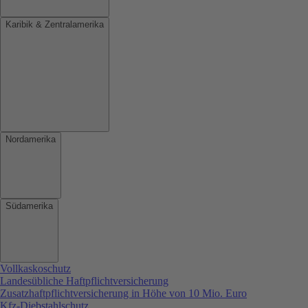
Karibik & Zentralamerika
Nordamerika
Südamerika
Vollkaskoschutz
Landesübliche Haftpflichtversicherung
Zusatzhaftpflichtversicherung in Höhe von 10 Mio. Euro
Kfz-Diebstahlschutz