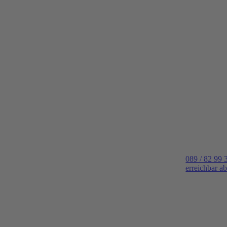
089 / 82 99 
erreichbar a