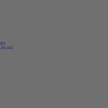
lden
 Sie uns!