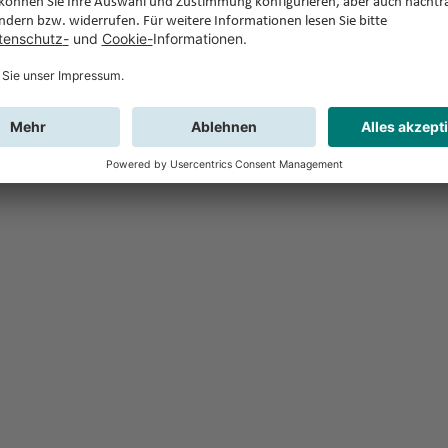
Feedback
Sie haben Fr
Buchung?