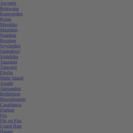
Ägypten
Botswana
Kapeverden
Kenia
Marokko
Mauritius
Namibia
Reunion
Seychellen
Simbabwe
Südafrika
Tanzania
Tunesien
Djerba
Mahe Island
Agadir
Alexandria
Bethlehem
Bloemfontein
Casablanca
Durban
Fez
Flic en Flac
Grand Baie
Harare