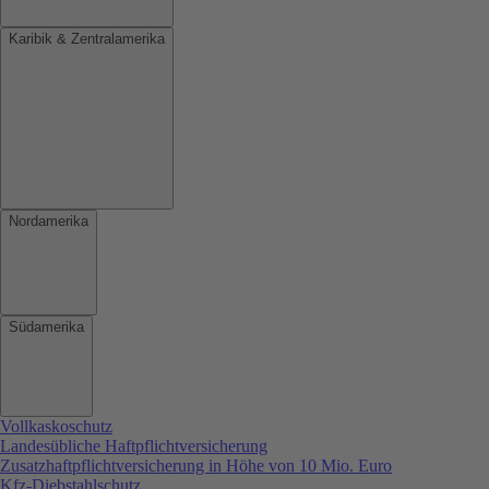
Karibik & Zentralamerika
Nordamerika
Südamerika
Vollkaskoschutz
Landesübliche Haftpflichtversicherung
Zusatzhaftpflichtversicherung in Höhe von 10 Mio. Euro
Kfz-Diebstahlschutz