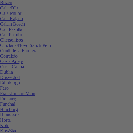
Bozen
Cala d'Or
Cala Millor
Cala Rajada
Cala'n Bosch
Can Pastilla
Can Picafort
Chersonisos
Chiclana/Novo Sancti Petri
Conil de la Frontera
Corralejo
Costa Adeje
Costa Calma
Dublin
Düsseldorf
Edinburgh
Faro
Frankfurt am Main
Freiburg
Funchal
Hamburg
Hannover
Horta
Köln
Kos-Stadt