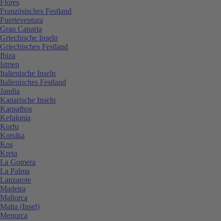
Flores
Französisches Festland
Fuerteventura
Gran Canaria
Griechische Inseln
Griechisches Festland
Ibiza
Istrien
Italienische Inseln
Italienisches Festland
Jandia
Kanarische Inseln
Karpathos
Kefalonia
Korfu
Korsika
Kos
Kreta
La Gomera
La Palma
Lanzarote
Madeira
Mallorca
Malta (Insel)
Menorca