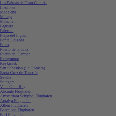
Las Palmas de Gran Canaria
Lissabon
Madalena
Malaga
München
Paguera
Palermo
Playa del Ingles
Ponta Delgada
Porto
Puerto de la Cruz
Puerto del Carmen
Rethymnon
Reykjavik
San Sebastian (La Gomera)
Santa Cruz de Tenerife
Sevilla
Stuttgart
Valle Gran Rey
Alicante Flughafen
Amsterdam Schiphol Flughafen
Antalya Flughafen
Athen Flughafen
Barcelona Flughafen
Bari Flughafen