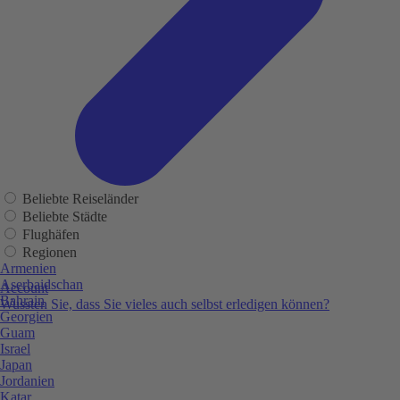
Beliebte Reiseländer
Beliebte Städte
Flughäfen
Regionen
Armenien
Aserbaidschan
Account
Bahrain
Wussten Sie, dass Sie vieles auch selbst erledigen können?
Georgien
Guam
Israel
Japan
Jordanien
Katar