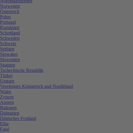
Nordmazedonien
Norwegen
Österreich
Polen
Portugal
Rumänien
Schottland
Schweden
Schweiz
Serbien
Slowakei
Slowenien
Spanien
Tschechische Republik
Türkei
Ungarn
Vereinigtes Königreich und Nordirland
Wales
Zypern
Azoren
Balearen
Dalmatien
Dänisches Festland
Elba
Faial