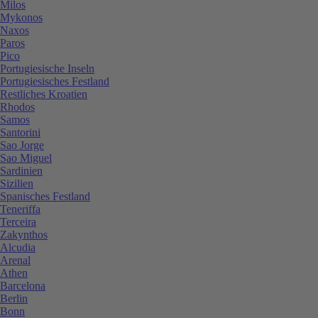
Milos
Mykonos
Naxos
Paros
Pico
Portugiesische Inseln
Portugiesisches Festland
Restliches Kroatien
Rhodos
Samos
Santorini
Sao Jorge
Sao Miguel
Sardinien
Sizilien
Spanisches Festland
Teneriffa
Terceira
Zakynthos
Alcudia
Arenal
Athen
Barcelona
Berlin
Bonn