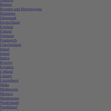
Andorra
Belgien
Bosnien und Herzegowina
Bulgarien
Dänemark
Deutschland
England
Estland
Finnland
Frankreich
Griechenland
Irland
Island
Italien
Kosovo
Kroatien
Lettland
Litauen
Luxemburg
Malta
Moldawien
Monaco
Montenegro
Niederlande
Nordirland