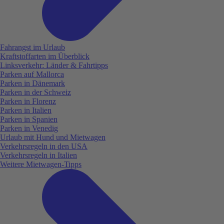
Fahrangst im Urlaub
Kraftstoffarten im Überblick
Linksverkehr: Länder & Fahrtipps
Parken auf Mallorca
Parken in Dänemark
Parken in der Schweiz
Parken in Florenz
Parken in Italien
Parken in Spanien
Parken in Venedig
Urlaub mit Hund und Mietwagen
Verkehrsregeln in den USA
Verkehrsregeln in Italien
Weitere Mietwagen-Tipps