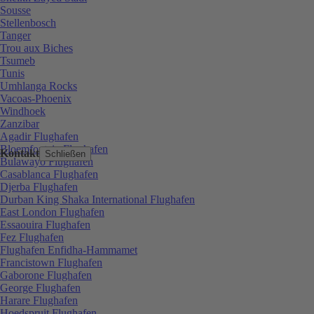
Sousse
Stellenbosch
Tanger
Trou aux Biches
Tsumeb
Tunis
Umhlanga Rocks
Vacoas-Phoenix
Windhoek
Zanzibar
Agadir Flughafen
Bloemfontein Flughafen
Kontakt
Schließen
Bulawayo Flughafen
Casablanca Flughafen
Djerba Flughafen
Durban King Shaka International Flughafen
East London Flughafen
Essaouira Flughafen
Fez Flughafen
Flughafen Enfidha-Hammamet
Francistown Flughafen
Gaborone Flughafen
George Flughafen
Harare Flughafen
Hoedspruit Flughafen