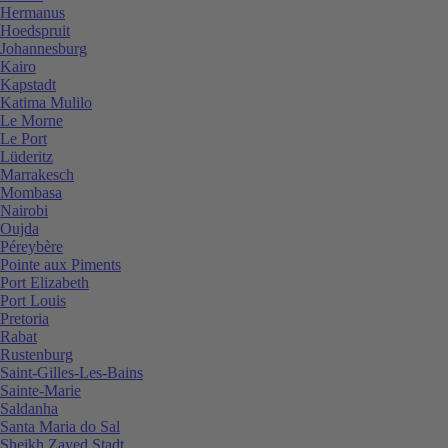
Hermanus
Hoedspruit
Johannesburg
Kairo
Kapstadt
Katima Mulilo
Le Morne
Le Port
Lüderitz
Marrakesch
Mombasa
Nairobi
Oujda
Péreybère
Pointe aux Piments
Port Elizabeth
Port Louis
Pretoria
Rabat
Rustenburg
Saint-Gilles-Les-Bains
Sainte-Marie
Saldanha
Santa Maria do Sal
Sheikh Zayed Stadt