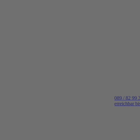
089 / 82 99 
erreichbar b