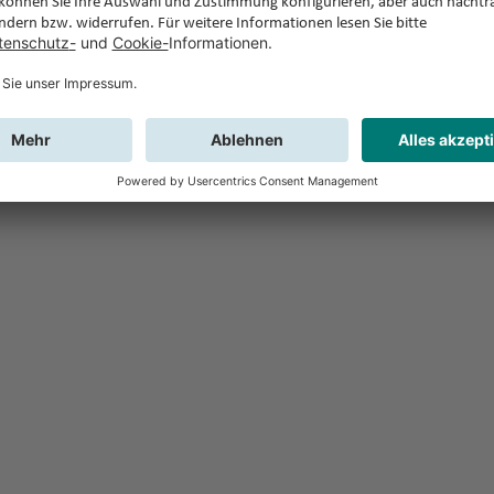
Feedback
Sie haben Fr
Buchung?