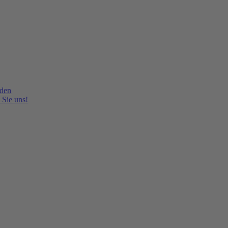
lden
 Sie uns!