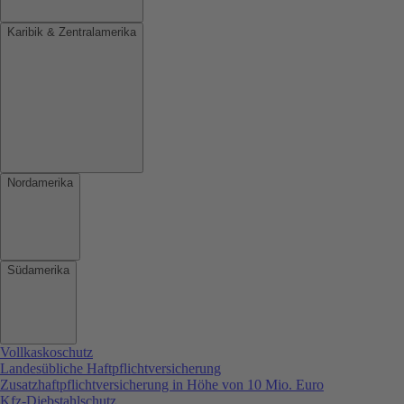
Karibik & Zentralamerika
Nordamerika
Südamerika
Vollkaskoschutz
Landesübliche Haftpflichtversicherung
Zusatzhaftpflichtversicherung in Höhe von 10 Mio. Euro
Kfz-Diebstahlschutz