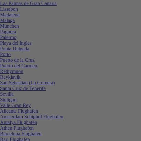
Las Palmas de Gran Canaria
Lissabon
Madalena
Malaga
München
Paguera
Palermo
Playa del Ingles
Ponta Delgada
Porto
Puerto de la Cruz
Puerto del Carmen
Rethymnon
Reykjavik
San Sebastian (La Gomera)
Santa Cruz de Tenerife
Sevilla
Stuttgart
Valle Gran Rey
Alicante Flughafen
Amsterdam Schiphol Flughafen
Antalya Flughafen
Athen Flughafen
Barcelona Flughafen
Bari Flughafen