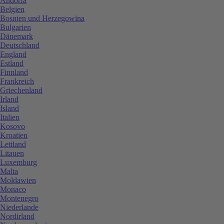
Andorra
Belgien
Bosnien und Herzegowina
Bulgarien
Dänemark
Deutschland
England
Estland
Finnland
Frankreich
Griechenland
Irland
Island
Italien
Kosovo
Kroatien
Lettland
Litauen
Luxemburg
Malta
Moldawien
Monaco
Montenegro
Niederlande
Nordirland