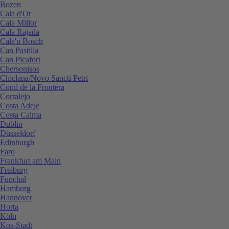
Bozen
Cala d'Or
Cala Millor
Cala Rajada
Cala'n Bosch
Can Pastilla
Can Picafort
Chersonisos
Chiclana/Novo Sancti Petri
Conil de la Frontera
Corralejo
Costa Adeje
Costa Calma
Dublin
Düsseldorf
Edinburgh
Faro
Frankfurt am Main
Freiburg
Funchal
Hamburg
Hannover
Horta
Köln
Kos-Stadt