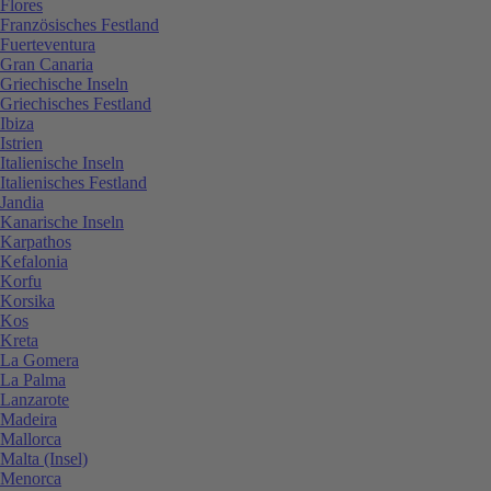
Flores
Französisches Festland
Fuerteventura
Gran Canaria
Griechische Inseln
Griechisches Festland
Ibiza
Istrien
Italienische Inseln
Italienisches Festland
Jandia
Kanarische Inseln
Karpathos
Kefalonia
Korfu
Korsika
Kos
Kreta
La Gomera
La Palma
Lanzarote
Madeira
Mallorca
Malta (Insel)
Menorca