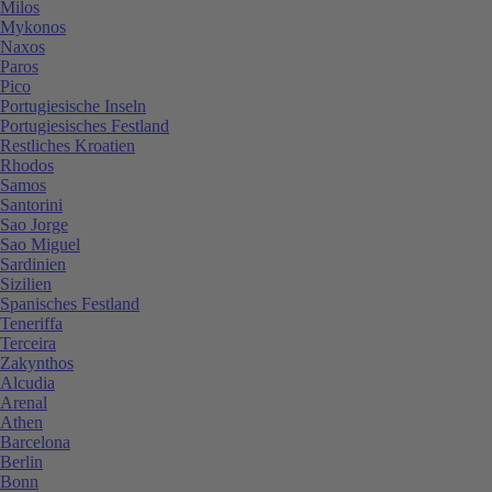
Milos
Mykonos
Naxos
Paros
Pico
Portugiesische Inseln
Portugiesisches Festland
Restliches Kroatien
Rhodos
Samos
Santorini
Sao Jorge
Sao Miguel
Sardinien
Sizilien
Spanisches Festland
Teneriffa
Terceira
Zakynthos
Alcudia
Arenal
Athen
Barcelona
Berlin
Bonn