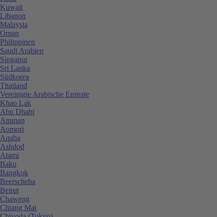
Kuwait
Libanon
Malaysia
Oman
Philippinen
Saudi Arabien
Singapur
Sri Lanka
Südkorea
Thailand
Vereinigte Arabische Emirate
Khao Lak
Abu Dhabi
Amman
Aomori
Aqaba
Ashdod
Atami
Baku
Bangkok
Beerscheba
Beirut
Chaweng
Chiang Mai
Chiyoda (Tokyo)