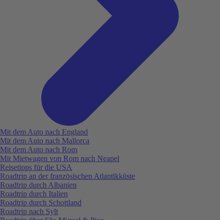
Mit dem Auto nach England
Mit dem Auto nach Mallorca
Mit dem Auto nach Rom
Mit Mietwagen von Rom nach Neapel
Reisetipps für die USA
Roadtrip an der französischen Atlantikküste
Roadtrip durch Albanien
Roadtrip durch Italien
Roadtrip durch Schottland
Roadtrip nach Sylt