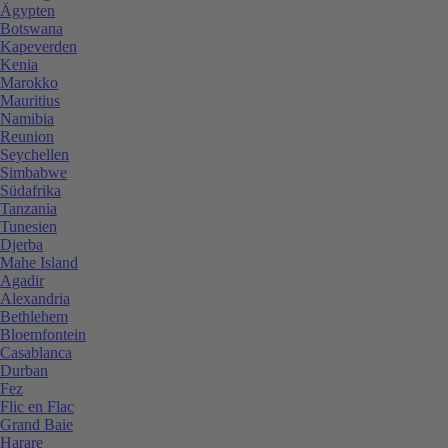
Ägypten
Botswana
Kapeverden
Kenia
Marokko
Mauritius
Namibia
Reunion
Seychellen
Simbabwe
Südafrika
Tanzania
Tunesien
Djerba
Mahe Island
Agadir
Alexandria
Bethlehem
Bloemfontein
Casablanca
Durban
Fez
Flic en Flac
Grand Baie
Harare