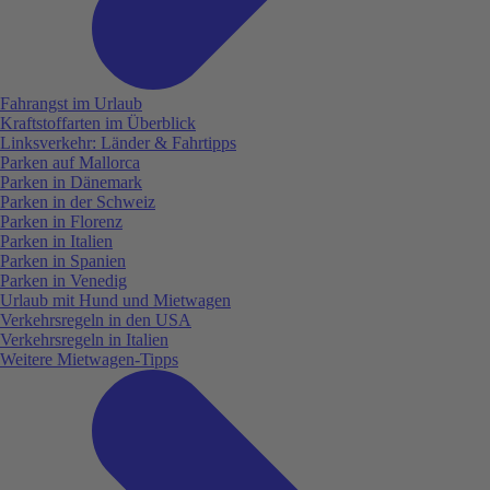
Fahrangst im Urlaub
Kraftstoffarten im Überblick
Linksverkehr: Länder & Fahrtipps
Parken auf Mallorca
Parken in Dänemark
Parken in der Schweiz
Parken in Florenz
Parken in Italien
Parken in Spanien
Parken in Venedig
Urlaub mit Hund und Mietwagen
Verkehrsregeln in den USA
Verkehrsregeln in Italien
Weitere Mietwagen-Tipps