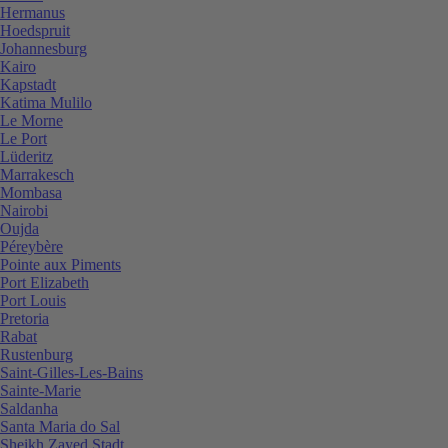
Hermanus
Hoedspruit
Johannesburg
Kairo
Kapstadt
Katima Mulilo
Le Morne
Le Port
Lüderitz
Marrakesch
Mombasa
Nairobi
Oujda
Péreybère
Pointe aux Piments
Port Elizabeth
Port Louis
Pretoria
Rabat
Rustenburg
Saint-Gilles-Les-Bains
Sainte-Marie
Saldanha
Santa Maria do Sal
Sheikh Zayed Stadt