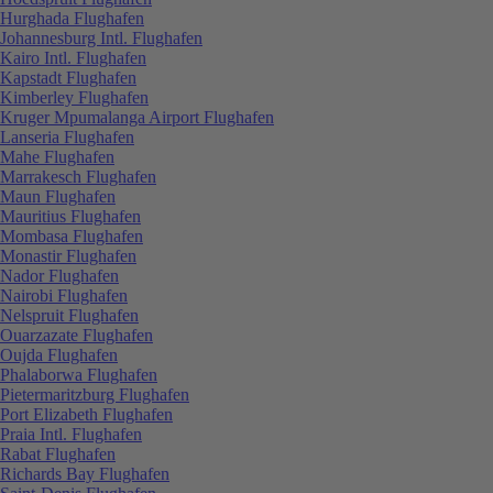
Hurghada Flughafen
Johannesburg Intl. Flughafen
Kairo Intl. Flughafen
Kapstadt Flughafen
Kimberley Flughafen
Kruger Mpumalanga Airport Flughafen
Lanseria Flughafen
Mahe Flughafen
Marrakesch Flughafen
Maun Flughafen
Mauritius Flughafen
Mombasa Flughafen
Monastir Flughafen
Nador Flughafen
Nairobi Flughafen
Nelspruit Flughafen
Ouarzazate Flughafen
Oujda Flughafen
Phalaborwa Flughafen
Pietermaritzburg Flughafen
Port Elizabeth Flughafen
Praia Intl. Flughafen
Rabat Flughafen
Richards Bay Flughafen