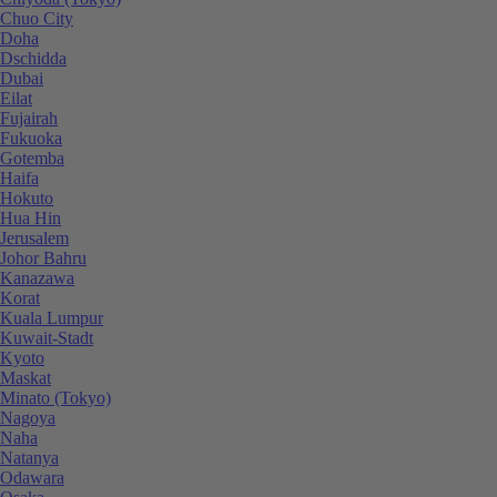
Chuo City
Doha
Dschidda
Dubai
Eilat
Fujairah
Fukuoka
Gotemba
Haifa
Hokuto
Hua Hin
Jerusalem
Johor Bahru
Kanazawa
Korat
Kuala Lumpur
Kuwait-Stadt
Kyoto
Maskat
Minato (Tokyo)
Nagoya
Naha
Natanya
Odawara