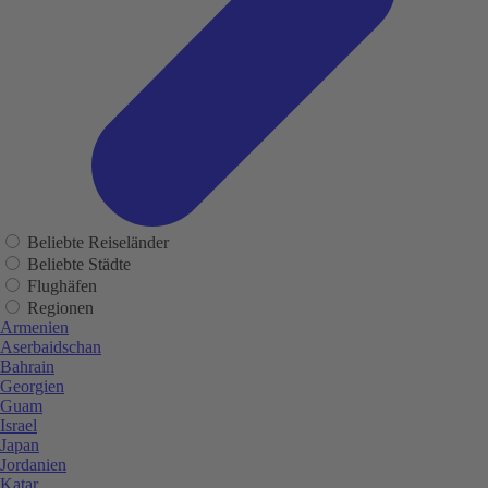
Beliebte Reiseländer
Beliebte Städte
Flughäfen
Regionen
Armenien
Aserbaidschan
Bahrain
Georgien
Guam
Israel
Japan
Jordanien
Katar