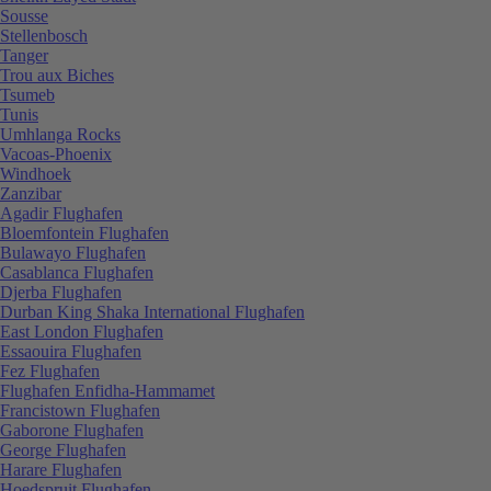
Sousse
Stellenbosch
Tanger
Trou aux Biches
Tsumeb
Tunis
Umhlanga Rocks
Vacoas-Phoenix
Windhoek
Zanzibar
Agadir Flughafen
Bloemfontein Flughafen
Bulawayo Flughafen
Casablanca Flughafen
Djerba Flughafen
Durban King Shaka International Flughafen
East London Flughafen
Essaouira Flughafen
Fez Flughafen
Flughafen Enfidha-Hammamet
Francistown Flughafen
Gaborone Flughafen
George Flughafen
Harare Flughafen
Hoedspruit Flughafen