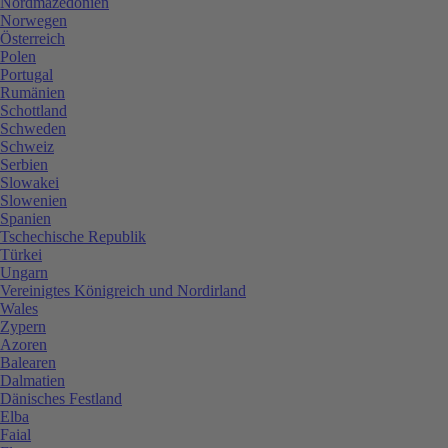
Nordmazedonien
Norwegen
Österreich
Polen
Portugal
Rumänien
Schottland
Schweden
Schweiz
Serbien
Slowakei
Slowenien
Spanien
Tschechische Republik
Türkei
Ungarn
Vereinigtes Königreich und Nordirland
Wales
Zypern
Azoren
Balearen
Dalmatien
Dänisches Festland
Elba
Faial