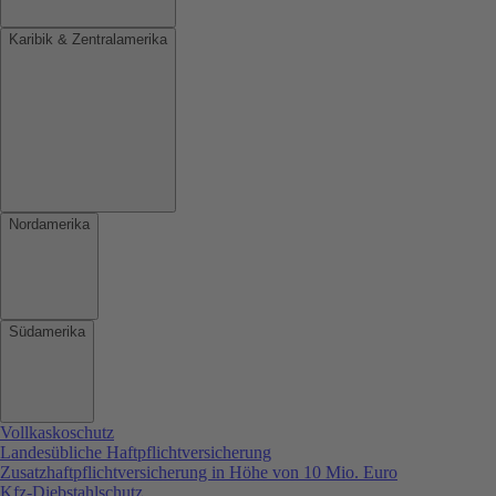
Karibik & Zentralamerika
Nordamerika
Südamerika
Vollkaskoschutz
Landesübliche Haftpflichtversicherung
Zusatzhaftpflichtversicherung in Höhe von 10 Mio. Euro
Kfz-Diebstahlschutz