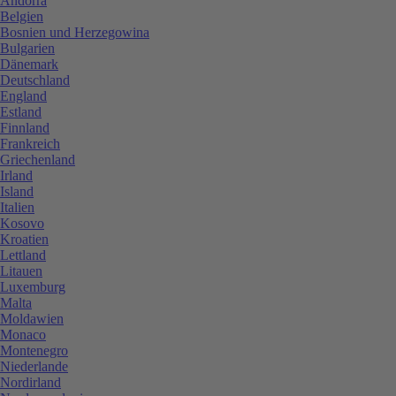
Andorra
Belgien
Bosnien und Herzegowina
Bulgarien
Dänemark
Deutschland
England
Estland
Finnland
Frankreich
Griechenland
Irland
Island
Italien
Kosovo
Kroatien
Lettland
Litauen
Luxemburg
Malta
Moldawien
Monaco
Montenegro
Niederlande
Nordirland