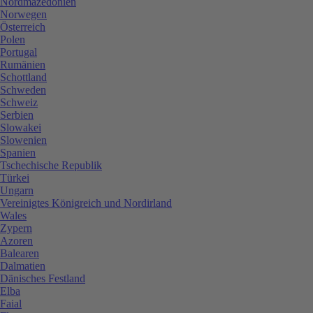
Nordmazedonien
Norwegen
Österreich
Polen
Portugal
Rumänien
Schottland
Schweden
Schweiz
Serbien
Slowakei
Slowenien
Spanien
Tschechische Republik
Türkei
Ungarn
Vereinigtes Königreich und Nordirland
Wales
Zypern
Azoren
Balearen
Dalmatien
Dänisches Festland
Elba
Faial