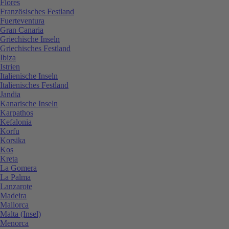
Flores
Französisches Festland
Fuerteventura
Gran Canaria
Griechische Inseln
Griechisches Festland
Ibiza
Istrien
Italienische Inseln
Italienisches Festland
Jandia
Kanarische Inseln
Karpathos
Kefalonia
Korfu
Korsika
Kos
Kreta
La Gomera
La Palma
Lanzarote
Madeira
Mallorca
Malta (Insel)
Menorca