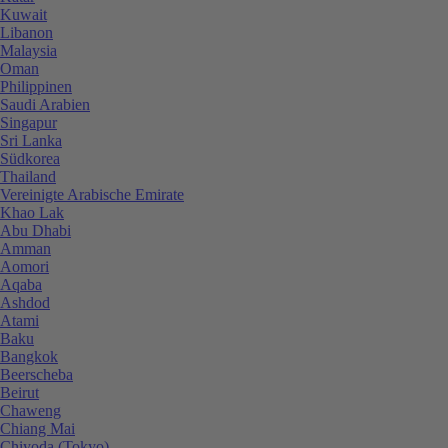
Kuwait
Libanon
Malaysia
Oman
Philippinen
Saudi Arabien
Singapur
Sri Lanka
Südkorea
Thailand
Vereinigte Arabische Emirate
Khao Lak
Abu Dhabi
Amman
Aomori
Aqaba
Ashdod
Atami
Baku
Bangkok
Beerscheba
Beirut
Chaweng
Chiang Mai
Chiyoda (Tokyo)