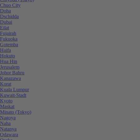
Chuo City
Doha
Dschidda
Dubai
Eilat
Fujairah
Fukuoka
Gotemba
Haifa
Hokuto
Hua Hin
Jerusalem
Johor Bahru
Kanazawa
Korat
Kuala Lumpur
Kuwait-Stadt
Kyoto
Maskat
Minato (Tokyo)
Nagoya
Naha
Natanya
Odawara