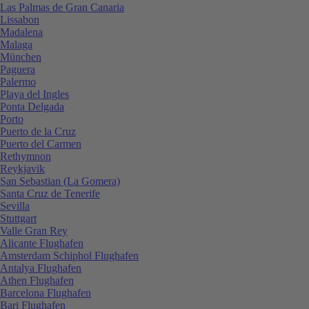
Las Palmas de Gran Canaria
Lissabon
Madalena
Malaga
München
Paguera
Palermo
Playa del Ingles
Ponta Delgada
Porto
Puerto de la Cruz
Puerto del Carmen
Rethymnon
Reykjavik
San Sebastian (La Gomera)
Santa Cruz de Tenerife
Sevilla
Stuttgart
Valle Gran Rey
Alicante Flughafen
Amsterdam Schiphol Flughafen
Antalya Flughafen
Athen Flughafen
Barcelona Flughafen
Bari Flughafen