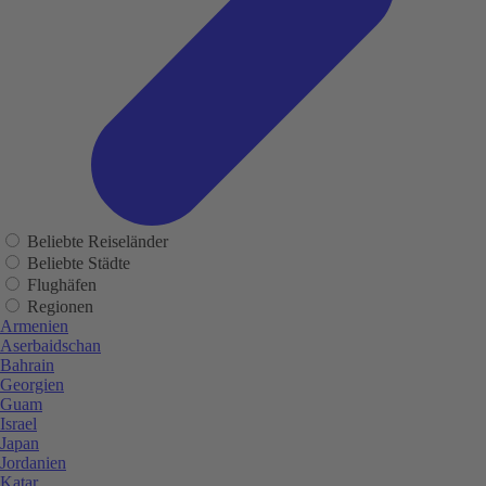
Beliebte Reiseländer
Beliebte Städte
Flughäfen
Regionen
Armenien
Aserbaidschan
Bahrain
Georgien
Guam
Israel
Japan
Jordanien
Katar