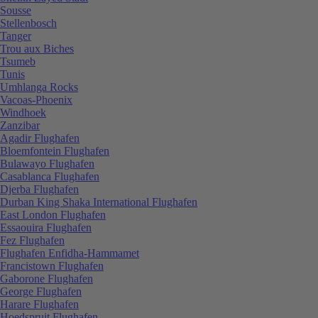
Sousse
Stellenbosch
Tanger
Trou aux Biches
Tsumeb
Tunis
Umhlanga Rocks
Vacoas-Phoenix
Windhoek
Zanzibar
Agadir Flughafen
Bloemfontein Flughafen
Bulawayo Flughafen
Casablanca Flughafen
Djerba Flughafen
Durban King Shaka International Flughafen
East London Flughafen
Essaouira Flughafen
Fez Flughafen
Flughafen Enfidha-Hammamet
Francistown Flughafen
Gaborone Flughafen
George Flughafen
Harare Flughafen
Hoedspruit Flughafen