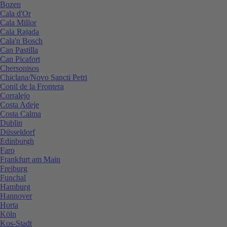
Bozen
Cala d'Or
Cala Millor
Cala Rajada
Cala'n Bosch
Can Pastilla
Can Picafort
Chersonisos
Chiclana/Novo Sancti Petri
Conil de la Frontera
Corralejo
Costa Adeje
Costa Calma
Dublin
Düsseldorf
Edinburgh
Faro
Frankfurt am Main
Freiburg
Funchal
Hamburg
Hannover
Horta
Köln
Kos-Stadt