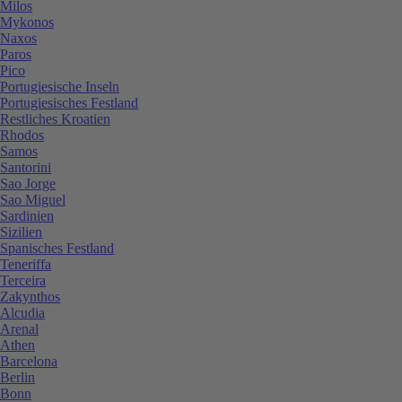
Milos
Mykonos
Naxos
Paros
Pico
Portugiesische Inseln
Portugiesisches Festland
Restliches Kroatien
Rhodos
Samos
Santorini
Sao Jorge
Sao Miguel
Sardinien
Sizilien
Spanisches Festland
Teneriffa
Terceira
Zakynthos
Alcudia
Arenal
Athen
Barcelona
Berlin
Bonn