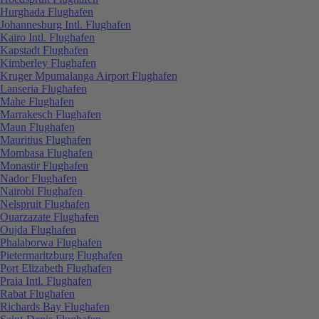
Hurghada Flughafen
Johannesburg Intl. Flughafen
Kairo Intl. Flughafen
Kapstadt Flughafen
Kimberley Flughafen
Kruger Mpumalanga Airport Flughafen
Lanseria Flughafen
Mahe Flughafen
Marrakesch Flughafen
Maun Flughafen
Mauritius Flughafen
Mombasa Flughafen
Monastir Flughafen
Nador Flughafen
Nairobi Flughafen
Nelspruit Flughafen
Ouarzazate Flughafen
Oujda Flughafen
Phalaborwa Flughafen
Pietermaritzburg Flughafen
Port Elizabeth Flughafen
Praia Intl. Flughafen
Rabat Flughafen
Richards Bay Flughafen