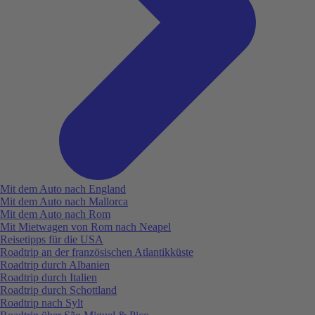
Mit dem Auto nach England
Mit dem Auto nach Mallorca
Mit dem Auto nach Rom
Mit Mietwagen von Rom nach Neapel
Reisetipps für die USA
Roadtrip an der französischen Atlantikküste
Roadtrip durch Albanien
Roadtrip durch Italien
Roadtrip durch Schottland
Roadtrip nach Sylt