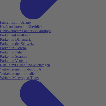
Fahrangst im Urlaub
Kraftstoffarten im Überblick
Linksverkehr: Länder & Fahrtipps
Parken auf Mallorca
Parken in Dänemark
Parken in der Schweiz
Parken in Florenz
Parken in Italien
Parken in Spanien
Parken in Venedig
Urlaub mit Hund und Mietwagen
Verkehrsregeln in den USA
Verkehrsregeln in Italien
Weitere Mietwagen-Tipps