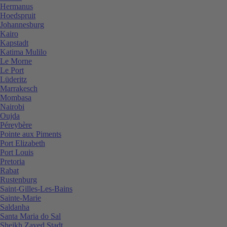
Hermanus
Hoedspruit
Johannesburg
Kairo
Kapstadt
Katima Mulilo
Le Morne
Le Port
Lüderitz
Marrakesch
Mombasa
Nairobi
Oujda
Péreybère
Pointe aux Piments
Port Elizabeth
Port Louis
Pretoria
Rabat
Rustenburg
Saint-Gilles-Les-Bains
Sainte-Marie
Saldanha
Santa Maria do Sal
Sheikh Zayed Stadt