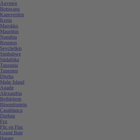
Ägypten
Botswana
Kapeverden
Kenia
Marokko
Mauritius
Namibia
Reunion
Seychellen
Simbabwe
Südafrika
Tanzania
Tunesien
Djerba
Mahe Island
Agadir
Alexandria
Bethlehem
Bloemfontein
Casablanca
Durban
Fez
Flic en Flac
Grand Baie
Harare