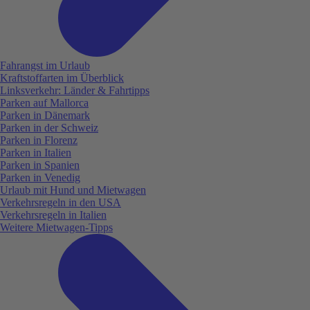
Fahrangst im Urlaub
Kraftstoffarten im Überblick
Linksverkehr: Länder & Fahrtipps
Parken auf Mallorca
Parken in Dänemark
Parken in der Schweiz
Parken in Florenz
Parken in Italien
Parken in Spanien
Parken in Venedig
Urlaub mit Hund und Mietwagen
Verkehrsregeln in den USA
Verkehrsregeln in Italien
Weitere Mietwagen-Tipps