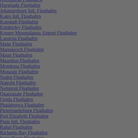
Hurghada Flughafen
Johannesburg Intl. Flughafen
Kairo Intl. Flughafen
Kapstadt Flughafen
Kimberley Flughafen
Kruger Mpumalanga Airport Flughafen
Lanseria Flughafen
Mahe Flughafen
Marrakesch Flughafen
Maun Flughafen
Mauritius Flughafen
Mombasa Flughafen
Monastir Flughafen
Nador Flughafen
Nairobi Flughafen
Nelspruit Flughafen
Ouarzazate Flughafen
Oujda Flughafen
Phalaborwa Flughafen
Pietermaritzburg Flughafen
Port Elizabeth Flughafen
Praia Intl. Flughafen
Rabat Flughafen
Richards Bay Flughafen