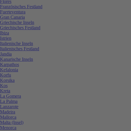
Flores
Französisches Festland
Fuerteventura
Gran Canaria
Griechische Inseln
Griechisches Festland
Ibiza
Istrien
Italienische Inseln
Italienisches Festland
Jandia
Kanarische Inseln
Karpathos
Kefalonia
Korfu
Korsika
Kos
Kreta
La Gomera
La Palma
Lanzarote
Madeira
Mallorca
Malta (Insel)
Menorca