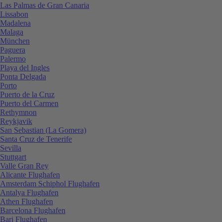
Las Palmas de Gran Canaria
Lissabon
Madalena
Malaga
München
Paguera
Palermo
Playa del Ingles
Ponta Delgada
Porto
Puerto de la Cruz
Puerto del Carmen
Rethymnon
Reykjavik
San Sebastian (La Gomera)
Santa Cruz de Tenerife
Sevilla
Stuttgart
Valle Gran Rey
Alicante Flughafen
Amsterdam Schiphol Flughafen
Antalya Flughafen
Athen Flughafen
Barcelona Flughafen
Bari Flughafen