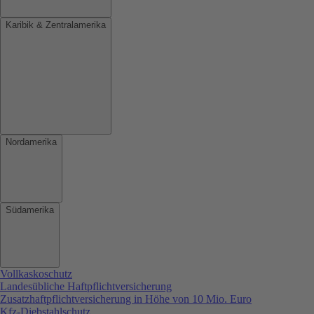
Karibik & Zentralamerika
Nordamerika
Südamerika
Vollkaskoschutz
Landesübliche Haftpflichtversicherung
Zusatzhaftpflichtversicherung in Höhe von 10 Mio. Euro
Kfz-Diebstahlschutz