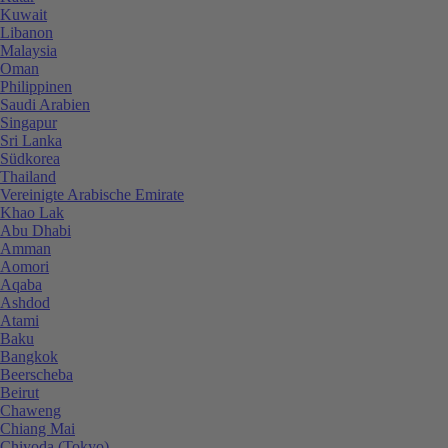
Kuwait
Libanon
Malaysia
Oman
Philippinen
Saudi Arabien
Singapur
Sri Lanka
Südkorea
Thailand
Vereinigte Arabische Emirate
Khao Lak
Abu Dhabi
Amman
Aomori
Aqaba
Ashdod
Atami
Baku
Bangkok
Beerscheba
Beirut
Chaweng
Chiang Mai
Chiyoda (Tokyo)