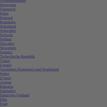
Nordmazedonien
Norwegen
Österreich
Polen
Portugal
Rumänien
Schottland
Schweden
Schweiz
Serbien
Slowakei
Slowenien
Spanien
Tschechische Republik
Türkei
Ungarn
Vereinigtes Königreich und Nordirland
Wales
Zypern
Azoren
Balearen
Dalmatien
Dänisches Festland
Elba
Faial