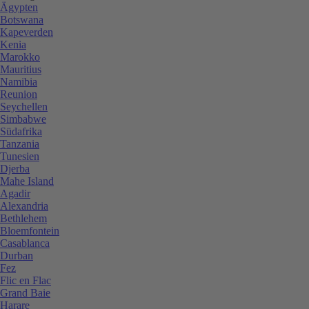
Ägypten
Botswana
Kapeverden
Kenia
Marokko
Mauritius
Namibia
Reunion
Seychellen
Simbabwe
Südafrika
Tanzania
Tunesien
Djerba
Mahe Island
Agadir
Alexandria
Bethlehem
Bloemfontein
Casablanca
Durban
Fez
Flic en Flac
Grand Baie
Harare