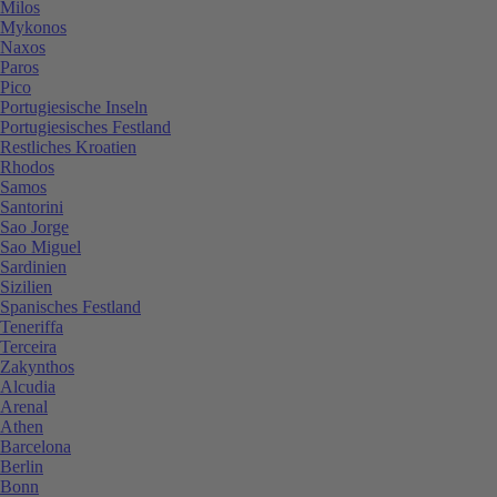
Milos
Mykonos
Naxos
Paros
Pico
Portugiesische Inseln
Portugiesisches Festland
Restliches Kroatien
Rhodos
Samos
Santorini
Sao Jorge
Sao Miguel
Sardinien
Sizilien
Spanisches Festland
Teneriffa
Terceira
Zakynthos
Alcudia
Arenal
Athen
Barcelona
Berlin
Bonn