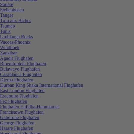
Sousse
Stellenbosch
Tanger
Trou aux Biches
Tsumeb
Tunis
Umhlanga Rocks
Vacoas-Phoenix
Windhoek
Zanzibar
Agadir Flughafen
Bloemfontein Flughafen
Bulawayo Flughafen
Casablanca Flughafen
Djerba Flughafen
Durban King Shaka International Flughafen
East London Flughafen
Essaouira Flughafen
Fez Flughafen
Flughafen Enfidha-Hammamet
Francistown Flughafen
Gaborone Flughafen
George Flughafen
Harare Flughafen
Hoedspruit Flughafen