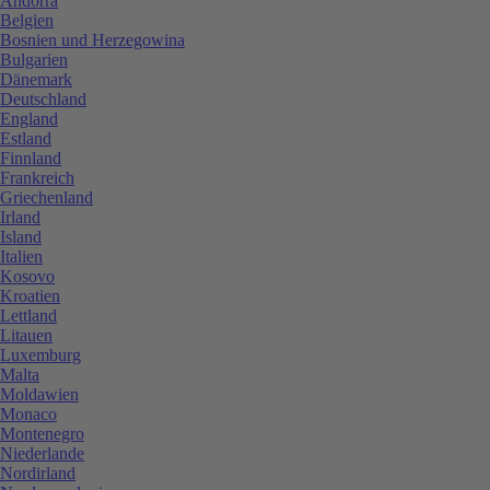
Andorra
Belgien
Bosnien und Herzegowina
Bulgarien
Dänemark
Deutschland
England
Estland
Finnland
Frankreich
Griechenland
Irland
Island
Italien
Kosovo
Kroatien
Lettland
Litauen
Luxemburg
Malta
Moldawien
Monaco
Montenegro
Niederlande
Nordirland