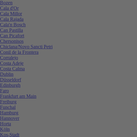
Bozen
Cala d'Or
Cala Millor
Cala Rajada
Cala'n Bosch
Can Pastilla
Can Picafort
Chersonisos
Chiclana/Novo Sancti Petri
Conil de la Frontera
Corralejo
Costa Adeje
Costa Calma
Dublin
Düsseldorf
Edinburgh
Faro
Frankfurt am Main
Freiburg
Funchal
Hamburg
Hannover
Horta
Köln
Kos-Stadt