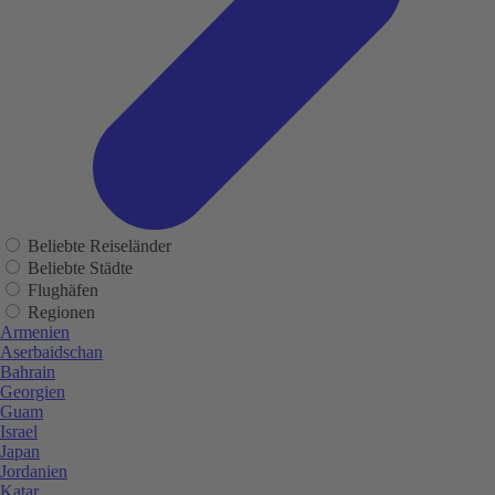
Beliebte Reiseländer
Beliebte Städte
Flughäfen
Regionen
Armenien
Aserbaidschan
Bahrain
Georgien
Guam
Israel
Japan
Jordanien
Katar