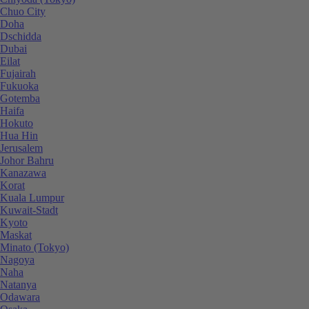
Chuo City
Doha
Dschidda
Dubai
Eilat
Fujairah
Fukuoka
Gotemba
Haifa
Hokuto
Hua Hin
Jerusalem
Johor Bahru
Kanazawa
Korat
Kuala Lumpur
Kuwait-Stadt
Kyoto
Maskat
Minato (Tokyo)
Nagoya
Naha
Natanya
Odawara