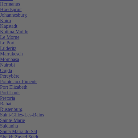
Hermanus
Hoedspruit
Johannesburg
Kairo
Kapstadt
Katima Mulilo
Le Morne
Le Port
Lüderitz
Marrakesch
Mombasa
Nairobi
Oujda
Péreybère
Pointe aux Piments
Port Elizabeth
Port Louis
Pretoria
Rabat
Rustenburg
Saint-Gilles-Les-Bains
Sainte-Marie
Saldanha
Santa Maria do Sal
Sheikh Zayed Stadt