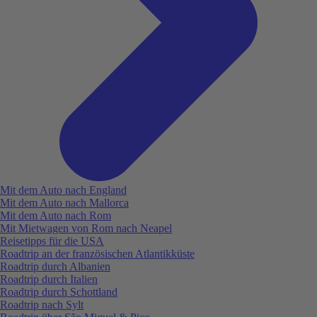
Mit dem Auto nach England
Mit dem Auto nach Mallorca
Mit dem Auto nach Rom
Mit Mietwagen von Rom nach Neapel
Reisetipps für die USA
Roadtrip an der französischen Atlantikküste
Roadtrip durch Albanien
Roadtrip durch Italien
Roadtrip durch Schottland
Roadtrip nach Sylt