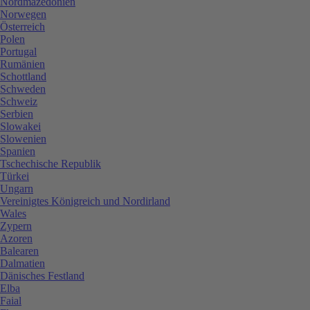
Nordmazedonien
Norwegen
Österreich
Polen
Portugal
Rumänien
Schottland
Schweden
Schweiz
Serbien
Slowakei
Slowenien
Spanien
Tschechische Republik
Türkei
Ungarn
Vereinigtes Königreich und Nordirland
Wales
Zypern
Azoren
Balearen
Dalmatien
Dänisches Festland
Elba
Faial