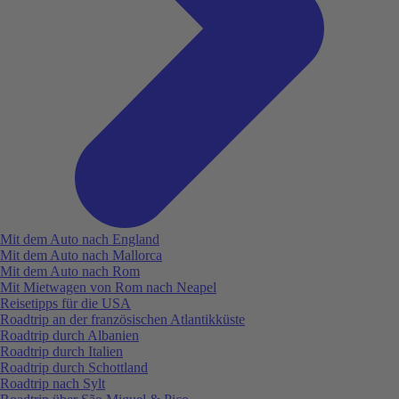
Mit dem Auto nach England
Mit dem Auto nach Mallorca
Mit dem Auto nach Rom
Mit Mietwagen von Rom nach Neapel
Reisetipps für die USA
Roadtrip an der französischen Atlantikküste
Roadtrip durch Albanien
Roadtrip durch Italien
Roadtrip durch Schottland
Roadtrip nach Sylt