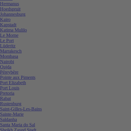
Hermanus
Hoedspruit
Johannesburg
Kairo
Kapstadt
Katima Mulilo
Le Morne
Le Port
Lüderitz
Marrakesch
Mombasa
Nairobi
Oujda
Péreybère
Pointe aux Piments
Port Elizabeth
Port Louis
Pretoria
Rabat
Rustenburg
Saint-Gilles-Les-Bains
Sainte-Marie
Saldanha
Santa Maria do Sal
Sheikh Zayed Stadt