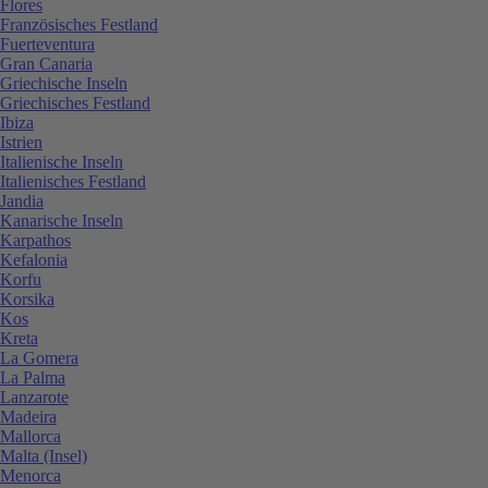
Flores
Französisches Festland
Fuerteventura
Gran Canaria
Griechische Inseln
Griechisches Festland
Ibiza
Istrien
Italienische Inseln
Italienisches Festland
Jandia
Kanarische Inseln
Karpathos
Kefalonia
Korfu
Korsika
Kos
Kreta
La Gomera
La Palma
Lanzarote
Madeira
Mallorca
Malta (Insel)
Menorca