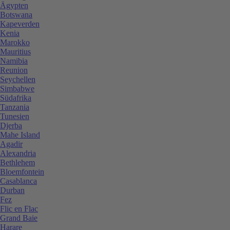
Ägypten
Botswana
Kapeverden
Kenia
Marokko
Mauritius
Namibia
Reunion
Seychellen
Simbabwe
Südafrika
Tanzania
Tunesien
Djerba
Mahe Island
Agadir
Alexandria
Bethlehem
Bloemfontein
Casablanca
Durban
Fez
Flic en Flac
Grand Baie
Harare