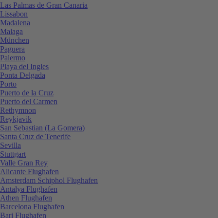
Las Palmas de Gran Canaria
Lissabon
Madalena
Malaga
München
Paguera
Palermo
Playa del Ingles
Ponta Delgada
Porto
Puerto de la Cruz
Puerto del Carmen
Rethymnon
Reykjavik
San Sebastian (La Gomera)
Santa Cruz de Tenerife
Sevilla
Stuttgart
Valle Gran Rey
Alicante Flughafen
Amsterdam Schiphol Flughafen
Antalya Flughafen
Athen Flughafen
Barcelona Flughafen
Bari Flughafen