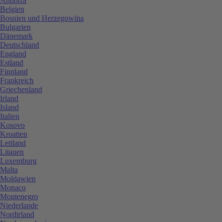
Andorra
Belgien
Bosnien und Herzegowina
Bulgarien
Dänemark
Deutschland
England
Estland
Finnland
Frankreich
Griechenland
Irland
Island
Italien
Kosovo
Kroatien
Lettland
Litauen
Luxemburg
Malta
Moldawien
Monaco
Montenegro
Niederlande
Nordirland