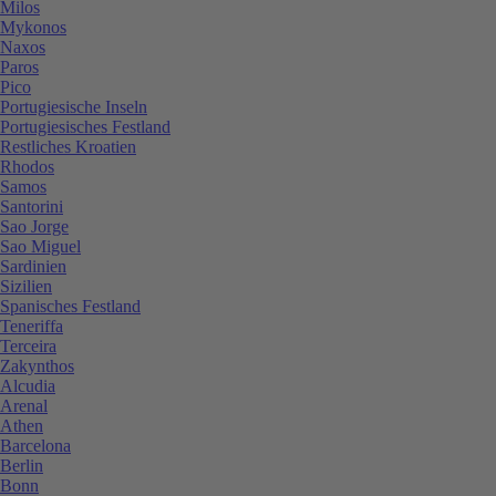
Milos
Mykonos
Naxos
Paros
Pico
Portugiesische Inseln
Portugiesisches Festland
Restliches Kroatien
Rhodos
Samos
Santorini
Sao Jorge
Sao Miguel
Sardinien
Sizilien
Spanisches Festland
Teneriffa
Terceira
Zakynthos
Alcudia
Arenal
Athen
Barcelona
Berlin
Bonn