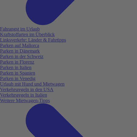
Fahrangst im Urlaub
Kraftstoffarten im Überblick
Linksverkehr: Länder & Fahrtipps
Parken auf Mallorca
Parken in Dänemark
Parken in der Schweiz
Parken in Florenz
Parken in Italien
Parken in Spanien
Parken in Venedig
Urlaub mit Hund und Mietwagen
Verkehrsregeln in den USA
Verkehrsregeln in Italien
Weitere Mietwagen-Tipps