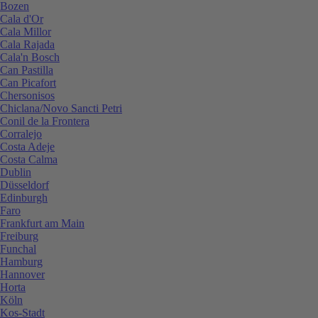
Bozen
Cala d'Or
Cala Millor
Cala Rajada
Cala'n Bosch
Can Pastilla
Can Picafort
Chersonisos
Chiclana/Novo Sancti Petri
Conil de la Frontera
Corralejo
Costa Adeje
Costa Calma
Dublin
Düsseldorf
Edinburgh
Faro
Frankfurt am Main
Freiburg
Funchal
Hamburg
Hannover
Horta
Köln
Kos-Stadt