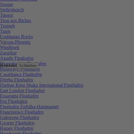
Sousse
Stellenbosch
Tanger
Trou aux Biches
Tsumeb
Tunis
Umhlanga Rocks
Vacoas-Phoenix
Windhoek
Zanzibar
Agadir Flughafen
Bloemfontein Flughafen
Kontakt
Schließen
Bulawayo Flughafen
Casablanca Flughafen
Djerba Flughafen
Durban King Shaka International Flughafen
East London Flughafen
Essaouira Flughafen
Fez Flughafen
Flughafen Enfidha-Hammamet
Francistown Flughafen
Gaborone Flughafen
George Flughafen
Harare Flughafen
Hoedspruit Flughafen