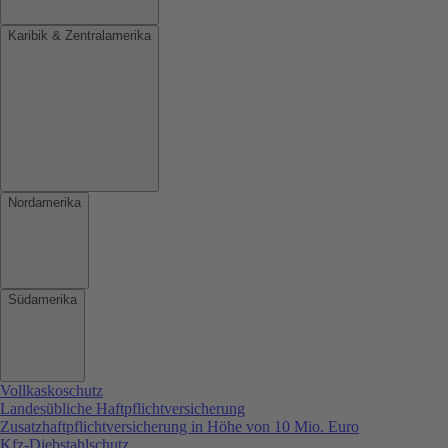
Karibik & Zentralamerika
Nordamerika
Südamerika
Vollkaskoschutz
Landesübliche Haftpflichtversicherung
Zusatzhaftpflichtversicherung in Höhe von 10 Mio. Euro
Kfz-Diebstahlschutz