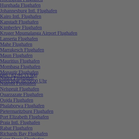
Hurghada Flughafen
Johannesburg Intl. Flughafen
Kairo Intl. Flughafen
Kapstadt Flughafen
Kimberley Flughafen
Kruger Mpumalanga Airport Flughafen
Lanseria Flughafen
Mahe Flughafen
Marrakesch Flughafen
Maun Flughafen
Mauritius Flughafen
Mombasa Flughafen
Monastir Flughafen
089 / 82 99 33 900
Nador Flughafen
erreichbar ab 09:00 Uhr
Nairobi Flughafen
Nelspruit Flughafen
Ouarzazate Flughafen
Oujda Flughafen
Phalaborwa Flughafen
Pietermaritzburg Flughafen
Port Elizabeth Flughafen
Praia Intl. Flughafen
Rabat Flughafen
Richards Bay Flughafen