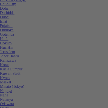
Chuo City
Doha
Dschidda
Dubai
Eilat
Fujairah
Fukuoka
Gotemba
Haifa
Hokuto
Hua Hin
Jerusalem
Johor Bahru
Kanazawa
Korat
Kuala Lumpur
Kuwait-Stadt
Kyoto
Maskat
Minato (Tokyo)
Nagoya
Naha
Natanya
Odawara