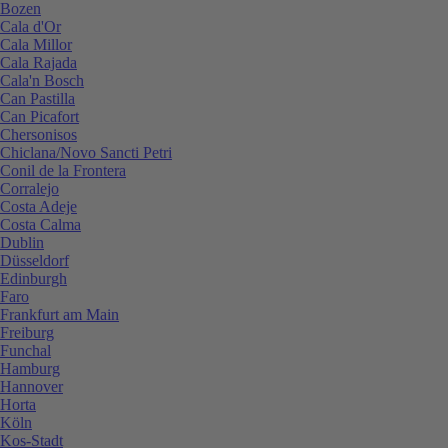
Bozen
Cala d'Or
Cala Millor
Cala Rajada
Cala'n Bosch
Can Pastilla
Can Picafort
Chersonisos
Chiclana/Novo Sancti Petri
Conil de la Frontera
Corralejo
Costa Adeje
Costa Calma
Dublin
Düsseldorf
Edinburgh
Faro
Frankfurt am Main
Freiburg
Funchal
Hamburg
Hannover
Horta
Köln
Kos-Stadt