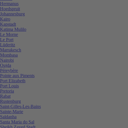
Hermanus
Hoedspruit
Johannesburg
Kairo
Kapstadt
Katima Mulilo
Le Morne
Le Port
Lüderitz
Marrakesch
Mombasa
Nairobi
Oujda
Péreybère
Pointe aux Piments
Port Elizabeth
Port Louis
Pretoria
Rabat
Rustenburg
Saint-Gilles-Les-Bains
Sainte-Marie
Saldanha
Santa Maria do Sal
Sheikh Zayed Stadt