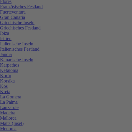
Flores
Französisches Festland
Fuerteventura
Gran Canaria
Griechische Inseln
Griechisches Festland
Ibiza
Istrien
Italienische Inseln
Italienisches Festland
Jandia
Kanarische Inseln
Karpathos
Kefalonia
Korfu
Korsika
Kos
Kreta
La Gomera
La Palma
Lanzarote
Madeira
Mallorca
Malta (Insel)
Menorca