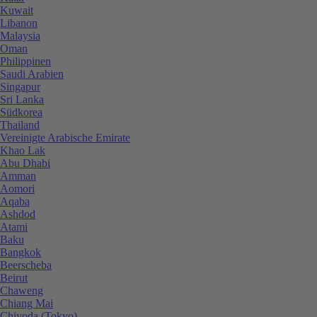
Kuwait
Libanon
Malaysia
Oman
Philippinen
Saudi Arabien
Singapur
Sri Lanka
Südkorea
Thailand
Vereinigte Arabische Emirate
Khao Lak
Abu Dhabi
Amman
Aomori
Aqaba
Ashdod
Atami
Baku
Bangkok
Beerscheba
Beirut
Chaweng
Chiang Mai
Chiyoda (Tokyo)