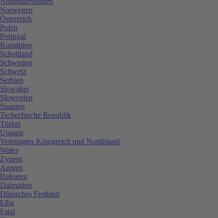
Nordmazedonien
Norwegen
Österreich
Polen
Portugal
Rumänien
Schottland
Schweden
Schweiz
Serbien
Slowakei
Slowenien
Spanien
Tschechische Republik
Türkei
Ungarn
Vereinigtes Königreich und Nordirland
Wales
Zypern
Azoren
Balearen
Dalmatien
Dänisches Festland
Elba
Faial