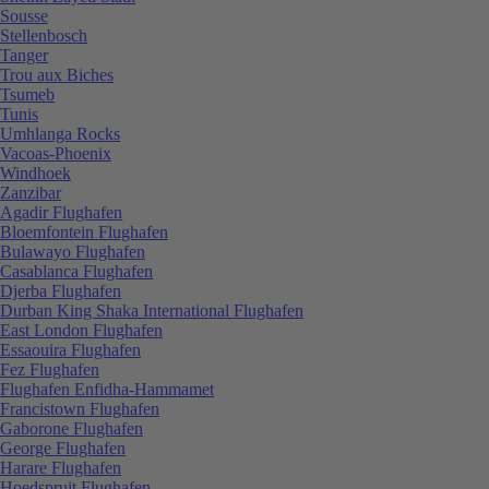
Sousse
Stellenbosch
Tanger
Trou aux Biches
Tsumeb
Tunis
Umhlanga Rocks
Vacoas-Phoenix
Windhoek
Zanzibar
Agadir Flughafen
Bloemfontein Flughafen
Bulawayo Flughafen
Casablanca Flughafen
Djerba Flughafen
Durban King Shaka International Flughafen
East London Flughafen
Essaouira Flughafen
Fez Flughafen
Flughafen Enfidha-Hammamet
Francistown Flughafen
Gaborone Flughafen
George Flughafen
Harare Flughafen
Hoedspruit Flughafen