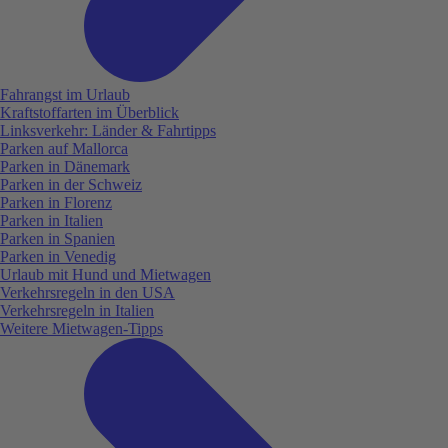
Fahrangst im Urlaub
Kraftstoffarten im Überblick
Linksverkehr: Länder & Fahrtipps
Parken auf Mallorca
Parken in Dänemark
Parken in der Schweiz
Parken in Florenz
Parken in Italien
Parken in Spanien
Parken in Venedig
Urlaub mit Hund und Mietwagen
Verkehrsregeln in den USA
Verkehrsregeln in Italien
Weitere Mietwagen-Tipps