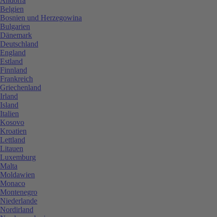
Andorra
Belgien
Bosnien und Herzegowina
Bulgarien
Dänemark
Deutschland
England
Estland
Finnland
Frankreich
Griechenland
Irland
Island
Italien
Kosovo
Kroatien
Lettland
Litauen
Luxemburg
Malta
Moldawien
Monaco
Montenegro
Niederlande
Nordirland