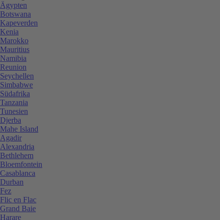
Ägypten
Botswana
Kapeverden
Kenia
Marokko
Mauritius
Namibia
Reunion
Seychellen
Simbabwe
Südafrika
Tanzania
Tunesien
Djerba
Mahe Island
Agadir
Alexandria
Bethlehem
Bloemfontein
Casablanca
Durban
Fez
Flic en Flac
Grand Baie
Harare