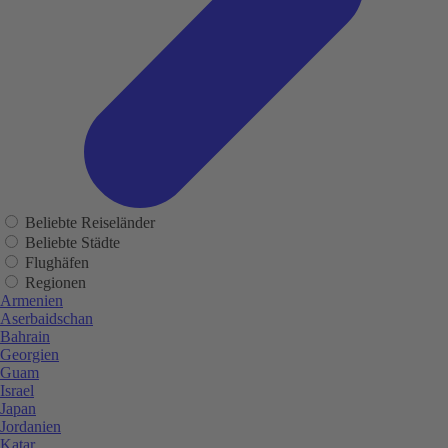
Beliebte Reiseländer
Beliebte Städte
Flughäfen
Regionen
Armenien
Aserbaidschan
Bahrain
Georgien
Guam
Israel
Japan
Jordanien
Katar