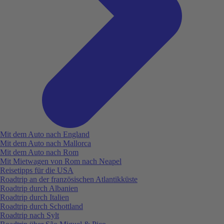
Mit dem Auto nach England
Mit dem Auto nach Mallorca
Mit dem Auto nach Rom
Mit Mietwagen von Rom nach Neapel
Reisetipps für die USA
Roadtrip an der französischen Atlantikküste
Roadtrip durch Albanien
Roadtrip durch Italien
Roadtrip durch Schottland
Roadtrip nach Sylt