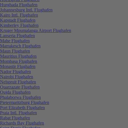
Hurghada Flughafen
Johannesburg Intl. Flughafen
Kairo Intl. Flughafen
Kapstadt Flughafen
Kimberley Flughafen
Kruger Mpumalanga Airport Flughafen
Lanseria Flughafen
Mahe Flughafen
Marrakesch Flughafen
Maun Flughafen
Mauritius Flughafen
Mombasa Flughafen
Monastir Flughafen
Nador Flughafen
Nairobi Flughafen
Nelspruit Flughafen
Ouarzazate Flughafen
Oujda Flughafen
Phalaborwa Flughafen
Pietermaritzburg Flughafen
Port Elizabeth Flughafen
Praia Intl. Flughafen
Rabat Flughafen
Richards Bay Flughafen