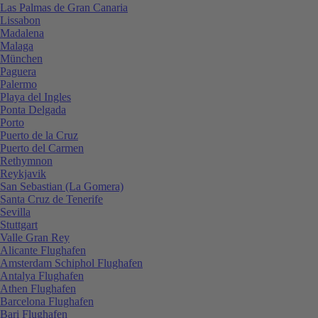
Las Palmas de Gran Canaria
Lissabon
Madalena
Malaga
München
Paguera
Palermo
Playa del Ingles
Ponta Delgada
Porto
Puerto de la Cruz
Puerto del Carmen
Rethymnon
Reykjavik
San Sebastian (La Gomera)
Santa Cruz de Tenerife
Sevilla
Stuttgart
Valle Gran Rey
Alicante Flughafen
Amsterdam Schiphol Flughafen
Antalya Flughafen
Athen Flughafen
Barcelona Flughafen
Bari Flughafen