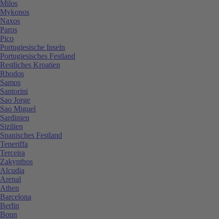
Milos
Mykonos
Naxos
Paros
Pico
Portugiesische Inseln
Portugiesisches Festland
Restliches Kroatien
Rhodos
Samos
Santorini
Sao Jorge
Sao Miguel
Sardinien
Sizilien
Spanisches Festland
Teneriffa
Terceira
Zakynthos
Alcudia
Arenal
Athen
Barcelona
Berlin
Bonn