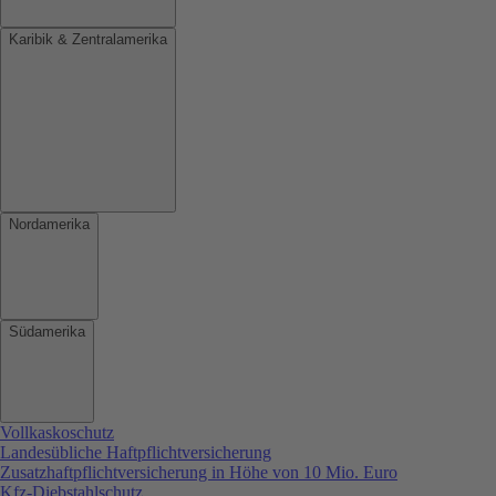
Karibik & Zentralamerika
Nordamerika
Südamerika
Vollkaskoschutz
Landesübliche Haftpflichtversicherung
Zusatzhaftpflichtversicherung in Höhe von 10 Mio. Euro
Kfz-Diebstahlschutz