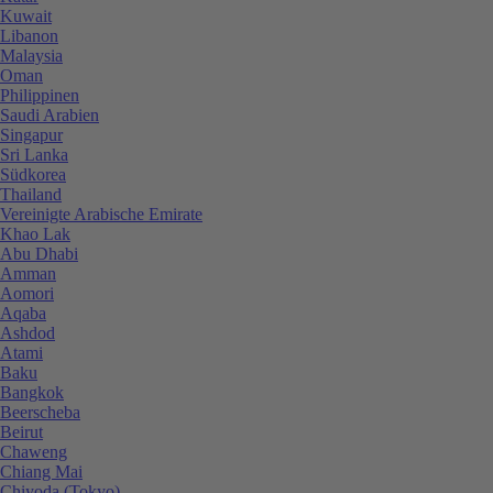
Kuwait
Libanon
Malaysia
Oman
Philippinen
Saudi Arabien
Singapur
Sri Lanka
Südkorea
Thailand
Vereinigte Arabische Emirate
Khao Lak
Abu Dhabi
Amman
Aomori
Aqaba
Ashdod
Atami
Baku
Bangkok
Beerscheba
Beirut
Chaweng
Chiang Mai
Chiyoda (Tokyo)