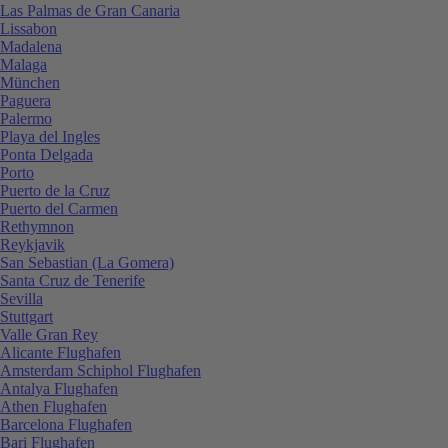
Las Palmas de Gran Canaria
Lissabon
Madalena
Malaga
München
Paguera
Palermo
Playa del Ingles
Ponta Delgada
Porto
Puerto de la Cruz
Puerto del Carmen
Rethymnon
Reykjavik
San Sebastian (La Gomera)
Santa Cruz de Tenerife
Sevilla
Stuttgart
Valle Gran Rey
Alicante Flughafen
Amsterdam Schiphol Flughafen
Antalya Flughafen
Athen Flughafen
Barcelona Flughafen
Bari Flughafen