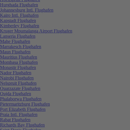
Hurghada Flughafen
Johannesburg Intl. Flughafen
Kairo Intl. Flughafen
Kapstadt Flughafen
Kimberley Flughafen
Kruger Mpumalanga Airport Flughafen
Lanseria Flughafen
Mahe Flughafen
Marrakesch Flughafen
Maun Flughafen
Mauritius Flughafen
Mombasa Flughafen
Monastir Flughafen
Nador Flughafen
Nairobi Flughafen
Nelspruit Flughafen
Ouarzazate Flughafen
Oujda Flughafen
Phalaborwa Flughafen
Pietermaritzburg Flughafen
Port Elizabeth Flughafen
Praia Intl. Flughafen
Rabat Flughafen
Richards Bay Flughafen