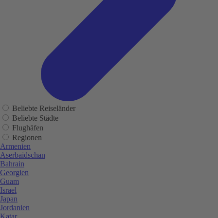
Beliebte Reiseländer
Beliebte Städte
Flughäfen
Regionen
Armenien
Aserbaidschan
Bahrain
Georgien
Guam
Israel
Japan
Jordanien
Katar