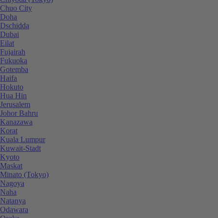
Chuo City
Doha
Dschidda
Dubai
Eilat
Fujairah
Fukuoka
Gotemba
Haifa
Hokuto
Hua Hin
Jerusalem
Johor Bahru
Kanazawa
Korat
Kuala Lumpur
Kuwait-Stadt
Kyoto
Maskat
Minato (Tokyo)
Nagoya
Naha
Natanya
Odawara