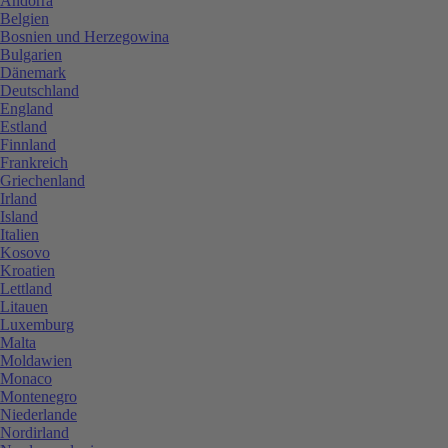
Andorra
Belgien
Bosnien und Herzegowina
Bulgarien
Dänemark
Deutschland
England
Estland
Finnland
Frankreich
Griechenland
Irland
Island
Italien
Kosovo
Kroatien
Lettland
Litauen
Luxemburg
Malta
Moldawien
Monaco
Montenegro
Niederlande
Nordirland