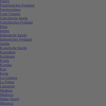
Flores
Französisches Festland
Fuerteventura
Gran Canaria
Griechische Inseln
Griechisches Festland
Ibiza
Istrien
Italienische Inseln
Italienisches Festland
Jandia
Kanarische Inseln
Karpathos
Kefalonia
Korfu
Korsika
Kos
Kreta
La Gomera
La Palma
Lanzarote
Madeira
Mallorca
Malta (Insel)
Menorca