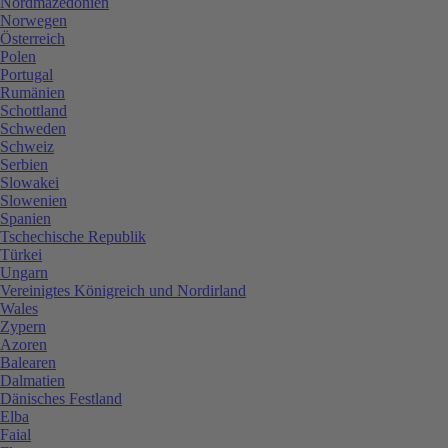
Nordmazedonien
Norwegen
Österreich
Polen
Portugal
Rumänien
Schottland
Schweden
Schweiz
Serbien
Slowakei
Slowenien
Spanien
Tschechische Republik
Türkei
Ungarn
Vereinigtes Königreich und Nordirland
Wales
Zypern
Azoren
Balearen
Dalmatien
Dänisches Festland
Elba
Faial