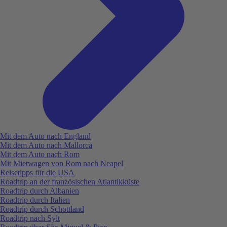
Mit dem Auto nach England
Mit dem Auto nach Mallorca
Mit dem Auto nach Rom
Mit Mietwagen von Rom nach Neapel
Reisetipps für die USA
Roadtrip an der französischen Atlantikküste
Roadtrip durch Albanien
Roadtrip durch Italien
Roadtrip durch Schottland
Roadtrip nach Sylt