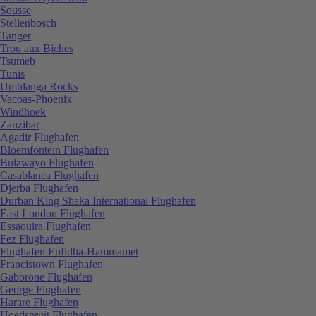
Sousse
Stellenbosch
Tanger
Trou aux Biches
Tsumeb
Tunis
Umhlanga Rocks
Vacoas-Phoenix
Windhoek
Zanzibar
Agadir Flughafen
Bloemfontein Flughafen
Bulawayo Flughafen
Casablanca Flughafen
Djerba Flughafen
Durban King Shaka International Flughafen
East London Flughafen
Essaouira Flughafen
Fez Flughafen
Flughafen Enfidha-Hammamet
Francistown Flughafen
Gaborone Flughafen
George Flughafen
Harare Flughafen
Hoedspruit Flughafen