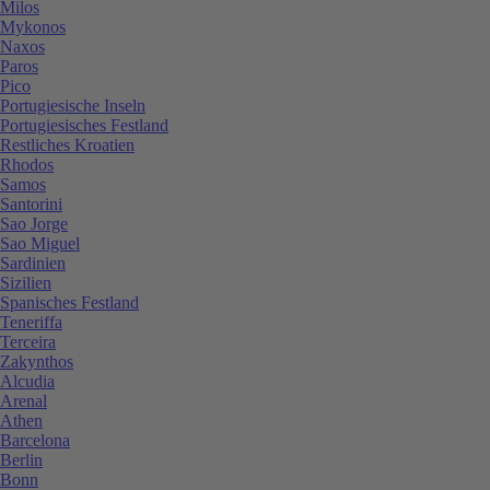
Milos
Mykonos
Naxos
Paros
Pico
Portugiesische Inseln
Portugiesisches Festland
Restliches Kroatien
Rhodos
Samos
Santorini
Sao Jorge
Sao Miguel
Sardinien
Sizilien
Spanisches Festland
Teneriffa
Terceira
Zakynthos
Alcudia
Arenal
Athen
Barcelona
Berlin
Bonn