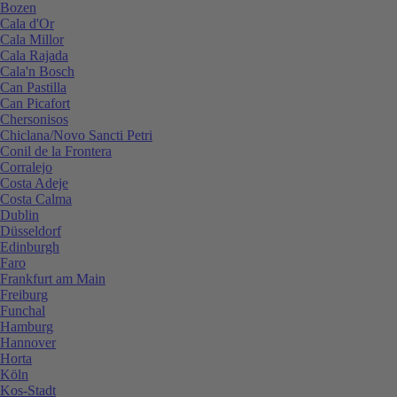
Bozen
Cala d'Or
Cala Millor
Cala Rajada
Cala'n Bosch
Can Pastilla
Can Picafort
Chersonisos
Chiclana/Novo Sancti Petri
Conil de la Frontera
Corralejo
Costa Adeje
Costa Calma
Dublin
Düsseldorf
Edinburgh
Faro
Frankfurt am Main
Freiburg
Funchal
Hamburg
Hannover
Horta
Köln
Kos-Stadt