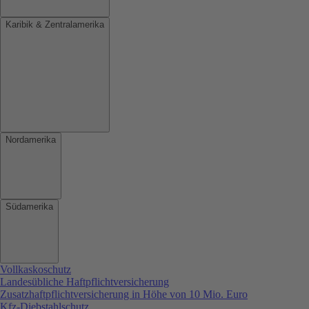
Karibik & Zentralamerika
Nordamerika
Südamerika
Vollkaskoschutz
Landesübliche Haftpflichtversicherung
Zusatzhaftpflichtversicherung in Höhe von 10 Mio. Euro
Kfz-Diebstahlschutz