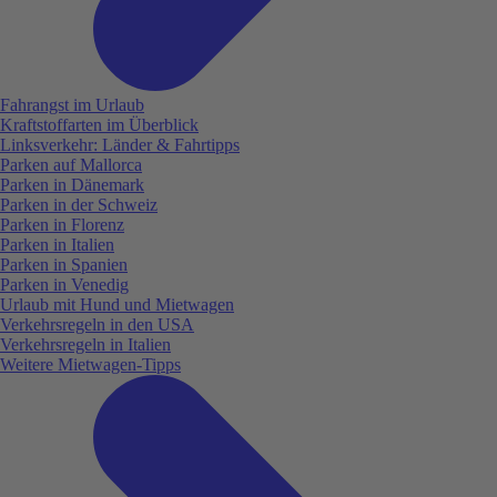
Fahrangst im Urlaub
Kraftstoffarten im Überblick
Linksverkehr: Länder & Fahrtipps
Parken auf Mallorca
Parken in Dänemark
Parken in der Schweiz
Parken in Florenz
Parken in Italien
Parken in Spanien
Parken in Venedig
Urlaub mit Hund und Mietwagen
Verkehrsregeln in den USA
Verkehrsregeln in Italien
Weitere Mietwagen-Tipps