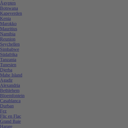
Ägypten
Botswana
Kapeverden
Kenia
Marokko
Mauritius
Namibia
Reunion
Seychellen
Simbabwe
Südafrika
Tanzania
Tunesien
Djerba
Mahe Island
Agadir
Alexandria
Bethlehem
Bloemfontein
Casablanca
Durban
Fez
Flic en Flac
Grand Baie
Harare