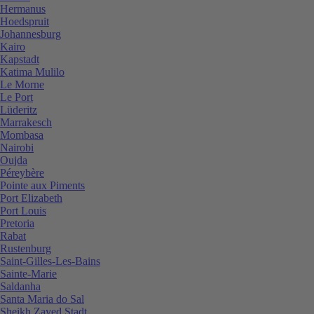
Hermanus
Hoedspruit
Johannesburg
Kairo
Kapstadt
Katima Mulilo
Le Morne
Le Port
Lüderitz
Marrakesch
Mombasa
Nairobi
Oujda
Péreybère
Pointe aux Piments
Port Elizabeth
Port Louis
Pretoria
Rabat
Rustenburg
Saint-Gilles-Les-Bains
Sainte-Marie
Saldanha
Santa Maria do Sal
Sheikh Zayed Stadt