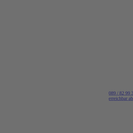
089 / 82 99 
erreichbar a