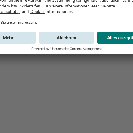
Feedback
Sie haben Fr
Buchung?