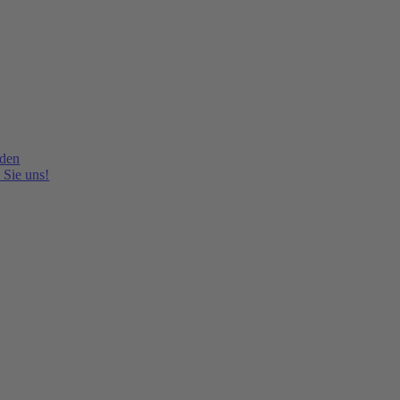
lden
 Sie uns!