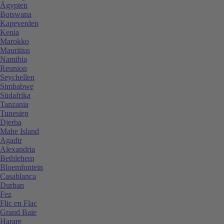
Ägypten
Botswana
Kapeverden
Kenia
Marokko
Mauritius
Namibia
Reunion
Seychellen
Simbabwe
Südafrika
Tanzania
Tunesien
Djerba
Mahe Island
Agadir
Alexandria
Bethlehem
Bloemfontein
Casablanca
Durban
Fez
Flic en Flac
Grand Baie
Harare