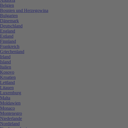
Andorra
Belgien
Bosnien und Herzegowina
Bulgarien
Dänemark
Deutschland
England
Estland
Finnland
Frankreich
Griechenland
Irland
Island
Italien
Kosovo
Kroatien
Lettland
Litauen
Luxemburg
Malta
Moldawien
Monaco
Montenegro
Niederlande
Nordirland