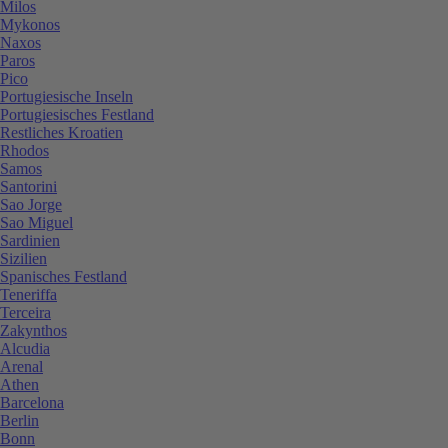
Milos
Mykonos
Naxos
Paros
Pico
Portugiesische Inseln
Portugiesisches Festland
Restliches Kroatien
Rhodos
Samos
Santorini
Sao Jorge
Sao Miguel
Sardinien
Sizilien
Spanisches Festland
Teneriffa
Terceira
Zakynthos
Alcudia
Arenal
Athen
Barcelona
Berlin
Bonn