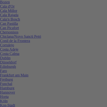
Bozen
Cala d'Or
Cala Millor
Cala Rajada
Cala'n Bosch
Can Pastilla
Can Picafort
Chersonisos
Chiclana/Novo Sancti Petri
Conil de la Frontera
Corralejo
Costa Adeje
Costa Calma
Dublin
Düsseldorf
Edinburgh
Faro
Frankfurt am Main
Freiburg
Funchal
Hamburg
Hannover
Horta
Köln
Kos-Stadt