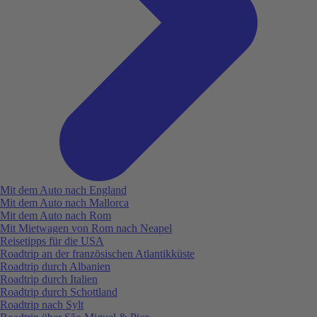
Mit dem Auto nach England
Mit dem Auto nach Mallorca
Mit dem Auto nach Rom
Mit Mietwagen von Rom nach Neapel
Reisetipps für die USA
Roadtrip an der französischen Atlantikküste
Roadtrip durch Albanien
Roadtrip durch Italien
Roadtrip durch Schottland
Roadtrip nach Sylt