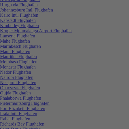
Hurghada Flughafen
Johannesburg Intl. Flughafen
Kairo Intl. Flughafen
Kapstadt Flughafen
Kimberley Flughafen
Kruger Mpumalanga Airport Flughafen
Lanseria Flughafen
Mahe Flughafen
Marrakesch Flughafen
Maun Flughafen
Mauritius Flughafen
Mombasa Flughafen
Monastir Flughafen
Nador Flughafen
Nairobi Flughafen
Nelspruit Flughafen
Ouarzazate Flughafen
Oujda Flughafen
Phalaborwa Flughafen
Pietermaritzburg Flughafen
Port Elizabeth Flughafen
Praia Intl. Flughafen
Rabat Flughafen
Richards Bay Flughafen