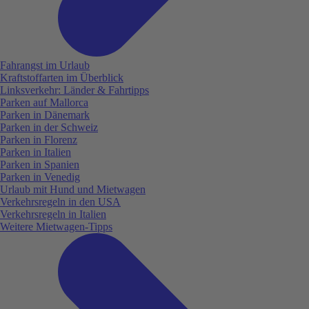
Fahrangst im Urlaub
Kraftstoffarten im Überblick
Linksverkehr: Länder & Fahrtipps
Parken auf Mallorca
Parken in Dänemark
Parken in der Schweiz
Parken in Florenz
Parken in Italien
Parken in Spanien
Parken in Venedig
Urlaub mit Hund und Mietwagen
Verkehrsregeln in den USA
Verkehrsregeln in Italien
Weitere Mietwagen-Tipps