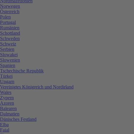
Nordmazedonien
Norwegen
Österreich
Polen
Portugal
Rumänien
Schottland
Schweden
Schweiz
Serbien
Slowakei
Slowenien
Spanien
Tschechische Republik
Türkei
Ungarn
Vereinigtes Königreich und Nordirland
Wales
Zypern
Azoren
Balearen
Dalmatien
Dänisches Festland
Elba
Faial