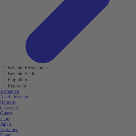
Beliebte Reiseländer
Beliebte Städte
Flughäfen
Regionen
Armenien
Aserbaidschan
Bahrain
Georgien
Guam
Israel
Japan
Jordanien
Katar