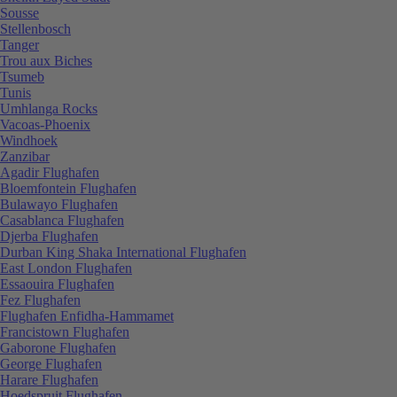
Sousse
Stellenbosch
Tanger
Trou aux Biches
Tsumeb
Tunis
Umhlanga Rocks
Vacoas-Phoenix
Windhoek
Zanzibar
Agadir Flughafen
Bloemfontein Flughafen
Bulawayo Flughafen
Casablanca Flughafen
Djerba Flughafen
Durban King Shaka International Flughafen
East London Flughafen
Essaouira Flughafen
Fez Flughafen
Flughafen Enfidha-Hammamet
Francistown Flughafen
Gaborone Flughafen
George Flughafen
Harare Flughafen
Hoedspruit Flughafen