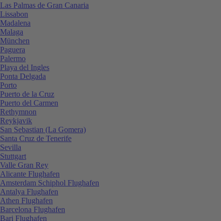
Las Palmas de Gran Canaria
Lissabon
Madalena
Malaga
München
Paguera
Palermo
Playa del Ingles
Ponta Delgada
Porto
Puerto de la Cruz
Puerto del Carmen
Rethymnon
Reykjavik
San Sebastian (La Gomera)
Santa Cruz de Tenerife
Sevilla
Stuttgart
Valle Gran Rey
Alicante Flughafen
Amsterdam Schiphol Flughafen
Antalya Flughafen
Athen Flughafen
Barcelona Flughafen
Bari Flughafen