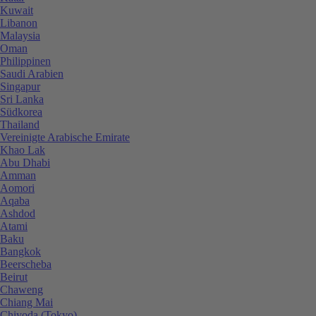
Kuwait
Libanon
Malaysia
Oman
Philippinen
Saudi Arabien
Singapur
Sri Lanka
Südkorea
Thailand
Vereinigte Arabische Emirate
Khao Lak
Abu Dhabi
Amman
Aomori
Aqaba
Ashdod
Atami
Baku
Bangkok
Beerscheba
Beirut
Chaweng
Chiang Mai
Chiyoda (Tokyo)