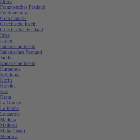
Flores
Französisches Festland
Fuerteventura
Gran Canaria
Griechische Inseln
Griechisches Festland
Ibiza
Istrien
Italienische Inseln
Italienisches Festland
Jandia
Kanarische Inseln
Karpathos
Kefalonia
Korfu
Korsika
Kos
Kreta
La Gomera
La Palma
Lanzarote
Madeira
Mallorca
Malta (Insel)
Menorca