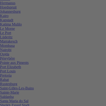
Hermanus
Hoedspruit
Johannesburg
Kairo
Kapstadt
Katima Mulilo
Le Morne
Le Port
Lüderitz
Marrakesch
Mombasa
Nairobi
Oujda
Péreybère
Pointe aux Piments
Port Elizabeth
Port Louis
Pretoria
Rabat
Rustenburg
Saint-Gilles-Les-Bains
Sainte-Marie
Saldanha
Santa Maria do Sal
Sheikh Zayed Stadt