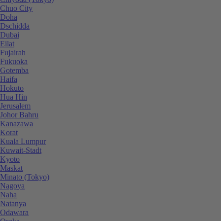
Chuo City
Doha
Dschidda
Dubai
Eilat
Fujairah
Fukuoka
Gotemba
Haifa
Hokuto
Hua Hin
Jerusalem
Johor Bahru
Kanazawa
Korat
Kuala Lumpur
Kuwait-Stadt
Kyoto
Maskat
Minato (Tokyo)
Nagoya
Naha
Natanya
Odawara