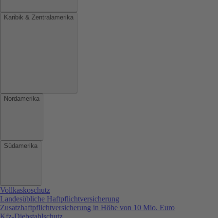
Karibik & Zentralamerika
Nordamerika
Südamerika
Vollkaskoschutz
Landesübliche Haftpflichtversicherung
Zusatzhaftpflichtversicherung in Höhe von 10 Mio. Euro
Kfz-Diebstahlschutz