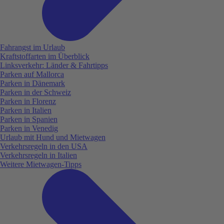
Fahrangst im Urlaub
Kraftstoffarten im Überblick
Linksverkehr: Länder & Fahrtipps
Parken auf Mallorca
Parken in Dänemark
Parken in der Schweiz
Parken in Florenz
Parken in Italien
Parken in Spanien
Parken in Venedig
Urlaub mit Hund und Mietwagen
Verkehrsregeln in den USA
Verkehrsregeln in Italien
Weitere Mietwagen-Tipps