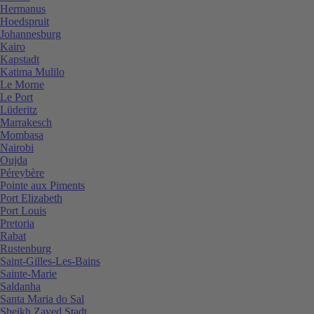
Hermanus
Hoedspruit
Johannesburg
Kairo
Kapstadt
Katima Mulilo
Le Morne
Le Port
Lüderitz
Marrakesch
Mombasa
Nairobi
Oujda
Péreybère
Pointe aux Piments
Port Elizabeth
Port Louis
Pretoria
Rabat
Rustenburg
Saint-Gilles-Les-Bains
Sainte-Marie
Saldanha
Santa Maria do Sal
Sheikh Zayed Stadt