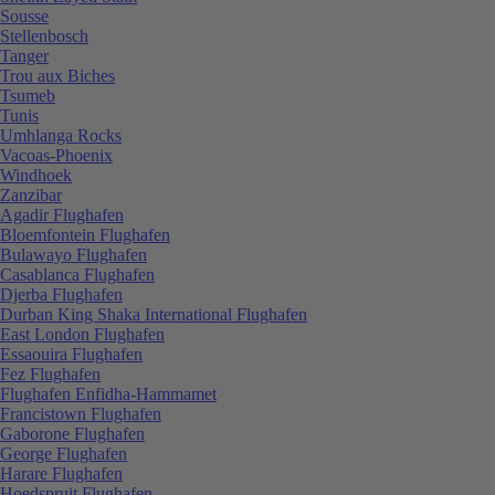
Sousse
Stellenbosch
Tanger
Trou aux Biches
Tsumeb
Tunis
Umhlanga Rocks
Vacoas-Phoenix
Windhoek
Zanzibar
Agadir Flughafen
Bloemfontein Flughafen
Bulawayo Flughafen
Casablanca Flughafen
Djerba Flughafen
Durban King Shaka International Flughafen
East London Flughafen
Essaouira Flughafen
Fez Flughafen
Flughafen Enfidha-Hammamet
Francistown Flughafen
Gaborone Flughafen
George Flughafen
Harare Flughafen
Hoedspruit Flughafen