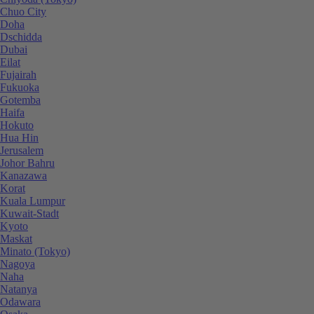
Chuo City
Doha
Dschidda
Dubai
Eilat
Fujairah
Fukuoka
Gotemba
Haifa
Hokuto
Hua Hin
Jerusalem
Johor Bahru
Kanazawa
Korat
Kuala Lumpur
Kuwait-Stadt
Kyoto
Maskat
Minato (Tokyo)
Nagoya
Naha
Natanya
Odawara