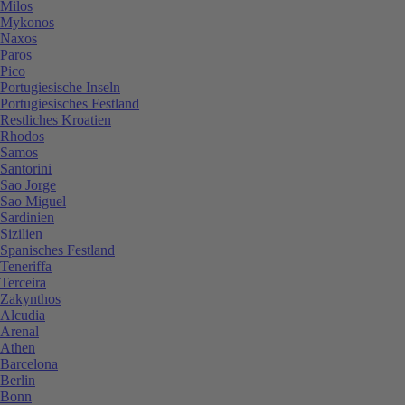
Milos
Mykonos
Naxos
Paros
Pico
Portugiesische Inseln
Portugiesisches Festland
Restliches Kroatien
Rhodos
Samos
Santorini
Sao Jorge
Sao Miguel
Sardinien
Sizilien
Spanisches Festland
Teneriffa
Terceira
Zakynthos
Alcudia
Arenal
Athen
Barcelona
Berlin
Bonn