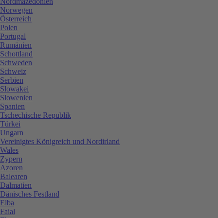
Nordmazedonien
Norwegen
Österreich
Polen
Portugal
Rumänien
Schottland
Schweden
Schweiz
Serbien
Slowakei
Slowenien
Spanien
Tschechische Republik
Türkei
Ungarn
Vereinigtes Königreich und Nordirland
Wales
Zypern
Azoren
Balearen
Dalmatien
Dänisches Festland
Elba
Faial