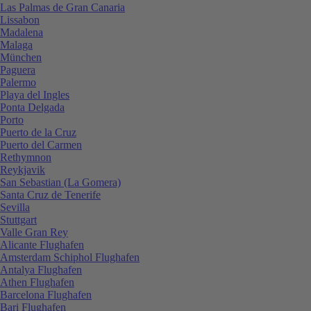
Las Palmas de Gran Canaria
Lissabon
Madalena
Malaga
München
Paguera
Palermo
Playa del Ingles
Ponta Delgada
Porto
Puerto de la Cruz
Puerto del Carmen
Rethymnon
Reykjavik
San Sebastian (La Gomera)
Santa Cruz de Tenerife
Sevilla
Stuttgart
Valle Gran Rey
Alicante Flughafen
Amsterdam Schiphol Flughafen
Antalya Flughafen
Athen Flughafen
Barcelona Flughafen
Bari Flughafen