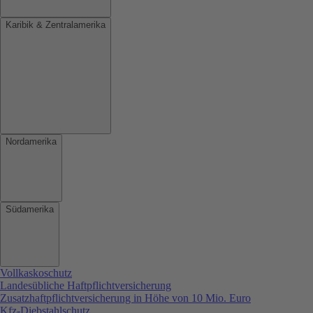
Karibik & Zentralamerika
Nordamerika
Südamerika
Vollkaskoschutz
Landesübliche Haftpflichtversicherung
Zusatzhaftpflichtversicherung in Höhe von 10 Mio. Euro
Kfz-Diebstahlschutz