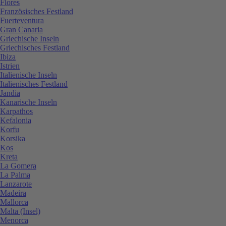
Flores
Französisches Festland
Fuerteventura
Gran Canaria
Griechische Inseln
Griechisches Festland
Ibiza
Istrien
Italienische Inseln
Italienisches Festland
Jandia
Kanarische Inseln
Karpathos
Kefalonia
Korfu
Korsika
Kos
Kreta
La Gomera
La Palma
Lanzarote
Madeira
Mallorca
Malta (Insel)
Menorca