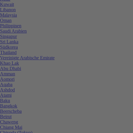
Kuwait
Libanon
Malaysia
Oman
Philippinen
Saudi Arabien
Singapur
Sri Lanka
Südkorea
Thailand
Vereinigte Arabische Emirate
Khao Lak
Abu Dhabi
Amman
Aomori
Aqaba
Ashdod
Atami
Baku
Bangkok
Beerscheba
Beirut
Chaweng
Chiang Mai
Chiyoda (Tokyo)