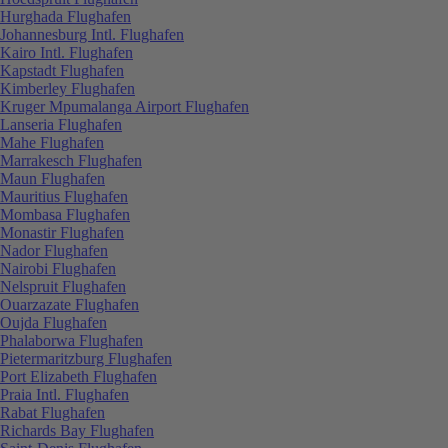
Hurghada Flughafen
Johannesburg Intl. Flughafen
Kairo Intl. Flughafen
Kapstadt Flughafen
Kimberley Flughafen
Kruger Mpumalanga Airport Flughafen
Lanseria Flughafen
Mahe Flughafen
Marrakesch Flughafen
Maun Flughafen
Mauritius Flughafen
Mombasa Flughafen
Monastir Flughafen
Nador Flughafen
Nairobi Flughafen
Nelspruit Flughafen
Ouarzazate Flughafen
Oujda Flughafen
Phalaborwa Flughafen
Pietermaritzburg Flughafen
Port Elizabeth Flughafen
Praia Intl. Flughafen
Rabat Flughafen
Richards Bay Flughafen