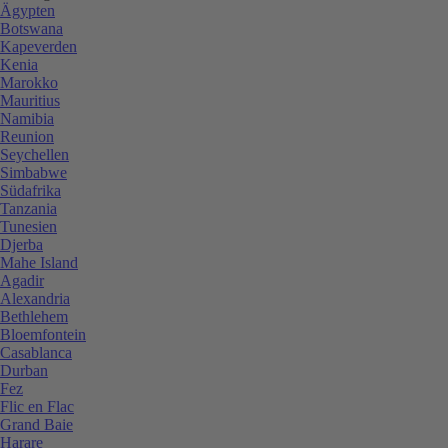
Ägypten
Botswana
Kapeverden
Kenia
Marokko
Mauritius
Namibia
Reunion
Seychellen
Simbabwe
Südafrika
Tanzania
Tunesien
Djerba
Mahe Island
Agadir
Alexandria
Bethlehem
Bloemfontein
Casablanca
Durban
Fez
Flic en Flac
Grand Baie
Harare