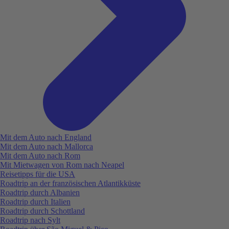
Mit dem Auto nach England
Mit dem Auto nach Mallorca
Mit dem Auto nach Rom
Mit Mietwagen von Rom nach Neapel
Reisetipps für die USA
Roadtrip an der französischen Atlantikküste
Roadtrip durch Albanien
Roadtrip durch Italien
Roadtrip durch Schottland
Roadtrip nach Sylt