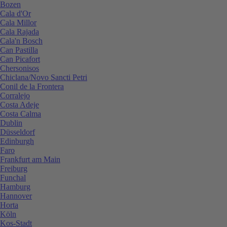
Bozen
Cala d'Or
Cala Millor
Cala Rajada
Cala'n Bosch
Can Pastilla
Can Picafort
Chersonisos
Chiclana/Novo Sancti Petri
Conil de la Frontera
Corralejo
Costa Adeje
Costa Calma
Dublin
Düsseldorf
Edinburgh
Faro
Frankfurt am Main
Freiburg
Funchal
Hamburg
Hannover
Horta
Köln
Kos-Stadt