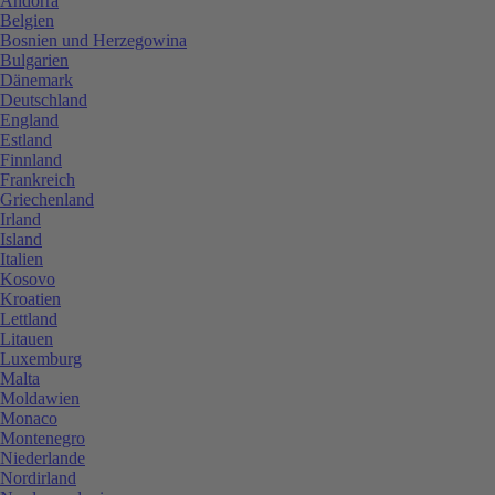
Andorra
Belgien
Bosnien und Herzegowina
Bulgarien
Dänemark
Deutschland
England
Estland
Finnland
Frankreich
Griechenland
Irland
Island
Italien
Kosovo
Kroatien
Lettland
Litauen
Luxemburg
Malta
Moldawien
Monaco
Montenegro
Niederlande
Nordirland