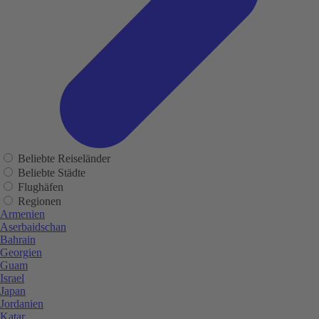
Beliebte Reiseländer
Beliebte Städte
Flughäfen
Regionen
Armenien
Aserbaidschan
Bahrain
Georgien
Guam
Israel
Japan
Jordanien
Katar