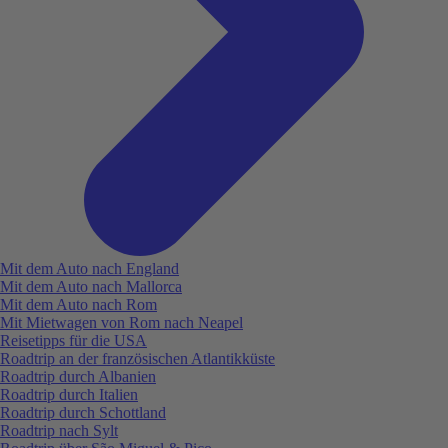
Mit dem Auto nach England
Mit dem Auto nach Mallorca
Mit dem Auto nach Rom
Mit Mietwagen von Rom nach Neapel
Reisetipps für die USA
Roadtrip an der französischen Atlantikküste
Roadtrip durch Albanien
Roadtrip durch Italien
Roadtrip durch Schottland
Roadtrip nach Sylt