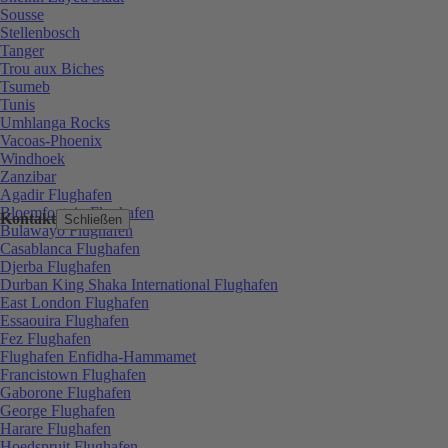
Sousse
Stellenbosch
Tanger
Trou aux Biches
Tsumeb
Tunis
Umhlanga Rocks
Vacoas-Phoenix
Windhoek
Zanzibar
Agadir Flughafen
Bloemfontein Flughafen
Kontakt
Schließen
Bulawayo Flughafen
Casablanca Flughafen
Djerba Flughafen
Durban King Shaka International Flughafen
East London Flughafen
Essaouira Flughafen
Fez Flughafen
Flughafen Enfidha-Hammamet
Francistown Flughafen
Gaborone Flughafen
George Flughafen
Harare Flughafen
Hoedspruit Flughafen