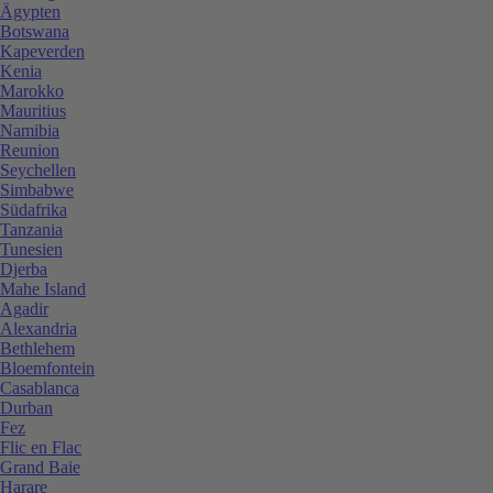
Ägypten
Botswana
Kapeverden
Kenia
Marokko
Mauritius
Namibia
Reunion
Seychellen
Simbabwe
Südafrika
Tanzania
Tunesien
Djerba
Mahe Island
Agadir
Alexandria
Bethlehem
Bloemfontein
Casablanca
Durban
Fez
Flic en Flac
Grand Baie
Harare