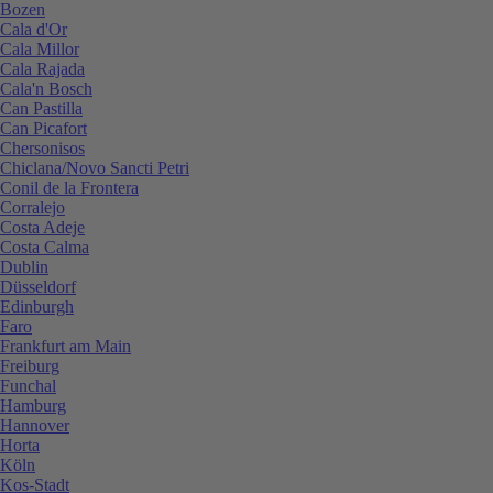
Bozen
Cala d'Or
Cala Millor
Cala Rajada
Cala'n Bosch
Can Pastilla
Can Picafort
Chersonisos
Chiclana/Novo Sancti Petri
Conil de la Frontera
Corralejo
Costa Adeje
Costa Calma
Dublin
Düsseldorf
Edinburgh
Faro
Frankfurt am Main
Freiburg
Funchal
Hamburg
Hannover
Horta
Köln
Kos-Stadt