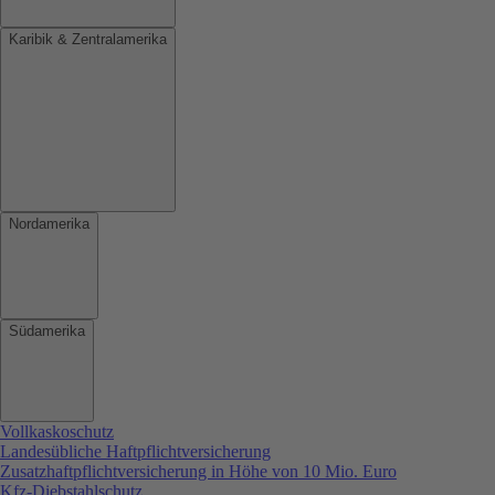
Karibik & Zentralamerika
Nordamerika
Südamerika
Vollkaskoschutz
Landesübliche Haftpflichtversicherung
Zusatzhaftpflichtversicherung in Höhe von 10 Mio. Euro
Kfz-Diebstahlschutz