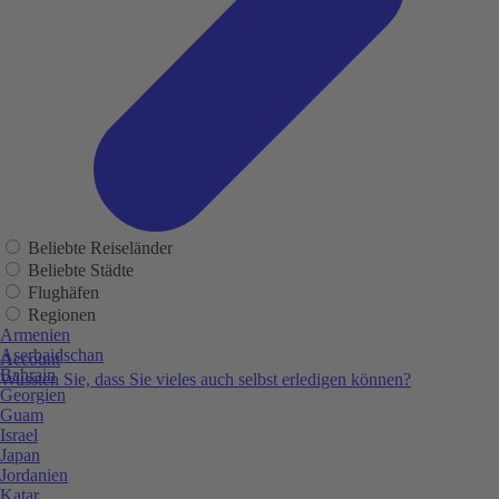
Beliebte Reiseländer
Beliebte Städte
Flughäfen
Regionen
Armenien
Aserbaidschan
Account
Bahrain
Wussten Sie, dass Sie vieles auch selbst erledigen können?
Georgien
Guam
Israel
Japan
Jordanien
Katar