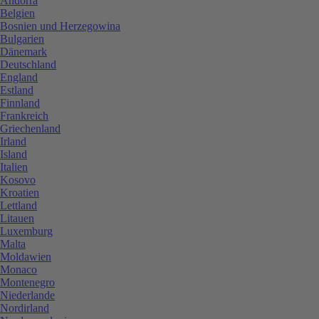
Andorra
Belgien
Bosnien und Herzegowina
Bulgarien
Dänemark
Deutschland
England
Estland
Finnland
Frankreich
Griechenland
Irland
Island
Italien
Kosovo
Kroatien
Lettland
Litauen
Luxemburg
Malta
Moldawien
Monaco
Montenegro
Niederlande
Nordirland