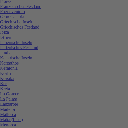
Flores
Französisches Festland
Fuerteventura
Gran Canaria
Griechische Inseln
Griechisches Festland
Ibiza
Istrien
Italienische Inseln
Italienisches Festland
Jandia
Kanarische Inseln
Karpathos
Kefalonia
Korfu
Korsika
Kos
Kreta
La Gomera
La Palma
Lanzarote
Madeira
Mallorca
Malta (Insel)
Menorca