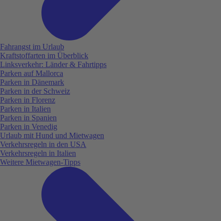
Fahrangst im Urlaub
Kraftstoffarten im Überblick
Linksverkehr: Länder & Fahrtipps
Parken auf Mallorca
Parken in Dänemark
Parken in der Schweiz
Parken in Florenz
Parken in Italien
Parken in Spanien
Parken in Venedig
Urlaub mit Hund und Mietwagen
Verkehrsregeln in den USA
Verkehrsregeln in Italien
Weitere Mietwagen-Tipps