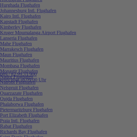
Hurghada Flughafen
Johannesburg Intl. Flughafen
Kairo Intl. Flughafen
Kapstadt Flughafen
Kimberley Flughafen
Kruger Mpumalanga Airport Flughafen
Lanseria Flughafen
Mahe Flughafen
Marrakesch Flughafen
Maun Flughafen
Mauritius Flughafen
Mombasa Flughafen
Monastir Flughafen
089 / 82 99 33 900
Nador Flughafen
erreichbar ab 09:00 Uhr
Nairobi Flughafen
Nelspruit Flughafen
Ouarzazate Flughafen
Oujda Flughafen
Phalaborwa Flughafen
Pietermaritzburg Flughafen
Port Elizabeth Flughafen
Praia Intl. Flughafen
Rabat Flughafen
Richards Bay Flughafen