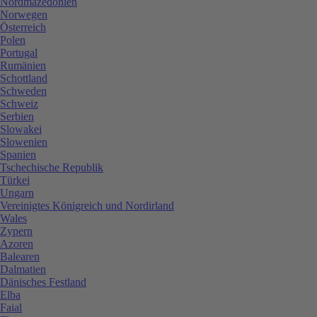
Nordmazedonien
Norwegen
Österreich
Polen
Portugal
Rumänien
Schottland
Schweden
Schweiz
Serbien
Slowakei
Slowenien
Spanien
Tschechische Republik
Türkei
Ungarn
Vereinigtes Königreich und Nordirland
Wales
Zypern
Azoren
Balearen
Dalmatien
Dänisches Festland
Elba
Faial