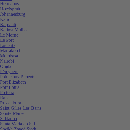
Hermanus
Hoedspruit
Johannesburg
Kairo
Kapstadt
Katima Mulilo
Le Morne
Le Port
Lüderitz
Marrakesch
Mombasa
Nairobi
Oujda
Péreybère
Pointe aux Piments
Port Elizabeth
Port Louis
Pretoria
Rabat
Rustenburg
Saint-Gilles-Les-Bains
Sainte-Marie
Saldanha
Santa Maria do Sal
Sheikh Zayed Stadt