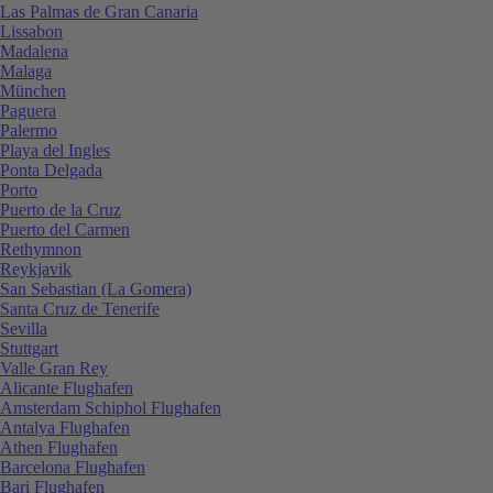
Las Palmas de Gran Canaria
Lissabon
Madalena
Malaga
München
Paguera
Palermo
Playa del Ingles
Ponta Delgada
Porto
Puerto de la Cruz
Puerto del Carmen
Rethymnon
Reykjavik
San Sebastian (La Gomera)
Santa Cruz de Tenerife
Sevilla
Stuttgart
Valle Gran Rey
Alicante Flughafen
Amsterdam Schiphol Flughafen
Antalya Flughafen
Athen Flughafen
Barcelona Flughafen
Bari Flughafen