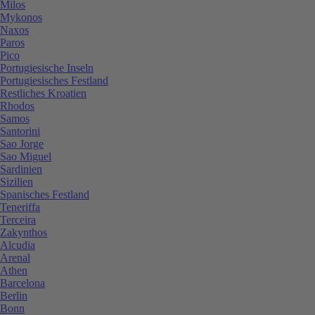
Milos
Mykonos
Naxos
Paros
Pico
Portugiesische Inseln
Portugiesisches Festland
Restliches Kroatien
Rhodos
Samos
Santorini
Sao Jorge
Sao Miguel
Sardinien
Sizilien
Spanisches Festland
Teneriffa
Terceira
Zakynthos
Alcudia
Arenal
Athen
Barcelona
Berlin
Bonn