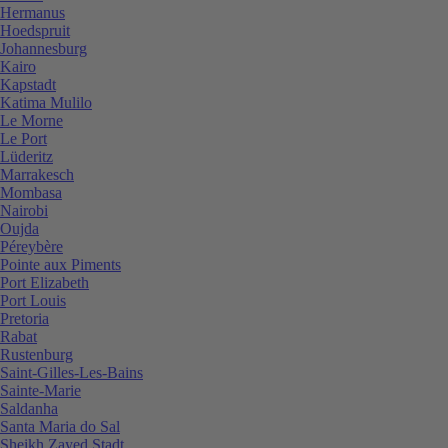
Hermanus
Hoedspruit
Johannesburg
Kairo
Kapstadt
Katima Mulilo
Le Morne
Le Port
Lüderitz
Marrakesch
Mombasa
Nairobi
Oujda
Péreybère
Pointe aux Piments
Port Elizabeth
Port Louis
Pretoria
Rabat
Rustenburg
Saint-Gilles-Les-Bains
Sainte-Marie
Saldanha
Santa Maria do Sal
Sheikh Zayed Stadt