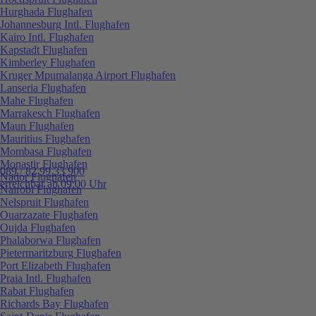
Hurghada Flughafen
Johannesburg Intl. Flughafen
Kairo Intl. Flughafen
Kapstadt Flughafen
Kimberley Flughafen
Kruger Mpumalanga Airport Flughafen
Lanseria Flughafen
Mahe Flughafen
Marrakesch Flughafen
Maun Flughafen
Mauritius Flughafen
Mombasa Flughafen
Monastir Flughafen
089 / 82 99 33 900
Nador Flughafen
erreichbar ab 09:00 Uhr
Nairobi Flughafen
Nelspruit Flughafen
Ouarzazate Flughafen
Oujda Flughafen
Phalaborwa Flughafen
Pietermaritzburg Flughafen
Port Elizabeth Flughafen
Praia Intl. Flughafen
Rabat Flughafen
Richards Bay Flughafen