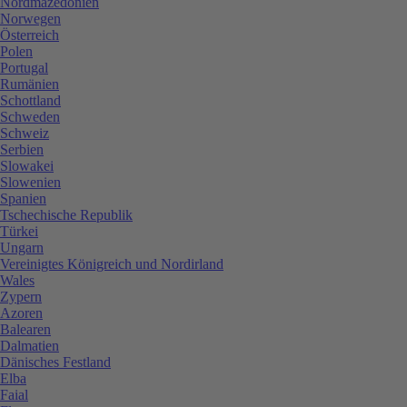
Nordmazedonien
Norwegen
Österreich
Polen
Portugal
Rumänien
Schottland
Schweden
Schweiz
Serbien
Slowakei
Slowenien
Spanien
Tschechische Republik
Türkei
Ungarn
Vereinigtes Königreich und Nordirland
Wales
Zypern
Azoren
Balearen
Dalmatien
Dänisches Festland
Elba
Faial