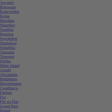
Ägypten
Botswana
Kapeverden
Kenia
Marokko
Mauritius
Namibia
Reunion
Seychellen
Simbabwe
Südafrika
Tanzania
Tunesien
Djerba
Mahe Island
Agadir
Alexandria
Bethlehem
Bloemfontein
Casablanca
Durban
Fez
Flic en Flac
Grand Baie
Harare