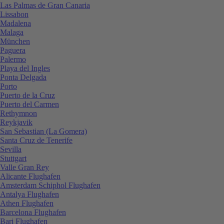
Las Palmas de Gran Canaria
Lissabon
Madalena
Malaga
München
Paguera
Palermo
Playa del Ingles
Ponta Delgada
Porto
Puerto de la Cruz
Puerto del Carmen
Rethymnon
Reykjavik
San Sebastian (La Gomera)
Santa Cruz de Tenerife
Sevilla
Stuttgart
Valle Gran Rey
Alicante Flughafen
Amsterdam Schiphol Flughafen
Antalya Flughafen
Athen Flughafen
Barcelona Flughafen
Bari Flughafen