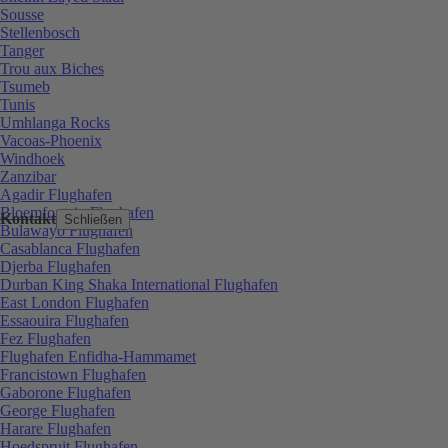
Sousse
Stellenbosch
Tanger
Trou aux Biches
Tsumeb
Tunis
Umhlanga Rocks
Vacoas-Phoenix
Windhoek
Zanzibar
Agadir Flughafen
Bloemfontein Flughafen
Kontakt
Schließen
Bulawayo Flughafen
Casablanca Flughafen
Djerba Flughafen
Durban King Shaka International Flughafen
East London Flughafen
Essaouira Flughafen
Fez Flughafen
Flughafen Enfidha-Hammamet
Francistown Flughafen
Gaborone Flughafen
George Flughafen
Harare Flughafen
Hoedspruit Flughafen