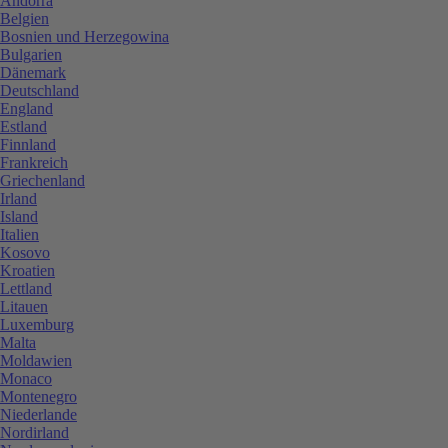
Andorra
Belgien
Bosnien und Herzegowina
Bulgarien
Dänemark
Deutschland
England
Estland
Finnland
Frankreich
Griechenland
Irland
Island
Italien
Kosovo
Kroatien
Lettland
Litauen
Luxemburg
Malta
Moldawien
Monaco
Montenegro
Niederlande
Nordirland