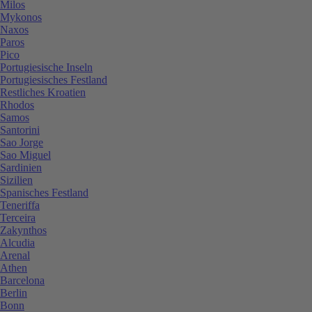
Milos
Mykonos
Naxos
Paros
Pico
Portugiesische Inseln
Portugiesisches Festland
Restliches Kroatien
Rhodos
Samos
Santorini
Sao Jorge
Sao Miguel
Sardinien
Sizilien
Spanisches Festland
Teneriffa
Terceira
Zakynthos
Alcudia
Arenal
Athen
Barcelona
Berlin
Bonn