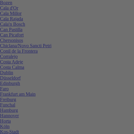
Bozen
Cala d'Or
Cala Millor
Cala Rajada
Cala'n Bosch
Can Pastilla
Can Picafort
Chersonisos
Chiclana/Novo Sancti Petri
Conil de la Frontera
Corralejo
Costa Adeje
Costa Calma
Dublin
Düsseldorf
Edinburgh
Faro
Frankfurt am Main
Freiburg
Funchal
Hamburg
Hannover
Horta
Köln
Kos-Stadt