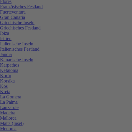
Flores
Französisches Festland
Fuerteventura
Gran Canaria
Griechische Inseln
Griechisches Festland
Ibiza
Istrien
Italienische Inseln
Italienisches Festland
Jandia
Kanarische Inseln
Karpathos
Kefalonia
Korfu
Korsika
Kos
Kreta
La Gomera
La Palma
Lanzarote
Madeira
Mallorca
Malta (Insel)
Menorca