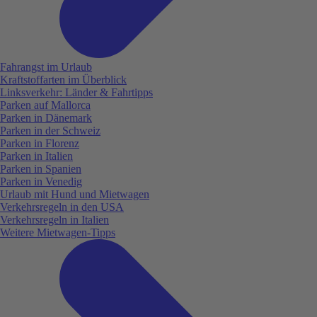
Fahrangst im Urlaub
Kraftstoffarten im Überblick
Linksverkehr: Länder & Fahrtipps
Parken auf Mallorca
Parken in Dänemark
Parken in der Schweiz
Parken in Florenz
Parken in Italien
Parken in Spanien
Parken in Venedig
Urlaub mit Hund und Mietwagen
Verkehrsregeln in den USA
Verkehrsregeln in Italien
Weitere Mietwagen-Tipps