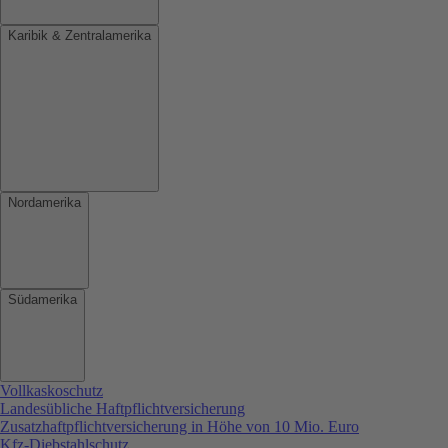
Karibik & Zentralamerika
Nordamerika
Südamerika
Vollkaskoschutz
Landesübliche Haftpflichtversicherung
Zusatzhaftpflichtversicherung in Höhe von 10 Mio. Euro
Kfz-Diebstahlschutz