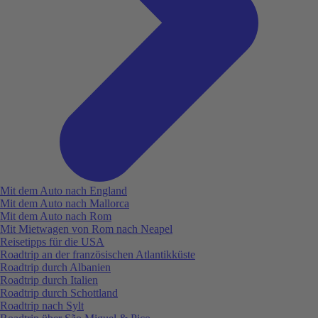
Mit dem Auto nach England
Mit dem Auto nach Mallorca
Mit dem Auto nach Rom
Mit Mietwagen von Rom nach Neapel
Reisetipps für die USA
Roadtrip an der französischen Atlantikküste
Roadtrip durch Albanien
Roadtrip durch Italien
Roadtrip durch Schottland
Roadtrip nach Sylt