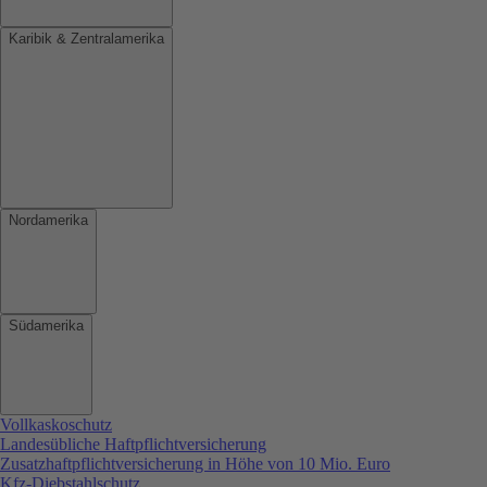
Karibik & Zentralamerika
Nordamerika
Südamerika
Vollkaskoschutz
Landesübliche Haftpflichtversicherung
Zusatzhaftpflichtversicherung in Höhe von 10 Mio. Euro
Kfz-Diebstahlschutz