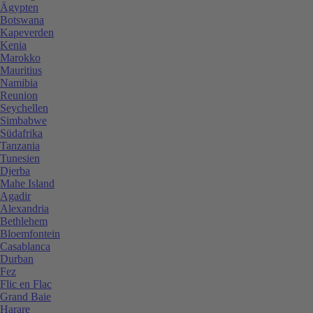
Ägypten
Botswana
Kapeverden
Kenia
Marokko
Mauritius
Namibia
Reunion
Seychellen
Simbabwe
Südafrika
Tanzania
Tunesien
Djerba
Mahe Island
Agadir
Alexandria
Bethlehem
Bloemfontein
Casablanca
Durban
Fez
Flic en Flac
Grand Baie
Harare