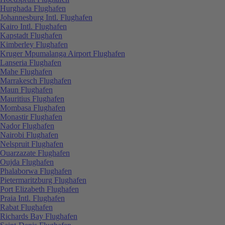
Hurghada Flughafen
Johannesburg Intl. Flughafen
Kairo Intl. Flughafen
Kapstadt Flughafen
Kimberley Flughafen
Kruger Mpumalanga Airport Flughafen
Lanseria Flughafen
Mahe Flughafen
Marrakesch Flughafen
Maun Flughafen
Mauritius Flughafen
Mombasa Flughafen
Monastir Flughafen
Nador Flughafen
Nairobi Flughafen
Nelspruit Flughafen
Ouarzazate Flughafen
Oujda Flughafen
Phalaborwa Flughafen
Pietermaritzburg Flughafen
Port Elizabeth Flughafen
Praia Intl. Flughafen
Rabat Flughafen
Richards Bay Flughafen