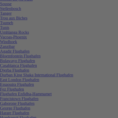
Sousse
Stellenbosch
Tanger
Trou aux Biches
Tsumeb
Tunis
Umhlanga Rocks
Vacoas-Phoenix
Windhoek
Zanzibar
Agadir Flughafen
Bloemfontein Flughafen
Bulawayo Flughafen
Casablanca Flughafen
Djerba Flughafen
Durban King Shaka International Flughafen
East London Flughafen
Essaouira Flughafen
Fez Flughafen
Flughafen Enfidha-Hammamet
Francistown Flughafen
Gaborone Flughafen
George Flughafen
Harare Flughafen
Hoedspruit Flughafen