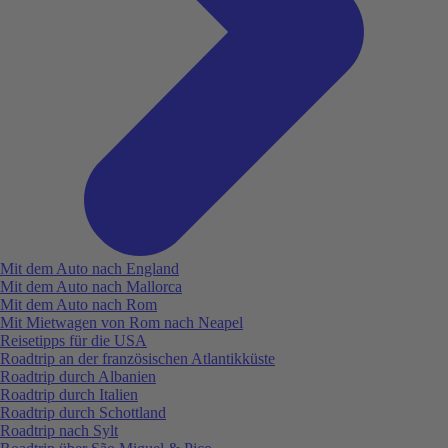
Mit dem Auto nach England
Mit dem Auto nach Mallorca
Mit dem Auto nach Rom
Mit Mietwagen von Rom nach Neapel
Reisetipps für die USA
Roadtrip an der französischen Atlantikküste
Roadtrip durch Albanien
Roadtrip durch Italien
Roadtrip durch Schottland
Roadtrip nach Sylt