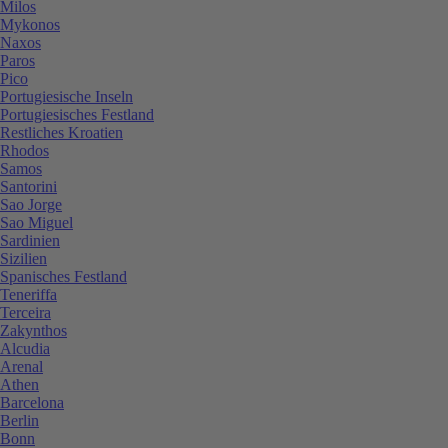
Milos
Mykonos
Naxos
Paros
Pico
Portugiesische Inseln
Portugiesisches Festland
Restliches Kroatien
Rhodos
Samos
Santorini
Sao Jorge
Sao Miguel
Sardinien
Sizilien
Spanisches Festland
Teneriffa
Terceira
Zakynthos
Alcudia
Arenal
Athen
Barcelona
Berlin
Bonn