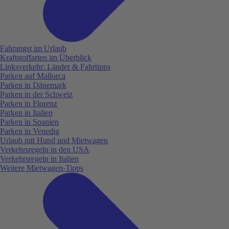
Fahrangst im Urlaub
Kraftstoffarten im Überblick
Linksverkehr: Länder & Fahrtipps
Parken auf Mallorca
Parken in Dänemark
Parken in der Schweiz
Parken in Florenz
Parken in Italien
Parken in Spanien
Parken in Venedig
Urlaub mit Hund und Mietwagen
Verkehrsregeln in den USA
Verkehrsregeln in Italien
Weitere Mietwagen-Tipps