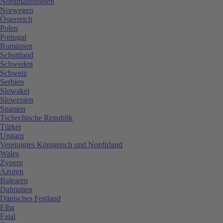
Nordmazedonien
Norwegen
Österreich
Polen
Portugal
Rumänien
Schottland
Schweden
Schweiz
Serbien
Slowakei
Slowenien
Spanien
Tschechische Republik
Türkei
Ungarn
Vereinigtes Königreich und Nordirland
Wales
Zypern
Azoren
Balearen
Dalmatien
Dänisches Festland
Elba
Faial