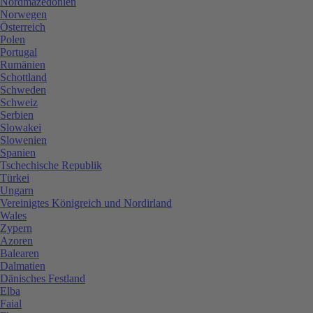
Nordmazedonien
Norwegen
Österreich
Polen
Portugal
Rumänien
Schottland
Schweden
Schweiz
Serbien
Slowakei
Slowenien
Spanien
Tschechische Republik
Türkei
Ungarn
Vereinigtes Königreich und Nordirland
Wales
Zypern
Azoren
Balearen
Dalmatien
Dänisches Festland
Elba
Faial