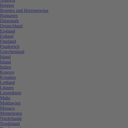
Andorra
Belgien
Bosnien und Herzegowina
Bulgarien
Dänemark
Deutschland
England
Estland
Finnland
Frankreich
Griechenland
Irland
Island
Italien
Kosovo
Kroatien
Lettland
Litauen
Luxemburg
Malta
Moldawien
Monaco
Montenegro
Niederlande
Nordirland