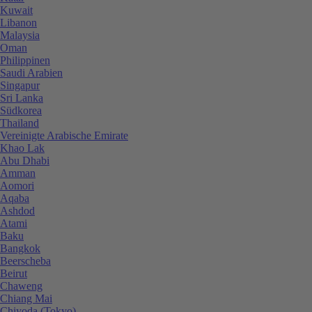
Kuwait
Libanon
Malaysia
Oman
Philippinen
Saudi Arabien
Singapur
Sri Lanka
Südkorea
Thailand
Vereinigte Arabische Emirate
Khao Lak
Abu Dhabi
Amman
Aomori
Aqaba
Ashdod
Atami
Baku
Bangkok
Beerscheba
Beirut
Chaweng
Chiang Mai
Chiyoda (Tokyo)