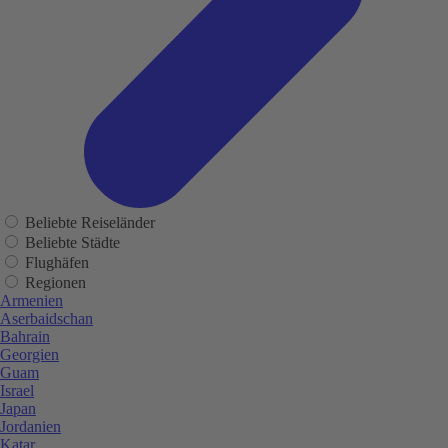
Beliebte Reiseländer
Beliebte Städte
Flughäfen
Regionen
Armenien
Aserbaidschan
Bahrain
Georgien
Guam
Israel
Japan
Jordanien
Katar