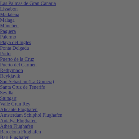
Las Palmas de Gran Canaria
Lissabon
Madalena
Malaga
München
Paguera
Palermo
Playa del Ingles
Ponta Delgada
Porto
Puerto de la Cruz
Puerto del Carmen
Rethymnon
Reykjavik
San Sebastian (La Gomera)
Santa Cruz de Tenerife
Sevilla
Stuttgart
Valle Gran Rey
Alicante Flughafen
Amsterdam Schiphol Flughafen
Antalya Flughafen
Athen Flughafen
Barcelona Flughafen
Bari Flughafen