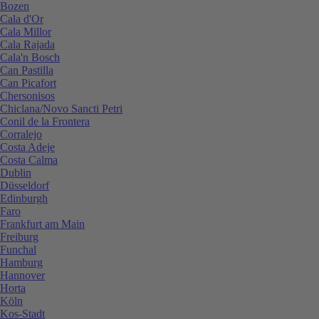
Bozen
Cala d'Or
Cala Millor
Cala Rajada
Cala'n Bosch
Can Pastilla
Can Picafort
Chersonisos
Chiclana/Novo Sancti Petri
Conil de la Frontera
Corralejo
Costa Adeje
Costa Calma
Dublin
Düsseldorf
Edinburgh
Faro
Frankfurt am Main
Freiburg
Funchal
Hamburg
Hannover
Horta
Köln
Kos-Stadt