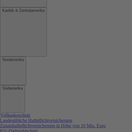
Karibik & Zentralamerika
Nordamerika
Südamerika
Vollkaskoschutz
Landesübliche Haftpflichtversicherung
Zusatzhaftpflichtversicherung in Höhe von 10 Mio. Euro
Kfz-Diebstahlschutz