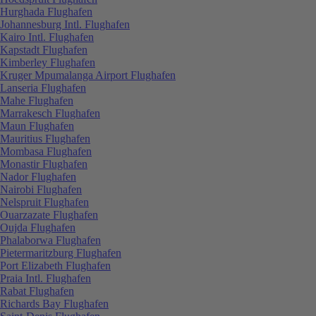
Hurghada Flughafen
Johannesburg Intl. Flughafen
Kairo Intl. Flughafen
Kapstadt Flughafen
Kimberley Flughafen
Kruger Mpumalanga Airport Flughafen
Lanseria Flughafen
Mahe Flughafen
Marrakesch Flughafen
Maun Flughafen
Mauritius Flughafen
Mombasa Flughafen
Monastir Flughafen
Nador Flughafen
Nairobi Flughafen
Nelspruit Flughafen
Ouarzazate Flughafen
Oujda Flughafen
Phalaborwa Flughafen
Pietermaritzburg Flughafen
Port Elizabeth Flughafen
Praia Intl. Flughafen
Rabat Flughafen
Richards Bay Flughafen