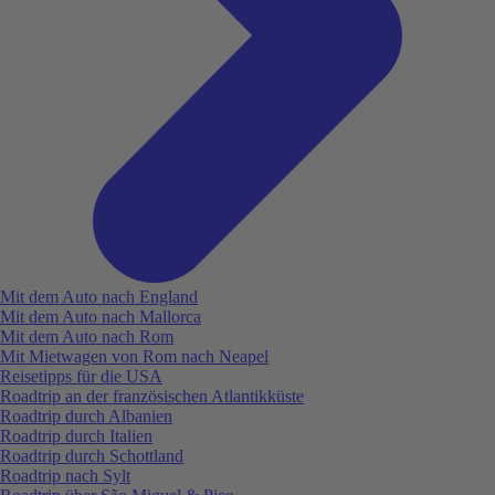
Mit dem Auto nach England
Mit dem Auto nach Mallorca
Mit dem Auto nach Rom
Mit Mietwagen von Rom nach Neapel
Reisetipps für die USA
Roadtrip an der französischen Atlantikküste
Roadtrip durch Albanien
Roadtrip durch Italien
Roadtrip durch Schottland
Roadtrip nach Sylt