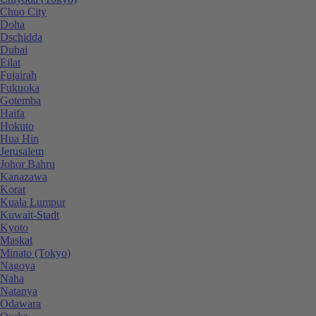
Chuo City
Doha
Dschidda
Dubai
Eilat
Fujairah
Fukuoka
Gotemba
Haifa
Hokuto
Hua Hin
Jerusalem
Johor Bahru
Kanazawa
Korat
Kuala Lumpur
Kuwait-Stadt
Kyoto
Maskat
Minato (Tokyo)
Nagoya
Naha
Natanya
Odawara