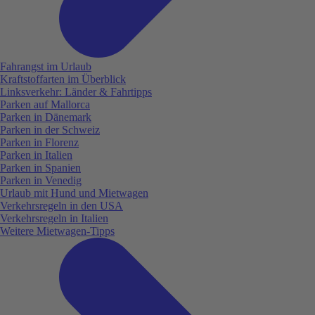
Fahrangst im Urlaub
Kraftstoffarten im Überblick
Linksverkehr: Länder & Fahrtipps
Parken auf Mallorca
Parken in Dänemark
Parken in der Schweiz
Parken in Florenz
Parken in Italien
Parken in Spanien
Parken in Venedig
Urlaub mit Hund und Mietwagen
Verkehrsregeln in den USA
Verkehrsregeln in Italien
Weitere Mietwagen-Tipps