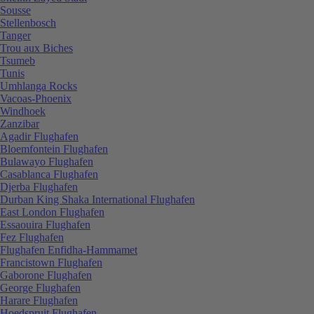
Sousse
Stellenbosch
Tanger
Trou aux Biches
Tsumeb
Tunis
Umhlanga Rocks
Vacoas-Phoenix
Windhoek
Zanzibar
Agadir Flughafen
Bloemfontein Flughafen
Bulawayo Flughafen
Casablanca Flughafen
Djerba Flughafen
Durban King Shaka International Flughafen
East London Flughafen
Essaouira Flughafen
Fez Flughafen
Flughafen Enfidha-Hammamet
Francistown Flughafen
Gaborone Flughafen
George Flughafen
Harare Flughafen
Hoedspruit Flughafen