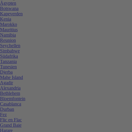
Ägypten
Botswana
Kapeverden
Kenia
Marokko
Mauritius
Namibia
Reunion
Seychellen
Simbabwe
Südafrika
Tanzania
Tunesien
Djerba
Mahe Island
Agadir
Alexandria
Bethlehem
Bloemfontein
Casablanca
Durban
Fez
Flic en Flac
Grand Baie
Harare