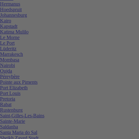
Hermanus
Hoedspruit
Johannesburg
Kairo
Kapstadt
Katima Mulilo
Le Morne
Le Port
Lüderitz
Marrakesch
Mombasa
Nairobi
Oujda
Péreybère
Pointe aux Piments
Port Elizabeth
Port Louis
Pretoria
Rabat
Rustenburg
Saint-Gilles-Les-Bains
Sainte-Marie
Saldanha
Santa Maria do Sal
Sheikh Zayed Stadt