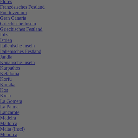
Flores
Französisches Festland
Fuerteventura
Gran Canaria
Griechische Inseln
Griechisches Festland
Ibiza
Istrien
Italienische Inseln
Italienisches Festland
Jandia
Kanarische Inseln
Karpathos
Kefalonia
Korfu
Korsika
Kos
Kreta
La Gomera
La Palma
Lanzarote
Madeira
Mallorca
Malta (Insel)
Menorca