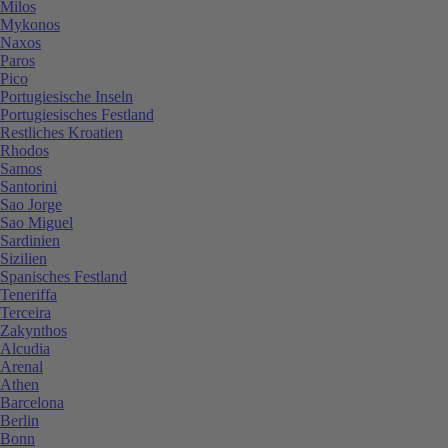
Milos
Mykonos
Naxos
Paros
Pico
Portugiesische Inseln
Portugiesisches Festland
Restliches Kroatien
Rhodos
Samos
Santorini
Sao Jorge
Sao Miguel
Sardinien
Sizilien
Spanisches Festland
Teneriffa
Terceira
Zakynthos
Alcudia
Arenal
Athen
Barcelona
Berlin
Bonn