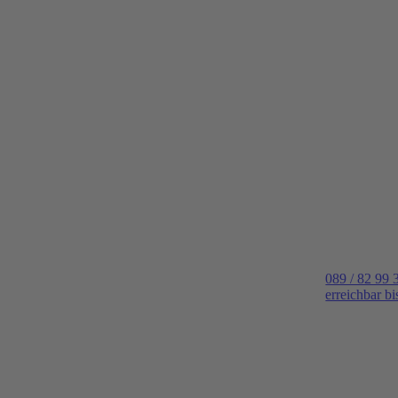
089 / 82 99 
erreichbar b