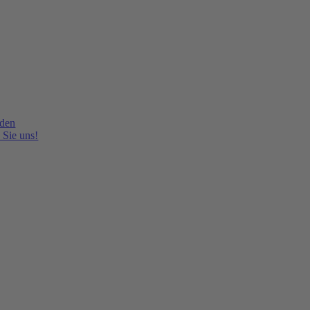
lden
 Sie uns!