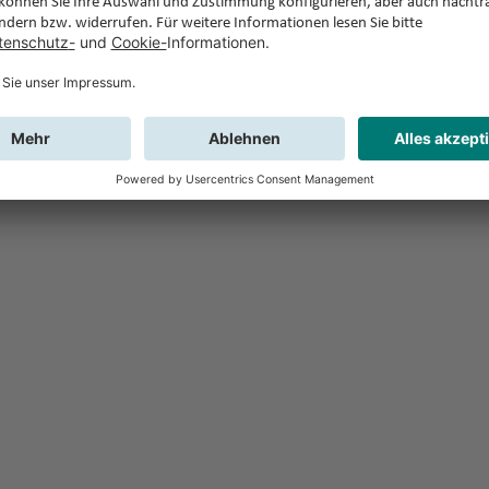
Feedback
Sie haben Fr
Buchung?