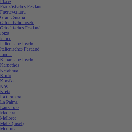
Flores
Französisches Festland
Fuerteventura
Gran Canaria
Griechische Inseln
Griechisches Festland
Ibiza
Istrien
Italienische Inseln
Italienisches Festland
Jandia
Kanarische Inseln
Karpathos
Kefalonia
Korfu
Korsika
Kos
Kreta
La Gomera
La Palma
Lanzarote
Madeira
Mallorca
Malta (Insel)
Menorca