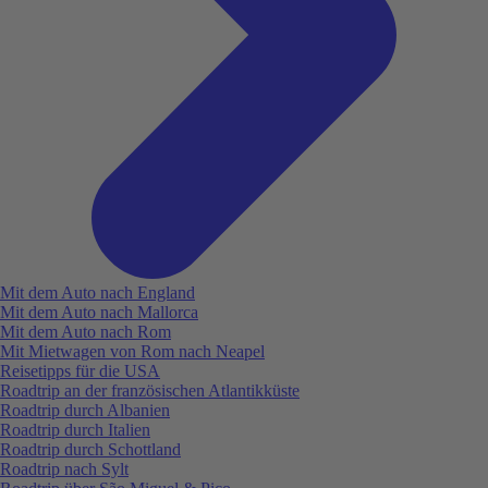
Mit dem Auto nach England
Mit dem Auto nach Mallorca
Mit dem Auto nach Rom
Mit Mietwagen von Rom nach Neapel
Reisetipps für die USA
Roadtrip an der französischen Atlantikküste
Roadtrip durch Albanien
Roadtrip durch Italien
Roadtrip durch Schottland
Roadtrip nach Sylt