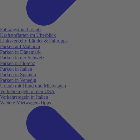
Fahrangst im Urlaub
Kraftstoffarten im Überblick
Linksverkehr: Länder & Fahrtipps
Parken auf Mallorca
Parken in Dänemark
Parken in der Schweiz
Parken in Florenz
Parken in Italien
Parken in Spanien
Parken in Venedig
Urlaub mit Hund und Mietwagen
Verkehrsregeln in den USA
Verkehrsregeln in Italien
Weitere Mietwagen-Tipps