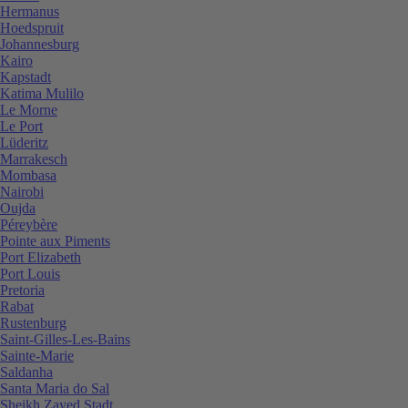
Hermanus
Hoedspruit
Johannesburg
Kairo
Kapstadt
Katima Mulilo
Le Morne
Le Port
Lüderitz
Marrakesch
Mombasa
Nairobi
Oujda
Péreybère
Pointe aux Piments
Port Elizabeth
Port Louis
Pretoria
Rabat
Rustenburg
Saint-Gilles-Les-Bains
Sainte-Marie
Saldanha
Santa Maria do Sal
Sheikh Zayed Stadt