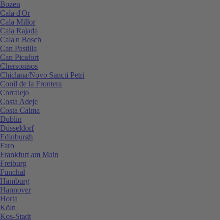
Bozen
Cala d'Or
Cala Millor
Cala Rajada
Cala'n Bosch
Can Pastilla
Can Picafort
Chersonisos
Chiclana/Novo Sancti Petri
Conil de la Frontera
Corralejo
Costa Adeje
Costa Calma
Dublin
Düsseldorf
Edinburgh
Faro
Frankfurt am Main
Freiburg
Funchal
Hamburg
Hannover
Horta
Köln
Kos-Stadt