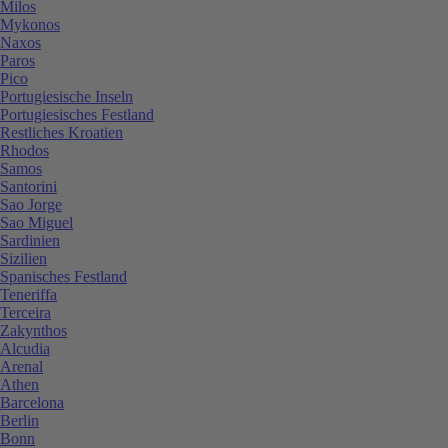
Milos
Mykonos
Naxos
Paros
Pico
Portugiesische Inseln
Portugiesisches Festland
Restliches Kroatien
Rhodos
Samos
Santorini
Sao Jorge
Sao Miguel
Sardinien
Sizilien
Spanisches Festland
Teneriffa
Terceira
Zakynthos
Alcudia
Arenal
Athen
Barcelona
Berlin
Bonn