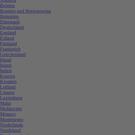
Andorra
Belgien
Bosnien und Herzegowina
Bulgarien
Dänemark
Deutschland
England
Estland
Finnland
Frankreich
Griechenland
Irland
Island
Italien
Kosovo
Kroatien
Lettland
Litauen
Luxemburg
Malta
Moldawien
Monaco
Montenegro
Niederlande
Nordirland