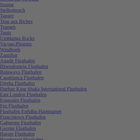
Sousse
Stellenbosch
Tanger
Trou aux Biches
Tsumeb
Tunis
Umhlanga Rocks
Vacoas-Phoenix
Windhoek
Zanzibar
Agadir Flughafen
Bloemfontein Flughafen
Bulawayo Flughafen
Casablanca Flughafen
Djerba Flughafen
Durban King Shaka International Flughafen
East London Flughafen
Essaouira Flughafen
Fez Flughafen
Flughafen Enfidha-Hammamet
Francistown Flughafen
Gaborone Flughafen
George Flughafen
Harare Flughafen
Hoedspruit Flughafen