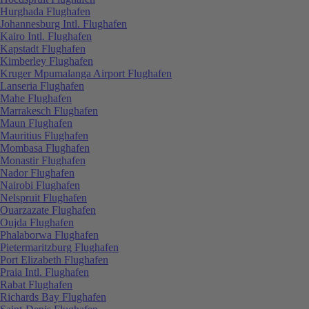
Hurghada Flughafen
Johannesburg Intl. Flughafen
Kairo Intl. Flughafen
Kapstadt Flughafen
Kimberley Flughafen
Kruger Mpumalanga Airport Flughafen
Lanseria Flughafen
Mahe Flughafen
Marrakesch Flughafen
Maun Flughafen
Mauritius Flughafen
Mombasa Flughafen
Monastir Flughafen
Nador Flughafen
Nairobi Flughafen
Nelspruit Flughafen
Ouarzazate Flughafen
Oujda Flughafen
Phalaborwa Flughafen
Pietermaritzburg Flughafen
Port Elizabeth Flughafen
Praia Intl. Flughafen
Rabat Flughafen
Richards Bay Flughafen