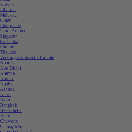
Kuwait
Libanon
Malaysia
Oman
Philippinen
Saudi Arabien
Singapur
Sri Lanka
Südkorea
Thailand
Vereinigte Arabische Emirate
Khao Lak
Abu Dhabi
Amman
Aomori
Aqaba
Ashdod
Atami
Baku
Bangkok
Beerscheba
Beirut
Chaweng
Chiang Mai
Chiyoda (Tokyo)