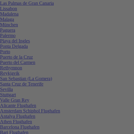
Las Palmas de Gran Canaria
Lissabon
Madalena
Malaga
München
Paguera
Palermo
Playa del Ingles
Ponta Delgada
Porto
Puerto de la Cruz
Puerto del Carmen
Rethymnon
Reykjavik
San Sebastian (La Gomera)
Santa Cruz de Tenerife
Sevilla
Stuttgart
Valle Gran Rey
Alicante Flughafen
Amsterdam Schiphol Flughafen
Antalya Flughafen
Athen Flughafen
Barcelona Flughafen
Bari Flughafen