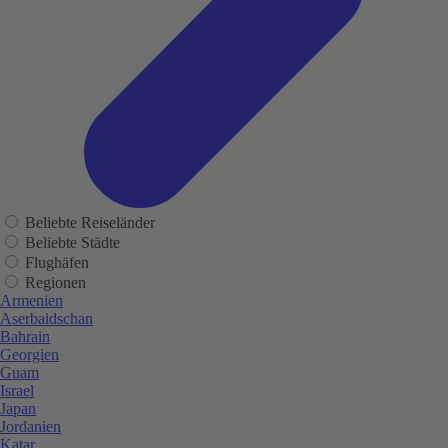
Beliebte Reiseländer
Beliebte Städte
Flughäfen
Regionen
Armenien
Aserbaidschan
Bahrain
Georgien
Guam
Israel
Japan
Jordanien
Katar