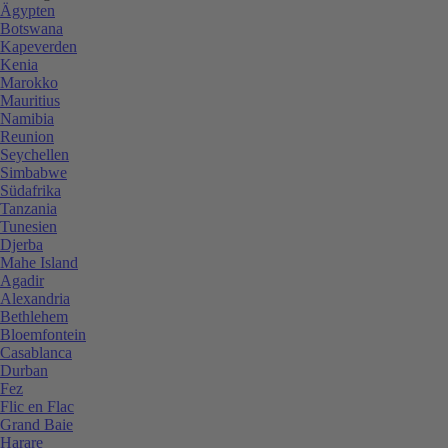
Ägypten
Botswana
Kapeverden
Kenia
Marokko
Mauritius
Namibia
Reunion
Seychellen
Simbabwe
Südafrika
Tanzania
Tunesien
Djerba
Mahe Island
Agadir
Alexandria
Bethlehem
Bloemfontein
Casablanca
Durban
Fez
Flic en Flac
Grand Baie
Harare