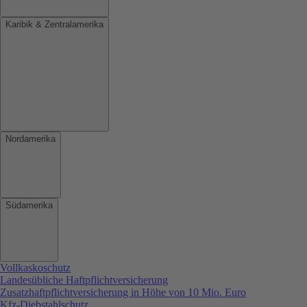
Karibik & Zentralamerika
Nordamerika
Südamerika
Vollkaskoschutz
Landesübliche Haftpflichtversicherung
Zusatzhaftpflichtversicherung in Höhe von 10 Mio. Euro
Kfz-Diebstahlschutz