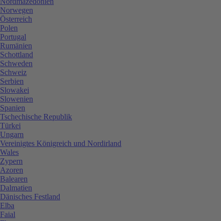
Nordmazedonien
Norwegen
Österreich
Polen
Portugal
Rumänien
Schottland
Schweden
Schweiz
Serbien
Slowakei
Slowenien
Spanien
Tschechische Republik
Türkei
Ungarn
Vereinigtes Königreich und Nordirland
Wales
Zypern
Azoren
Balearen
Dalmatien
Dänisches Festland
Elba
Faial