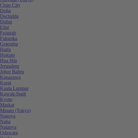
Chuo City
Doha
Dschidda
Dubai
Eilat
Fujairah
Fukuoka
Gotemba
Haifa
Hokuto
Hua Hin
Jerusalem
Johor Bahru
Kanazawa
Korat
Kuala Lumpur
Kuwait-Stadt
Kyoto
Maskat
Minato (Tokyo)
Nagoya
Naha
Natanya
Odawara