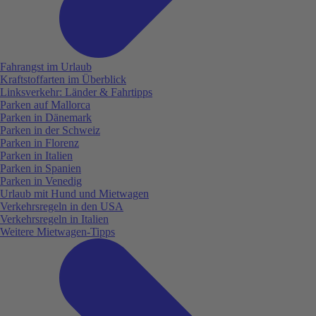
Fahrangst im Urlaub
Kraftstoffarten im Überblick
Linksverkehr: Länder & Fahrtipps
Parken auf Mallorca
Parken in Dänemark
Parken in der Schweiz
Parken in Florenz
Parken in Italien
Parken in Spanien
Parken in Venedig
Urlaub mit Hund und Mietwagen
Verkehrsregeln in den USA
Verkehrsregeln in Italien
Weitere Mietwagen-Tipps