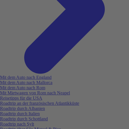
Mit dem Auto nach England
Mit dem Auto nach Mallorca
Mit dem Auto nach Rom
Mit Mietwagen von Rom nach Neapel
Reisetipps für die USA
Roadtrip an der französischen Atlantikküste
Roadtrip durch Albanien
Roadtrip durch Italien
Roadtrip durch Schottland
Roadtrip nach Sylt