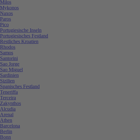
Milos
Mykonos
Naxos
Paros
Pico
Portugiesische Inseln
Portugiesisches Festland
Restliches Kroatien
Rhodos
Samos
Santorini
Sao Jorge
Sao Miguel
Sardinien
Sizilien
Spanisches Festland
Teneriffa
Terceira
Zakynthos
Alcudia
Arenal
Athen
Barcelona
Berlin
Bonn