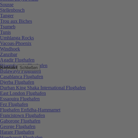
Sousse
Stellenbosch
Tanger
Trou aux Biches
Tsumeb
Tunis
Umhlanga Rocks
Vacoas-Phoenix
Windhoek
Zanzibar
Agadir Flughafen
Bloemfontein Flughafen
Kontakt
Schließen
Bulawayo Flughafen
Casablanca Flughafen
Djerba Flughafen
Durban King Shaka International Flughafen
East London Flughafen
Essaouira Flughafen
Fez Flughafen
Flughafen Enfidha-Hammamet
Francistown Flughafen
Gaborone Flughafen
George Flughafen
Harare Flughafen
Hoedspruit Flughafen