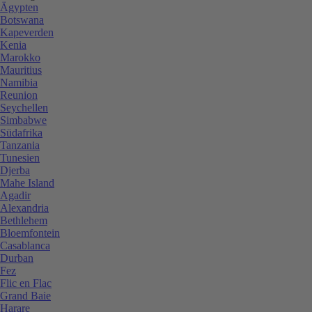
Ägypten
Botswana
Kapeverden
Kenia
Marokko
Mauritius
Namibia
Reunion
Seychellen
Simbabwe
Südafrika
Tanzania
Tunesien
Djerba
Mahe Island
Agadir
Alexandria
Bethlehem
Bloemfontein
Casablanca
Durban
Fez
Flic en Flac
Grand Baie
Harare