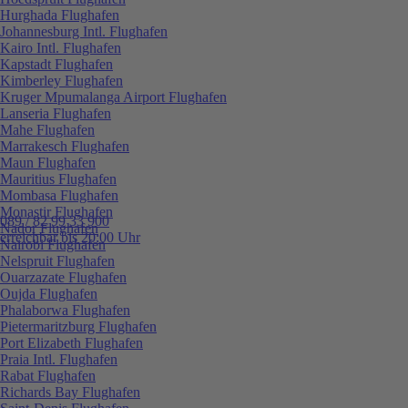
Hurghada Flughafen
Johannesburg Intl. Flughafen
Kairo Intl. Flughafen
Kapstadt Flughafen
Kimberley Flughafen
Kruger Mpumalanga Airport Flughafen
Lanseria Flughafen
Mahe Flughafen
Marrakesch Flughafen
Maun Flughafen
Mauritius Flughafen
Mombasa Flughafen
Monastir Flughafen
089 / 82 99 33 900
Nador Flughafen
erreichbar bis 20:00 Uhr
Nairobi Flughafen
Nelspruit Flughafen
Ouarzazate Flughafen
Oujda Flughafen
Phalaborwa Flughafen
Pietermaritzburg Flughafen
Port Elizabeth Flughafen
Praia Intl. Flughafen
Rabat Flughafen
Richards Bay Flughafen