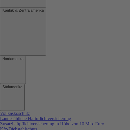
Karibik & Zentralamerika
Nordamerika
Südamerika
Vollkaskoschutz
Landesübliche Haftpflichtversicherung
Zusatzhaftpflichtversicherung in Höhe von 10 Mio. Euro
Kfz-Diebstahlschutz