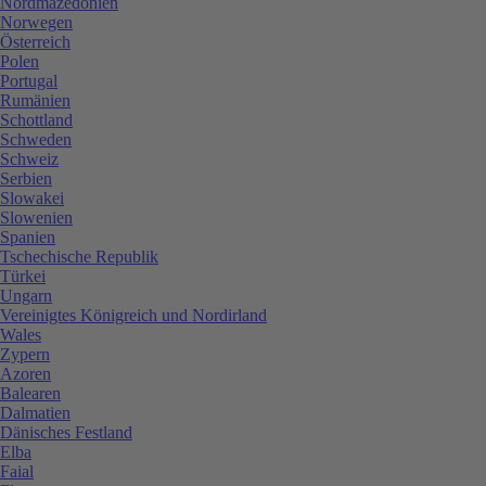
Nordmazedonien
Norwegen
Österreich
Polen
Portugal
Rumänien
Schottland
Schweden
Schweiz
Serbien
Slowakei
Slowenien
Spanien
Tschechische Republik
Türkei
Ungarn
Vereinigtes Königreich und Nordirland
Wales
Zypern
Azoren
Balearen
Dalmatien
Dänisches Festland
Elba
Faial