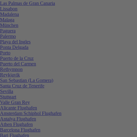
Las Palmas de Gran Canaria
Lissabon
Madalena
Malaga
München
Paguera
Palermo
Playa del Ingles
Ponta Delgada
Porto
Puerto de la Cruz
Puerto del Carmen
Rethymnon
Reykjavik
San Sebastian (La Gomera)
Santa Cruz de Tenerife
Sevilla
Stuttgart
Valle Gran Rey
Alicante Flughafen
Amsterdam Schiphol Flughafen
Antalya Flughafen
Athen Flughafen
Barcelona Flughafen
Bari Flughafen