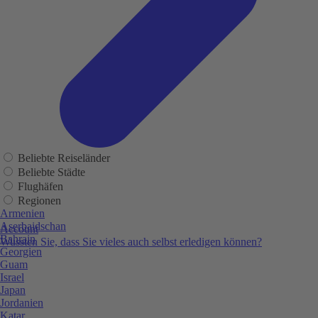
Beliebte Reiseländer
Beliebte Städte
Flughäfen
Regionen
Armenien
Aserbaidschan
Account
Bahrain
Wussten Sie, dass Sie vieles auch selbst erledigen können?
Georgien
Guam
Israel
Japan
Jordanien
Katar