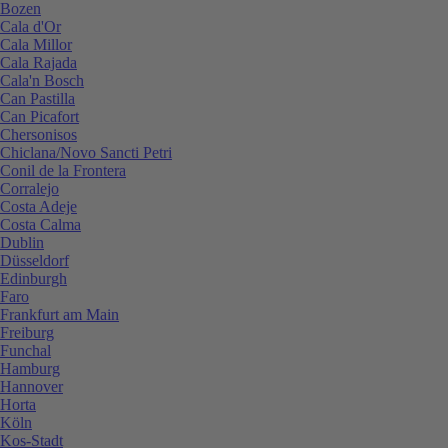
Bozen
Cala d'Or
Cala Millor
Cala Rajada
Cala'n Bosch
Can Pastilla
Can Picafort
Chersonisos
Chiclana/Novo Sancti Petri
Conil de la Frontera
Corralejo
Costa Adeje
Costa Calma
Dublin
Düsseldorf
Edinburgh
Faro
Frankfurt am Main
Freiburg
Funchal
Hamburg
Hannover
Horta
Köln
Kos-Stadt