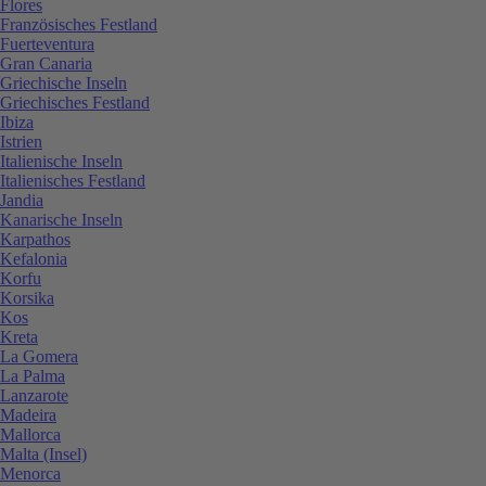
Flores
Französisches Festland
Fuerteventura
Gran Canaria
Griechische Inseln
Griechisches Festland
Ibiza
Istrien
Italienische Inseln
Italienisches Festland
Jandia
Kanarische Inseln
Karpathos
Kefalonia
Korfu
Korsika
Kos
Kreta
La Gomera
La Palma
Lanzarote
Madeira
Mallorca
Malta (Insel)
Menorca