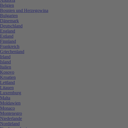
Andorra
Belgien
Bosnien und Herzegowina
Bulgarien
Dänemark
Deutschland
England
Estland
Finnland
Frankreich
Griechenland
Irland
Island
Italien
Kosovo
Kroatien
Lettland
Litauen
Luxemburg
Malta
Moldawien
Monaco
Montenegro
Niederlande
Nordirland