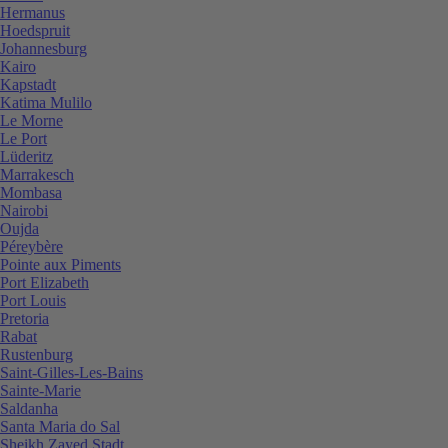
Hermanus
Hoedspruit
Johannesburg
Kairo
Kapstadt
Katima Mulilo
Le Morne
Le Port
Lüderitz
Marrakesch
Mombasa
Nairobi
Oujda
Péreybère
Pointe aux Piments
Port Elizabeth
Port Louis
Pretoria
Rabat
Rustenburg
Saint-Gilles-Les-Bains
Sainte-Marie
Saldanha
Santa Maria do Sal
Sheikh Zayed Stadt