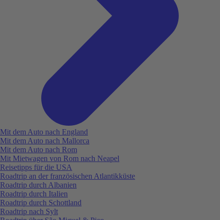
Mit dem Auto nach England
Mit dem Auto nach Mallorca
Mit dem Auto nach Rom
Mit Mietwagen von Rom nach Neapel
Reisetipps für die USA
Roadtrip an der französischen Atlantikküste
Roadtrip durch Albanien
Roadtrip durch Italien
Roadtrip durch Schottland
Roadtrip nach Sylt