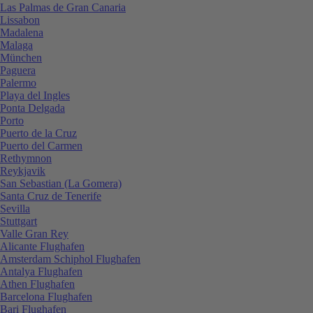
Las Palmas de Gran Canaria
Lissabon
Madalena
Malaga
München
Paguera
Palermo
Playa del Ingles
Ponta Delgada
Porto
Puerto de la Cruz
Puerto del Carmen
Rethymnon
Reykjavik
San Sebastian (La Gomera)
Santa Cruz de Tenerife
Sevilla
Stuttgart
Valle Gran Rey
Alicante Flughafen
Amsterdam Schiphol Flughafen
Antalya Flughafen
Athen Flughafen
Barcelona Flughafen
Bari Flughafen