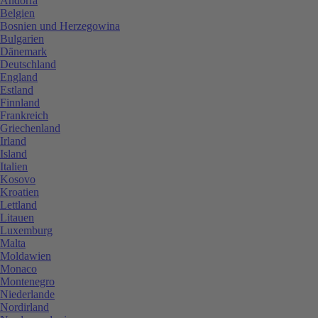
Andorra
Belgien
Bosnien und Herzegowina
Bulgarien
Dänemark
Deutschland
England
Estland
Finnland
Frankreich
Griechenland
Irland
Island
Italien
Kosovo
Kroatien
Lettland
Litauen
Luxemburg
Malta
Moldawien
Monaco
Montenegro
Niederlande
Nordirland