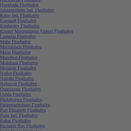
Hurghada Flughafen
Johannesburg Intl. Flughafen
Kairo Intl. Flughafen
Kapstadt Flughafen
Kimberley Flughafen
Kruger Mpumalanga Airport Flughafen
Lanseria Flughafen
Mahe Flughafen
Marrakesch Flughafen
Maun Flughafen
Mauritius Flughafen
Mombasa Flughafen
Monastir Flughafen
Nador Flughafen
Nairobi Flughafen
Nelspruit Flughafen
Ouarzazate Flughafen
Oujda Flughafen
Phalaborwa Flughafen
Pietermaritzburg Flughafen
Port Elizabeth Flughafen
Praia Intl. Flughafen
Rabat Flughafen
Richards Bay Flughafen