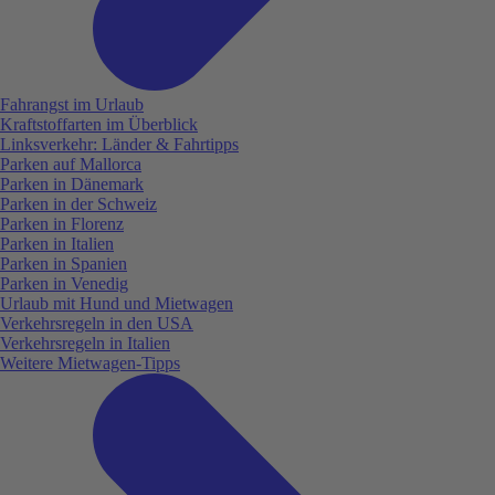
Fahrangst im Urlaub
Kraftstoffarten im Überblick
Linksverkehr: Länder & Fahrtipps
Parken auf Mallorca
Parken in Dänemark
Parken in der Schweiz
Parken in Florenz
Parken in Italien
Parken in Spanien
Parken in Venedig
Urlaub mit Hund und Mietwagen
Verkehrsregeln in den USA
Verkehrsregeln in Italien
Weitere Mietwagen-Tipps