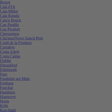
Bozen
Cala d'Or
Cala Millor
Cala Rajada
Cala'n Bosch
Can Pastilla
Can Picafort
Chersonisos
Chiclana/Novo Sancti Petri
Conil de la Frontera
Corralejo
Costa Adeje
Costa Calma
Dublin
Düsseldorf
Edinburgh
Faro
Frankfurt am Main
Freiburg
Funchal
Hamburg
Hannover
Horta
Köln
Kos-Stadt