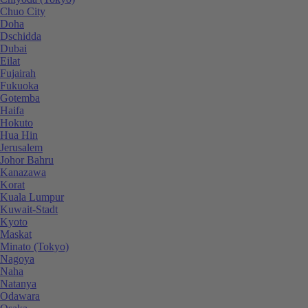
Chuo City
Doha
Dschidda
Dubai
Eilat
Fujairah
Fukuoka
Gotemba
Haifa
Hokuto
Hua Hin
Jerusalem
Johor Bahru
Kanazawa
Korat
Kuala Lumpur
Kuwait-Stadt
Kyoto
Maskat
Minato (Tokyo)
Nagoya
Naha
Natanya
Odawara