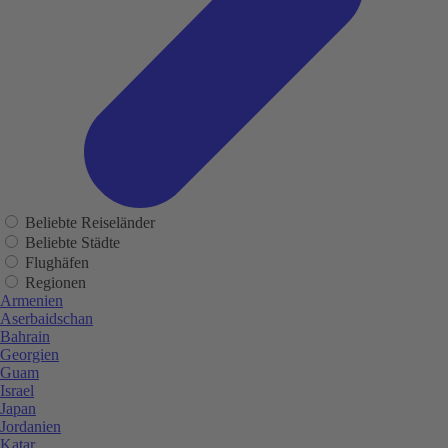
Beliebte Reiseländer
Beliebte Städte
Flughäfen
Regionen
Armenien
Aserbaidschan
Bahrain
Georgien
Guam
Israel
Japan
Jordanien
Katar