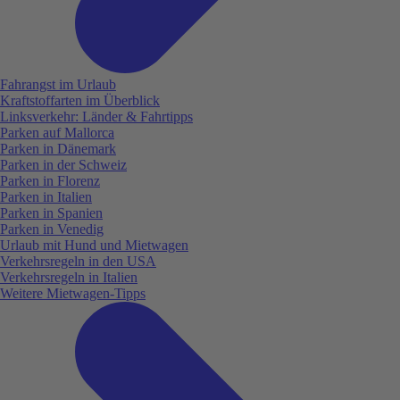
Fahrangst im Urlaub
Kraftstoffarten im Überblick
Linksverkehr: Länder & Fahrtipps
Parken auf Mallorca
Parken in Dänemark
Parken in der Schweiz
Parken in Florenz
Parken in Italien
Parken in Spanien
Parken in Venedig
Urlaub mit Hund und Mietwagen
Verkehrsregeln in den USA
Verkehrsregeln in Italien
Weitere Mietwagen-Tipps