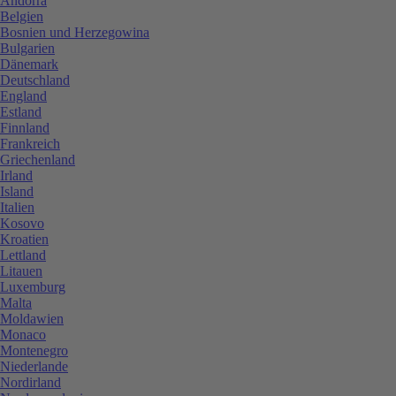
Andorra
Belgien
Bosnien und Herzegowina
Bulgarien
Dänemark
Deutschland
England
Estland
Finnland
Frankreich
Griechenland
Irland
Island
Italien
Kosovo
Kroatien
Lettland
Litauen
Luxemburg
Malta
Moldawien
Monaco
Montenegro
Niederlande
Nordirland