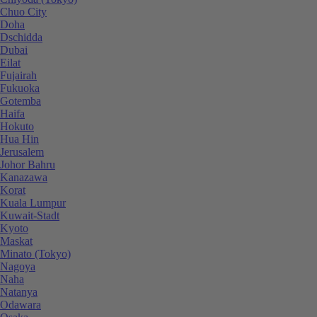
Chuo City
Doha
Dschidda
Dubai
Eilat
Fujairah
Fukuoka
Gotemba
Haifa
Hokuto
Hua Hin
Jerusalem
Johor Bahru
Kanazawa
Korat
Kuala Lumpur
Kuwait-Stadt
Kyoto
Maskat
Minato (Tokyo)
Nagoya
Naha
Natanya
Odawara