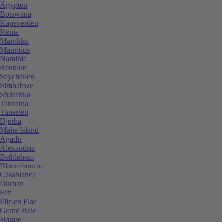
Ägypten
Botswana
Kapeverden
Kenia
Marokko
Mauritius
Namibia
Reunion
Seychellen
Simbabwe
Südafrika
Tanzania
Tunesien
Djerba
Mahe Island
Agadir
Alexandria
Bethlehem
Bloemfontein
Casablanca
Durban
Fez
Flic en Flac
Grand Baie
Harare