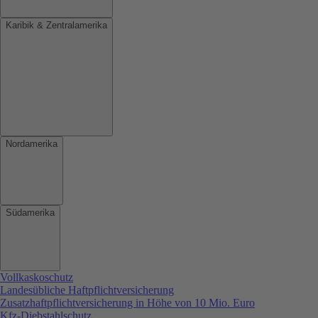
Karibik & Zentralamerika
Nordamerika
Südamerika
Vollkaskoschutz
Landesübliche Haftpflichtversicherung
Zusatzhaftpflichtversicherung in Höhe von 10 Mio. Euro
Kfz-Diebstahlschutz