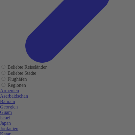
Beliebte Reiseländer
Beliebte Städte
Flughäfen
Regionen
Armenien
Aserbaidschan
Bahrain
Georgien
Guam
Israel
Japan
Jordanien
Katar