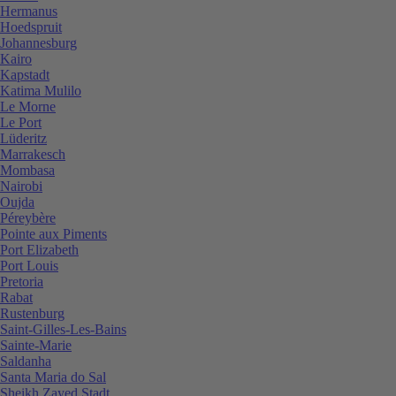
Hermanus
Hoedspruit
Johannesburg
Kairo
Kapstadt
Katima Mulilo
Le Morne
Le Port
Lüderitz
Marrakesch
Mombasa
Nairobi
Oujda
Péreybère
Pointe aux Piments
Port Elizabeth
Port Louis
Pretoria
Rabat
Rustenburg
Saint-Gilles-Les-Bains
Sainte-Marie
Saldanha
Santa Maria do Sal
Sheikh Zayed Stadt