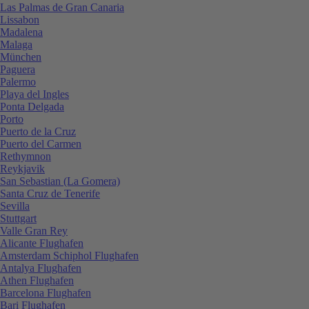
Las Palmas de Gran Canaria
Lissabon
Madalena
Malaga
München
Paguera
Palermo
Playa del Ingles
Ponta Delgada
Porto
Puerto de la Cruz
Puerto del Carmen
Rethymnon
Reykjavik
San Sebastian (La Gomera)
Santa Cruz de Tenerife
Sevilla
Stuttgart
Valle Gran Rey
Alicante Flughafen
Amsterdam Schiphol Flughafen
Antalya Flughafen
Athen Flughafen
Barcelona Flughafen
Bari Flughafen