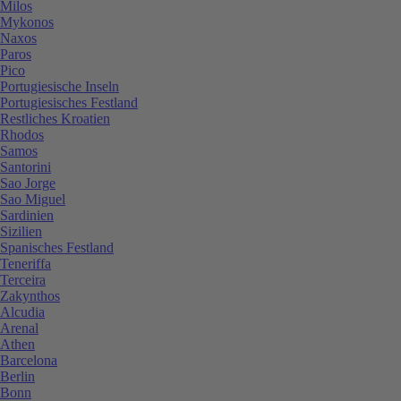
Milos
Mykonos
Naxos
Paros
Pico
Portugiesische Inseln
Portugiesisches Festland
Restliches Kroatien
Rhodos
Samos
Santorini
Sao Jorge
Sao Miguel
Sardinien
Sizilien
Spanisches Festland
Teneriffa
Terceira
Zakynthos
Alcudia
Arenal
Athen
Barcelona
Berlin
Bonn