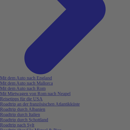
Mit dem Auto nach England
Mit dem Auto nach Mallorca
Mit dem Auto nach Rom
Mit Mietwagen von Rom nach Neapel
Reisetipps für die USA
Roadtrip an der französischen Atlantikküste
Roadtrip durch Albanien
Roadtrip durch Italien
Roadtrip durch Schottland
Roadtrip nach Sylt