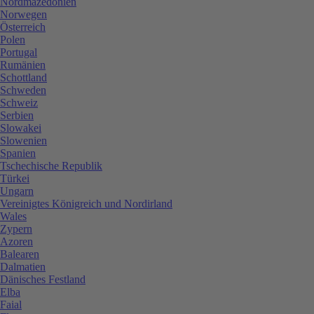
Nordmazedonien
Norwegen
Österreich
Polen
Portugal
Rumänien
Schottland
Schweden
Schweiz
Serbien
Slowakei
Slowenien
Spanien
Tschechische Republik
Türkei
Ungarn
Vereinigtes Königreich und Nordirland
Wales
Zypern
Azoren
Balearen
Dalmatien
Dänisches Festland
Elba
Faial