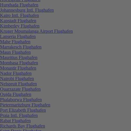
Hurghada Flughafen
Johannesburg Intl. Flughafen
Kairo Intl. Flughafen
Kapstadt Flughafen
Kimberley Flughafen
Kruger Mpumalanga Airport Flughafen
Lanseria Flughafen
Mahe Flughafen
Marrakesch Flughafen
Maun Flughafen
Mauritius Flughafen
Mombasa Flughafen
Monastir Flughafen
Nador Flughafen
Nairobi Flughafen
Nelspruit Flughafen
Ouarzazate Flughafen
Oujda Flughafen
Phalaborwa Flughafen
Pietermaritzburg Flughafen
Port Elizabeth Flughafen
Praia Intl. Flughafen
Rabat Flughafen
Richards Bay Flughafen