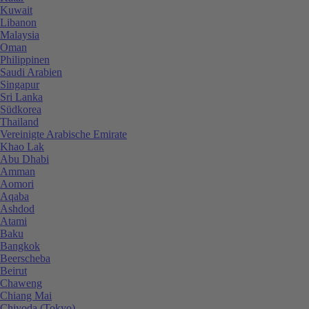
Kuwait
Libanon
Malaysia
Oman
Philippinen
Saudi Arabien
Singapur
Sri Lanka
Südkorea
Thailand
Vereinigte Arabische Emirate
Khao Lak
Abu Dhabi
Amman
Aomori
Aqaba
Ashdod
Atami
Baku
Bangkok
Beerscheba
Beirut
Chaweng
Chiang Mai
Chiyoda (Tokyo)