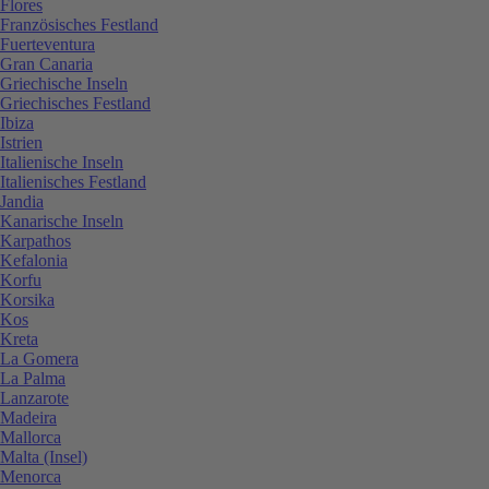
Flores
Französisches Festland
Fuerteventura
Gran Canaria
Griechische Inseln
Griechisches Festland
Ibiza
Istrien
Italienische Inseln
Italienisches Festland
Jandia
Kanarische Inseln
Karpathos
Kefalonia
Korfu
Korsika
Kos
Kreta
La Gomera
La Palma
Lanzarote
Madeira
Mallorca
Malta (Insel)
Menorca