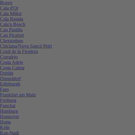
Bozen
Cala d'Or
Cala Millor
Cala Rajada
Cala'n Bosch
Can Pastilla
Can Picafort
Chersonisos
Chiclana/Novo Sancti Petri
Conil de la Frontera
Corralejo
Costa Adeje
Costa Calma
Dublin
Düsseldorf
Edinburgh
Faro
Frankfurt am Main
Freiburg
Funchal
Hamburg
Hannover
Horta
Köln
Kos-Stadt