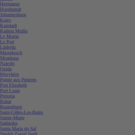
Hermanus
Hoedspruit
Johannesburg
Kairo
Kapstadt
Katima Mulilo
Le Morne
Le Port
Lüderitz
Marrakesch
Mombasa
Nairobi
Oujda
Péreybère
Pointe aux Piments
Port Elizabeth
Port Louis
Pretoria
Rabat
Rustenburg
Saint-Gilles-Les-Bains
Sainte-Marie
Saldanha
Santa Maria do Sal
Sheikh Zayed Stadt