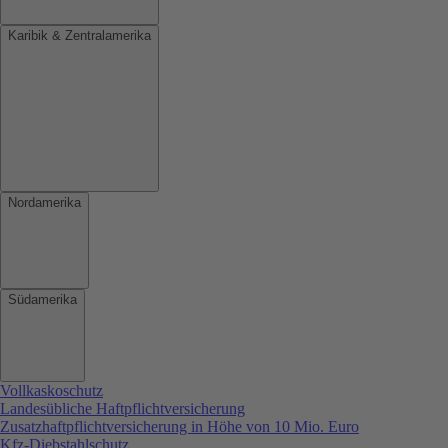
Karibik & Zentralamerika
Nordamerika
Südamerika
Vollkaskoschutz
Landesübliche Haftpflichtversicherung
Zusatzhaftpflichtversicherung in Höhe von 10 Mio. Euro
Kfz-Diebstahlschutz