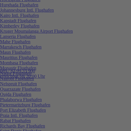
Hurghada Flughafen
Johannesburg Intl. Flughafen
Kairo Intl. Flughafen
Kapstadt Flughafen
Kimberley Flughafen
Kruger Mpumalanga Airport Flughafen
Lanseria Flughafen
Mahe Flughafen
Marrakesch Flughafen
Maun Flughafen
Mauritius Flughafen
Mombasa Flughafen
Monastir Flughafen
089 / 82 99 33 900
Nador Flughafen
erreichbar bis 20:00 Uhr
Nairobi Flughafen
Nelspruit Flughafen
Ouarzazate Flughafen
Oujda Flughafen
Phalaborwa Flughafen
Pietermaritzburg Flughafen
Port Elizabeth Flughafen
Praia Intl. Flughafen
Rabat Flughafen
Richards Bay Flughafen