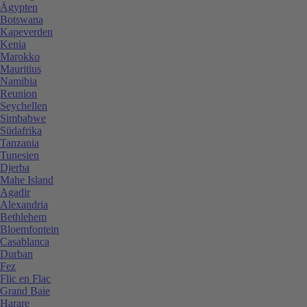
Ägypten
Botswana
Kapeverden
Kenia
Marokko
Mauritius
Namibia
Reunion
Seychellen
Simbabwe
Südafrika
Tanzania
Tunesien
Djerba
Mahe Island
Agadir
Alexandria
Bethlehem
Bloemfontein
Casablanca
Durban
Fez
Flic en Flac
Grand Baie
Harare