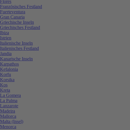
Flores
Französisches Festland
Fuerteventura
Gran Canaria
Griechische Inseln
Griechisches Festland
Ibiza
Istrien
Italienische Inseln
Italienisches Festland
Jandia
Kanarische Inseln
Karpathos
Kefalonia
Korfu
Korsika
Kos
Kreta
La Gomera
La Palma
Lanzarote
Madeira
Mallorca
Malta (Insel)
Menorca