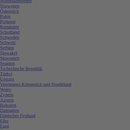
Nordmazedonien
Norwegen
Österreich
Polen
Portugal
Rumänien
Schottland
Schweden
Schweiz
Serbien
Slowakei
Slowenien
Spanien
Tschechische Republik
Türkei
Ungarn
Vereinigtes Königreich und Nordirland
Wales
Zypern
Azoren
Balearen
Dalmatien
Dänisches Festland
Elba
Faial