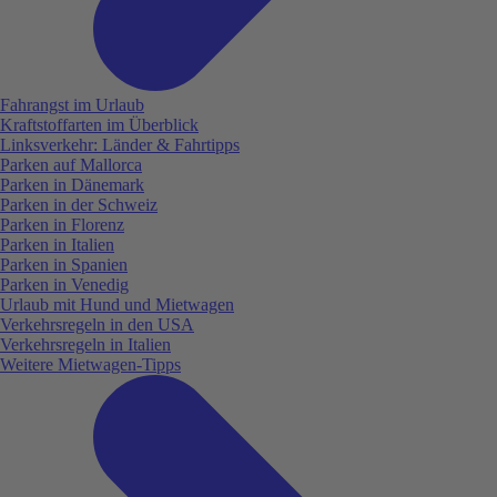
Fahrangst im Urlaub
Kraftstoffarten im Überblick
Linksverkehr: Länder & Fahrtipps
Parken auf Mallorca
Parken in Dänemark
Parken in der Schweiz
Parken in Florenz
Parken in Italien
Parken in Spanien
Parken in Venedig
Urlaub mit Hund und Mietwagen
Verkehrsregeln in den USA
Verkehrsregeln in Italien
Weitere Mietwagen-Tipps