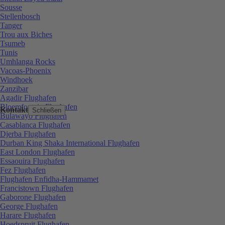
Sousse
Stellenbosch
Tanger
Trou aux Biches
Tsumeb
Tunis
Umhlanga Rocks
Vacoas-Phoenix
Windhoek
Zanzibar
Agadir Flughafen
Bloemfontein Flughafen
Kontakt
Schließen
Bulawayo Flughafen
Casablanca Flughafen
Djerba Flughafen
Durban King Shaka International Flughafen
East London Flughafen
Essaouira Flughafen
Fez Flughafen
Flughafen Enfidha-Hammamet
Francistown Flughafen
Gaborone Flughafen
George Flughafen
Harare Flughafen
Hoedspruit Flughafen