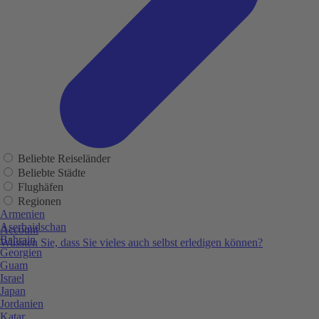
Beliebte Reiseländer
Beliebte Städte
Flughäfen
Regionen
Armenien
Aserbaidschan
Account
Bahrain
Wussten Sie, dass Sie vieles auch selbst erledigen können?
Georgien
Guam
Israel
Japan
Jordanien
Katar