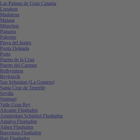
Las Palmas de Gran Canaria
Lissabon
Madalena
Malaga
München
Paguera
Palermo
Playa del Ingles
Ponta Delgada
Porto
Puerto de la Cruz
Puerto del Carmen
Rethymnon
Reykjavik
San Sebastian (La Gomera)
Santa Cruz de Tenerife
Sevilla
Stuttgart
Valle Gran Rey
Alicante Flughafen
Amsterdam Schiphol Flughafen
Antalya Flughafen
Athen Flughafen
Barcelona Flughafen
Bari Flughafen