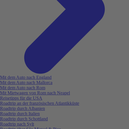
Mit dem Auto nach England
Mit dem Auto nach Mallorca
Mit dem Auto nach Rom
Mit Mietwagen von Rom nach Neapel
Reisetipps für die USA
Roadtrip an der französischen Atlantikküste
Roadtrip durch Albanien
Roadtrip durch Italien
Roadtrip durch Schottland
Roadtrip nach Sylt