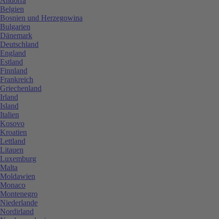
Andorra
Belgien
Bosnien und Herzegowina
Bulgarien
Dänemark
Deutschland
England
Estland
Finnland
Frankreich
Griechenland
Irland
Island
Italien
Kosovo
Kroatien
Lettland
Litauen
Luxemburg
Malta
Moldawien
Monaco
Montenegro
Niederlande
Nordirland