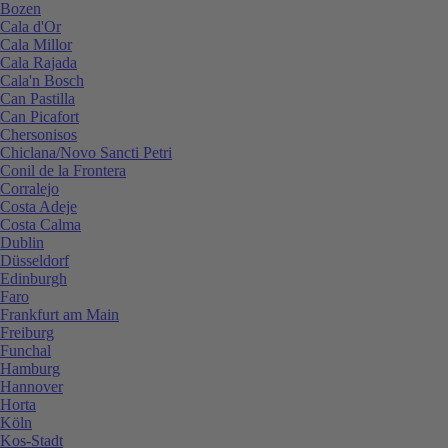
Bozen
Cala d'Or
Cala Millor
Cala Rajada
Cala'n Bosch
Can Pastilla
Can Picafort
Chersonisos
Chiclana/Novo Sancti Petri
Conil de la Frontera
Corralejo
Costa Adeje
Costa Calma
Dublin
Düsseldorf
Edinburgh
Faro
Frankfurt am Main
Freiburg
Funchal
Hamburg
Hannover
Horta
Köln
Kos-Stadt