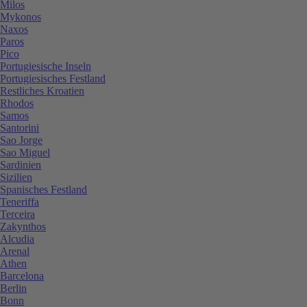
Milos
Mykonos
Naxos
Paros
Pico
Portugiesische Inseln
Portugiesisches Festland
Restliches Kroatien
Rhodos
Samos
Santorini
Sao Jorge
Sao Miguel
Sardinien
Sizilien
Spanisches Festland
Teneriffa
Terceira
Zakynthos
Alcudia
Arenal
Athen
Barcelona
Berlin
Bonn