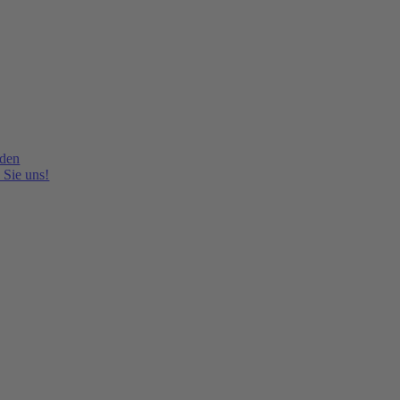
lden
 Sie uns!