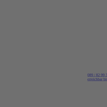
089 / 82 99 
erreichbar b