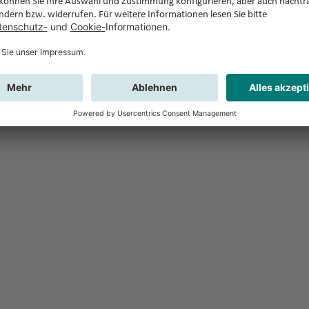
Feedback
Sie haben Fr
Buchung?