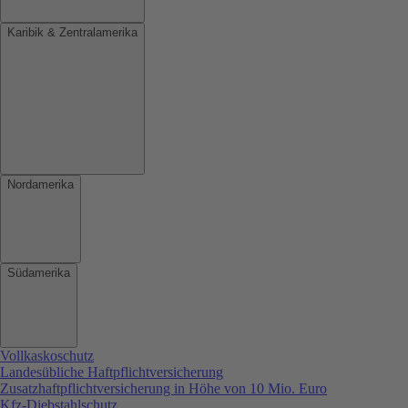
Karibik & Zentralamerika
Nordamerika
Südamerika
Vollkaskoschutz
Landesübliche Haftpflichtversicherung
Zusatzhaftpflichtversicherung in Höhe von 10 Mio. Euro
Kfz-Diebstahlschutz