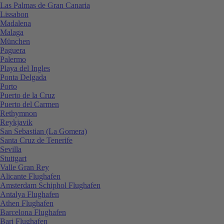
Las Palmas de Gran Canaria
Lissabon
Madalena
Malaga
München
Paguera
Palermo
Playa del Ingles
Ponta Delgada
Porto
Puerto de la Cruz
Puerto del Carmen
Rethymnon
Reykjavik
San Sebastian (La Gomera)
Santa Cruz de Tenerife
Sevilla
Stuttgart
Valle Gran Rey
Alicante Flughafen
Amsterdam Schiphol Flughafen
Antalya Flughafen
Athen Flughafen
Barcelona Flughafen
Bari Flughafen