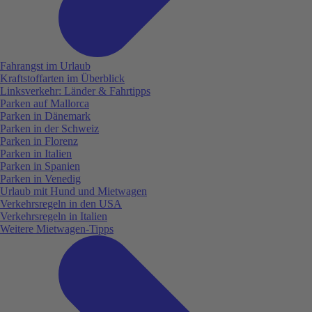
Fahrangst im Urlaub
Kraftstoffarten im Überblick
Linksverkehr: Länder & Fahrtipps
Parken auf Mallorca
Parken in Dänemark
Parken in der Schweiz
Parken in Florenz
Parken in Italien
Parken in Spanien
Parken in Venedig
Urlaub mit Hund und Mietwagen
Verkehrsregeln in den USA
Verkehrsregeln in Italien
Weitere Mietwagen-Tipps