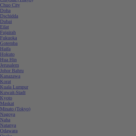
Chuo City
Doha
Dschidda
Dubai
Eilat
Fujairah
Fukuoka
Gotemba
Haifa
Hokuto
Hua Hin
Jerusalem
Johor Bahru
Kanazawa
Korat
Kuala Lumpur
Kuwait-Stadt
Kyoto
Maskat
Minato (Tokyo)
Nagoya
Naha
Natanya
Odawara