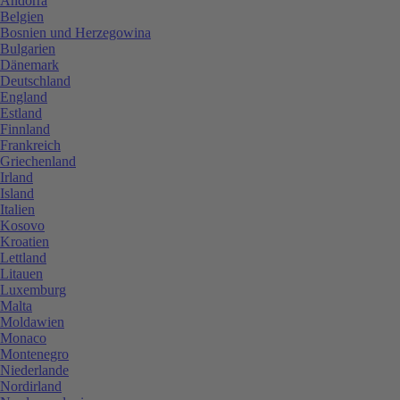
Andorra
Belgien
Bosnien und Herzegowina
Bulgarien
Dänemark
Deutschland
England
Estland
Finnland
Frankreich
Griechenland
Irland
Island
Italien
Kosovo
Kroatien
Lettland
Litauen
Luxemburg
Malta
Moldawien
Monaco
Montenegro
Niederlande
Nordirland