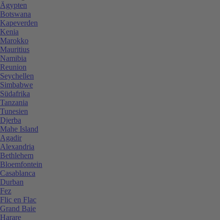
Ägypten
Botswana
Kapeverden
Kenia
Marokko
Mauritius
Namibia
Reunion
Seychellen
Simbabwe
Südafrika
Tanzania
Tunesien
Djerba
Mahe Island
Agadir
Alexandria
Bethlehem
Bloemfontein
Casablanca
Durban
Fez
Flic en Flac
Grand Baie
Harare