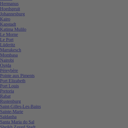
Hermanus
Hoedspruit
Johannesburg
Kairo
Kapstadt
Katima Mulilo
Le Morne
Le Port
Lüderitz
Marrakesch
Mombasa
Nairobi
Oujda
Péreybère
Pointe aux Piments
Port Elizabeth
Port Louis
Pretoria
Rabat
Rustenburg
Saint-Gilles-Les-Bains
Sainte-Marie
Saldanha
Santa Maria do Sal
Sheikh Zayed Stadt