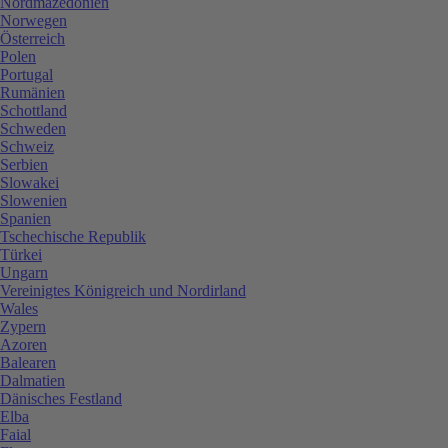
Nordmazedonien
Norwegen
Österreich
Polen
Portugal
Rumänien
Schottland
Schweden
Schweiz
Serbien
Slowakei
Slowenien
Spanien
Tschechische Republik
Türkei
Ungarn
Vereinigtes Königreich und Nordirland
Wales
Zypern
Azoren
Balearen
Dalmatien
Dänisches Festland
Elba
Faial