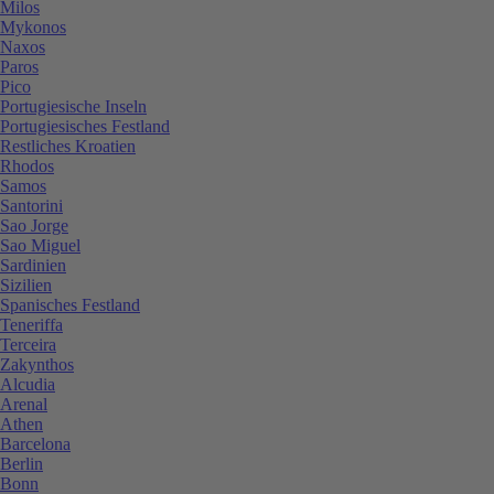
Milos
Mykonos
Naxos
Paros
Pico
Portugiesische Inseln
Portugiesisches Festland
Restliches Kroatien
Rhodos
Samos
Santorini
Sao Jorge
Sao Miguel
Sardinien
Sizilien
Spanisches Festland
Teneriffa
Terceira
Zakynthos
Alcudia
Arenal
Athen
Barcelona
Berlin
Bonn