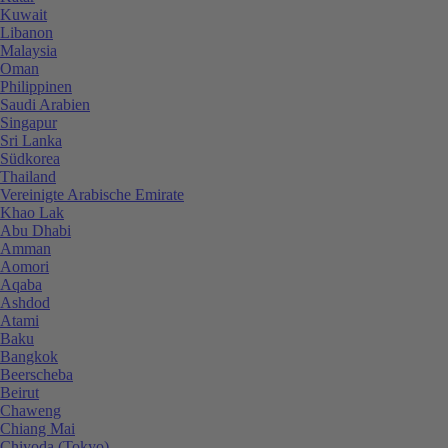
Kuwait
Libanon
Malaysia
Oman
Philippinen
Saudi Arabien
Singapur
Sri Lanka
Südkorea
Thailand
Vereinigte Arabische Emirate
Khao Lak
Abu Dhabi
Amman
Aomori
Aqaba
Ashdod
Atami
Baku
Bangkok
Beerscheba
Beirut
Chaweng
Chiang Mai
Chiyoda (Tokyo)