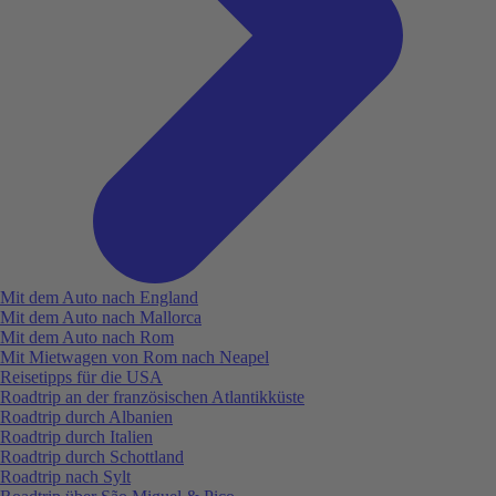
Mit dem Auto nach England
Mit dem Auto nach Mallorca
Mit dem Auto nach Rom
Mit Mietwagen von Rom nach Neapel
Reisetipps für die USA
Roadtrip an der französischen Atlantikküste
Roadtrip durch Albanien
Roadtrip durch Italien
Roadtrip durch Schottland
Roadtrip nach Sylt