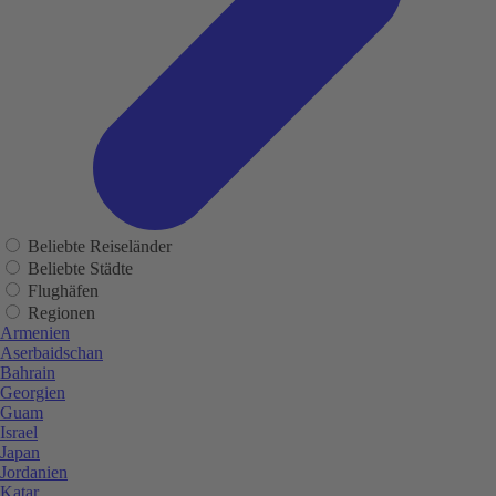
Beliebte Reiseländer
Beliebte Städte
Flughäfen
Regionen
Armenien
Aserbaidschan
Bahrain
Georgien
Guam
Israel
Japan
Jordanien
Katar