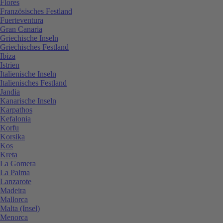
Flores
Französisches Festland
Fuerteventura
Gran Canaria
Griechische Inseln
Griechisches Festland
Ibiza
Istrien
Italienische Inseln
Italienisches Festland
Jandia
Kanarische Inseln
Karpathos
Kefalonia
Korfu
Korsika
Kos
Kreta
La Gomera
La Palma
Lanzarote
Madeira
Mallorca
Malta (Insel)
Menorca