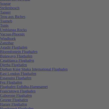
Sousse
Stellenbosch
Tanger
Trou aux Biches
Tsumeb
Tunis
Umhlanga Rocks
Vacoas-Phoenix
Windhoek
Zanzibar
Agadir Flughafen
Bloemfontein Flughafen
Bulawayo Flughafen
Casablanca Flughafen
Djerba Flughafen
Durban King Shaka International Flughafen
East London Flughafen
Essaouira Flughafen
Fez Flughafen
Flughafen Enfidha-Hammamet
Francistown Flughafen
Gaborone Flughafen
George Flughafen
Harare Flughafen
Hoedspruit Flughafen