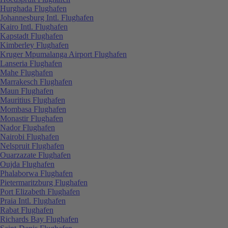
Hurghada Flughafen
Johannesburg Intl. Flughafen
Kairo Intl. Flughafen
Kapstadt Flughafen
Kimberley Flughafen
Kruger Mpumalanga Airport Flughafen
Lanseria Flughafen
Mahe Flughafen
Marrakesch Flughafen
Maun Flughafen
Mauritius Flughafen
Mombasa Flughafen
Monastir Flughafen
Nador Flughafen
Nairobi Flughafen
Nelspruit Flughafen
Ouarzazate Flughafen
Oujda Flughafen
Phalaborwa Flughafen
Pietermaritzburg Flughafen
Port Elizabeth Flughafen
Praia Intl. Flughafen
Rabat Flughafen
Richards Bay Flughafen