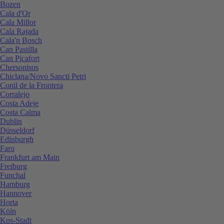
Bozen
Cala d'Or
Cala Millor
Cala Rajada
Cala'n Bosch
Can Pastilla
Can Picafort
Chersonisos
Chiclana/Novo Sancti Petri
Conil de la Frontera
Corralejo
Costa Adeje
Costa Calma
Dublin
Düsseldorf
Edinburgh
Faro
Frankfurt am Main
Freiburg
Funchal
Hamburg
Hannover
Horta
Köln
Kos-Stadt