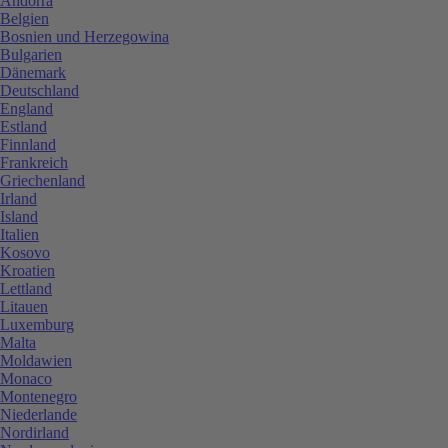
Andorra
Belgien
Bosnien und Herzegowina
Bulgarien
Dänemark
Deutschland
England
Estland
Finnland
Frankreich
Griechenland
Irland
Island
Italien
Kosovo
Kroatien
Lettland
Litauen
Luxemburg
Malta
Moldawien
Monaco
Montenegro
Niederlande
Nordirland