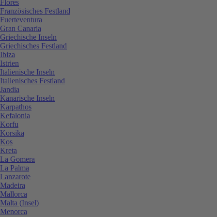
Flores
Französisches Festland
Fuerteventura
Gran Canaria
Griechische Inseln
Griechisches Festland
Ibiza
Istrien
Italienische Inseln
Italienisches Festland
Jandia
Kanarische Inseln
Karpathos
Kefalonia
Korfu
Korsika
Kos
Kreta
La Gomera
La Palma
Lanzarote
Madeira
Mallorca
Malta (Insel)
Menorca