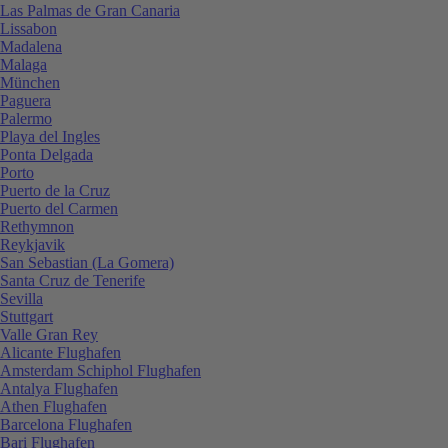
Las Palmas de Gran Canaria
Lissabon
Madalena
Malaga
München
Paguera
Palermo
Playa del Ingles
Ponta Delgada
Porto
Puerto de la Cruz
Puerto del Carmen
Rethymnon
Reykjavik
San Sebastian (La Gomera)
Santa Cruz de Tenerife
Sevilla
Stuttgart
Valle Gran Rey
Alicante Flughafen
Amsterdam Schiphol Flughafen
Antalya Flughafen
Athen Flughafen
Barcelona Flughafen
Bari Flughafen