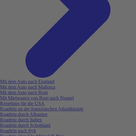
Mit dem Auto nach England
Mit dem Auto nach Mallorca
Mit dem Auto nach Rom
Mit Mietwagen von Rom nach Neapel
Reisetipps für die USA
Roadtrip an der französischen Atlantikküste
Roadtrip durch Albanien
Roadtrip durch Italien
Roadtrip durch Schottland
Roadtrip nach Sylt