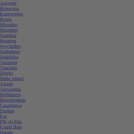
Ägypten
Botswana
Kapeverden
Kenia
Marokko
Mauritius
Namibia
Reunion
Seychellen
Simbabwe
Südafrika
Tanzania
Tunesien
Djerba
Mahe Island
Agadir
Alexandria
Bethlehem
Bloemfontein
Casablanca
Durban
Fez
Flic en Flac
Grand Baie
Harare