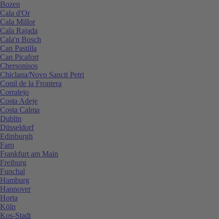
Bozen
Cala d'Or
Cala Millor
Cala Rajada
Cala'n Bosch
Can Pastilla
Can Picafort
Chersonisos
Chiclana/Novo Sancti Petri
Conil de la Frontera
Corralejo
Costa Adeje
Costa Calma
Dublin
Düsseldorf
Edinburgh
Faro
Frankfurt am Main
Freiburg
Funchal
Hamburg
Hannover
Horta
Köln
Kos-Stadt