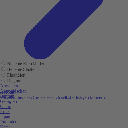
Beliebte Reiseländer
Beliebte Städte
Flughäfen
Regionen
Armenien
Aserbaidschan
Account
Bahrain
Wussten Sie, dass Sie vieles auch selbst erledigen können?
Georgien
Guam
Israel
Japan
Jordanien
Katar