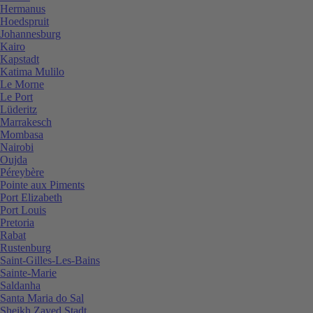
Hermanus
Hoedspruit
Johannesburg
Kairo
Kapstadt
Katima Mulilo
Le Morne
Le Port
Lüderitz
Marrakesch
Mombasa
Nairobi
Oujda
Péreybère
Pointe aux Piments
Port Elizabeth
Port Louis
Pretoria
Rabat
Rustenburg
Saint-Gilles-Les-Bains
Sainte-Marie
Saldanha
Santa Maria do Sal
Sheikh Zayed Stadt