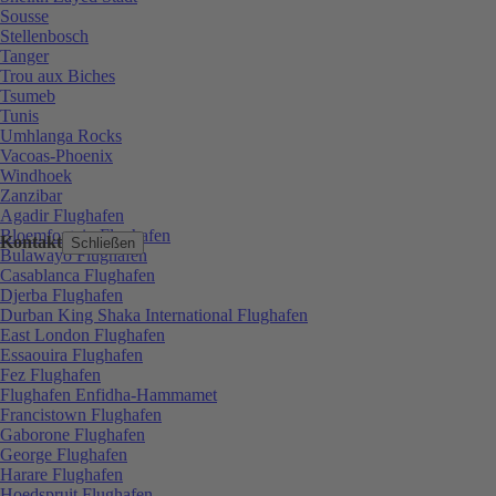
Sousse
Stellenbosch
Tanger
Trou aux Biches
Tsumeb
Tunis
Umhlanga Rocks
Vacoas-Phoenix
Windhoek
Zanzibar
Agadir Flughafen
Bloemfontein Flughafen
Kontakt
Schließen
Bulawayo Flughafen
Casablanca Flughafen
Djerba Flughafen
Durban King Shaka International Flughafen
East London Flughafen
Essaouira Flughafen
Fez Flughafen
Flughafen Enfidha-Hammamet
Francistown Flughafen
Gaborone Flughafen
George Flughafen
Harare Flughafen
Hoedspruit Flughafen