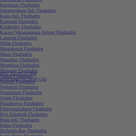
Hurghada Flughafen
Johannesburg Intl. Flughafen
Kairo Intl. Flughafen
Kapstadt Flughafen
Kimberley Flughafen
Kruger Mpumalanga Airport Flughafen
Lanseria Flughafen
Mahe Flughafen
Marrakesch Flughafen
Maun Flughafen
Mauritius Flughafen
Mombasa Flughafen
Monastir Flughafen
089 / 82 99 33 900
Nador Flughafen
erreichbar bis 20:00 Uhr
Nairobi Flughafen
Nelspruit Flughafen
Ouarzazate Flughafen
Oujda Flughafen
Phalaborwa Flughafen
Pietermaritzburg Flughafen
Port Elizabeth Flughafen
Praia Intl. Flughafen
Rabat Flughafen
Richards Bay Flughafen