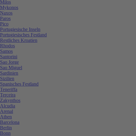
Milos
Mykonos
Naxos
Paros
Pico
Portugiesische Inseln
Portugiesisches Festland
Restliches Kroatien
Rhodos
Samos
Santorini
Sao Jorge
Sao Miguel
Sardinien
Sizilien
Spanisches Festland
Teneriffa
Terceira
Zakynthos
Alcudia
Arenal
Athen
Barcelona
Berlin
Bonn