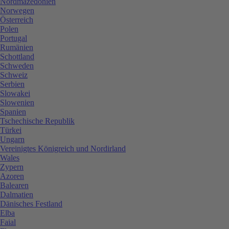
Nordmazedonien
Norwegen
Österreich
Polen
Portugal
Rumänien
Schottland
Schweden
Schweiz
Serbien
Slowakei
Slowenien
Spanien
Tschechische Republik
Türkei
Ungarn
Vereinigtes Königreich und Nordirland
Wales
Zypern
Azoren
Balearen
Dalmatien
Dänisches Festland
Elba
Faial