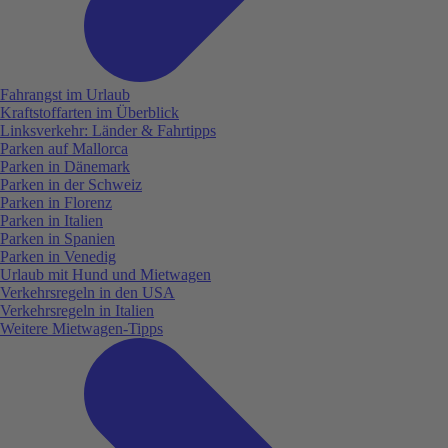
Fahrangst im Urlaub
Kraftstoffarten im Überblick
Linksverkehr: Länder & Fahrtipps
Parken auf Mallorca
Parken in Dänemark
Parken in der Schweiz
Parken in Florenz
Parken in Italien
Parken in Spanien
Parken in Venedig
Urlaub mit Hund und Mietwagen
Verkehrsregeln in den USA
Verkehrsregeln in Italien
Weitere Mietwagen-Tipps