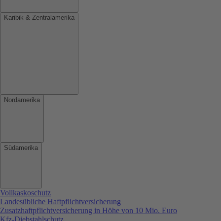
Karibik & Zentralamerika
Nordamerika
Südamerika
Vollkaskoschutz
Landesübliche Haftpflichtversicherung
Zusatzhaftpflichtversicherung in Höhe von 10 Mio. Euro
Kfz-Diebstahlschutz