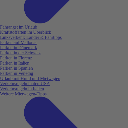
Fahrangst im Urlaub
Kraftstoffarten im Überblick
Linksverkehr: Länder & Fahrtipps
Parken auf Mallorca
Parken in Dänemark
Parken in der Schweiz
Parken in Florenz
Parken in Italien
Parken in Spanien
Parken in Venedig
Urlaub mit Hund und Mietwagen
Verkehrsregeln in den USA
Verkehrsregeln in Italien
Weitere Mietwagen-Tipps