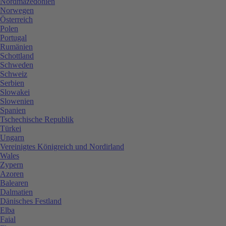
Nordmazedonien
Norwegen
Österreich
Polen
Portugal
Rumänien
Schottland
Schweden
Schweiz
Serbien
Slowakei
Slowenien
Spanien
Tschechische Republik
Türkei
Ungarn
Vereinigtes Königreich und Nordirland
Wales
Zypern
Azoren
Balearen
Dalmatien
Dänisches Festland
Elba
Faial