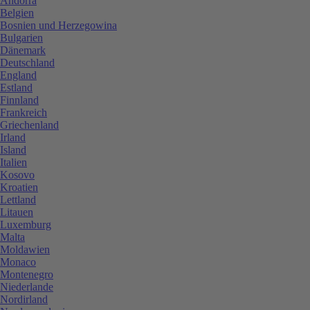
Andorra
Belgien
Bosnien und Herzegowina
Bulgarien
Dänemark
Deutschland
England
Estland
Finnland
Frankreich
Griechenland
Irland
Island
Italien
Kosovo
Kroatien
Lettland
Litauen
Luxemburg
Malta
Moldawien
Monaco
Montenegro
Niederlande
Nordirland