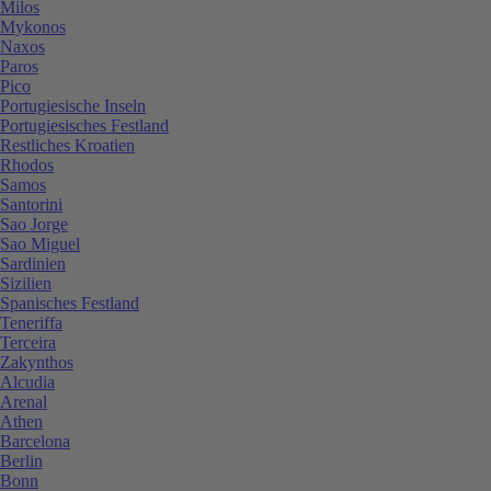
Milos
Mykonos
Naxos
Paros
Pico
Portugiesische Inseln
Portugiesisches Festland
Restliches Kroatien
Rhodos
Samos
Santorini
Sao Jorge
Sao Miguel
Sardinien
Sizilien
Spanisches Festland
Teneriffa
Terceira
Zakynthos
Alcudia
Arenal
Athen
Barcelona
Berlin
Bonn