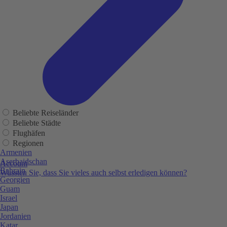
Beliebte Reiseländer
Beliebte Städte
Flughäfen
Regionen
Armenien
Aserbaidschan
Account
Bahrain
Wussten Sie, dass Sie vieles auch selbst erledigen können?
Georgien
Guam
Israel
Japan
Jordanien
Katar