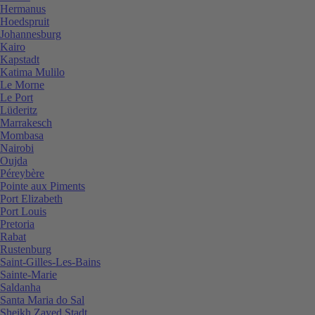
Hermanus
Hoedspruit
Johannesburg
Kairo
Kapstadt
Katima Mulilo
Le Morne
Le Port
Lüderitz
Marrakesch
Mombasa
Nairobi
Oujda
Péreybère
Pointe aux Piments
Port Elizabeth
Port Louis
Pretoria
Rabat
Rustenburg
Saint-Gilles-Les-Bains
Sainte-Marie
Saldanha
Santa Maria do Sal
Sheikh Zayed Stadt