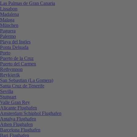
Las Palmas de Gran Canaria
Lissabon
Madalena
Malaga
München
Paguera
Palermo
Playa del Ingles
Ponta Delgada
Porto
Puerto de la Cruz
Puerto del Carmen
Rethymnon
Reykjavik
San Sebastian (La Gomera)
Santa Cruz de Tenerife
Sevilla
Stuttgart
Valle Gran Rey
Alicante Flughafen
Amsterdam Schiphol Flughafen
Antalya Flughafen
Athen Flughafen
Barcelona Flughafen
Bari Flughafen