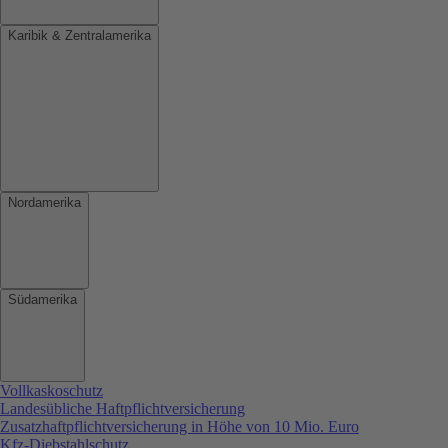
Karibik & Zentralamerika
Nordamerika
Südamerika
Vollkaskoschutz
Landesübliche Haftpflichtversicherung
Zusatzhaftpflichtversicherung in Höhe von 10 Mio. Euro
Kfz-Diebstahlschutz