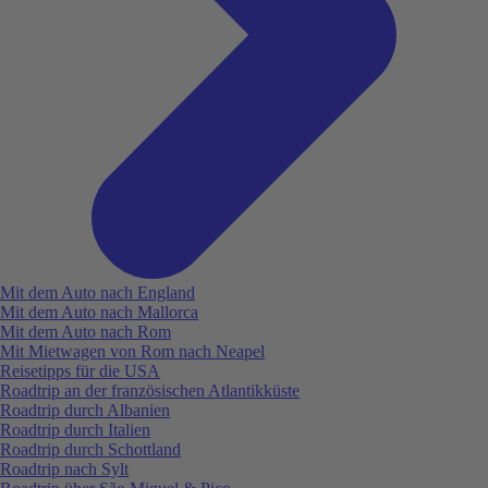
Mit dem Auto nach England
Mit dem Auto nach Mallorca
Mit dem Auto nach Rom
Mit Mietwagen von Rom nach Neapel
Reisetipps für die USA
Roadtrip an der französischen Atlantikküste
Roadtrip durch Albanien
Roadtrip durch Italien
Roadtrip durch Schottland
Roadtrip nach Sylt