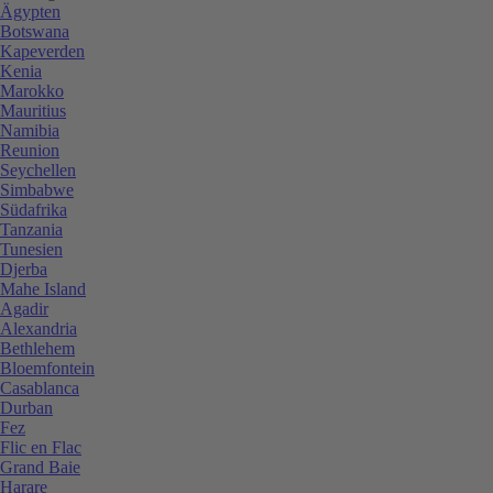
Ägypten
Botswana
Kapeverden
Kenia
Marokko
Mauritius
Namibia
Reunion
Seychellen
Simbabwe
Südafrika
Tanzania
Tunesien
Djerba
Mahe Island
Agadir
Alexandria
Bethlehem
Bloemfontein
Casablanca
Durban
Fez
Flic en Flac
Grand Baie
Harare