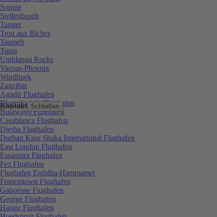
Sousse
Stellenbosch
Tanger
Trou aux Biches
Tsumeb
Tunis
Umhlanga Rocks
Vacoas-Phoenix
Windhoek
Zanzibar
Agadir Flughafen
Bloemfontein Flughafen
Kontakt
Schließen
Bulawayo Flughafen
Casablanca Flughafen
Djerba Flughafen
Durban King Shaka International Flughafen
East London Flughafen
Essaouira Flughafen
Fez Flughafen
Flughafen Enfidha-Hammamet
Francistown Flughafen
Gaborone Flughafen
George Flughafen
Harare Flughafen
Hoedspruit Flughafen