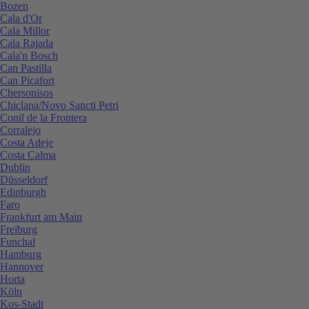
Bozen
Cala d'Or
Cala Millor
Cala Rajada
Cala'n Bosch
Can Pastilla
Can Picafort
Chersonisos
Chiclana/Novo Sancti Petri
Conil de la Frontera
Corralejo
Costa Adeje
Costa Calma
Dublin
Düsseldorf
Edinburgh
Faro
Frankfurt am Main
Freiburg
Funchal
Hamburg
Hannover
Horta
Köln
Kos-Stadt