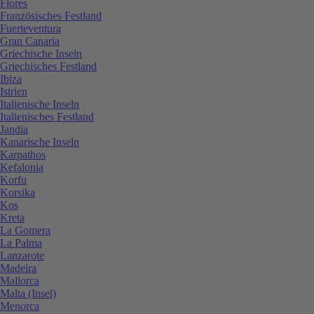
Flores
Französisches Festland
Fuerteventura
Gran Canaria
Griechische Inseln
Griechisches Festland
Ibiza
Istrien
Italienische Inseln
Italienisches Festland
Jandia
Kanarische Inseln
Karpathos
Kefalonia
Korfu
Korsika
Kos
Kreta
La Gomera
La Palma
Lanzarote
Madeira
Mallorca
Malta (Insel)
Menorca